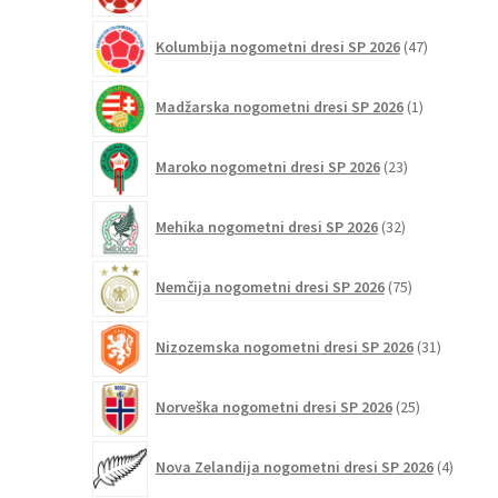
47
Kolumbija nogometni dresi SP 2026
47
izdelkov
1
Madžarska nogometni dresi SP 2026
1
izdelek
23
Maroko nogometni dresi SP 2026
23
izdelkov
32
Mehika nogometni dresi SP 2026
32
izdelkov
75
Nemčija nogometni dresi SP 2026
75
izdelkov
31
Nizozemska nogometni dresi SP 2026
31
izdelkov
25
Norveška nogometni dresi SP 2026
25
izdelkov
4
Nova Zelandija nogometni dresi SP 2026
4
izdelki