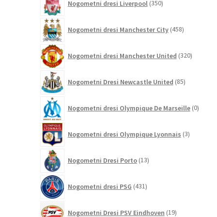
Nogometni dresi Liverpool
350
izdelkov
458
Nogometni dresi Manchester City
458
izdelkov
320
Nogometni dresi Manchester United
320
izdelkov
85
Nogometni Dresi Newcastle United
85
izdelkov
0
Nogometni dresi Olympique De Marseille
0
izdelk
3
Nogometni dresi Olympique Lyonnais
3
izdelki
13
Nogometni Dresi Porto
13
izdelkov
431
Nogometni dresi PSG
431
izdelkov
19
Nogometni Dresi PSV Eindhoven
19
izdelkov