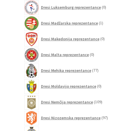
0
Dresi Luksemburg reprezentance
0
izdelkov
1
Dresi Madžarska reprezentance
1
izdelek
0
Dresi Makedonija reprezentance
0
izdelkov
0
Dresi Malta reprezentance
0
izdelkov
77
Dresi Mehika reprezentance
77
izdelkov
0
Dresi Moldavijo reprezentance
0
izdelkov
109
Dresi Nemčija reprezentance
109
izdelkov
97
Dresi Nizozemska reprezentance
97
izdelkov
1