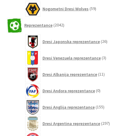
59
Nogometni Dresi Wolves
59
izdelkov
2042
Reprezentance
2042
izdelkov
26
Dresi Japonska reprezentance
26
izdelkov
3
Dresi Venezuela reprezentance
3
izdelki
11
Dresi Albanija reprezentance
11
izdelkov
0
Dresi Andora reprezentance
0
izdelkov
155
Dresi Anglija reprezentance
155
izdelkov
297
Dresi Argentina reprezentance
297
izdelkov
0