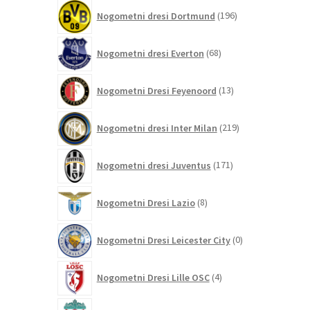
196
Nogometni dresi Dortmund
196
izdelkov
68
Nogometni dresi Everton
68
izdelkov
13
Nogometni Dresi Feyenoord
13
izdelkov
219
Nogometni dresi Inter Milan
219
izdelkov
171
Nogometni dresi Juventus
171
izdelkov
8
Nogometni Dresi Lazio
8
izdelkov
0
Nogometni Dresi Leicester City
0
izdelkov
4
Nogometni Dresi Lille OSC
4
izdelki
350