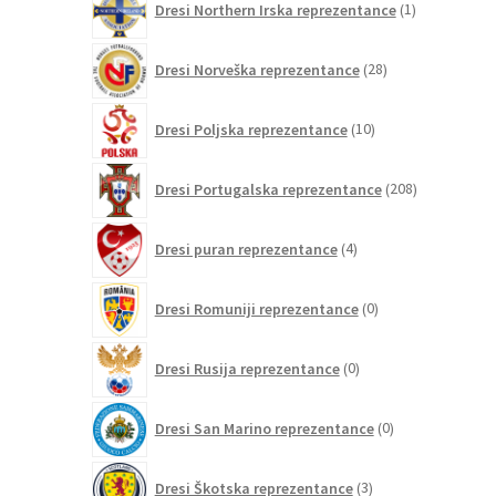
Dresi Northern Irska reprezentance
1
izdelek
28
Dresi Norveška reprezentance
28
izdelkov
10
Dresi Poljska reprezentance
10
izdelkov
208
Dresi Portugalska reprezentance
208
izdelkov
4
Dresi puran reprezentance
4
izdelki
0
Dresi Romuniji reprezentance
0
izdelkov
0
Dresi Rusija reprezentance
0
izdelkov
0
Dresi San Marino reprezentance
0
izdelkov
3
Dresi Škotska reprezentance
3