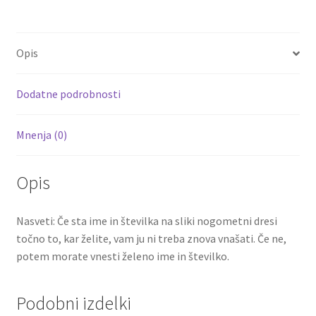
b
tt
ai
er
d
ar
o
er
l
es
di
e
Opis
o
t
t
k
Dodatne podrobnosti
Mnenja (0)
Opis
Nasveti: Če sta ime in številka na sliki nogometni dresi
točno to, kar želite, vam ju ni treba znova vnašati. Če ne,
potem morate vnesti želeno ime in številko.
Podobni izdelki