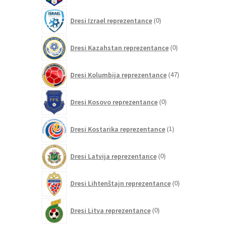
0
Dresi Izrael reprezentance
0
izdelkov
0
Dresi Kazahstan reprezentance
0
izdelkov
47
Dresi Kolumbija reprezentance
47
izdelkov
0
Dresi Kosovo reprezentance
0
izdelkov
1
Dresi Kostarika reprezentance
1
izdelek
0
Dresi Latvija reprezentance
0
izdelkov
0
Dresi Lihtenštajn reprezentance
0
izdelkov
0
Dresi Litva reprezentance
0
izdelkov