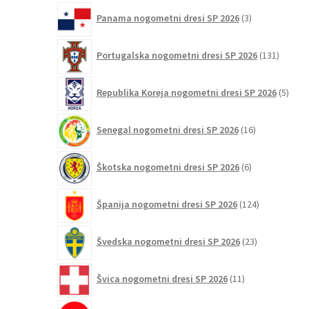
3
Panama nogometni dresi SP 2026
3
izdelki
131
Portugalska nogometni dresi SP 2026
131
izdelko
5
Republika Koreja nogometni dresi SP 2026
5
izdel
16
Senegal nogometni dresi SP 2026
16
izdelkov
6
Škotska nogometni dresi SP 2026
6
izdelkov
124
Španija nogometni dresi SP 2026
124
izdelkov
23
Švedska nogometni dresi SP 2026
23
izdelkov
11
Švica nogometni dresi SP 2026
11
izdelkov
2