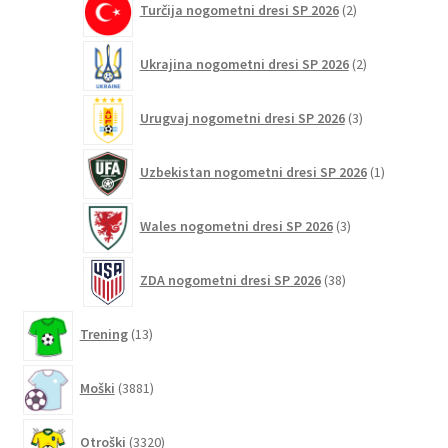
Turčija nogometni dresi SP 2026
2
izdelka
2
Ukrajina nogometni dresi SP 2026
2
izdelka
3
Urugvaj nogometni dresi SP 2026
3
izdelki
1
Uzbekistan nogometni dresi SP 2026
1
izdelek
3
Wales nogometni dresi SP 2026
3
izdelki
38
ZDA nogometni dresi SP 2026
38
izdelkov
13
Trening
13
izdelkov
3881
Moški
3881
izdelkov
3320
Otroški
3320