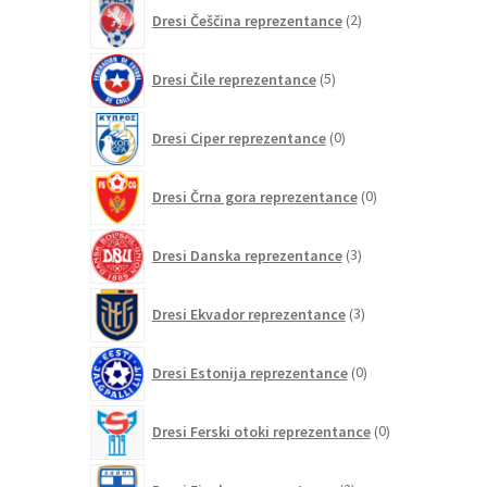
2
Dresi Češčina reprezentance
2
izdelka
5
Dresi Čile reprezentance
5
izdelkov
0
Dresi Ciper reprezentance
0
izdelkov
0
Dresi Črna gora reprezentance
0
izdelkov
3
Dresi Danska reprezentance
3
izdelki
3
Dresi Ekvador reprezentance
3
izdelki
0
Dresi Estonija reprezentance
0
izdelkov
0
Dresi Ferski otoki reprezentance
0
izdelkov
2