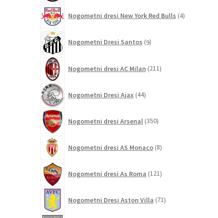
4
Nogometni dresi New York Red Bulls
4
izdelki
9
Nogometni Dresi Santos
9
izdelkov
211
Nogometni dresi AC Milan
211
izdelkov
44
Nogometni Dresi Ajax
44
izdelkov
350
Nogometni dresi Arsenal
350
izdelkov
8
Nogometni dresi AS Monaco
8
izdelkov
121
Nogometni dresi As Roma
121
izdelkov
71
Nogometni Dresi Aston Villa
71
izdelkov