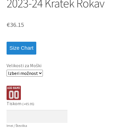
2023-24 Kratek Rokav
€
36.15
Size Chart
Velikosti za Moški
Tiskom
(
+
€
5.95
)
Imei / Številka