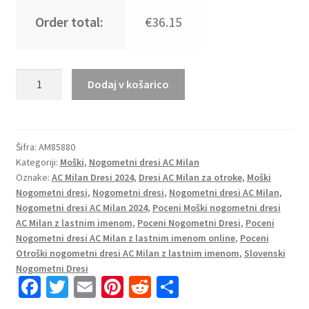
Order total:
€36.15
Poceni
Dodaj v košarico
Moški
Nogometni
dresi
AC
Šifra:
AM85880
Kategoriji:
Moški
,
Nogometni dresi AC Milan
Milan
Oznake:
AC Milan Dresi 2024
,
Dresi AC Milan za otroke
,
Moški
Gostujoči
Nogometni dresi
,
Nogometni dresi
,
Nogometni dresi AC Milan
,
2023-
Nogometni dresi AC Milan 2024
,
Poceni Moški nogometni dresi
24
AC Milan z lastnim imenom
,
Poceni Nogometni Dresi
,
Poceni
Kratek
Nogometni dresi AC Milan z lastnim imenom online
,
Poceni
Rokav
Otroški nogometni dresi AC Milan z lastnim imenom
,
Slovenski
količina
Nogometni Dresi
Fa
T
E
Pi
R
S
ce
wi
m
nt
e
h