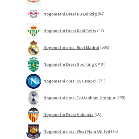
84
Nogometni Dresi RB Leipzig
84
izdelkov
27
Nogometni Dresi Real Betis
27
izdelkov
696
Nogometni dresi Real Madrid
696
izdelkov
0
Nogometni Dresi Sporting CP
0
izdelkov
21
Nogometni dresi SSC Napoli
21
izdelkov
255
Nogometni dresi Tottenham Hotspur
255
izdelko
10
Nogometni Dresi Valencia
10
izdelkov
12
Nogometni dresi West Ham United
12
izdelkov