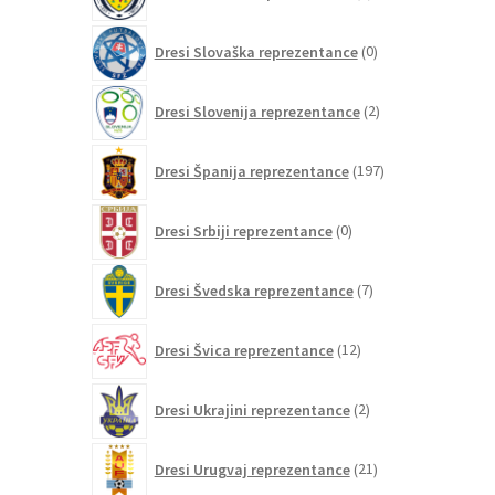
izdelki
0
Dresi Slovaška reprezentance
0
izdelkov
2
Dresi Slovenija reprezentance
2
izdelka
197
Dresi Španija reprezentance
197
izdelkov
0
Dresi Srbiji reprezentance
0
izdelkov
7
Dresi Švedska reprezentance
7
izdelkov
12
Dresi Švica reprezentance
12
izdelkov
2
Dresi Ukrajini reprezentance
2
izdelka
21
Dresi Urugvaj reprezentance
21
izdelkov