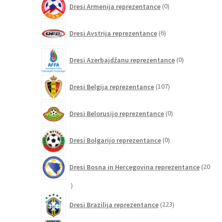
Dresi Armenija reprezentance
0
izdelkov
6
Dresi Avstrija reprezentance
6
izdelkov
0
Dresi Azerbajdžanu reprezentance
0
izdelkov
107
Dresi Belgija reprezentance
107
izdelkov
0
Dresi Belorusijo reprezentance
0
izdelkov
0
Dresi Bolgarijo reprezentance
0
izdelkov
Dresi Bosna in Hercegovina reprezentance
20
20
izdelkov
223
Dresi Brazilija reprezentance
223
izdelkov