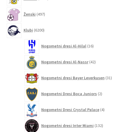
izdelkov
497
Ženski
497
izdelkov
6200
Klubi
6200
izdelkov
16
Nogometni dresi Al-Hilal
16
izdelkov
42
Nogometni dresi Al-Nassr
42
izdelkov
31
Nogometni dresi Bayer Leverkusen
31
izdelkov
2
Nogometni Dresi Boca Juniors
2
izdelka
4
Nogometni Dresi Crystal Palace
4
izdelki
132
Nogometni dresi Inter Miami
132
izdelkov