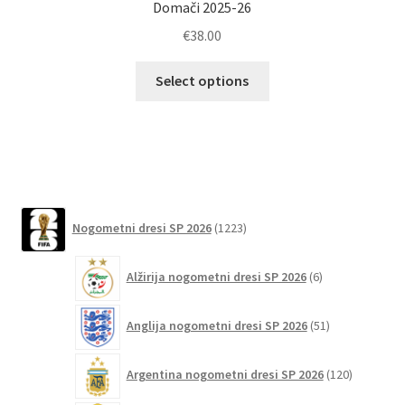
Domači 2025-26
€
38.00
Ta
Select options
izdelek
ima
več
različic.
Možnosti
lahko
1223
Nogometni dresi SP 2026
1223
izberete
izdelkov
na
6
strani
Alžirija nogometni dresi SP 2026
6
izdelkov
izdelka
51
Anglija nogometni dresi SP 2026
51
izdelkov
120
Argentina nogometni dresi SP 2026
120
izdelkov