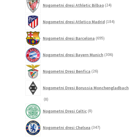
24
Nogometni dresi Athletic Bilbao
24
izdelkov
184
Nogometni dresi Atletico Madrid
184
izdelkov
695
Nogometni dresi Barcelona
695
izdelkov
306
Nogometni dresi Bayern Munich
306
izdelkov
26
Nogometni Dresi Benfica
26
izdelkov
Nogometni Dresi Borussia Monchengladbach
8
8
izdelkov
8
Nogometni Dresi Celtic
8
izdelkov
347
Nogometni dresi Chelsea
347
izdelkov