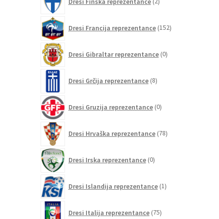
Dresi Finska reprezentance
2
izdelka
152
Dresi Francija reprezentance
152
izdelkov
0
Dresi Gibraltar reprezentance
0
izdelkov
8
Dresi Grčija reprezentance
8
izdelkov
0
Dresi Gruzija reprezentance
0
izdelkov
78
Dresi Hrvaška reprezentance
78
izdelkov
0
Dresi Irska reprezentance
0
izdelkov
1
Dresi Islandija reprezentance
1
izdelek
75
Dresi Italija reprezentance
75
izdelkov