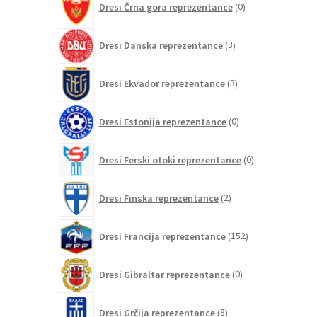
Dresi Črna gora reprezentance
0
izdelkov
3
Dresi Danska reprezentance
3
izdelki
3
Dresi Ekvador reprezentance
3
izdelki
0
Dresi Estonija reprezentance
0
izdelkov
0
Dresi Ferski otoki reprezentance
0
izdelkov
2
Dresi Finska reprezentance
2
izdelka
152
Dresi Francija reprezentance
152
izdelkov
0
Dresi Gibraltar reprezentance
0
izdelkov
8
Dresi Grčija reprezentance
8