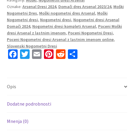
Kategoriji:
Moški
,
Nogometni dresi Arsenal
Arsenal
Oznake:
Arsenal Dresi 2024
,
Domači dres Arsenal 2023/24
,
Moški
2023-
Nogometni Dres
,
Moški nogometni dres Arsenal
,
Moški
24
Nogometni dresi
,
Nogometni dresi
,
Nogometni dresi Arsenal
rdeča
Domači 2024
,
Nogometni dresi kompleti Arsenal
,
Poceni Moški
bela
dresi Arsenal z lastnim imenom
,
Poceni Nogometni Dresi
,
Jurrien
Poceni Nogometni dresi Arsenal z lastnim imenom online
,
Timber
Slovenski Nogometni Dresi
Fa
T
E
Pi
R
S
12
količina
ce
wi
m
nt
e
h
b
tt
ai
er
d
ar
o
er
l
es
di
e
Opis
o
t
t
k
Dodatne podrobnosti
Mnenja (0)