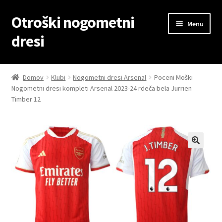
Otroški nogometni
Skip
Skip
Menu
to
to
dresi
navigation
content
Domov
Domov
Klubi
Nogometni dresi Arsenal
Poceni Moški
Nogometni dresi kompleti Arsenal 2023-24 rdeča bela Jurrien
Blog
Timber 12
Kontaktiraj nas
Košarica
Moj račun
Trgovina
Zaključek nakupa