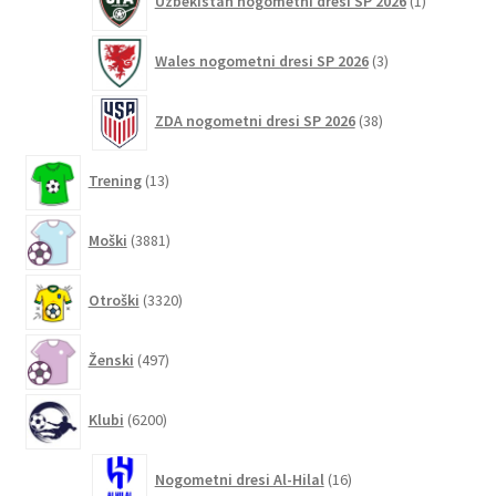
Uzbekistan nogometni dresi SP 2026
1
izdelek
3
Wales nogometni dresi SP 2026
3
izdelki
38
ZDA nogometni dresi SP 2026
38
izdelkov
13
Trening
13
izdelkov
3881
Moški
3881
izdelkov
3320
Otroški
3320
izdelkov
497
Ženski
497
izdelkov
6200
Klubi
6200
izdelkov
16
Nogometni dresi Al-Hilal
16
izdelkov