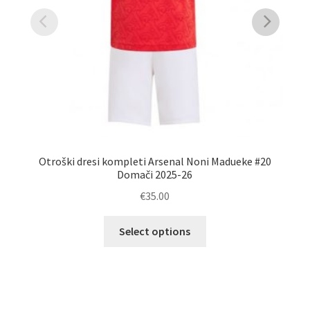
Otroški dresi kompleti Arsenal Noni Madueke #20
Domači 2025-26
€
35.00
Ta
M
Select options
izdelek
ima
več
različic.
Možnosti