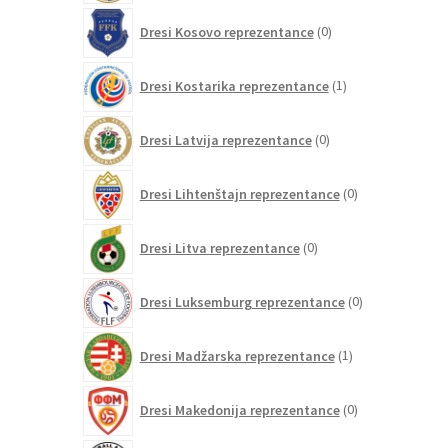
0
Dresi Kosovo reprezentance
0
izdelkov
1
Dresi Kostarika reprezentance
1
izdelek
0
Dresi Latvija reprezentance
0
izdelkov
0
Dresi Lihtenštajn reprezentance
0
izdelkov
0
Dresi Litva reprezentance
0
izdelkov
0
Dresi Luksemburg reprezentance
0
izdelkov
1
Dresi Madžarska reprezentance
1
izdelek
0
Dresi Makedonija reprezentance
0
izdelkov