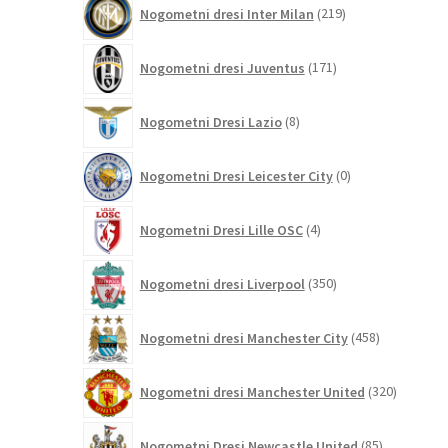
219
Nogometni dresi Inter Milan
219
izdelkov
171
Nogometni dresi Juventus
171
izdelkov
8
Nogometni Dresi Lazio
8
izdelkov
0
Nogometni Dresi Leicester City
0
izdelkov
4
Nogometni Dresi Lille OSC
4
izdelki
350
Nogometni dresi Liverpool
350
izdelkov
458
Nogometni dresi Manchester City
458
izdelkov
320
Nogometni dresi Manchester United
320
izdelkov
85
Nogometni Dresi Newcastle United
85