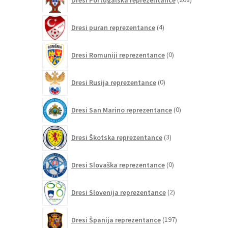
izdelkov
4
Dresi puran reprezentance
4
izdelki
0
Dresi Romuniji reprezentance
0
izdelkov
0
Dresi Rusija reprezentance
0
izdelkov
0
Dresi San Marino reprezentance
0
izdelkov
3
Dresi Škotska reprezentance
3
izdelki
0
Dresi Slovaška reprezentance
0
izdelkov
2
Dresi Slovenija reprezentance
2
izdelka
197
Dresi Španija reprezentance
197
izdelkov