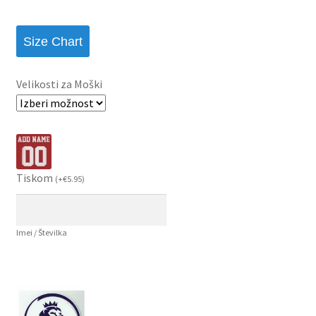
Size Chart
Velikosti za Moški
Tiskom
(
+
€
5.95
)
Imei / Številka