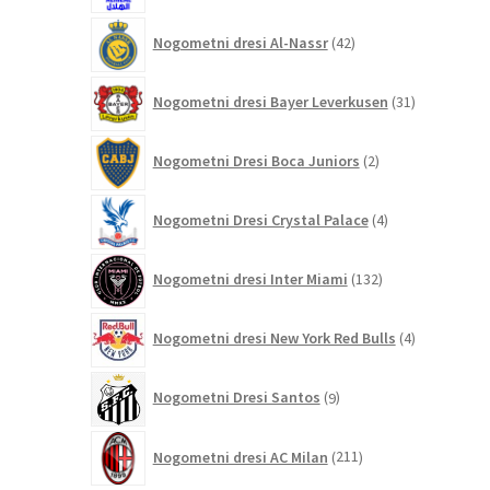
42
Nogometni dresi Al-Nassr
42
izdelkov
31
Nogometni dresi Bayer Leverkusen
31
izdelkov
2
Nogometni Dresi Boca Juniors
2
izdelka
4
Nogometni Dresi Crystal Palace
4
izdelki
132
Nogometni dresi Inter Miami
132
izdelkov
4
Nogometni dresi New York Red Bulls
4
izdelki
9
Nogometni Dresi Santos
9
izdelkov
211
Nogometni dresi AC Milan
211
izdelkov