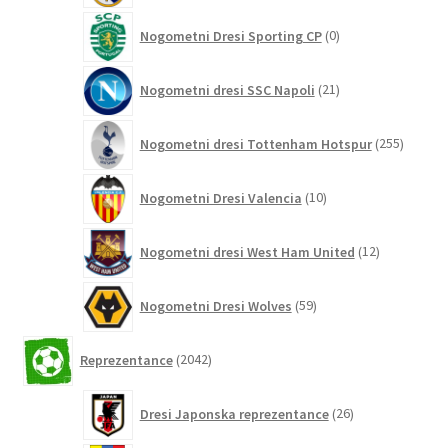
0
Nogometni Dresi Sporting CP
0
izdelkov
21
Nogometni dresi SSC Napoli
21
izdelkov
255
Nogometni dresi Tottenham Hotspur
255
izdelko
10
Nogometni Dresi Valencia
10
izdelkov
12
Nogometni dresi West Ham United
12
izdelkov
59
Nogometni Dresi Wolves
59
izdelkov
2042
Reprezentance
2042
izdelkov
26
Dresi Japonska reprezentance
26
izdelkov