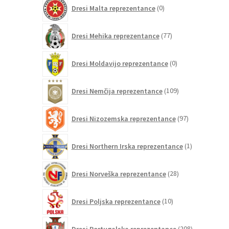
0
Dresi Malta reprezentance
0
izdelkov
77
Dresi Mehika reprezentance
77
izdelkov
0
Dresi Moldavijo reprezentance
0
izdelkov
109
Dresi Nemčija reprezentance
109
izdelkov
97
Dresi Nizozemska reprezentance
97
izdelkov
1
Dresi Northern Irska reprezentance
1
izdelek
28
Dresi Norveška reprezentance
28
izdelkov
10
Dresi Poljska reprezentance
10
izdelkov
208
Dresi Portugalska reprezentance
208