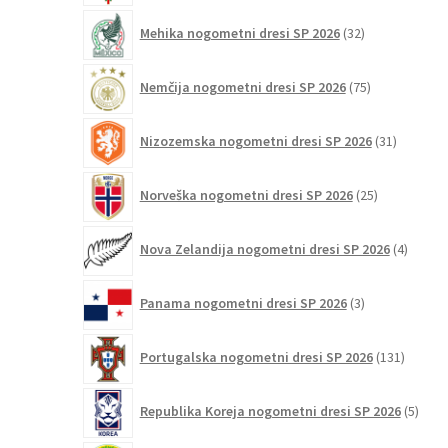
32
Mehika nogometni dresi SP 2026
32
izdelkov
75
Nemčija nogometni dresi SP 2026
75
izdelkov
31
Nizozemska nogometni dresi SP 2026
31
izdelkov
25
Norveška nogometni dresi SP 2026
25
izdelkov
4
Nova Zelandija nogometni dresi SP 2026
4
izdelki
3
Panama nogometni dresi SP 2026
3
izdelki
131
Portugalska nogometni dresi SP 2026
131
izdelko
5
Republika Koreja nogometni dresi SP 2026
5
izdel