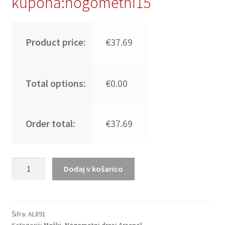
kupona:nogometni15
Product price:
€37.69
Total options:
€0.00
Order total:
€37.69
Poceni
Dodaj v košarico
Moški
Nogometni
dresi
kompleti
Šifra:
AL891