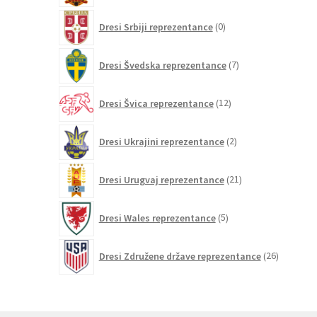
0
Dresi Srbiji reprezentance
0
izdelkov
7
Dresi Švedska reprezentance
7
izdelkov
12
Dresi Švica reprezentance
12
izdelkov
2
Dresi Ukrajini reprezentance
2
izdelka
21
Dresi Urugvaj reprezentance
21
izdelkov
5
Dresi Wales reprezentance
5
izdelkov
26
Dresi Združene države reprezentance
26
izdelkov