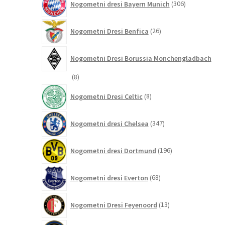
Nogometni dresi Bayern Munich
306
izdelkov
26
Nogometni Dresi Benfica
26
izdelkov
Nogometni Dresi Borussia Monchengladbach
8
8
izdelkov
8
Nogometni Dresi Celtic
8
izdelkov
347
Nogometni dresi Chelsea
347
izdelkov
196
Nogometni dresi Dortmund
196
izdelkov
68
Nogometni dresi Everton
68
izdelkov
13
Nogometni Dresi Feyenoord
13
izdelkov