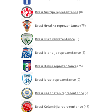
izdelkov
0
Dresi Gruzija reprezentance
0
izdelkov
78
Dresi Hrvaška reprezentance
78
izdelkov
0
Dresi Irska reprezentance
0
izdelkov
1
Dresi Islandija reprezentance
1
izdelek
75
Dresi Italija reprezentance
75
izdelkov
0
Dresi Izrael reprezentance
0
izdelkov
0
Dresi Kazahstan reprezentance
0
izdelkov
47
Dresi Kolumbija reprezentance
47
izdelkov