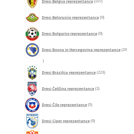
Dresi Belgija reprezentance
107
izdelkov
0
Dresi Belorusijo reprezentance
0
izdelkov
0
Dresi Bolgarijo reprezentance
0
izdelkov
Dresi Bosna in Hercegovina reprezentance
20
20
izdelkov
223
Dresi Brazilija reprezentance
223
izdelkov
2
Dresi Češčina reprezentance
2
izdelka
5
Dresi Čile reprezentance
5
izdelkov
0
Dresi Ciper reprezentance
0
izdelkov
0