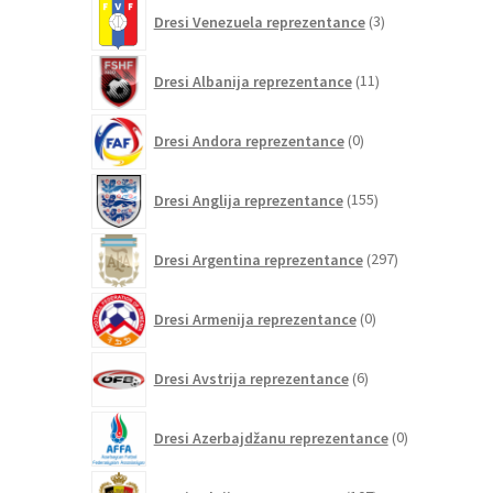
3
Dresi Venezuela reprezentance
3
izdelki
11
Dresi Albanija reprezentance
11
izdelkov
0
Dresi Andora reprezentance
0
izdelkov
155
Dresi Anglija reprezentance
155
izdelkov
297
Dresi Argentina reprezentance
297
izdelkov
0
Dresi Armenija reprezentance
0
izdelkov
6
Dresi Avstrija reprezentance
6
izdelkov
0
Dresi Azerbajdžanu reprezentance
0
izdelkov
107