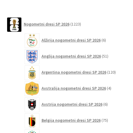
lahko
izberete
1223
na
Nogometni dresi SP 2026
1223
izdelkov
strani
6
izdelka
Alžirija nogometni dresi SP 2026
6
izdelkov
51
Anglija nogometni dresi SP 2026
51
izdelkov
120
Argentina nogometni dresi SP 2026
120
izdelkov
4
Avstralija nogometni dresi SP 2026
4
izdelki
6
Avstrija nogometni dresi SP 2026
6
izdelkov
75
Belgija nogometni dresi SP 2026
75
izdelkov
91