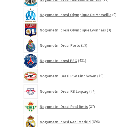
izdelkov
0
Nogometni dresi Olympique De Marseille
0
izdelk
3
Nogometni dresi Olympique Lyonnais
3
izdelki
13
Nogometni Dresi Porto
13
izdelkov
431
Nogometni dresi PSG
431
izdelkov
19
Nogometni Dresi PSV Eindhoven
19
izdelkov
84
Nogometni Dresi RB Leipzig
84
izdelkov
27
Nogometni Dresi Real Betis
27
izdelkov
696
Nogometni dresi Real Madrid
696
izdelkov