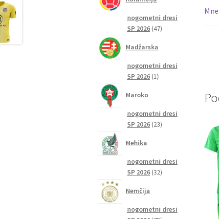
Mnen
nogometni dresi
47
SP 2026
47
izdelkov
Madžarska
nogometni dresi
1
SP 2026
1
izdelek
Po
Maroko
nogometni dresi
23
SP 2026
23
izdelkov
Mehika
nogometni dresi
32
SP 2026
32
izdelkov
Nemčija
nogometni dresi