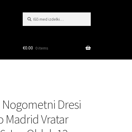
Išči:
Iskanje
€
0.00
0 items
 Nogometni Dresi
o Madrid Vratar