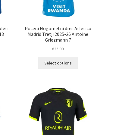
leti
Poceni Nogometni dres Atletico
13
Madrid Tretji 2025-26 Antoine
Griezmann 7
€
35.00
Ta
Select options
elek
izdelek
a
ima
č
več
ičic.
različic.
nosti
Možnosti
ko
lahko
erete
izberete
na
ani
strani
elka
izdelka