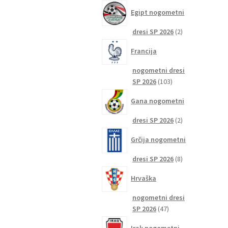
izdelkov
Egipt nogometni
2
dresi SP 2026
2
izdelka
Francija
nogometni dresi
103
SP 2026
103
izdelki
Gana nogometni
2
dresi SP 2026
2
izdelka
Grčija nogometni
8
dresi SP 2026
8
izdelkov
Hrvaška
nogometni dresi
47
SP 2026
47
izdelkov