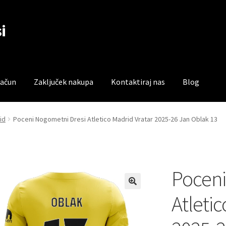
i
račun
Zaključek nakupa
Kontaktiraj nas
Blog
čun
Trgovina
Zaključek nakupa
id
Poceni Nogometni Dresi Atletico Madrid Vratar 2025-26 Jan Oblak 13
Poceni
Atletic