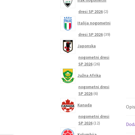
Irak nogometni
2
dresi SP 2026
2
izdelka
Italija nogometni
39
dresi SP 2026
39
izdelkov
Japonska
nogometni dresi
26
SP 2026
26
izdelkov
Južna Afrika
nogometni dresi
6
SP 2026
6
izdelkov
Kanada
Opi
nogometni dresi
12
SP 2026
12
Dod
izdelkov
Kolumbija