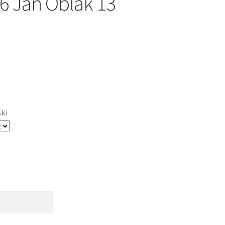
6 Jan Oblak 13
ški