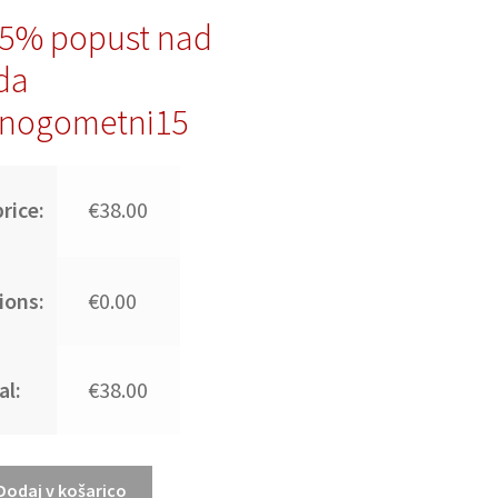
15% popust nad
da
nogometni15
rice:
€38.00
ions:
€0.00
al:
€38.00
Dodaj v košarico