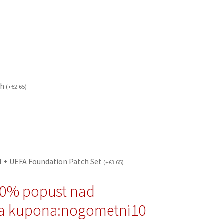
ch
(
+
€
2.65
)
l + UEFA Foundation Patch Set
(
+
€
3.65
)
10% popust nad
a kupona:nogometni10