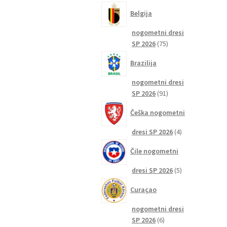
izdelkov
Belgija
nogometni dresi
75
SP 2026
75
izdelkov
Brazilija
nogometni dresi
91
SP 2026
91
izdelkov
Češka nogometni
4
dresi SP 2026
4
izdelki
Čile nogometni
5
dresi SP 2026
5
izdelkov
Curaçao
nogometni dresi
6
SP 2026
6