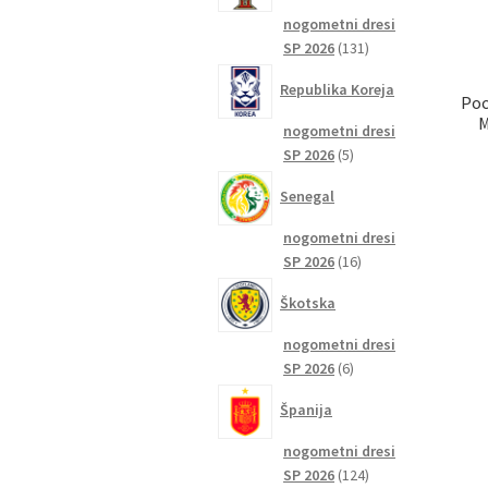
nogometni dresi
131
SP 2026
131
izdelkov
Republika Koreja
Poc
M
nogometni dresi
5
SP 2026
5
izdelkov
Senegal
nogometni dresi
16
SP 2026
16
izdelkov
Škotska
nogometni dresi
6
SP 2026
6
izdelkov
Španija
nogometni dresi
124
SP 2026
124