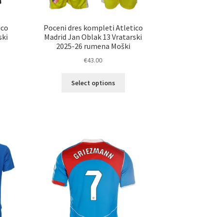
ico
Poceni dres kompleti Atletico
ski
Madrid Jan Oblak 13 Vratarski
2025-26 rumena Moški
€
43.00
Ta
Select options
elek
izdelek
a
ima
č
več
ičic.
različic.
nosti
Možnosti
ko
lahko
erete
izberete
na
ani
strani
elka
izdelka