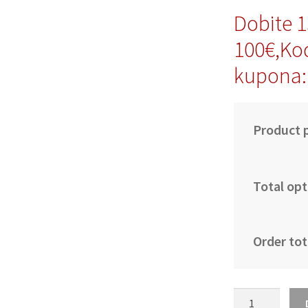
Dobite 
100€,Ko
kupona:
Product p
Total opt
Order tot
Poceni