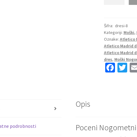
Nogometni
Dresi
Atletico
Madrid
Šifra:
dresi-8
Kategoriji:
Moški
,
Vratar
Oznake:
Atletico 
2025-
Atletico Madrid d
26
Atletico Madrid 
Jan
dres
,
Moški Nogo
Oblak
Fa
T
13
ce
wi
količina
b
tt
o
er
Opis
o
s
k
Poceni Nogometni D
atne podrobnosti