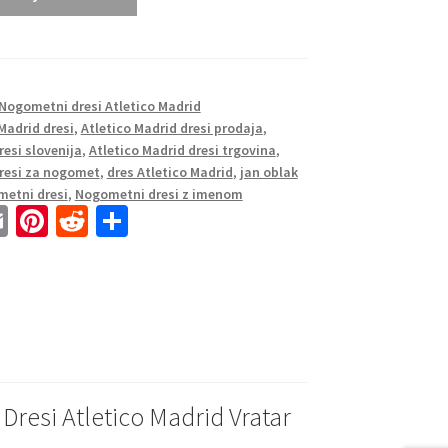
Nogometni dresi Atletico Madrid
Madrid dresi
,
Atletico Madrid dresi prodaja
,
resi slovenija
,
Atletico Madrid dresi trgovina
,
dresi za nogomet
,
dres Atletico Madrid
,
jan oblak
metni dresi
,
Nogometni dresi z imenom
E
Pi
R
S
m
nt
e
h
ai
er
d
ar
l
es
di
e
t
t
resi Atletico Madrid Vratar