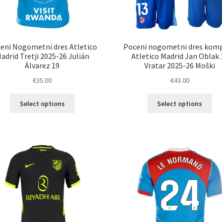
eni Nogometni dres Atletico
Poceni nogometni dres komp
adrid Tretji 2025-26 Julián
Atletico Madrid Jan Oblak 
Álvarez 19
Vratar 2025-26 Moški
€
35.00
€
43.00
Ta
Ta
Select options
Select options
izdelek
izd
ima
im
več
ve
različic.
razl
Možnosti
Mož
lahko
lah
izberete
izb
na
na
strani
str
izdelka
izd