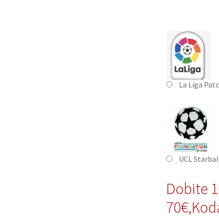
La Liga Pat
UCL Starbal
Dobite 
70€,Kod