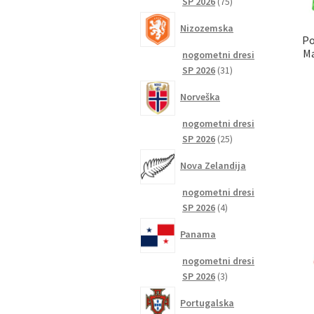
75
SP 2026
75
izdelkov
Nizozemska
Po
Ma
nogometni dresi
31
SP 2026
31
izdelkov
Norveška
nogometni dresi
25
SP 2026
25
izdelkov
Nova Zelandija
nogometni dresi
4
SP 2026
4
izdelki
Panama
nogometni dresi
3
SP 2026
3
izdelki
Portugalska