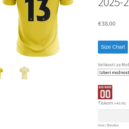
2025-2
€
38.00
Size Chart
Velikosti za Mo
Tiskom
(
+
€
5.95
)
Imei / Številka