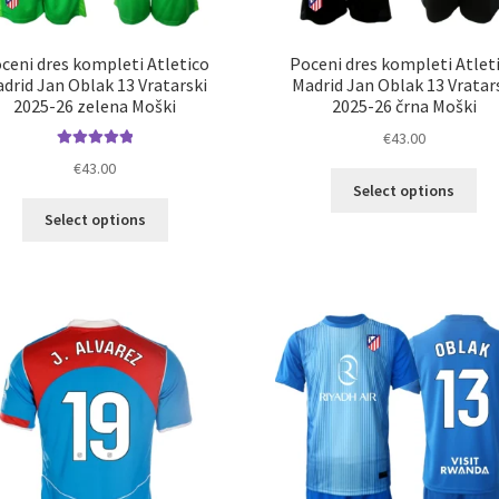
ceni dres kompleti Atletico
Poceni dres kompleti Atlet
drid Jan Oblak 13 Vratarski
Madrid Jan Oblak 13 Vratar
2025-26 zelena Moški
2025-26 črna Moški
€
43.00
Ocenjeno
€
43.00
Ta
5.00
od 5
Select options
izd
Ta
Select options
im
izdelek
ve
ima
razl
več
Mož
različic.
lah
Možnosti
izb
lahko
na
izberete
str
na
izd
strani
izdelka