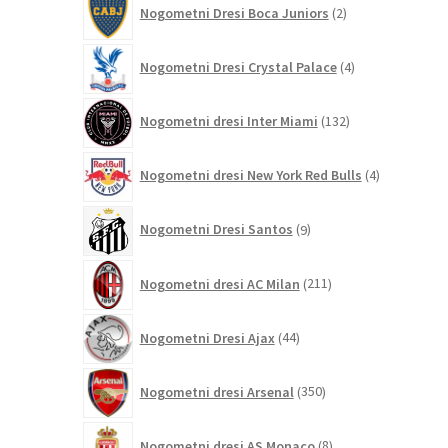
Nogometni Dresi Boca Juniors
2
izdelka
4
Nogometni Dresi Crystal Palace
4
izdelki
132
Nogometni dresi Inter Miami
132
izdelkov
4
Nogometni dresi New York Red Bulls
4
izdelki
9
Nogometni Dresi Santos
9
izdelkov
211
Nogometni dresi AC Milan
211
izdelkov
44
Nogometni Dresi Ajax
44
izdelkov
350
Nogometni dresi Arsenal
350
izdelkov
8
Nogometni dresi AS Monaco
8