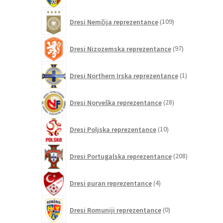
109
Dresi Nemčija reprezentance
109
izdelkov
97
Dresi Nizozemska reprezentance
97
izdelkov
1
Dresi Northern Irska reprezentance
1
izdelek
28
Dresi Norveška reprezentance
28
izdelkov
10
Dresi Poljska reprezentance
10
izdelkov
208
Dresi Portugalska reprezentance
208
izdelkov
4
Dresi puran reprezentance
4
izdelki
0
Dresi Romuniji reprezentance
0
izdelkov