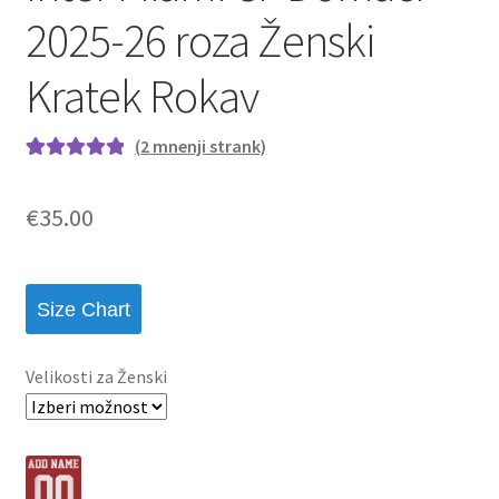
2025-26 roza Ženski
Kratek Rokav
(
2
mnenji strank)
Ocenjeno z
2
5.00
od 5 na
€
35.00
podlagi ocene
strank
Size Chart
Velikosti za Ženski