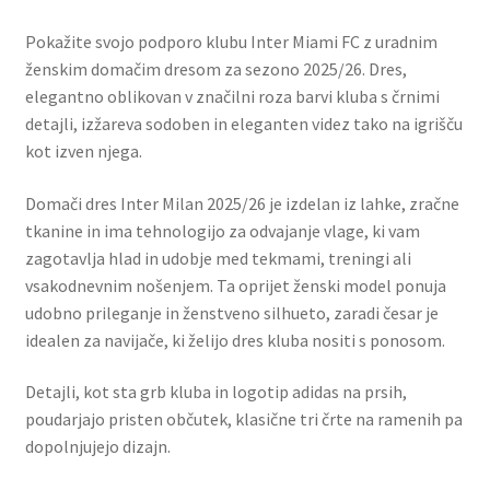
Pokažite svojo podporo klubu Inter Miami FC z uradnim
ženskim domačim dresom za sezono 2025/26. Dres,
elegantno oblikovan v značilni roza barvi kluba s črnimi
detajli, izžareva sodoben in eleganten videz tako na igrišču
kot izven njega.
Domači dres Inter Milan 2025/26 je izdelan iz lahke, zračne
tkanine in ima tehnologijo za odvajanje vlage, ki vam
zagotavlja hlad in udobje med tekmami, treningi ali
vsakodnevnim nošenjem. Ta oprijet ženski model ponuja
udobno prileganje in ženstveno silhueto, zaradi česar je
idealen za navijače, ki želijo dres kluba nositi s ponosom.
Detajli, kot sta grb kluba in logotip adidas na prsih,
poudarjajo pristen občutek, klasične tri črte na ramenih pa
dopolnjujejo dizajn.