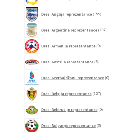
izdelkov
155
Dresi Anglija reprezentance
155
izdelkov
297
Dresi Argentina reprezentance
297
izdelkov
0
Dresi Armenija reprezentance
0
izdelkov
6
Dresi Avstrija reprezentance
6
izdelkov
0
Dresi Azerbajdžanu reprezentance
0
izdelkov
107
Dresi Belgija reprezentance
107
izdelkov
0
Dresi Belorusijo reprezentance
0
izdelkov
0
Dresi Bolgarijo reprezentance
0
izdelkov