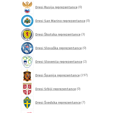
0
Dresi Rusija reprezentance
0
izdelkov
0
Dresi San Marino reprezentance
0
izdelkov
3
Dresi Škotska reprezentance
3
izdelki
0
Dresi Slovaška reprezentance
0
izdelkov
2
Dresi Slovenija reprezentance
2
izdelka
197
Dresi Španija reprezentance
197
izdelkov
0
Dresi Srbiji reprezentance
0
izdelkov
7
Dresi Švedska reprezentance
7
izdelkov
12