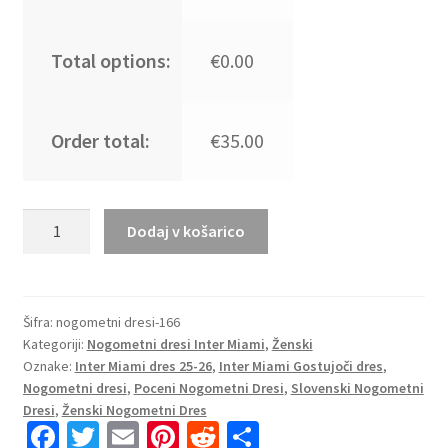
Total options:
€0.00
Order total:
€35.00
Poceni
Dodaj v košarico
Nogometni
dresi
Inter
Miami
Šifra:
nogometni dresi-166
Kategoriji:
Nogometni dresi Inter Miami
,
Ženski
CF
Oznake:
Inter Miami dres 25-26
,
Inter Miami Gostujoči dres
,
Domači
Nogometni dresi
,
Poceni Nogometni Dresi
,
Slovenski Nogometni
2025-
Dresi
,
Ženski Nogometni Dres
26
Fa
T
E
Pi
R
S
roza