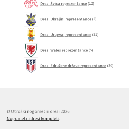
Dresi Švica reprezentance
12
izdelkov
2
Dresi Ukrajini reprezentance
2
izdelka
21
Dresi Urugvaj reprezentance
21
izdelkov
5
Dresi Wales reprezentance
5
izdelkov
26
Dresi Združene države reprezentance
26
izdelkov
© Otroški nogometni dresi 2026
Nogometni dresi kompleti
.