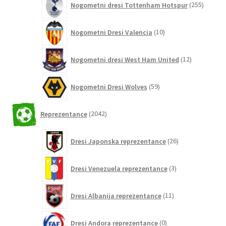
Nogometni dresi Tottenham Hotspur
255
izdelko
10
Nogometni Dresi Valencia
10
izdelkov
12
Nogometni dresi West Ham United
12
izdelkov
59
Nogometni Dresi Wolves
59
izdelkov
2042
Reprezentance
2042
izdelkov
26
Dresi Japonska reprezentance
26
izdelkov
3
Dresi Venezuela reprezentance
3
izdelki
11
Dresi Albanija reprezentance
11
izdelkov
0
Dresi Andora reprezentance
0