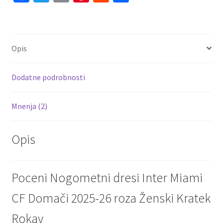
ce
wi
m
nt
e
h
Ženski
b
tt
ai
er
d
ar
Kratek
Rokav
o
er
l
es
di
e
Opis
količina
o
t
t
k
Dodatne podrobnosti
Mnenja (2)
Opis
Poceni Nogometni dresi Inter Miami
CF Domači 2025-26 roza Ženski Kratek
Rokav