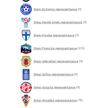
0
Dresi Estonija reprezentance
0
izdelkov
0
Dresi Ferski otoki reprezentance
0
izdelkov
2
Dresi Finska reprezentance
2
izdelka
152
Dresi Francija reprezentance
152
izdelkov
0
Dresi Gibraltar reprezentance
0
izdelkov
8
Dresi Grčija reprezentance
8
izdelkov
0
Dresi Gruzija reprezentance
0
izdelkov
78
Dresi Hrvaška reprezentance
78
izdelkov