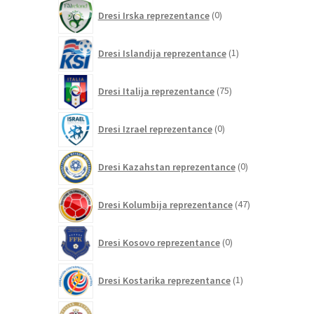
0
Dresi Irska reprezentance
0
izdelkov
1
Dresi Islandija reprezentance
1
izdelek
75
Dresi Italija reprezentance
75
izdelkov
0
Dresi Izrael reprezentance
0
izdelkov
0
Dresi Kazahstan reprezentance
0
izdelkov
47
Dresi Kolumbija reprezentance
47
izdelkov
0
Dresi Kosovo reprezentance
0
izdelkov
1
Dresi Kostarika reprezentance
1
izdelek
0