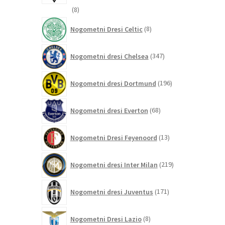
8
8
izdelkov
8
Nogometni Dresi Celtic
8
izdelkov
347
Nogometni dresi Chelsea
347
izdelkov
196
Nogometni dresi Dortmund
196
izdelkov
68
Nogometni dresi Everton
68
izdelkov
13
Nogometni Dresi Feyenoord
13
izdelkov
219
Nogometni dresi Inter Milan
219
izdelkov
171
Nogometni dresi Juventus
171
izdelkov
8
Nogometni Dresi Lazio
8
izdelkov