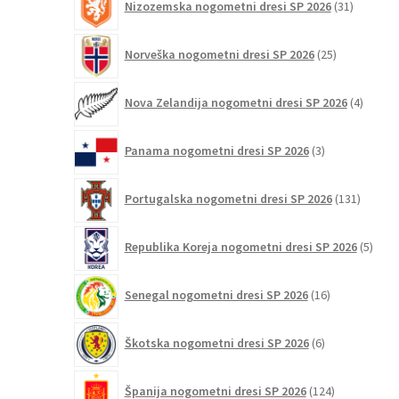
Nizozemska nogometni dresi SP 2026
31
izdelkov
25
Norveška nogometni dresi SP 2026
25
izdelkov
4
Nova Zelandija nogometni dresi SP 2026
4
izdelki
3
Panama nogometni dresi SP 2026
3
izdelki
131
Portugalska nogometni dresi SP 2026
131
izdelko
5
Republika Koreja nogometni dresi SP 2026
5
izdel
16
Senegal nogometni dresi SP 2026
16
izdelkov
6
Škotska nogometni dresi SP 2026
6
izdelkov
124
Španija nogometni dresi SP 2026
124
izdelkov