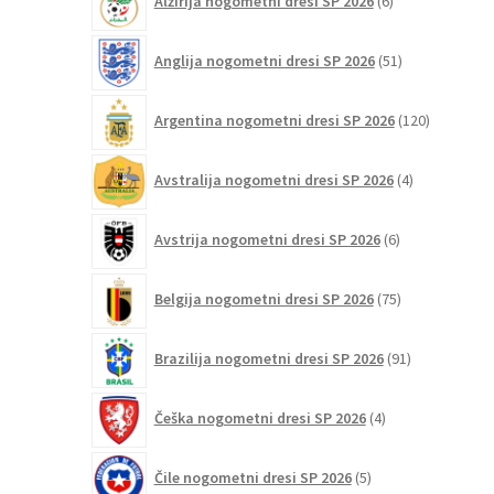
Alžirija nogometni dresi SP 2026
6
na
izdelkov
strani
51
izdelka
Anglija nogometni dresi SP 2026
51
izdelkov
120
Argentina nogometni dresi SP 2026
120
izdelkov
4
Avstralija nogometni dresi SP 2026
4
izdelki
6
Avstrija nogometni dresi SP 2026
6
izdelkov
75
Belgija nogometni dresi SP 2026
75
izdelkov
91
Brazilija nogometni dresi SP 2026
91
izdelkov
4
Češka nogometni dresi SP 2026
4
izdelki
5
Čile nogometni dresi SP 2026
5
izdelkov