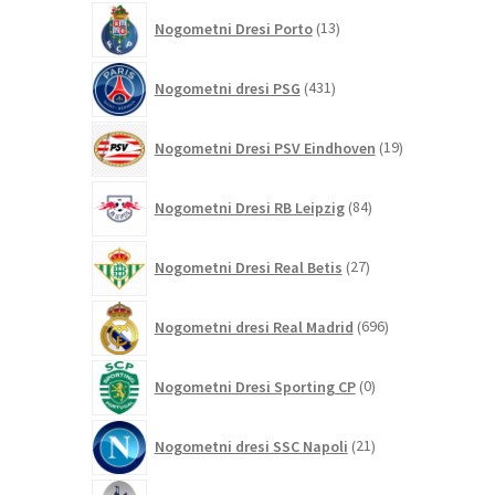
13
Nogometni Dresi Porto
13
izdelkov
431
Nogometni dresi PSG
431
izdelkov
19
Nogometni Dresi PSV Eindhoven
19
izdelkov
84
Nogometni Dresi RB Leipzig
84
izdelkov
27
Nogometni Dresi Real Betis
27
izdelkov
696
Nogometni dresi Real Madrid
696
izdelkov
0
Nogometni Dresi Sporting CP
0
izdelkov
21
Nogometni dresi SSC Napoli
21
izdelkov
255