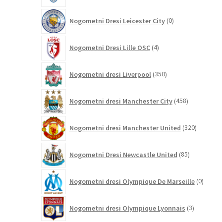
0
Nogometni Dresi Leicester City
0
izdelkov
4
Nogometni Dresi Lille OSC
4
izdelki
350
Nogometni dresi Liverpool
350
izdelkov
458
Nogometni dresi Manchester City
458
izdelkov
320
Nogometni dresi Manchester United
320
izdelkov
85
Nogometni Dresi Newcastle United
85
izdelkov
0
Nogometni dresi Olympique De Marseille
0
izdelk
3
Nogometni dresi Olympique Lyonnais
3
izdelki