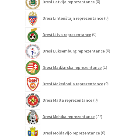
Dresi Latvija reprezentance
0
izdelkov
0
Dresi Lihtenštajn reprezentance
0
izdelkov
0
Dresi Litva reprezentance
0
izdelkov
0
Dresi Luksemburg reprezentance
0
izdelkov
1
Dresi Madžarska reprezentance
1
izdelek
0
Dresi Makedonija reprezentance
0
izdelkov
0
Dresi Malta reprezentance
0
izdelkov
77
Dresi Mehika reprezentance
77
izdelkov
0
Dresi Moldavijo reprezentance
0
izdelkov