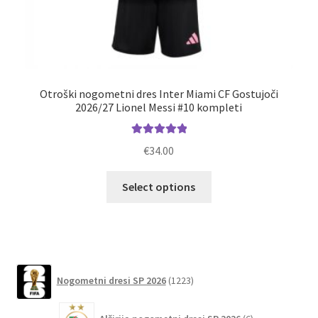
Otroški nogometni dres Inter Miami CF Gostujoči
N
2026/27 Lionel Messi #10 kompleti
Ocenjeno
€
34.00
5.00
od 5
Ta
Select options
izdelek
ima
več
različic.
Možnosti
1223
Nogometni dresi SP 2026
1223
lahko
izdelkov
izberete
6