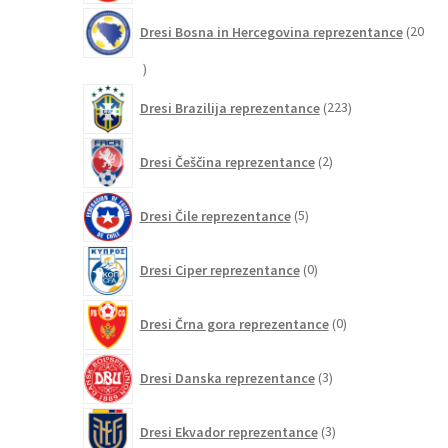
Dresi Bosna in Hercegovina reprezentance
20
20
izdelkov
223
Dresi Brazilija reprezentance
223
izdelkov
2
Dresi Češčina reprezentance
2
izdelka
5
Dresi Čile reprezentance
5
izdelkov
0
Dresi Ciper reprezentance
0
izdelkov
0
Dresi Črna gora reprezentance
0
izdelkov
3
Dresi Danska reprezentance
3
izdelki
3
Dresi Ekvador reprezentance
3
izdelki