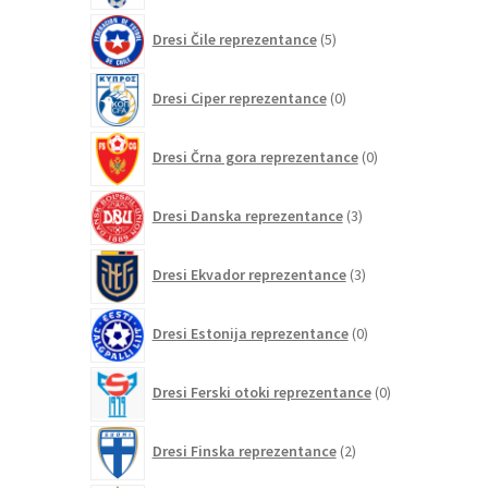
5
Dresi Čile reprezentance
5
izdelkov
0
Dresi Ciper reprezentance
0
izdelkov
0
Dresi Črna gora reprezentance
0
izdelkov
3
Dresi Danska reprezentance
3
izdelki
3
Dresi Ekvador reprezentance
3
izdelki
0
Dresi Estonija reprezentance
0
izdelkov
0
Dresi Ferski otoki reprezentance
0
izdelkov
2
Dresi Finska reprezentance
2
izdelka