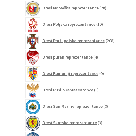
28
Dresi Norveška reprezentance
28
izdelkov
10
Dresi Poljska reprezentance
10
izdelkov
208
Dresi Portugalska reprezentance
208
izdelkov
4
Dresi puran reprezentance
4
izdelki
0
Dresi Romuniji reprezentance
0
izdelkov
0
Dresi Rusija reprezentance
0
izdelkov
0
Dresi San Marino reprezentance
0
izdelkov
3
Dresi Škotska reprezentance
3
izdelki
0