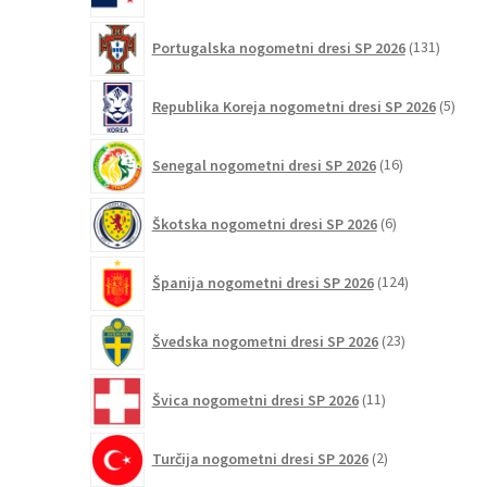
131
Portugalska nogometni dresi SP 2026
131
izdelko
5
Republika Koreja nogometni dresi SP 2026
5
izdel
16
Senegal nogometni dresi SP 2026
16
izdelkov
6
Škotska nogometni dresi SP 2026
6
izdelkov
124
Španija nogometni dresi SP 2026
124
izdelkov
23
Švedska nogometni dresi SP 2026
23
izdelkov
11
Švica nogometni dresi SP 2026
11
izdelkov
2
Turčija nogometni dresi SP 2026
2
izdelka