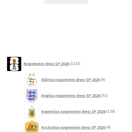
izdelek
ima
več
različic.
Možnosti
lahko
izberete
na
1223
strani
Nogometni dresi SP 2026
1223
izdelkov
izdelka
6
Alžirija nogometni dresi SP 2026
6
izdelkov
51
Anglija nogometni dresi SP 2026
51
izdelkov
120
Argentina nogometni dresi SP 2026
120
izdelkov
4
Avstralija nogometni dresi SP 2026
4
izdelki