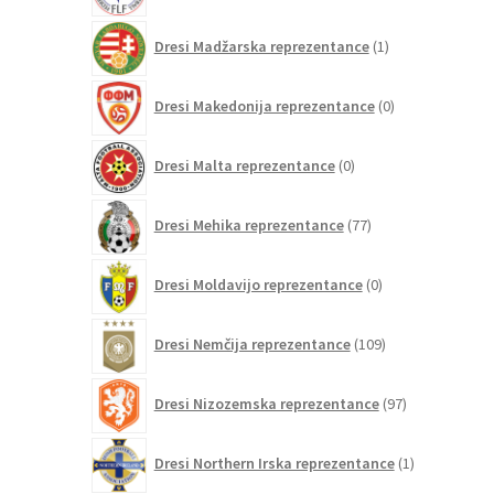
1
Dresi Madžarska reprezentance
1
izdelek
0
Dresi Makedonija reprezentance
0
izdelkov
0
Dresi Malta reprezentance
0
izdelkov
77
Dresi Mehika reprezentance
77
izdelkov
0
Dresi Moldavijo reprezentance
0
izdelkov
109
Dresi Nemčija reprezentance
109
izdelkov
97
Dresi Nizozemska reprezentance
97
izdelkov
1
Dresi Northern Irska reprezentance
1
izdelek