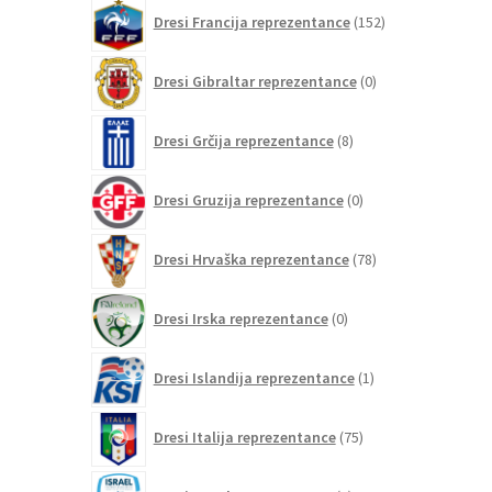
152
Dresi Francija reprezentance
152
izdelkov
0
Dresi Gibraltar reprezentance
0
izdelkov
8
Dresi Grčija reprezentance
8
izdelkov
0
Dresi Gruzija reprezentance
0
izdelkov
78
Dresi Hrvaška reprezentance
78
izdelkov
0
Dresi Irska reprezentance
0
izdelkov
1
Dresi Islandija reprezentance
1
izdelek
75
Dresi Italija reprezentance
75
izdelkov
0