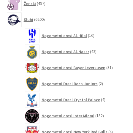
Ženski
497
izdelkov
6200
Klubi
6200
izdelkov
16
Nogometni dresi Al-Hilal
16
izdelkov
42
Nogometni dresi Al-Nassr
42
izdelkov
31
Nogometni dresi Bayer Leverkusen
31
izdelkov
2
Nogometni Dresi Boca Juniors
2
izdelka
4
Nogometni Dresi Crystal Palace
4
izdelki
132
Nogometni dresi Inter Miami
132
izdelkov
4
Nogometni dresi New York Red Bulls
4