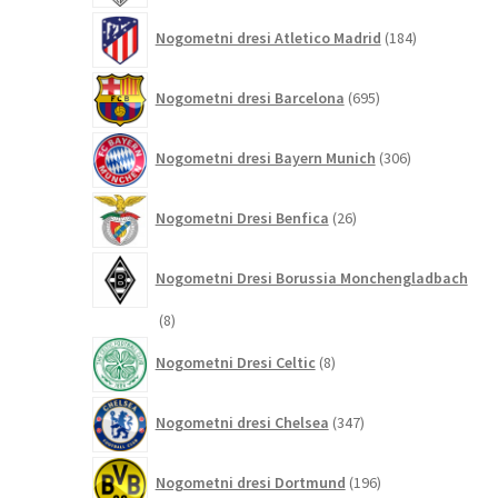
184
Nogometni dresi Atletico Madrid
184
izdelkov
695
Nogometni dresi Barcelona
695
izdelkov
306
Nogometni dresi Bayern Munich
306
izdelkov
26
Nogometni Dresi Benfica
26
izdelkov
Nogometni Dresi Borussia Monchengladbach
8
8
izdelkov
8
Nogometni Dresi Celtic
8
izdelkov
347
Nogometni dresi Chelsea
347
izdelkov
196
Nogometni dresi Dortmund
196
izdelkov