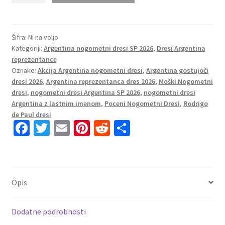
dresi
kompleti
Argentina
Šifra:
Ni na voljo
Kategoriji:
Argentina nogometni dresi SP 2026
,
Dresi Argentina
Rodrigo
reprezentance
De
Oznake:
Akcija Argentina nogometni dresi
,
Argentina gostujoči
Paul
dresi 2026
,
Argentina reprezentanca dres 2026
,
Moški Nogometni
#7
dresi
,
nogometni dresi Argentina SP 2026
,
nogometni dresi
Gostujoči
Argentina z lastnim imenom
,
Poceni Nogometni Dresi
,
Rodrigo
SP
de Paul dresi
Fa
T
E
Pi
R
S
2026
količina
ce
wi
m
nt
e
h
b
tt
ai
er
d
ar
o
er
l
es
di
e
Opis
o
t
t
k
Dodatne podrobnosti