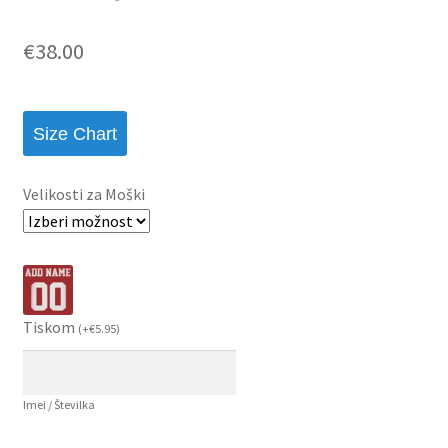
€
38.00
Size Chart
Velikosti za Moški
Tiskom
(
+
€
5.95
)
Imei / Številka