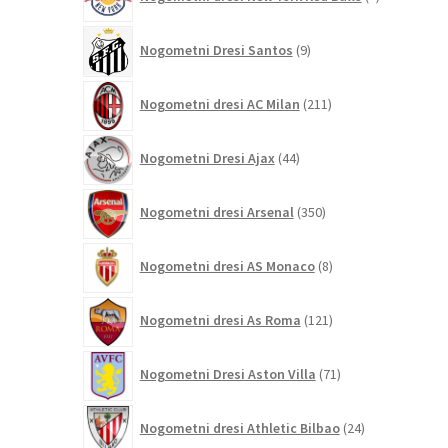
izdelki
9
Nogometni Dresi Santos
9
izdelkov
211
Nogometni dresi AC Milan
211
izdelkov
44
Nogometni Dresi Ajax
44
izdelkov
350
Nogometni dresi Arsenal
350
izdelkov
8
Nogometni dresi AS Monaco
8
izdelkov
121
Nogometni dresi As Roma
121
izdelkov
71
Nogometni Dresi Aston Villa
71
izdelkov
24
Nogometni dresi Athletic Bilbao
24
izdelkov