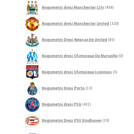
458
Nogometni dresi Manchester City
458
izdelkov
320
Nogometni dresi Manchester United
320
izdelkov
85
Nogometni Dresi Newcastle United
85
izdelkov
0
Nogometni dresi Olympique De Marseille
0
izdelk
3
Nogometni dresi Olympique Lyonnais
3
izdelki
13
Nogometni Dresi Porto
13
izdelkov
431
Nogometni dresi PSG
431
izdelkov
19
Nogometni Dresi PSV Eindhoven
19
izdelkov
84