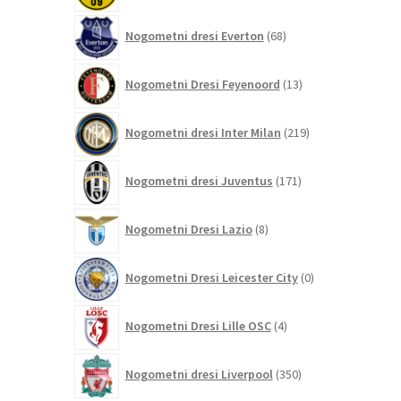
68
Nogometni dresi Everton
68
izdelkov
13
Nogometni Dresi Feyenoord
13
izdelkov
219
Nogometni dresi Inter Milan
219
izdelkov
171
Nogometni dresi Juventus
171
izdelkov
8
Nogometni Dresi Lazio
8
izdelkov
0
Nogometni Dresi Leicester City
0
izdelkov
4
Nogometni Dresi Lille OSC
4
izdelki
350
Nogometni dresi Liverpool
350
izdelkov