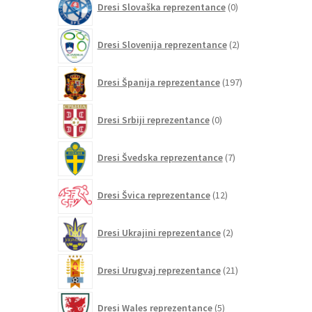
Dresi Slovaška reprezentance
0
izdelkov
2
Dresi Slovenija reprezentance
2
izdelka
197
Dresi Španija reprezentance
197
izdelkov
0
Dresi Srbiji reprezentance
0
izdelkov
7
Dresi Švedska reprezentance
7
izdelkov
12
Dresi Švica reprezentance
12
izdelkov
2
Dresi Ukrajini reprezentance
2
izdelka
21
Dresi Urugvaj reprezentance
21
izdelkov
5
Dresi Wales reprezentance
5