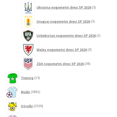
2
Ukrajina nogometni dresi SP 2026
2
izdelka
3
Urugvaj nogometni dresi SP 2026
3
izdelki
1
Uzbekistan nogometni dresi SP 2026
1
izdelek
3
Wales nogometni dresi SP 2026
3
izdelki
38
ZDA nogometni dresi SP 2026
38
izdelkov
13
Trening
13
izdelkov
3881
Moški
3881
izdelkov
3320
Otroški
3320
izdelkov
497