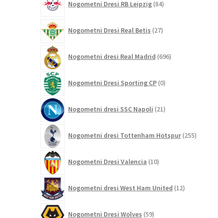
Nogometni Dresi RB Leipzig
84
izdelkov
27
Nogometni Dresi Real Betis
27
izdelkov
696
Nogometni dresi Real Madrid
696
izdelkov
0
Nogometni Dresi Sporting CP
0
izdelkov
21
Nogometni dresi SSC Napoli
21
izdelkov
255
Nogometni dresi Tottenham Hotspur
255
izdelko
10
Nogometni Dresi Valencia
10
izdelkov
12
Nogometni dresi West Ham United
12
izdelkov
59
Nogometni Dresi Wolves
59