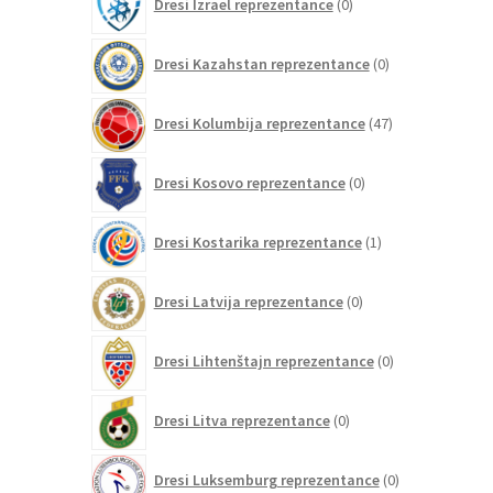
Dresi Izrael reprezentance
0
izdelkov
0
Dresi Kazahstan reprezentance
0
izdelkov
47
Dresi Kolumbija reprezentance
47
izdelkov
0
Dresi Kosovo reprezentance
0
izdelkov
1
Dresi Kostarika reprezentance
1
izdelek
0
Dresi Latvija reprezentance
0
izdelkov
0
Dresi Lihtenštajn reprezentance
0
izdelkov
0
Dresi Litva reprezentance
0
izdelkov
0
Dresi Luksemburg reprezentance
0
izdelkov