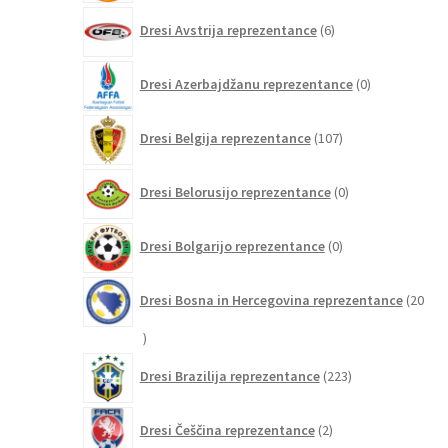
6
Dresi Avstrija reprezentance
6
izdelkov
0
Dresi Azerbajdžanu reprezentance
0
izdelkov
107
Dresi Belgija reprezentance
107
izdelkov
0
Dresi Belorusijo reprezentance
0
izdelkov
0
Dresi Bolgarijo reprezentance
0
izdelkov
Dresi Bosna in Hercegovina reprezentance
20
20
izdelkov
223
Dresi Brazilija reprezentance
223
izdelkov
2
Dresi Češčina reprezentance
2
izdelka