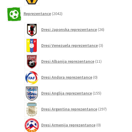
izdelkov
2042
Reprezentance
2042
izdelkov
26
Dresi Japonska reprezentance
26
izdelkov
3
Dresi Venezuela reprezentance
3
izdelki
11
Dresi Albanija reprezentance
11
izdelkov
0
Dresi Andora reprezentance
0
izdelkov
155
Dresi Anglija reprezentance
155
izdelkov
297
Dresi Argentina reprezentance
297
izdelkov
0
Dresi Armenija reprezentance
0
izdelkov