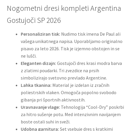
Nogometni dresi kompleti Argentina
Gostujoči SP 2026
Personaliziran tisk:
Nudimo tisk imena De Paul ali
vašega unikatnega napisa. Uporabljamo originalno
pisavo za leto 2026. Tisk je izjemno obstojen in se
ne lušči.
Eleganten dizajn:
Gostujoči dres krasi modra barva
z zlatimi poudarki. Tri zvezdice na prsih
simbolizirajo svetovno prevlado Argentine.
Lahka tkanina:
Material je izdelan iz zračnih
poliestrskih vlaken. Omogoča popolno svobodo
gibanja pri športnih aktivnostih.
Uravnavanje vlage:
Tehnologija “Cool-Dry” poskrbi
za hitro sušenje potu. Med intenzivnim navijanjem
boste ostali suhi in sveži.
Udobna garnitura:
Set vsebuje dres s kratkimi