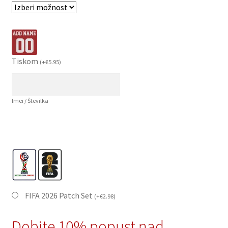
Tiskom
(
+
€
5.95
)
Imei / Številka
FIFA 2026 Patch Set
(
+
€
2.98
)
Dobite 10% popust nad