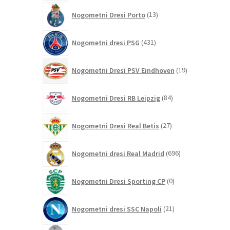
13
Nogometni Dresi Porto
13
izdelkov
431
Nogometni dresi PSG
431
izdelkov
19
Nogometni Dresi PSV Eindhoven
19
izdelkov
84
Nogometni Dresi RB Leipzig
84
izdelkov
27
Nogometni Dresi Real Betis
27
izdelkov
696
Nogometni dresi Real Madrid
696
izdelkov
0
Nogometni Dresi Sporting CP
0
izdelkov
21
Nogometni dresi SSC Napoli
21
izdelkov
255