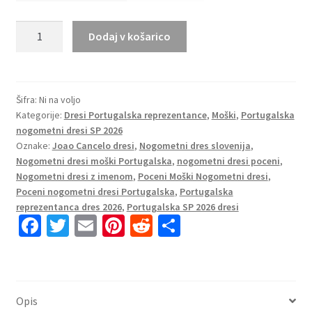
Poceni
Dodaj v košarico
Nogometni
dresi
Portugalska
SP
Šifra:
Ni na voljo
Kategorije:
Dresi Portugalska reprezentance
,
Moški
,
Portugalska
2026
nogometni dresi SP 2026
Joao
Oznake:
Joao Cancelo dresi
,
Nogometni dres slovenija
,
Cancelo
Nogometni dresi moški Portugalska
,
nogometni dresi poceni
,
#20
Nogometni dresi z imenom
,
Poceni Moški Nogometni dresi
,
Domači
Poceni nogometni dresi Portugalska
,
Portugalska
količina
reprezentanca dres 2026
,
Portugalska SP 2026 dresi
Fa
T
E
Pi
R
S
ce
wi
m
nt
e
h
b
tt
ai
er
d
ar
o
er
l
es
di
e
Opis