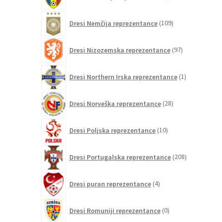
izdelkov
109
Dresi Nemčija reprezentance
109
izdelkov
97
Dresi Nizozemska reprezentance
97
izdelkov
1
Dresi Northern Irska reprezentance
1
izdelek
28
Dresi Norveška reprezentance
28
izdelkov
10
Dresi Poljska reprezentance
10
izdelkov
208
Dresi Portugalska reprezentance
208
izdelkov
4
Dresi puran reprezentance
4
izdelki
0
Dresi Romuniji reprezentance
0
izdelkov