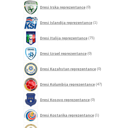
0
Dresi Irska reprezentance
0
izdelkov
1
Dresi Islandija reprezentance
1
izdelek
75
Dresi Italija reprezentance
75
izdelkov
0
Dresi Izrael reprezentance
0
izdelkov
0
Dresi Kazahstan reprezentance
0
izdelkov
47
Dresi Kolumbija reprezentance
47
izdelkov
0
Dresi Kosovo reprezentance
0
izdelkov
1
Dresi Kostarika reprezentance
1
izdelek
0