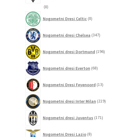
8
8
izdelkov
8
Nogometni Dresi Celtic
8
izdelkov
347
Nogometni dresi Chelsea
347
izdelkov
196
Nogometni dresi Dortmund
196
izdelkov
68
Nogometni dresi Everton
68
izdelkov
13
Nogometni Dresi Feyenoord
13
izdelkov
219
Nogometni dresi Inter Milan
219
izdelkov
171
Nogometni dresi Juventus
171
izdelkov
8
Nogometni Dresi Lazio
8
izdelkov