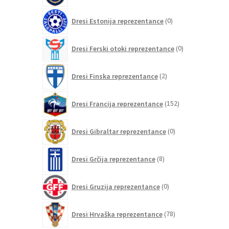
0
Dresi Estonija reprezentance
0
izdelkov
0
Dresi Ferski otoki reprezentance
0
izdelkov
2
Dresi Finska reprezentance
2
izdelka
152
Dresi Francija reprezentance
152
izdelkov
0
Dresi Gibraltar reprezentance
0
izdelkov
8
Dresi Grčija reprezentance
8
izdelkov
0
Dresi Gruzija reprezentance
0
izdelkov
78
Dresi Hrvaška reprezentance
78
izdelkov