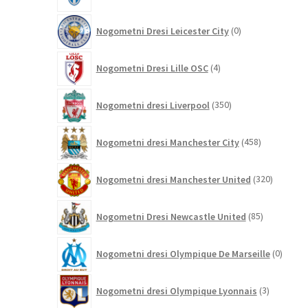
0
Nogometni Dresi Leicester City
0
izdelkov
4
Nogometni Dresi Lille OSC
4
izdelki
350
Nogometni dresi Liverpool
350
izdelkov
458
Nogometni dresi Manchester City
458
izdelkov
320
Nogometni dresi Manchester United
320
izdelkov
85
Nogometni Dresi Newcastle United
85
izdelkov
0
Nogometni dresi Olympique De Marseille
0
izdelk
3
Nogometni dresi Olympique Lyonnais
3
izdelki