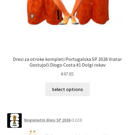
Dresi za otroke kompleti Portugalska SP 2026 Vratar
O
Gostujoči Diogo Costa #1 Dolgi rokav
€
47.85
Ta
Select options
izdelek
ima
več
različic.
1223
Nogometni dresi SP 2026
1223
izdelkov
Možnosti
lahko
6