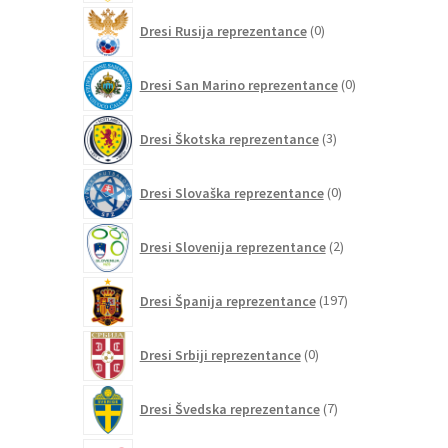
0
Dresi Rusija reprezentance
0
izdelkov
0
Dresi San Marino reprezentance
0
izdelkov
3
Dresi Škotska reprezentance
3
izdelki
0
Dresi Slovaška reprezentance
0
izdelkov
2
Dresi Slovenija reprezentance
2
izdelka
197
Dresi Španija reprezentance
197
izdelkov
0
Dresi Srbiji reprezentance
0
izdelkov
7
Dresi Švedska reprezentance
7
izdelkov