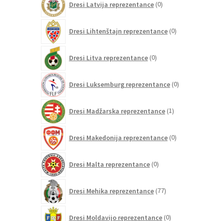
Dresi Latvija reprezentance
0
izdelkov
0
Dresi Lihtenštajn reprezentance
0
izdelkov
0
Dresi Litva reprezentance
0
izdelkov
0
Dresi Luksemburg reprezentance
0
izdelkov
1
Dresi Madžarska reprezentance
1
izdelek
0
Dresi Makedonija reprezentance
0
izdelkov
0
Dresi Malta reprezentance
0
izdelkov
77
Dresi Mehika reprezentance
77
izdelkov
0
Dresi Moldavijo reprezentance
0