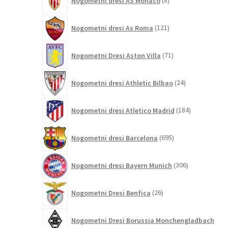
Nogometni dresi AS Monaco
8
izdelkov
121
Nogometni dresi As Roma
121
izdelkov
71
Nogometni Dresi Aston Villa
71
izdelkov
24
Nogometni dresi Athletic Bilbao
24
izdelkov
184
Nogometni dresi Atletico Madrid
184
izdelkov
695
Nogometni dresi Barcelona
695
izdelkov
306
Nogometni dresi Bayern Munich
306
izdelkov
26
Nogometni Dresi Benfica
26
izdelkov
Nogometni Dresi Borussia Monchengladbach