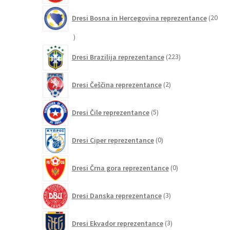
Dresi Bosna in Hercegovina reprezentance
20
20
izdelkov
223
Dresi Brazilija reprezentance
223
izdelkov
2
Dresi Češčina reprezentance
2
izdelka
5
Dresi Čile reprezentance
5
izdelkov
0
Dresi Ciper reprezentance
0
izdelkov
0
Dresi Črna gora reprezentance
0
izdelkov
3
Dresi Danska reprezentance
3
izdelki
3
Dresi Ekvador reprezentance
3
izdelki