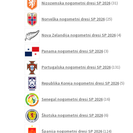
Nizozemska nogometni dresi SP 2026
31
izdelkov
25
Norveška nogometni dresi SP 2026
25
izdelkov
4
Nova Zelandija nogometni dresi SP 2026
4
izdelki
3
Panama nogometni dresi SP 2026
3
izdelki
131
Portugalska nogometni dresi SP 2026
131
izdelko
5
Republika Koreja nogometni dresi SP 2026
5
izdel
16
Senegal nogometni dresi SP 2026
16
izdelkov
6
Škotska nogometni dresi SP 2026
6
izdelkov
124
Španija nogometni dresi SP 2026
124