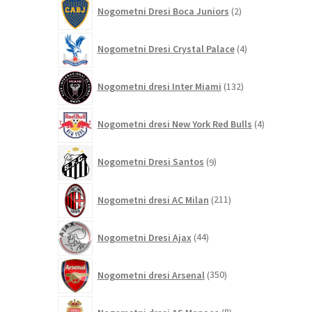
2
Nogometni Dresi Boca Juniors
2
izdelka
4
Nogometni Dresi Crystal Palace
4
izdelki
132
Nogometni dresi Inter Miami
132
izdelkov
4
Nogometni dresi New York Red Bulls
4
izdelki
9
Nogometni Dresi Santos
9
izdelkov
211
Nogometni dresi AC Milan
211
izdelkov
44
Nogometni Dresi Ajax
44
izdelkov
350
Nogometni dresi Arsenal
350
izdelkov
8