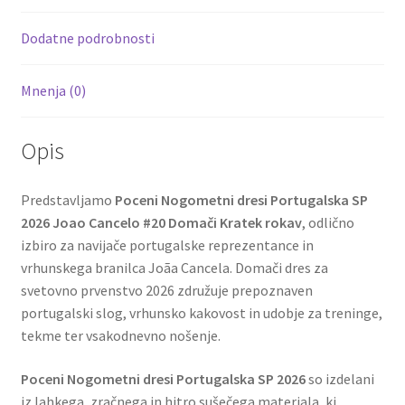
o
t
t
k
Dodatne podrobnosti
Mnenja (0)
Opis
Predstavljamo
Poceni Nogometni dresi Portugalska SP
2026 Joao Cancelo #20 Domači Kratek rokav
, odlično
izbiro za navijače portugalske reprezentance in
vrhunskega branilca Joãa Cancela. Domači dres za
svetovno prvenstvo 2026 združuje prepoznaven
portugalski slog, vrhunsko kakovost in udobje za treninge,
tekme ter vsakodnevno nošenje.
Poceni Nogometni dresi Portugalska SP 2026
so izdelani
iz lahkega, zračnega in hitro sušečega materiala, ki