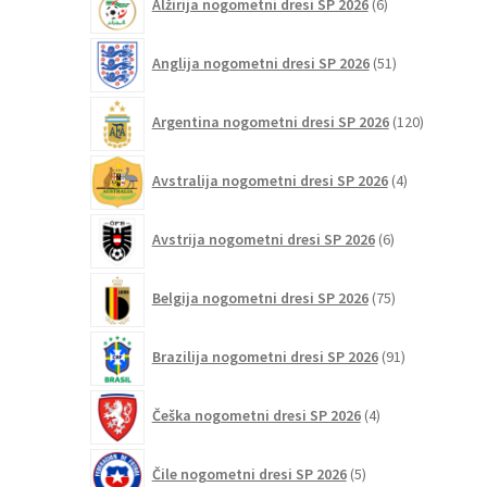
Alžirija nogometni dresi SP 2026
6
izberete
izdelkov
na
51
Anglija nogometni dresi SP 2026
51
strani
izdelkov
izdelka
120
Argentina nogometni dresi SP 2026
120
izdelkov
4
Avstralija nogometni dresi SP 2026
4
izdelki
6
Avstrija nogometni dresi SP 2026
6
izdelkov
75
Belgija nogometni dresi SP 2026
75
izdelkov
91
Brazilija nogometni dresi SP 2026
91
izdelkov
4
Češka nogometni dresi SP 2026
4
izdelki
5
Čile nogometni dresi SP 2026
5
izdelkov