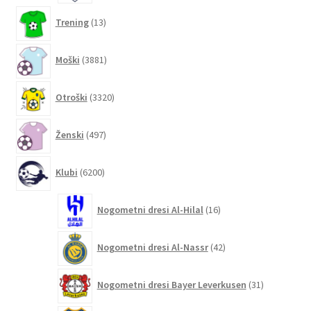
13
Trening
13
izdelkov
3881
Moški
3881
izdelkov
3320
Otroški
3320
izdelkov
497
Ženski
497
izdelkov
6200
Klubi
6200
izdelkov
16
Nogometni dresi Al-Hilal
16
izdelkov
42
Nogometni dresi Al-Nassr
42
izdelkov
31
Nogometni dresi Bayer Leverkusen
31
izdelkov