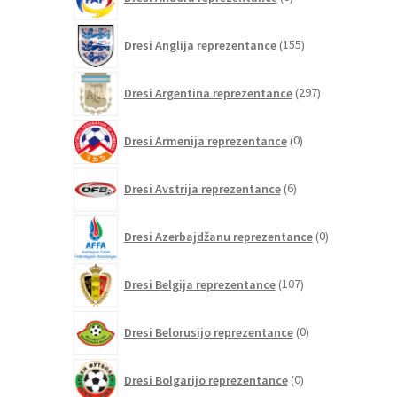
izdelkov
155
Dresi Anglija reprezentance
155
izdelkov
297
Dresi Argentina reprezentance
297
izdelkov
0
Dresi Armenija reprezentance
0
izdelkov
6
Dresi Avstrija reprezentance
6
izdelkov
0
Dresi Azerbajdžanu reprezentance
0
izdelkov
107
Dresi Belgija reprezentance
107
izdelkov
0
Dresi Belorusijo reprezentance
0
izdelkov
0
Dresi Bolgarijo reprezentance
0
izdelkov