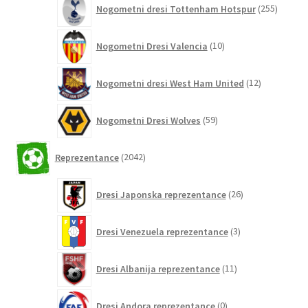
Nogometni dresi Tottenham Hotspur
255
izdelko
10
Nogometni Dresi Valencia
10
izdelkov
12
Nogometni dresi West Ham United
12
izdelkov
59
Nogometni Dresi Wolves
59
izdelkov
2042
Reprezentance
2042
izdelkov
26
Dresi Japonska reprezentance
26
izdelkov
3
Dresi Venezuela reprezentance
3
izdelki
11
Dresi Albanija reprezentance
11
izdelkov
0
Dresi Andora reprezentance
0