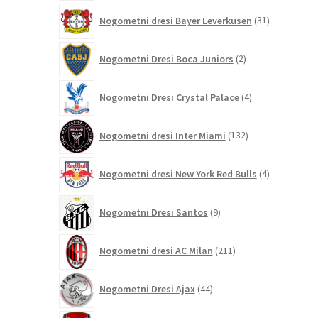
31
Nogometni dresi Bayer Leverkusen
31
izdelkov
2
Nogometni Dresi Boca Juniors
2
izdelka
4
Nogometni Dresi Crystal Palace
4
izdelki
132
Nogometni dresi Inter Miami
132
izdelkov
4
Nogometni dresi New York Red Bulls
4
izdelki
9
Nogometni Dresi Santos
9
izdelkov
211
Nogometni dresi AC Milan
211
izdelkov
44
Nogometni Dresi Ajax
44
izdelkov
350