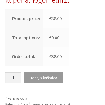
Product price:
€38.00
Total options:
€0.00
Order total:
€38.00
Poceni
Dodaj v košarico
Nogometni
dresi
Španija
Gostujoči
Šifra:
Ni na voljo
Kategoriji:
Dresi Španija reprezentance
,
Moški
2025