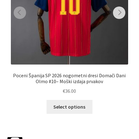
Poceni Španija SP 2026 nogometni dresi Domači Dani
P
Olmo #10– Moški izdaja prvakov
€
36.00
Ta
Select options
izdelek
ima
več
različic.