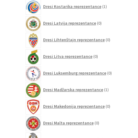
1
Dresi Kostarika reprezentance
1
izdelek
0
Dresi Latvija reprezentance
0
izdelkov
0
Dresi Lihtenštajn reprezentance
0
izdelkov
0
Dresi Litva reprezentance
0
izdelkov
0
Dresi Luksemburg reprezentance
0
izdelkov
1
Dresi Madžarska reprezentance
1
izdelek
0
Dresi Makedonija reprezentance
0
izdelkov
0
Dresi Malta reprezentance
0
izdelkov
77