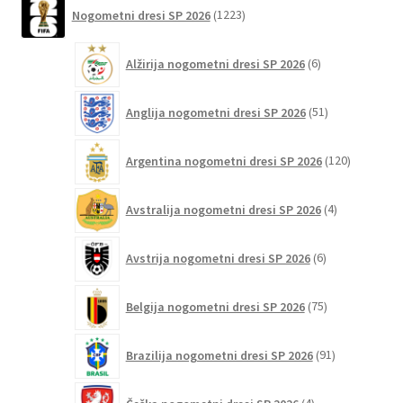
1223
Možnosti
Nogometni dresi SP 2026
1223
izdelkov
lahko
6
izberete
Alžirija nogometni dresi SP 2026
6
izdelkov
na
strani
51
Anglija nogometni dresi SP 2026
51
izdelkov
izdelka
120
Argentina nogometni dresi SP 2026
120
izdelkov
4
Avstralija nogometni dresi SP 2026
4
izdelki
6
Avstrija nogometni dresi SP 2026
6
izdelkov
75
Belgija nogometni dresi SP 2026
75
izdelkov
91
Brazilija nogometni dresi SP 2026
91
izdelkov
4