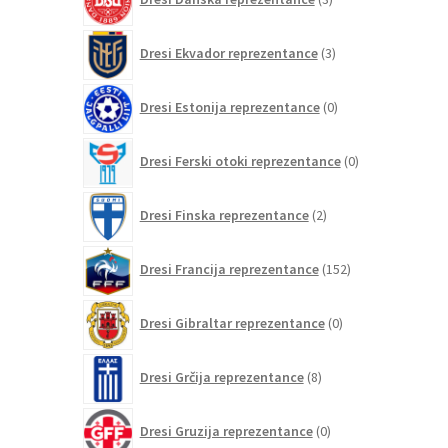
izdelki
3
Dresi Ekvador reprezentance
3
izdelki
0
Dresi Estonija reprezentance
0
izdelkov
0
Dresi Ferski otoki reprezentance
0
izdelkov
2
Dresi Finska reprezentance
2
izdelka
152
Dresi Francija reprezentance
152
izdelkov
0
Dresi Gibraltar reprezentance
0
izdelkov
8
Dresi Grčija reprezentance
8
izdelkov
0
Dresi Gruzija reprezentance
0
izdelkov