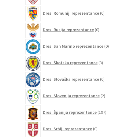
0
Dresi Romuniji reprezentance
0
izdelkov
0
Dresi Rusija reprezentance
0
izdelkov
0
Dresi San Marino reprezentance
0
izdelkov
3
Dresi Škotska reprezentance
3
izdelki
0
Dresi Slovaška reprezentance
0
izdelkov
2
Dresi Slovenija reprezentance
2
izdelka
197
Dresi Španija reprezentance
197
izdelkov
0
Dresi Srbiji reprezentance
0
izdelkov