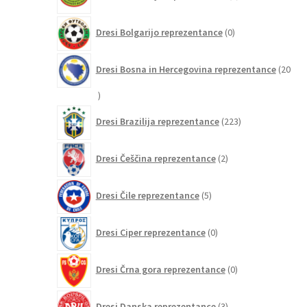
izdelkov
0
Dresi Bolgarijo reprezentance
0
izdelkov
Dresi Bosna in Hercegovina reprezentance
20
20
izdelkov
223
Dresi Brazilija reprezentance
223
izdelkov
2
Dresi Češčina reprezentance
2
izdelka
5
Dresi Čile reprezentance
5
izdelkov
0
Dresi Ciper reprezentance
0
izdelkov
0
Dresi Črna gora reprezentance
0
izdelkov
3
Dresi Danska reprezentance
3