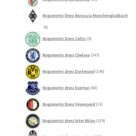
izdelkov
Nogometni Dresi Borussia Monchengladbach
8
8
izdelkov
8
Nogometni Dresi Celtic
8
izdelkov
347
Nogometni dresi Chelsea
347
izdelkov
196
Nogometni dresi Dortmund
196
izdelkov
68
Nogometni dresi Everton
68
izdelkov
13
Nogometni Dresi Feyenoord
13
izdelkov
219
Nogometni dresi Inter Milan
219
izdelkov
171