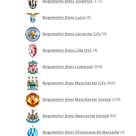
Nogometni dresi Juventus
171
izdelkov
8
Nogometni Dresi Lazio
8
izdelkov
0
Nogometni Dresi Leicester City
0
izdelkov
4
Nogometni Dresi Lille OSC
4
izdelki
350
Nogometni dresi Liverpool
350
izdelkov
458
Nogometni dresi Manchester City
458
izdelkov
320
Nogometni dresi Manchester United
320
izdelkov
85
Nogometni Dresi Newcastle United
85
izdelkov
0
Nogometni dresi Olympique De Marseille
0
izdelk