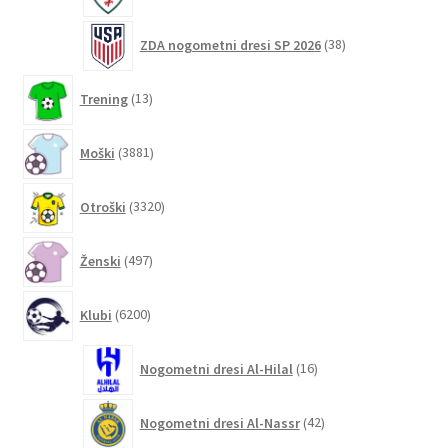
38
ZDA nogometni dresi SP 2026
38
izdelkov
13
Trening
13
izdelkov
3881
Moški
3881
izdelkov
3320
Otroški
3320
izdelkov
497
Ženski
497
izdelkov
6200
Klubi
6200
izdelkov
16
Nogometni dresi Al-Hilal
16
izdelkov
42
Nogometni dresi Al-Nassr
42
izdelkov