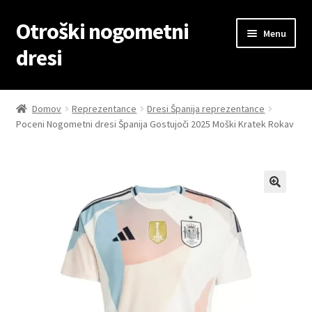
Otroški nogometni
Skip
Skip
Menu
to
to
dresi
navigation
content
Domov
Domov
Reprezentance
Dresi Španija reprezentance
Poceni Nogometni dresi Španija Gostujoči 2025 Moški Kratek Rokav
Blog
Kontaktiraj nas
Košarica
Moj račun
Trgovina
Zaključek nakupa