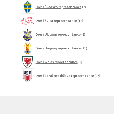
7
Dresi Švedska reprezentance
7
izdelkov
12
Dresi Švica reprezentance
12
izdelkov
2
Dresi Ukrajini reprezentance
2
izdelka
21
Dresi Urugvaj reprezentance
21
izdelkov
5
Dresi Wales reprezentance
5
izdelkov
26
Dresi Združene države reprezentance
26
izdelkov