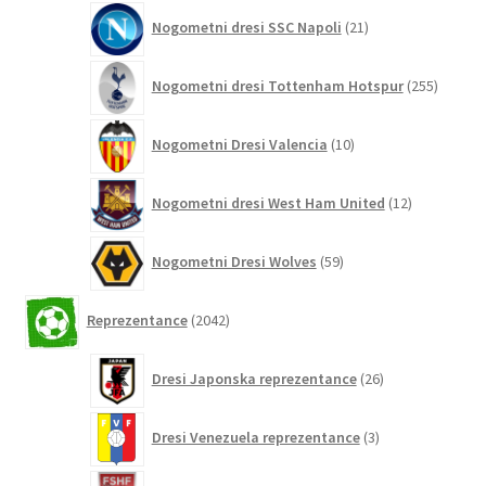
21
Nogometni dresi SSC Napoli
21
izdelkov
255
Nogometni dresi Tottenham Hotspur
255
izdelko
10
Nogometni Dresi Valencia
10
izdelkov
12
Nogometni dresi West Ham United
12
izdelkov
59
Nogometni Dresi Wolves
59
izdelkov
2042
Reprezentance
2042
izdelkov
26
Dresi Japonska reprezentance
26
izdelkov
3
Dresi Venezuela reprezentance
3
izdelki
11