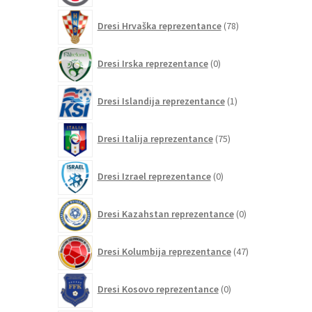
78
Dresi Hrvaška reprezentance
78
izdelkov
0
Dresi Irska reprezentance
0
izdelkov
1
Dresi Islandija reprezentance
1
izdelek
75
Dresi Italija reprezentance
75
izdelkov
0
Dresi Izrael reprezentance
0
izdelkov
0
Dresi Kazahstan reprezentance
0
izdelkov
47
Dresi Kolumbija reprezentance
47
izdelkov
0
Dresi Kosovo reprezentance
0
izdelkov