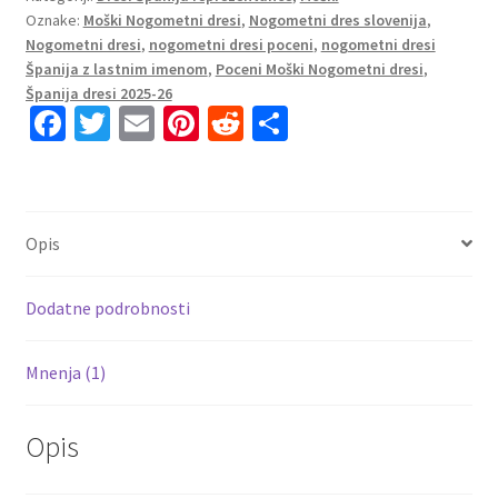
Oznake:
Moški Nogometni dresi
,
Nogometni dres slovenija
,
Moški
Nogometni dresi
,
nogometni dresi poceni
,
nogometni dresi
Kratek
Španija z lastnim imenom
,
Poceni Moški Nogometni dresi
,
Rokav
Španija dresi 2025-26
količina
Fa
T
E
Pi
R
S
ce
wi
m
nt
e
h
b
tt
ai
er
d
ar
o
er
l
es
di
e
Opis
o
t
t
k
Dodatne podrobnosti
Mnenja (1)
Opis