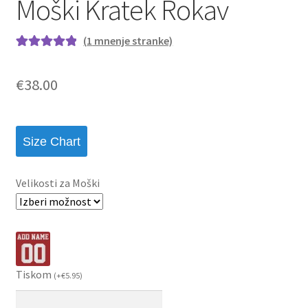
Moški Kratek Rokav
(
1
mnenje stranke)
Ocenjeno z
1
5.00
od 5 na
€
38.00
podlagi ocene
stranke
Size Chart
Velikosti za Moški
Tiskom
(
+
€
5.95
)