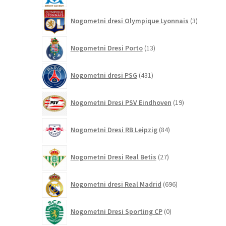
3
Nogometni dresi Olympique Lyonnais
3
izdelki
13
Nogometni Dresi Porto
13
izdelkov
431
Nogometni dresi PSG
431
izdelkov
19
Nogometni Dresi PSV Eindhoven
19
izdelkov
84
Nogometni Dresi RB Leipzig
84
izdelkov
27
Nogometni Dresi Real Betis
27
izdelkov
696
Nogometni dresi Real Madrid
696
izdelkov
0
Nogometni Dresi Sporting CP
0
izdelkov