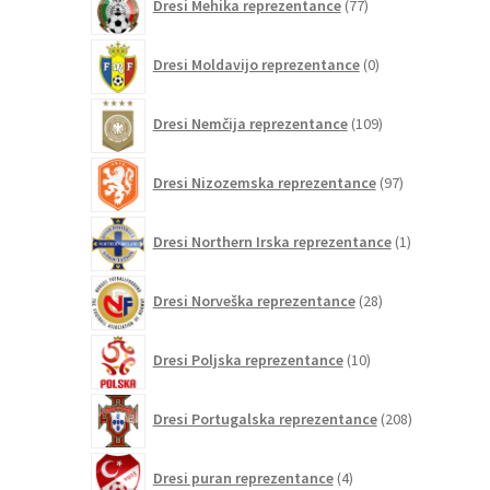
Dresi Mehika reprezentance
77
izdelkov
0
Dresi Moldavijo reprezentance
0
izdelkov
109
Dresi Nemčija reprezentance
109
izdelkov
97
Dresi Nizozemska reprezentance
97
izdelkov
1
Dresi Northern Irska reprezentance
1
izdelek
28
Dresi Norveška reprezentance
28
izdelkov
10
Dresi Poljska reprezentance
10
izdelkov
208
Dresi Portugalska reprezentance
208
izdelkov
4
Dresi puran reprezentance
4
izdelki