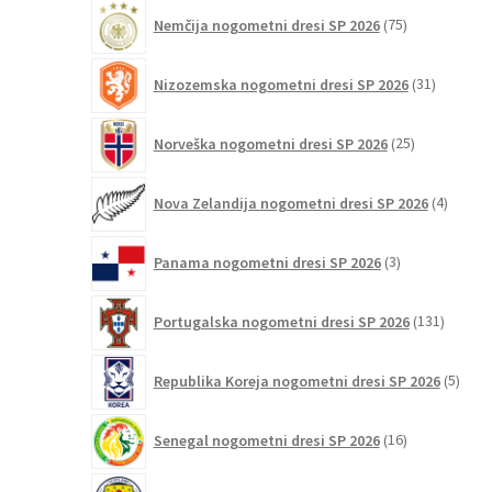
75
Nemčija nogometni dresi SP 2026
75
izdelkov
31
Nizozemska nogometni dresi SP 2026
31
izdelkov
25
Norveška nogometni dresi SP 2026
25
izdelkov
4
Nova Zelandija nogometni dresi SP 2026
4
izdelki
3
Panama nogometni dresi SP 2026
3
izdelki
131
Portugalska nogometni dresi SP 2026
131
izdelko
5
Republika Koreja nogometni dresi SP 2026
5
izdel
16
Senegal nogometni dresi SP 2026
16
izdelkov
6