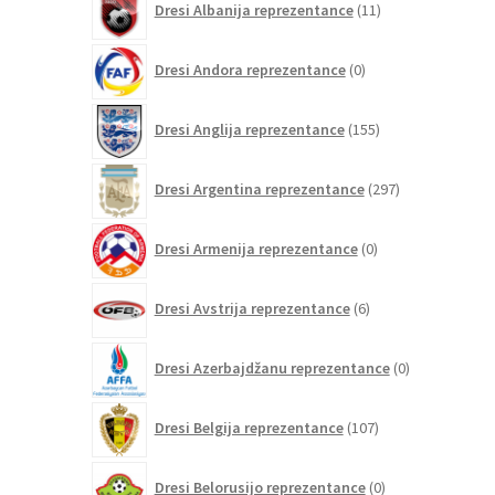
Dresi Albanija reprezentance
11
izdelkov
0
Dresi Andora reprezentance
0
izdelkov
155
Dresi Anglija reprezentance
155
izdelkov
297
Dresi Argentina reprezentance
297
izdelkov
0
Dresi Armenija reprezentance
0
izdelkov
6
Dresi Avstrija reprezentance
6
izdelkov
0
Dresi Azerbajdžanu reprezentance
0
izdelkov
107
Dresi Belgija reprezentance
107
izdelkov
0
Dresi Belorusijo reprezentance
0