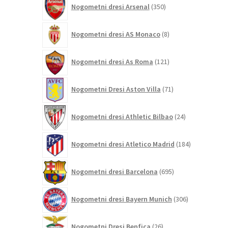
Nogometni dresi Arsenal
350
izdelkov
8
Nogometni dresi AS Monaco
8
izdelkov
121
Nogometni dresi As Roma
121
izdelkov
71
Nogometni Dresi Aston Villa
71
izdelkov
24
Nogometni dresi Athletic Bilbao
24
izdelkov
184
Nogometni dresi Atletico Madrid
184
izdelkov
695
Nogometni dresi Barcelona
695
izdelkov
306
Nogometni dresi Bayern Munich
306
izdelkov
26
Nogometni Dresi Benfica
26