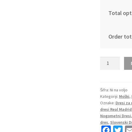
Total opt
Order tot
Poceni
Nogometni
dresi
Thibaut
Courtois
Šifra:
Ni na voljo
Kategoriji:
Moški
,
#1
Oznake:
Dresi za
Real
dresi Real Madrid
Madrid
Nogometni Dresi
Vratar
dres
,
Slovenski D
Gostujoči
Fa
T