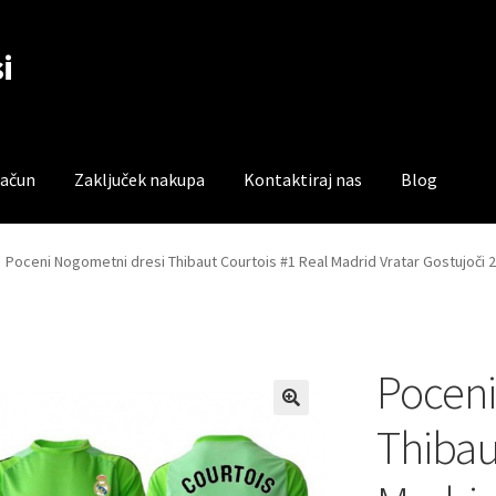
i
račun
Zaključek nakupa
Kontaktiraj nas
Blog
čun
Trgovina
Zaključek nakupa
Poceni Nogometni dresi Thibaut Courtois #1 Real Madrid Vratar Gostujoči 
Poceni
Thibau