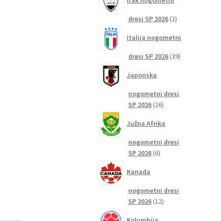
Irak nogometni
2
dresi SP 2026
2
izdelka
Italija nogometni
39
dresi SP 2026
39
izdelkov
Japonska
nogometni dresi
26
SP 2026
26
izdelkov
Južna Afrika
nogometni dresi
6
SP 2026
6
izdelkov
Kanada
nogometni dresi
12
SP 2026
12
izdelkov
Kolumbija