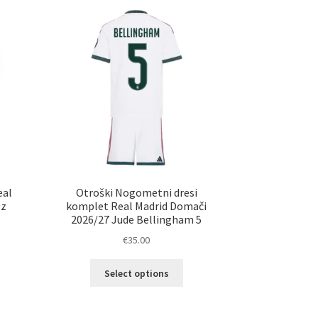
ičic.
različic.
nosti
Možnosti
ko
lahko
erete
izberete
na
ani
strani
elka
izdelka
eal
Otroški Nogometni dresi
 z
komplet Real Madrid Domači
2026/27 Jude Bellingham 5
€
35.00
Ta
Select options
elek
izdelek
a
ima
č
več