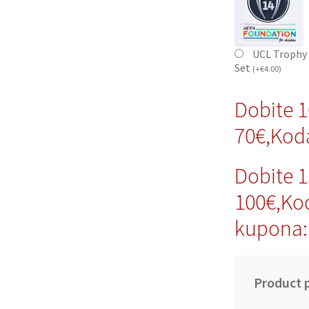
UCL Trophy 
Set
(
+
€
4.00
)
Dobite 
70€,Kod
Dobite 
100€,Ko
kupona:
Product p