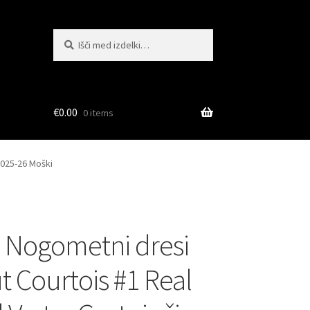
Išči:
Iskanje
€
0.00
0 items
2025-26 Moški
 Nogometni dresi
t Courtois #1 Real