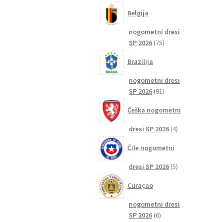
izdelkov
Belgija
nogometni dresi
75
SP 2026
75
izdelkov
Brazilija
nogometni dresi
91
SP 2026
91
izdelkov
Češka nogometni
4
dresi SP 2026
4
izdelki
Čile nogometni
5
dresi SP 2026
5
izdelkov
Curaçao
nogometni dresi
6
SP 2026
6