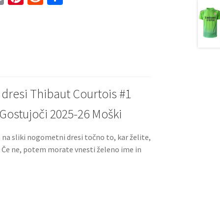
m
nt
e
h
ai
er
d
ar
l
es
di
e
t
t
resi Thibaut Courtois #1
 Gostujoči 2025-26 Moški
a na sliki nogometni dresi točno to, kar želite,
. Če ne, potem morate vnesti želeno ime in