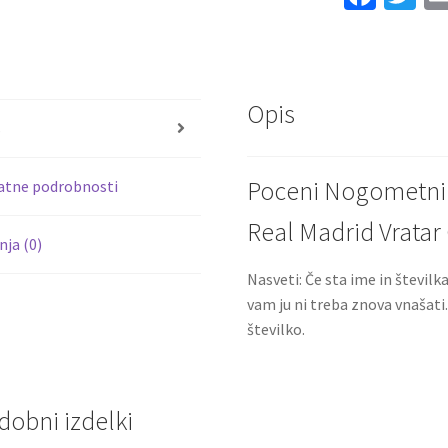
2025-
ce
wi
26
b
tt
Moški
o
er
količina
Opis
o
s
k
Poceni Nogometni d
atne podrobnosti
Real Madrid Vratar
ja (0)
Nasveti: Če sta ime in številk
vam ju ni treba znova vnašati
številko.
dobni izdelki