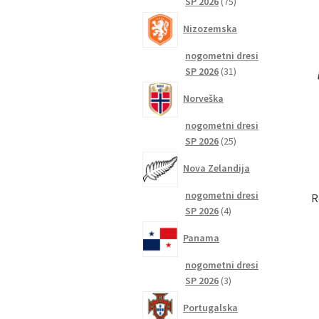
75
SP 2026
75
izdelkov
Nizozemska
nogometni dresi
31
SP 2026
31
izdelkov
Norveška
nogometni dresi
25
SP 2026
25
izdelkov
Nova Zelandija
nogometni dresi
R
4
SP 2026
4
izdelki
Panama
nogometni dresi
3
SP 2026
3
izdelki
Portugalska