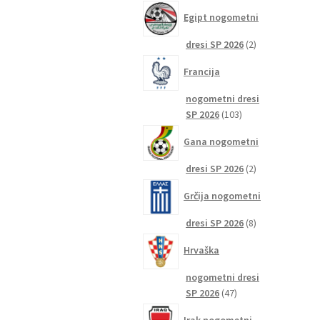
izdelkov
Egipt nogometni
2
dresi SP 2026
2
izdelka
Francija
nogometni dresi
103
SP 2026
103
izdelki
Gana nogometni
2
dresi SP 2026
2
izdelka
Grčija nogometni
8
dresi SP 2026
8
izdelkov
Hrvaška
nogometni dresi
47
SP 2026
47
izdelkov