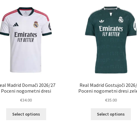
eal Madrid Domači 2026/27
Real Madrid Gostujoči 2026
Poceni nogometni dresi
Poceni nogometni dresi zel
€
34.00
€
35.00
Ta
Ta
Select options
Select options
izdelek
izd
ima
im
več
ve