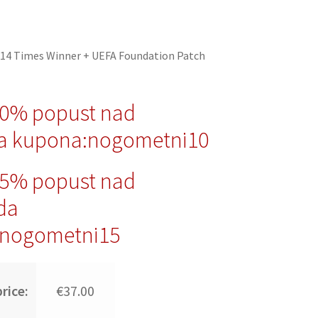
14 Times Winner + UEFA Foundation Patch
10% popust nad
a kupona:nogometni10
15% popust nad
da
nogometni15
rice:
€37.00