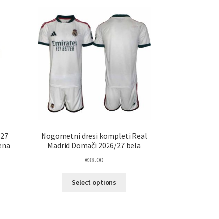
/27
Nogometni dresi kompleti Real
ena
Madrid Domači 2026/27 bela
€
38.00
Ta
Select options
elek
izdelek
a
ima
č
več