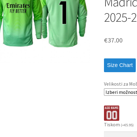
Madrid
2025-2
€
37.00
Size Chart
Velikosti za Mo
Tiskom
(
+
€
5.95
)