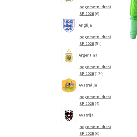
nogometni dresi
6
SP 2026
6
izdelkov
Anglija
nogometni dresi
51
SP 2026
51
izdelkov
Argentina
nogometni dresi
120
SP 2026
120
izdelkov
Avstralija
nogometni dresi
4
SP 2026
4
izdelki
Avstrija
nogometni dresi
6
SP 2026
6