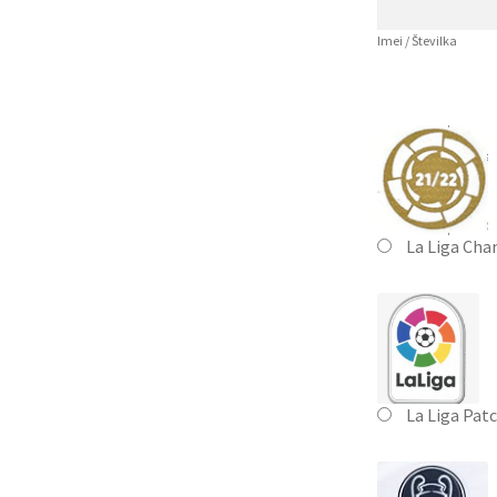
Imei / Številka
La Liga Cha
La Liga Pat