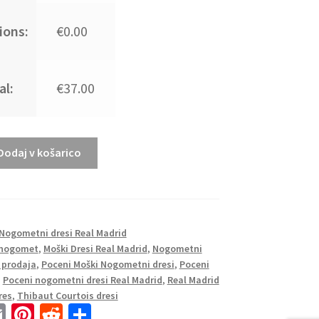
ions:
€0.00
al:
€37.00
Dodaj v košarico
Nogometni dresi Real Madrid
 nogomet
,
Moški Dresi Real Madrid
,
Nogometni
 prodaja
,
Poceni Moški Nogometni dresi
,
Poceni
,
Poceni nogometni dresi Real Madrid
,
Real Madrid
res
,
Thibaut Courtois dresi
E
Pi
R
S