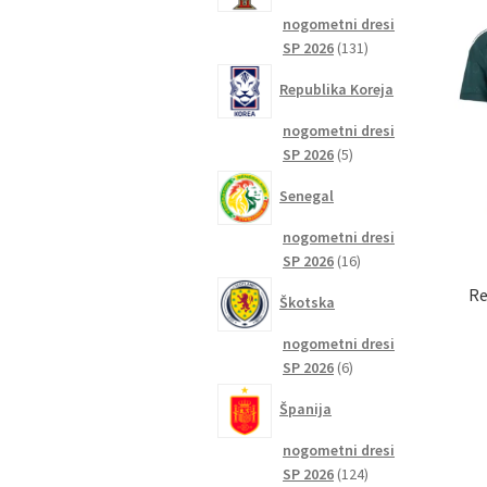
nogometni dresi
131
SP 2026
131
izdelkov
Republika Koreja
nogometni dresi
5
SP 2026
5
izdelkov
Senegal
nogometni dresi
16
SP 2026
16
izdelkov
Re
Škotska
nogometni dresi
6
SP 2026
6
izdelkov
Španija
nogometni dresi
124
SP 2026
124