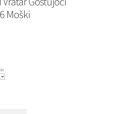
 Vratar Gostujoči
6 Moški
ški