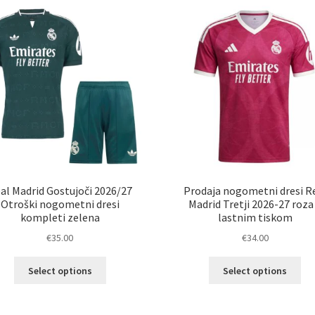
različic.
razl
Možnosti
Mož
lahko
lah
izberete
izb
na
na
strani
str
izdelka
izd
al Madrid Gostujoči 2026/27
Prodaja nogometni dresi R
Otroški nogometni dresi
Madrid Tretji 2026-27 roza
kompleti zelena
lastnim tiskom
€
35.00
€
34.00
Ta
Ta
Select options
Select options
izdelek
izd
ima
im
več
ve