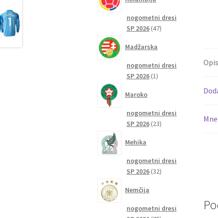
nogometni dresi
47
SP 2026
47
izdelkov
Madžarska
Opi
nogometni dresi
1
SP 2026
1
izdelek
Dod
Maroko
nogometni dresi
Mnen
23
SP 2026
23
izdelkov
Mehika
nogometni dresi
32
SP 2026
32
izdelkov
Nemčija
Po
nogometni dresi