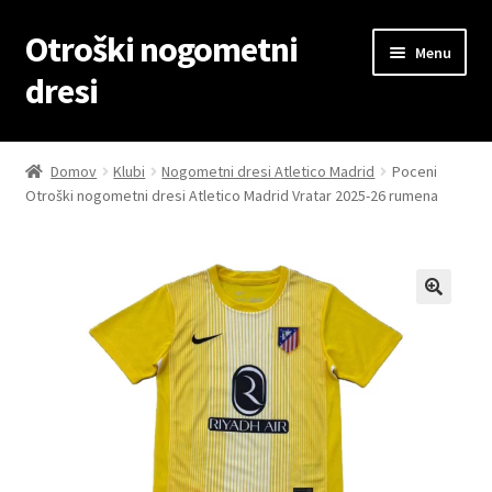
Otroški nogometni
Skip
Skip
Menu
to
to
dresi
navigation
content
Domov
Domov
Klubi
Nogometni dresi Atletico Madrid
Poceni
Otroški nogometni dresi Atletico Madrid Vratar 2025-26 rumena
Blog
Kontaktiraj nas
Košarica
Moj račun
Trgovina
Zaključek nakupa