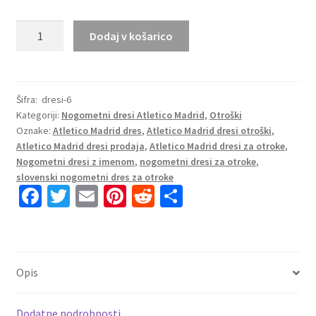
Poceni
Dodaj v košarico
Otroški nogometni dresi
Atletico
Madrid
Vratar
Šifra:
dresi-6
Kategoriji:
Nogometni dresi Atletico Madrid
,
Otroški
2025-
Oznake:
Atletico Madrid dres
,
Atletico Madrid dresi otroški
,
26
Atletico Madrid dresi prodaja
,
Atletico Madrid dresi za otroke
,
rumena
Nogometni dresi z imenom
,
nogometni dresi za otroke
,
količina
slovenski nogometni dres za otroke
Fa
T
E
Pi
R
S
ce
wi
m
nt
e
h
b
tt
ai
er
d
ar
o
er
l
es
di
e
Opis
o
t
t
k
Dodatne podrobnosti