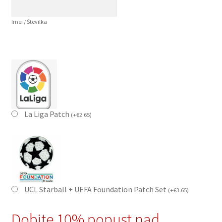
Imei / Številka
La Liga Patch
(
+
€
2.65
)
UCL Starball + UEFA Foundation Patch Set
(
+
€
3.65
)
Dobite 10% popust nad