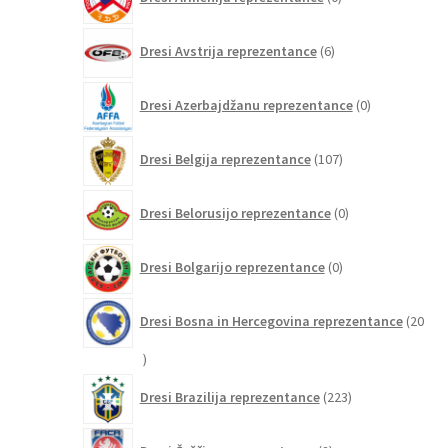
izdelkov
6
Dresi Avstrija reprezentance
6
izdelkov
0
Dresi Azerbajdžanu reprezentance
0
izdelkov
107
Dresi Belgija reprezentance
107
izdelkov
0
Dresi Belorusijo reprezentance
0
izdelkov
0
Dresi Bolgarijo reprezentance
0
izdelkov
Dresi Bosna in Hercegovina reprezentance
20
20
izdelkov
223
Dresi Brazilija reprezentance
223
izdelkov
2