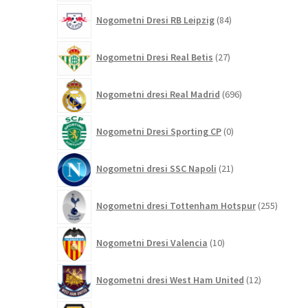
84
Nogometni Dresi RB Leipzig
84
izdelkov
27
Nogometni Dresi Real Betis
27
izdelkov
696
Nogometni dresi Real Madrid
696
izdelkov
0
Nogometni Dresi Sporting CP
0
izdelkov
21
Nogometni dresi SSC Napoli
21
izdelkov
255
Nogometni dresi Tottenham Hotspur
255
izdelko
10
Nogometni Dresi Valencia
10
izdelkov
12
Nogometni dresi West Ham United
12
izdelkov
59