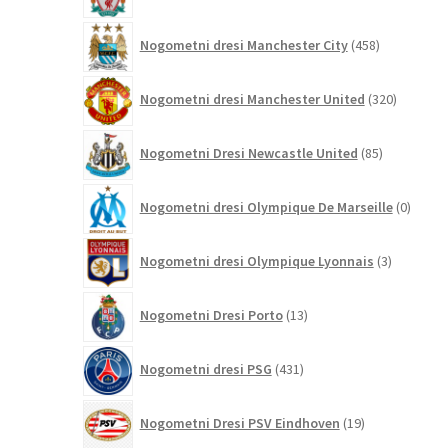
458
Nogometni dresi Manchester City
458
izdelkov
320
Nogometni dresi Manchester United
320
izdelkov
85
Nogometni Dresi Newcastle United
85
izdelkov
0
Nogometni dresi Olympique De Marseille
0
izdelk
3
Nogometni dresi Olympique Lyonnais
3
izdelki
13
Nogometni Dresi Porto
13
izdelkov
431
Nogometni dresi PSG
431
izdelkov
19
Nogometni Dresi PSV Eindhoven
19
izdelkov