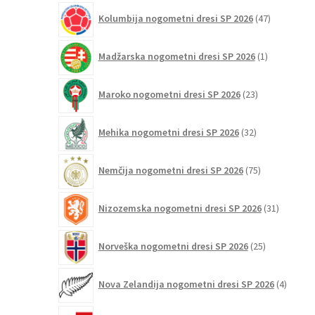
47
Kolumbija nogometni dresi SP 2026
47
izdelkov
1
Madžarska nogometni dresi SP 2026
1
izdelek
23
Maroko nogometni dresi SP 2026
23
izdelkov
32
Mehika nogometni dresi SP 2026
32
izdelkov
75
Nemčija nogometni dresi SP 2026
75
izdelkov
31
Nizozemska nogometni dresi SP 2026
31
izdelkov
25
Norveška nogometni dresi SP 2026
25
izdelkov
4
Nova Zelandija nogometni dresi SP 2026
4
izdelki
3