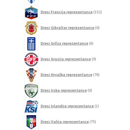
152
Dresi Francija reprezentance
152
izdelkov
0
Dresi Gibraltar reprezentance
0
izdelkov
8
Dresi Grčija reprezentance
8
izdelkov
0
Dresi Gruzija reprezentance
0
izdelkov
78
Dresi Hrvaška reprezentance
78
izdelkov
0
Dresi Irska reprezentance
0
izdelkov
1
Dresi Islandija reprezentance
1
izdelek
75
Dresi Italija reprezentance
75
izdelkov