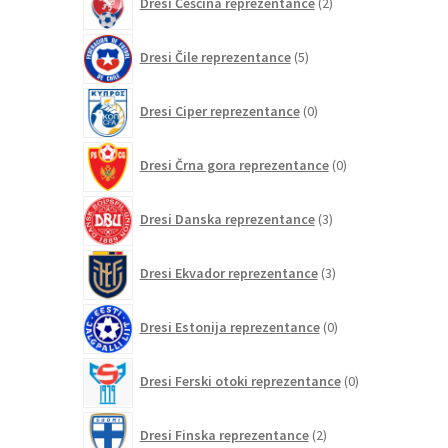
Dresi Češčina reprezentance
2
izdelka
5
Dresi Čile reprezentance
5
izdelkov
0
Dresi Ciper reprezentance
0
izdelkov
0
Dresi Črna gora reprezentance
0
izdelkov
3
Dresi Danska reprezentance
3
izdelki
3
Dresi Ekvador reprezentance
3
izdelki
0
Dresi Estonija reprezentance
0
izdelkov
0
Dresi Ferski otoki reprezentance
0
izdelkov
2
Dresi Finska reprezentance
2
izdelka