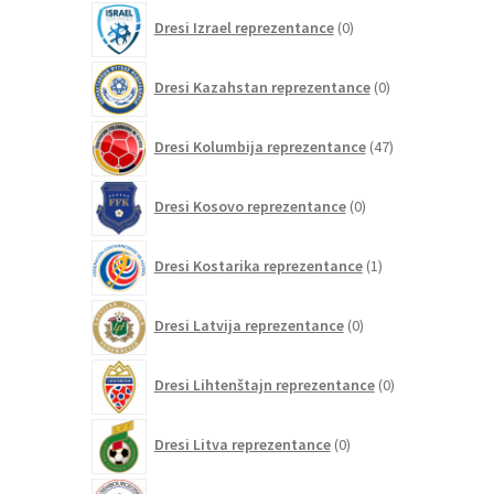
0
Dresi Izrael reprezentance
0
izdelkov
0
Dresi Kazahstan reprezentance
0
izdelkov
47
Dresi Kolumbija reprezentance
47
izdelkov
0
Dresi Kosovo reprezentance
0
izdelkov
1
Dresi Kostarika reprezentance
1
izdelek
0
Dresi Latvija reprezentance
0
izdelkov
0
Dresi Lihtenštajn reprezentance
0
izdelkov
0
Dresi Litva reprezentance
0
izdelkov
0