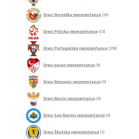
izdelek
28
Dresi Norveška reprezentance
28
izdelkov
10
Dresi Poljska reprezentance
10
izdelkov
208
Dresi Portugalska reprezentance
208
izdelkov
4
Dresi puran reprezentance
4
izdelki
0
Dresi Romuniji reprezentance
0
izdelkov
0
Dresi Rusija reprezentance
0
izdelkov
0
Dresi San Marino reprezentance
0
izdelkov
3
Dresi Škotska reprezentance
3
izdelki