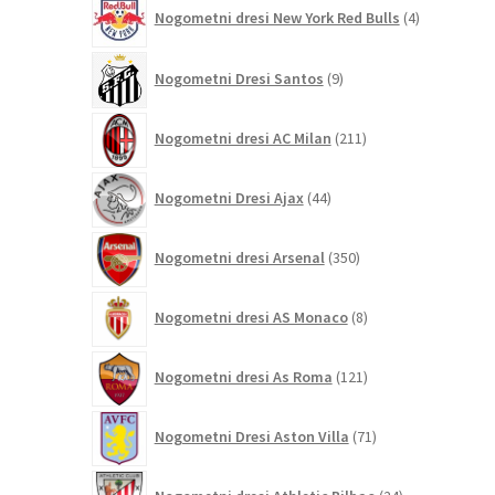
4
Nogometni dresi New York Red Bulls
4
izdelki
9
Nogometni Dresi Santos
9
izdelkov
211
Nogometni dresi AC Milan
211
izdelkov
44
Nogometni Dresi Ajax
44
izdelkov
350
Nogometni dresi Arsenal
350
izdelkov
8
Nogometni dresi AS Monaco
8
izdelkov
121
Nogometni dresi As Roma
121
izdelkov
71
Nogometni Dresi Aston Villa
71
izdelkov
24