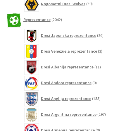
Nogometni Dresi Wolves
59
izdelkov
2042
Reprezentance
2042
izdelkov
26
Dresi Japonska reprezentance
26
izdelkov
3
Dresi Venezuela reprezentance
3
izdelki
11
Dresi Albanija reprezentance
11
izdelkov
0
Dresi Andora reprezentance
0
izdelkov
155
Dresi Anglija reprezentance
155
izdelkov
297
Dresi Argentina reprezentance
297
izdelkov
0
Dresi Armenija reprezentance
0