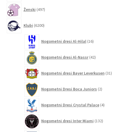
497
Ženski
497
izdelkov
6200
Klubi
6200
izdelkov
16
Nogometni dresi Al-Hilal
16
izdelkov
42
Nogometni dresi Al-Nassr
42
izdelkov
31
Nogometni dresi Bayer Leverkusen
31
izdelkov
2
Nogometni Dresi Boca Juniors
2
izdelka
4
Nogometni Dresi Crystal Palace
4
izdelki
132
Nogometni dresi Inter Miami
132
izdelkov