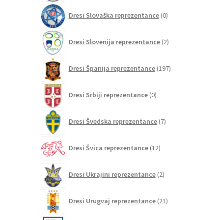
0
Dresi Slovaška reprezentance
0
izdelkov
2
Dresi Slovenija reprezentance
2
izdelka
197
Dresi Španija reprezentance
197
izdelkov
0
Dresi Srbiji reprezentance
0
izdelkov
7
Dresi Švedska reprezentance
7
izdelkov
12
Dresi Švica reprezentance
12
izdelkov
2
Dresi Ukrajini reprezentance
2
izdelka
21
Dresi Urugvaj reprezentance
21
izdelkov