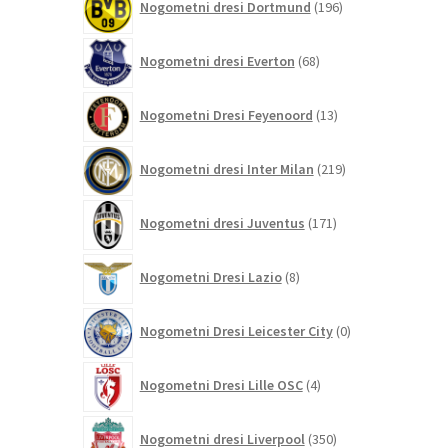
Nogometni dresi Dortmund
196
izdelkov
68
Nogometni dresi Everton
68
izdelkov
13
Nogometni Dresi Feyenoord
13
izdelkov
219
Nogometni dresi Inter Milan
219
izdelkov
171
Nogometni dresi Juventus
171
izdelkov
8
Nogometni Dresi Lazio
8
izdelkov
0
Nogometni Dresi Leicester City
0
izdelkov
4
Nogometni Dresi Lille OSC
4
izdelki
350
Nogometni dresi Liverpool
350
izdelkov