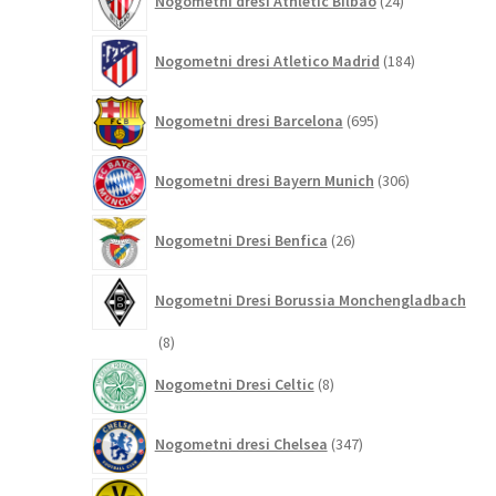
Nogometni dresi Athletic Bilbao
24
izdelkov
184
Nogometni dresi Atletico Madrid
184
izdelkov
695
Nogometni dresi Barcelona
695
izdelkov
306
Nogometni dresi Bayern Munich
306
izdelkov
26
Nogometni Dresi Benfica
26
izdelkov
Nogometni Dresi Borussia Monchengladbach
8
8
izdelkov
8
Nogometni Dresi Celtic
8
izdelkov
347
Nogometni dresi Chelsea
347
izdelkov
196