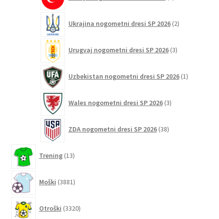
izdelka
2
Ukrajina nogometni dresi SP 2026
2
izdelka
3
Urugvaj nogometni dresi SP 2026
3
izdelki
1
Uzbekistan nogometni dresi SP 2026
1
izdelek
3
Wales nogometni dresi SP 2026
3
izdelki
38
ZDA nogometni dresi SP 2026
38
izdelkov
13
Trening
13
izdelkov
3881
Moški
3881
izdelkov
3320
Otroški
3320
izdelkov