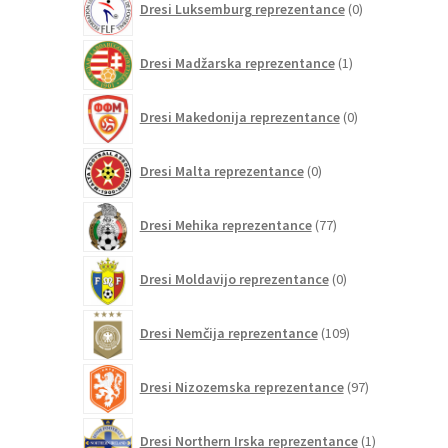
Dresi Luksemburg reprezentance
0
izdelkov
1
Dresi Madžarska reprezentance
1
izdelek
0
Dresi Makedonija reprezentance
0
izdelkov
0
Dresi Malta reprezentance
0
izdelkov
77
Dresi Mehika reprezentance
77
izdelkov
0
Dresi Moldavijo reprezentance
0
izdelkov
109
Dresi Nemčija reprezentance
109
izdelkov
97
Dresi Nizozemska reprezentance
97
izdelkov
1
Dresi Northern Irska reprezentance
1