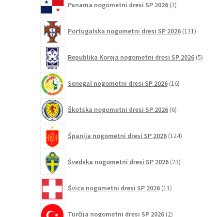
Panama nogometni dresi SP 2026
3
izdelki
131
Portugalska nogometni dresi SP 2026
131
izdelko
5
Republika Koreja nogometni dresi SP 2026
5
izdel
16
Senegal nogometni dresi SP 2026
16
izdelkov
6
Škotska nogometni dresi SP 2026
6
izdelkov
124
Španija nogometni dresi SP 2026
124
izdelkov
23
Švedska nogometni dresi SP 2026
23
izdelkov
11
Švica nogometni dresi SP 2026
11
izdelkov
2
Turčija nogometni dresi SP 2026
2