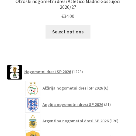
Otroški nogometni dresi Atlético Madrid Gostujoči
Po
2026/27
€
34.00
Ta
Select options
izdelek
ima
več
različic.
Možnosti
1223
Nogometni dresi SP 2026
1223
lahko
izdelkov
izberete
6
Alžirija nogometni dresi SP 2026
6
na
izdelkov
strani
51
izdelka
Anglija nogometni dresi SP 2026
51
izdelkov
120
Argentina nogometni dresi SP 2026
120
izdelkov
4