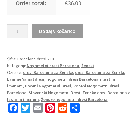
Order total:
€36.00
Poceni
Dodaj v košarico
Ženski
Nogometni
dresi
Barcelona
Šifra:
Barcelona dresi-288
Kategoriji:
Nogometni dresi Barcelona
,
Ženski
Tretji
Oznake:
dresi Barcelona za Ženske
,
dresi Barcelona za Ženski
,
2024-
Lamine Yamal dresi
,
nogometni dresi Barcelona z lastnim
25
imenom
,
Poceni Nogometni Dresi
,
Poceni Nogometni dresi
Kratek
Barcelona
,
Slovenski Nogometni Dresi
,
Ženske dresi Barcelona z
Rokav
lastnim imenom
,
Ženske nogometni dresi Barcelona
Lamine
Fa
T
E
Pi
R
S
Yamal
ce
wi
m
nt
e
h
19
b
tt
ai
er
d
ar
količina
o
er
l
es
di
e