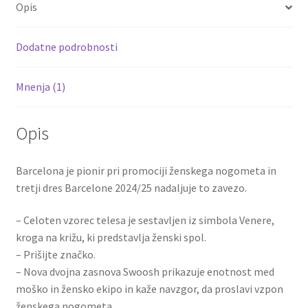
Opis
o
t
t
k
Dodatne podrobnosti
Mnenja (1)
Opis
Barcelona je pionir pri promociji ženskega nogometa in
tretji dres Barcelone 2024/25 nadaljuje to zavezo.
– Celoten vzorec telesa je sestavljen iz simbola Venere,
kroga na križu, ki predstavlja ženski spol.
– Prišijte značko.
– Nova dvojna zasnova Swoosh prikazuje enotnost med
moško in žensko ekipo in kaže navzgor, da proslavi vzpon
ženskega nogometa.