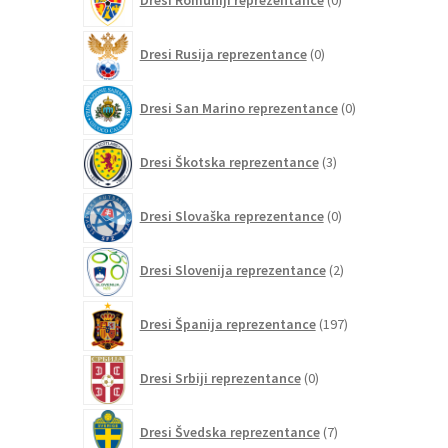
Dresi Romuniji reprezentance
0
izdelkov
0
Dresi Rusija reprezentance
0
izdelkov
0
Dresi San Marino reprezentance
0
izdelkov
3
Dresi Škotska reprezentance
3
izdelki
0
Dresi Slovaška reprezentance
0
izdelkov
2
Dresi Slovenija reprezentance
2
izdelka
197
Dresi Španija reprezentance
197
izdelkov
0
Dresi Srbiji reprezentance
0
izdelkov
7
Dresi Švedska reprezentance
7
izdelkov