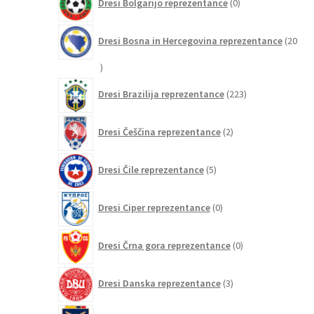
Dresi Bolgarijo reprezentance
0
izdelkov
Dresi Bosna in Hercegovina reprezentance
20
20
izdelkov
223
Dresi Brazilija reprezentance
223
izdelkov
2
Dresi Češčina reprezentance
2
izdelka
5
Dresi Čile reprezentance
5
izdelkov
0
Dresi Ciper reprezentance
0
izdelkov
0
Dresi Črna gora reprezentance
0
izdelkov
3
Dresi Danska reprezentance
3
izdelki
3