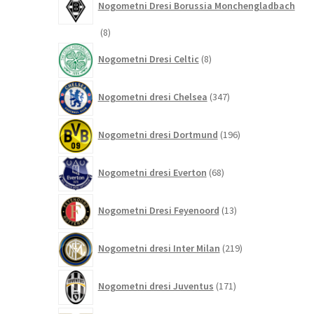
Nogometni Dresi Borussia Monchengladbach
8
8
izdelkov
8
Nogometni Dresi Celtic
8
izdelkov
347
Nogometni dresi Chelsea
347
izdelkov
196
Nogometni dresi Dortmund
196
izdelkov
68
Nogometni dresi Everton
68
izdelkov
13
Nogometni Dresi Feyenoord
13
izdelkov
219
Nogometni dresi Inter Milan
219
izdelkov
171
Nogometni dresi Juventus
171
izdelkov