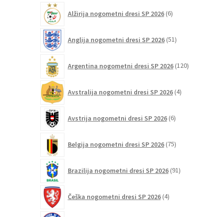
lahko
6
Alžirija nogometni dresi SP 2026
6
izberete
izdelkov
na
51
Anglija nogometni dresi SP 2026
51
strani
izdelkov
izdelka
120
Argentina nogometni dresi SP 2026
120
izdelkov
4
Avstralija nogometni dresi SP 2026
4
izdelki
6
Avstrija nogometni dresi SP 2026
6
izdelkov
75
Belgija nogometni dresi SP 2026
75
izdelkov
91
Brazilija nogometni dresi SP 2026
91
izdelkov
4
Češka nogometni dresi SP 2026
4
izdelki
5