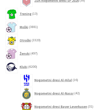
ZDA nogometni dresi SP 2026
38
izdelkov
13
Trening
13
izdelkov
3881
Moški
3881
izdelkov
3320
Otroški
3320
izdelkov
497
Ženski
497
izdelkov
6200
Klubi
6200
izdelkov
16
Nogometni dresi Al-Hilal
16
izdelkov
42
Nogometni dresi Al-Nassr
42
izdelkov
31
Nogometni dresi Bayer Leverkusen
31
izdelkov