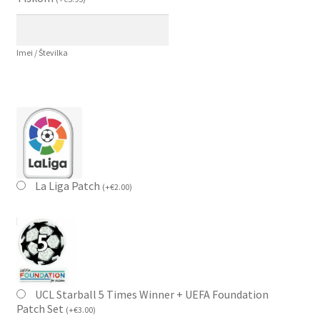
Imei / Številka
La Liga Patch
(
+
€
2.00
)
UCL Starball 5 Times Winner + UEFA Foundation
Patch Set
(
+
€
3.00
)