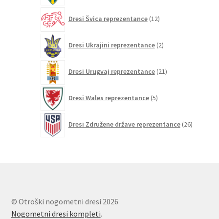
12
Dresi Švica reprezentance
12
izdelkov
2
Dresi Ukrajini reprezentance
2
izdelka
21
Dresi Urugvaj reprezentance
21
izdelkov
5
Dresi Wales reprezentance
5
izdelkov
26
Dresi Združene države reprezentance
26
izdelkov
© Otroški nogometni dresi 2026
Nogometni dresi kompleti
.