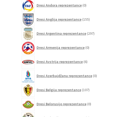
0
Dresi Andora reprezentance
0
izdelkov
155
Dresi Anglija reprezentance
155
izdelkov
297
Dresi Argentina reprezentance
297
izdelkov
0
Dresi Armenija reprezentance
0
izdelkov
6
Dresi Avstrija reprezentance
6
izdelkov
0
Dresi Azerbajdžanu reprezentance
0
izdelkov
107
Dresi Belgija reprezentance
107
izdelkov
0
Dresi Belorusijo reprezentance
0
izdelkov
0