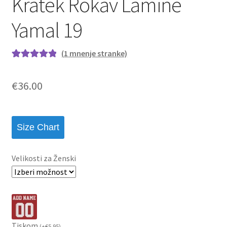
Kratek Rokav Lamine
Yamal 19
(
1
mnenje stranke)
Ocenjeno z
1
5.00
od 5 na
€
36.00
podlagi ocene
stranke
Size Chart
Velikosti za Ženski
Tiskom
(
+
€
5.95
)