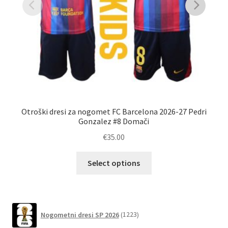
Otroški dresi za nogomet FC Barcelona 2026-27 Pedri
Gonzalez #8 Domači
€
35.00
Ta
Select options
izdelek
ima
več
različic.
1223
Nogometni dresi SP 2026
1223
izdelkov
Možnosti