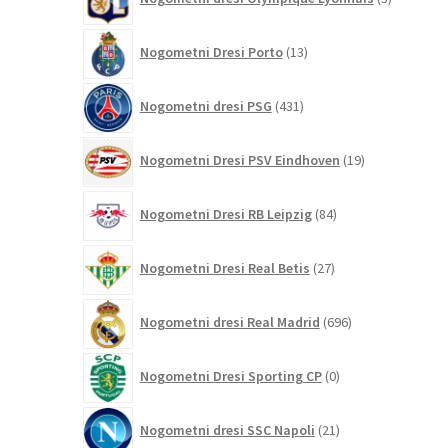
izdelki
13
Nogometni Dresi Porto
13
izdelkov
431
Nogometni dresi PSG
431
izdelkov
19
Nogometni Dresi PSV Eindhoven
19
izdelkov
84
Nogometni Dresi RB Leipzig
84
izdelkov
27
Nogometni Dresi Real Betis
27
izdelkov
696
Nogometni dresi Real Madrid
696
izdelkov
0
Nogometni Dresi Sporting CP
0
izdelkov
21
Nogometni dresi SSC Napoli
21
izdelkov