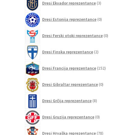
Dresi Ekvador reprezentance
3
izdelki
0
Dresi Estonija reprezentance
0
izdelkov
0
Dresi Ferski otoki reprezentance
0
izdelkov
2
Dresi Finska reprezentance
2
izdelka
152
Dresi Francija reprezentance
152
izdelkov
0
Dresi Gibraltar reprezentance
0
izdelkov
8
Dresi Grčija reprezentance
8
izdelkov
0
Dresi Gruzija reprezentance
0
izdelkov
78
Dresi Hrvaška reprezentance
78