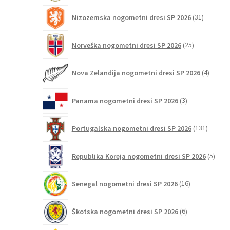
31
Nizozemska nogometni dresi SP 2026
31
izdelkov
25
Norveška nogometni dresi SP 2026
25
izdelkov
4
Nova Zelandija nogometni dresi SP 2026
4
izdelki
3
Panama nogometni dresi SP 2026
3
izdelki
131
Portugalska nogometni dresi SP 2026
131
izdelko
5
Republika Koreja nogometni dresi SP 2026
5
izdel
16
Senegal nogometni dresi SP 2026
16
izdelkov
6
Škotska nogometni dresi SP 2026
6
izdelkov