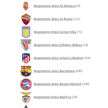
8
Nogometni dresi AS Monaco
8
izdelkov
121
Nogometni dresi As Roma
121
izdelkov
71
Nogometni Dresi Aston Villa
71
izdelkov
24
Nogometni dresi Athletic Bilbao
24
izdelkov
184
Nogometni dresi Atletico Madrid
184
izdelkov
695
Nogometni dresi Barcelona
695
izdelkov
306
Nogometni dresi Bayern Munich
306
izdelkov
26
Nogometni Dresi Benfica
26
izdelkov