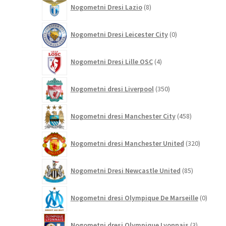
8
Nogometni Dresi Lazio
8
izdelkov
0
Nogometni Dresi Leicester City
0
izdelkov
4
Nogometni Dresi Lille OSC
4
izdelki
350
Nogometni dresi Liverpool
350
izdelkov
458
Nogometni dresi Manchester City
458
izdelkov
320
Nogometni dresi Manchester United
320
izdelkov
85
Nogometni Dresi Newcastle United
85
izdelkov
0
Nogometni dresi Olympique De Marseille
0
izdelk
3
Nogometni dresi Olympique Lyonnais
3