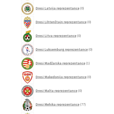
0
Dresi Latvija reprezentance
0
izdelkov
0
Dresi Lihtenštajn reprezentance
0
izdelkov
0
Dresi Litva reprezentance
0
izdelkov
0
Dresi Luksemburg reprezentance
0
izdelkov
1
Dresi Madžarska reprezentance
1
izdelek
0
Dresi Makedonija reprezentance
0
izdelkov
0
Dresi Malta reprezentance
0
izdelkov
77
Dresi Mehika reprezentance
77
izdelkov