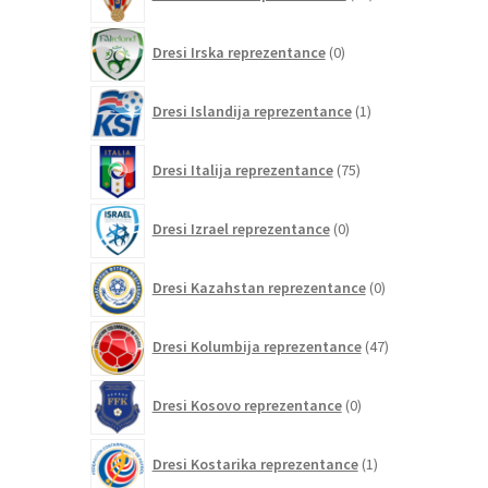
izdelkov
0
Dresi Irska reprezentance
0
izdelkov
1
Dresi Islandija reprezentance
1
izdelek
75
Dresi Italija reprezentance
75
izdelkov
0
Dresi Izrael reprezentance
0
izdelkov
0
Dresi Kazahstan reprezentance
0
izdelkov
47
Dresi Kolumbija reprezentance
47
izdelkov
0
Dresi Kosovo reprezentance
0
izdelkov
1
Dresi Kostarika reprezentance
1
izdelek