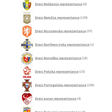
0
Dresi Moldavijo reprezentance
0
izdelkov
109
Dresi Nemčija reprezentance
109
izdelkov
97
Dresi Nizozemska reprezentance
97
izdelkov
1
Dresi Northern Irska reprezentance
1
izdelek
28
Dresi Norveška reprezentance
28
izdelkov
10
Dresi Poljska reprezentance
10
izdelkov
208
Dresi Portugalska reprezentance
208
izdelkov
4
Dresi puran reprezentance
4
izdelki
0