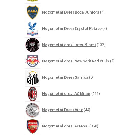
2
Nogometni Dresi Boca Juniors
2
izdelka
4
Nogometni Dresi Crystal Palace
4
izdelki
132
Nogometni dresi Inter Miami
132
izdelkov
4
Nogometni dresi New York Red Bulls
4
izdelki
9
Nogometni Dresi Santos
9
izdelkov
211
Nogometni dresi AC Milan
211
izdelkov
44
Nogometni Dresi Ajax
44
izdelkov
350
Nogometni dresi Arsenal
350
izdelkov