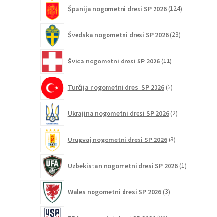
124
Španija nogometni dresi SP 2026
124
izdelkov
23
Švedska nogometni dresi SP 2026
23
izdelkov
11
Švica nogometni dresi SP 2026
11
izdelkov
2
Turčija nogometni dresi SP 2026
2
izdelka
2
Ukrajina nogometni dresi SP 2026
2
izdelka
3
Urugvaj nogometni dresi SP 2026
3
izdelki
1
Uzbekistan nogometni dresi SP 2026
1
izdelek
3
Wales nogometni dresi SP 2026
3
izdelki
38