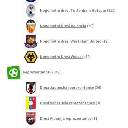
255
Nogometni dresi Tottenham Hotspur
255
izdelko
10
Nogometni Dresi Valencia
10
izdelkov
12
Nogometni dresi West Ham United
12
izdelkov
59
Nogometni Dresi Wolves
59
izdelkov
2042
Reprezentance
2042
izdelkov
26
Dresi Japonska reprezentance
26
izdelkov
3
Dresi Venezuela reprezentance
3
izdelki
11
Dresi Albanija reprezentance
11
izdelkov