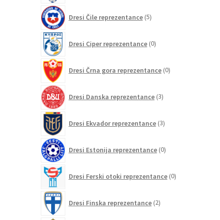
5
Dresi Čile reprezentance
5
izdelkov
0
Dresi Ciper reprezentance
0
izdelkov
0
Dresi Črna gora reprezentance
0
izdelkov
3
Dresi Danska reprezentance
3
izdelki
3
Dresi Ekvador reprezentance
3
izdelki
0
Dresi Estonija reprezentance
0
izdelkov
0
Dresi Ferski otoki reprezentance
0
izdelkov
2
Dresi Finska reprezentance
2
izdelka