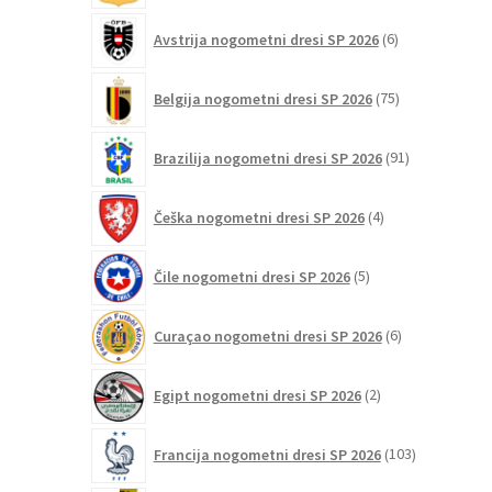
6
Avstrija nogometni dresi SP 2026
6
izdelkov
75
Belgija nogometni dresi SP 2026
75
izdelkov
91
Brazilija nogometni dresi SP 2026
91
izdelkov
4
Češka nogometni dresi SP 2026
4
izdelki
5
Čile nogometni dresi SP 2026
5
izdelkov
6
Curaçao nogometni dresi SP 2026
6
izdelkov
2
Egipt nogometni dresi SP 2026
2
izdelka
103
Francija nogometni dresi SP 2026
103
izdelki