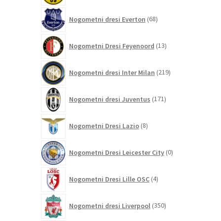
68
Nogometni dresi Everton
68
izdelkov
13
Nogometni Dresi Feyenoord
13
izdelkov
219
Nogometni dresi Inter Milan
219
izdelkov
171
Nogometni dresi Juventus
171
izdelkov
8
Nogometni Dresi Lazio
8
izdelkov
0
Nogometni Dresi Leicester City
0
izdelkov
4
Nogometni Dresi Lille OSC
4
izdelki
350
Nogometni dresi Liverpool
350
izdelkov