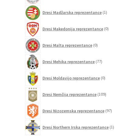
1
Dresi Madžarska reprezentance
1
izdelek
0
Dresi Makedonija reprezentance
0
izdelkov
0
Dresi Malta reprezentance
0
izdelkov
77
Dresi Mehika reprezentance
77
izdelkov
0
Dresi Moldavijo reprezentance
0
izdelkov
109
Dresi Nemčija reprezentance
109
izdelkov
97
Dresi Nizozemska reprezentance
97
izdelkov
1
Dresi Northern Irska reprezentance
1
izdelek