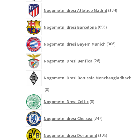
184
Nogometni dresi Atletico Madrid
184
izdelkov
695
Nogometni dresi Barcelona
695
izdelkov
306
Nogometni dresi Bayern Munich
306
izdelkov
26
Nogometni Dresi Benfica
26
izdelkov
Nogometni Dresi Borussia Monchengladbach
8
8
izdelkov
8
Nogometni Dresi Celtic
8
izdelkov
347
Nogometni dresi Chelsea
347
izdelkov
196
Nogometni dresi Dortmund
196
izdelkov