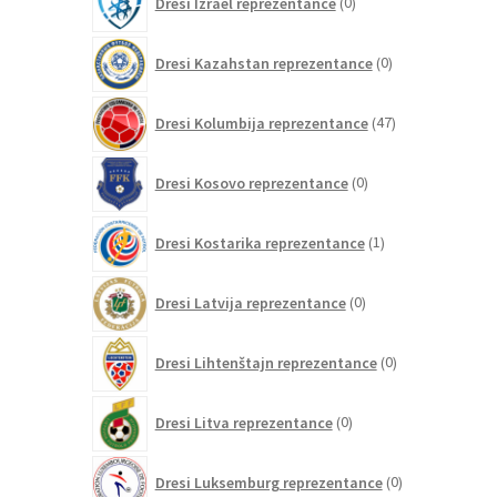
Dresi Izrael reprezentance
0
izdelkov
0
Dresi Kazahstan reprezentance
0
izdelkov
47
Dresi Kolumbija reprezentance
47
izdelkov
0
Dresi Kosovo reprezentance
0
izdelkov
1
Dresi Kostarika reprezentance
1
izdelek
0
Dresi Latvija reprezentance
0
izdelkov
0
Dresi Lihtenštajn reprezentance
0
izdelkov
0
Dresi Litva reprezentance
0
izdelkov
0
Dresi Luksemburg reprezentance
0
izdelkov