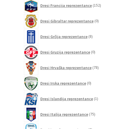
152
Dresi Francija reprezentance
152
izdelkov
0
Dresi Gibraltar reprezentance
0
izdelkov
8
Dresi Grčija reprezentance
8
izdelkov
0
Dresi Gruzija reprezentance
0
izdelkov
78
Dresi Hrvaška reprezentance
78
izdelkov
0
Dresi Irska reprezentance
0
izdelkov
1
Dresi Islandija reprezentance
1
izdelek
75
Dresi Italija reprezentance
75
izdelkov
0