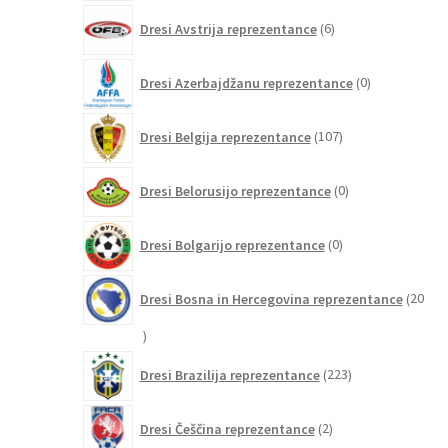
6
Dresi Avstrija reprezentance
6
izdelkov
0
Dresi Azerbajdžanu reprezentance
0
izdelkov
107
Dresi Belgija reprezentance
107
izdelkov
0
Dresi Belorusijo reprezentance
0
izdelkov
0
Dresi Bolgarijo reprezentance
0
izdelkov
Dresi Bosna in Hercegovina reprezentance
20
20
izdelkov
223
Dresi Brazilija reprezentance
223
izdelkov
2
Dresi Češčina reprezentance
2
izdelka