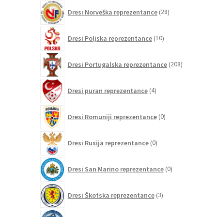
28
Dresi Norveška reprezentance
28
izdelkov
10
Dresi Poljska reprezentance
10
izdelkov
208
Dresi Portugalska reprezentance
208
izdelkov
4
Dresi puran reprezentance
4
izdelki
0
Dresi Romuniji reprezentance
0
izdelkov
0
Dresi Rusija reprezentance
0
izdelkov
0
Dresi San Marino reprezentance
0
izdelkov
3
Dresi Škotska reprezentance
3
izdelki
0