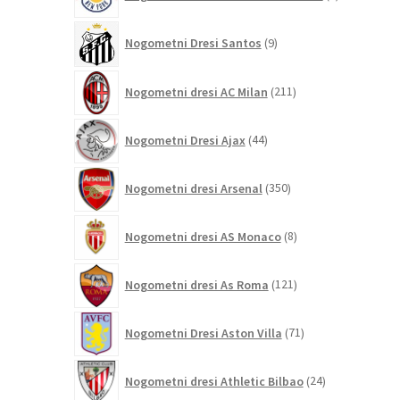
izdelki
9
Nogometni Dresi Santos
9
izdelkov
211
Nogometni dresi AC Milan
211
izdelkov
44
Nogometni Dresi Ajax
44
izdelkov
350
Nogometni dresi Arsenal
350
izdelkov
8
Nogometni dresi AS Monaco
8
izdelkov
121
Nogometni dresi As Roma
121
izdelkov
71
Nogometni Dresi Aston Villa
71
izdelkov
24
Nogometni dresi Athletic Bilbao
24
izdelkov