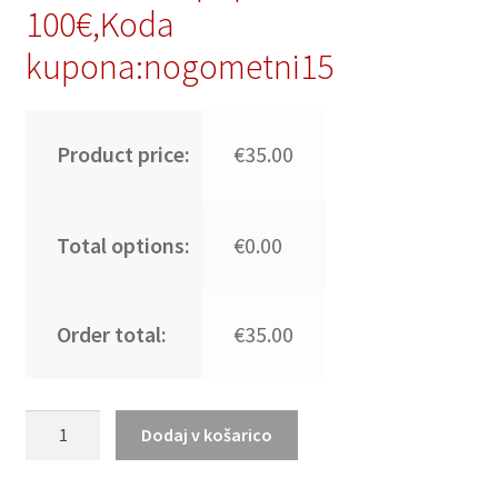
100€,Koda
kupona:nogometni15
Product price:
€35.00
Total options:
€0.00
Order total:
€35.00
Portugalska
Dodaj v košarico
dres
nogometne