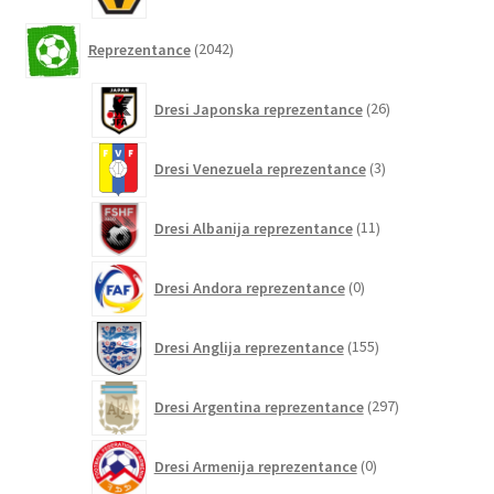
2042
Reprezentance
2042
izdelkov
26
Dresi Japonska reprezentance
26
izdelkov
3
Dresi Venezuela reprezentance
3
izdelki
11
Dresi Albanija reprezentance
11
izdelkov
0
Dresi Andora reprezentance
0
izdelkov
155
Dresi Anglija reprezentance
155
izdelkov
297
Dresi Argentina reprezentance
297
izdelkov
0
Dresi Armenija reprezentance
0
izdelkov