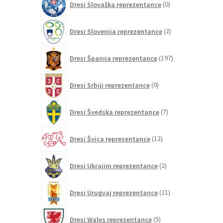
Dresi Slovaška reprezentance
0
izdelkov
2
Dresi Slovenija reprezentance
2
izdelka
197
Dresi Španija reprezentance
197
izdelkov
0
Dresi Srbiji reprezentance
0
izdelkov
7
Dresi Švedska reprezentance
7
izdelkov
12
Dresi Švica reprezentance
12
izdelkov
2
Dresi Ukrajini reprezentance
2
izdelka
21
Dresi Urugvaj reprezentance
21
izdelkov
5
Dresi Wales reprezentance
5