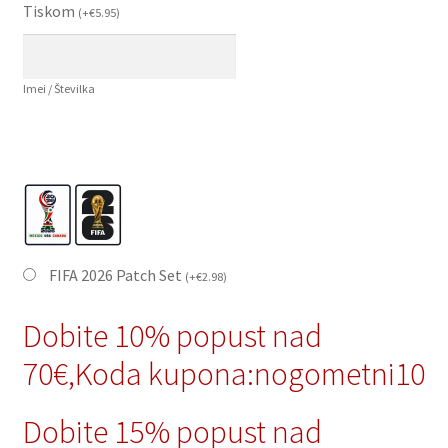
Tiskom
(
+
€
5.95
)
Imei / Številka
FIFA 2026 Patch Set
(
+
€
2.98
)
Dobite 10% popust nad
70€,Koda kupona:nogometni10
Dobite 15% popust nad