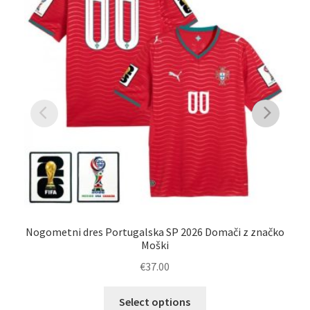
Nogometni dres Portugalska SP 2026 Domači z značko
Moški
€
37.00
Ta
Select options