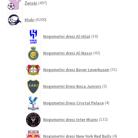
Ženski
497
izdelkov
6200
Klubi
6200
izdelkov
16
Nogometni dresi Al-Hilal
16
izdelkov
42
Nogometni dresi Al-Nassr
42
izdelkov
31
Nogometni dresi Bayer Leverkusen
31
izdelkov
2
Nogometni Dresi Boca Juniors
2
izdelka
4
Nogometni Dresi Crystal Palace
4
izdelki
132
Nogometni dresi Inter Miami
132
izdelkov
4
Nogometni dresi New York Red Bulls
4