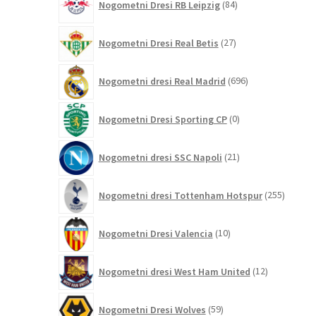
Nogometni Dresi RB Leipzig
84
izdelkov
27
Nogometni Dresi Real Betis
27
izdelkov
696
Nogometni dresi Real Madrid
696
izdelkov
0
Nogometni Dresi Sporting CP
0
izdelkov
21
Nogometni dresi SSC Napoli
21
izdelkov
255
Nogometni dresi Tottenham Hotspur
255
izdelko
10
Nogometni Dresi Valencia
10
izdelkov
12
Nogometni dresi West Ham United
12
izdelkov
59
Nogometni Dresi Wolves
59
izdelkov