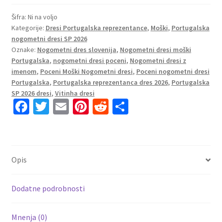
reprezentacije
SP
Šifra:
Ni na voljo
Kategorije:
Dresi Portugalska reprezentance
,
Moški
,
Portugalska
2026
nogometni dresi SP 2026
Vitinha
Oznake:
Nogometni dres slovenija
,
Nogometni dresi moški
#23
Portugalska
,
nogometni dresi poceni
,
Nogometni dresi z
Domači
imenom
,
Poceni Moški Nogometni dresi
,
Poceni nogometni dresi
količina
Portugalska
,
Portugalska reprezentanca dres 2026
,
Portugalska
SP 2026 dresi
,
Vitinha dresi
Fa
T
E
Pi
R
S
ce
wi
m
nt
e
h
b
tt
ai
er
d
ar
o
er
l
es
di
e
Opis
o
t
t
k
Dodatne podrobnosti
Mnenja (0)