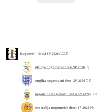
izdelek
ima
več
različic.
Možnosti
lahko
izberete
na
1223
strani
Nogometni dresi SP 2026
1223
izdelkov
izdelka
6
Alžirija nogometni dresi SP 2026
6
izdelkov
51
Anglija nogometni dresi SP 2026
51
izdelkov
120
Argentina nogometni dresi SP 2026
120
izdelkov
4
Avstralija nogometni dresi SP 2026
4
izdelki