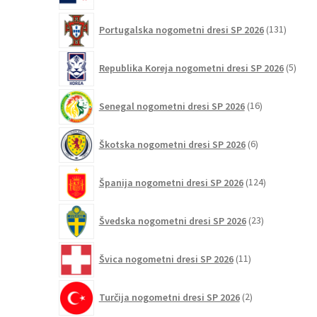
131
Portugalska nogometni dresi SP 2026
131
izdelko
5
Republika Koreja nogometni dresi SP 2026
5
izdel
16
Senegal nogometni dresi SP 2026
16
izdelkov
6
Škotska nogometni dresi SP 2026
6
izdelkov
124
Španija nogometni dresi SP 2026
124
izdelkov
23
Švedska nogometni dresi SP 2026
23
izdelkov
11
Švica nogometni dresi SP 2026
11
izdelkov
2
Turčija nogometni dresi SP 2026
2
izdelka