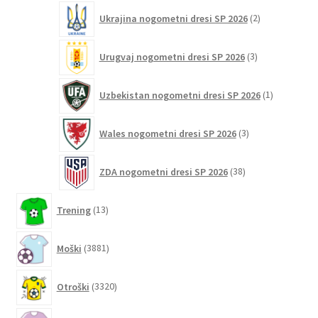
2
Ukrajina nogometni dresi SP 2026
2
izdelka
3
Urugvaj nogometni dresi SP 2026
3
izdelki
1
Uzbekistan nogometni dresi SP 2026
1
izdelek
3
Wales nogometni dresi SP 2026
3
izdelki
38
ZDA nogometni dresi SP 2026
38
izdelkov
13
Trening
13
izdelkov
3881
Moški
3881
izdelkov
3320
Otroški
3320
izdelkov
497