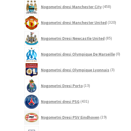
458
Nogometni dresi Manchester City
458
izdelkov
320
Nogometni dresi Manchester United
320
izdelkov
85
Nogometni Dresi Newcastle United
85
izdelkov
0
Nogometni dresi Olympique De Marseille
0
izdelk
3
Nogometni dresi Olympique Lyonnais
3
izdelki
13
Nogometni Dresi Porto
13
izdelkov
431
Nogometni dresi PSG
431
izdelkov
19
Nogometni Dresi PSV Eindhoven
19
izdelkov
84