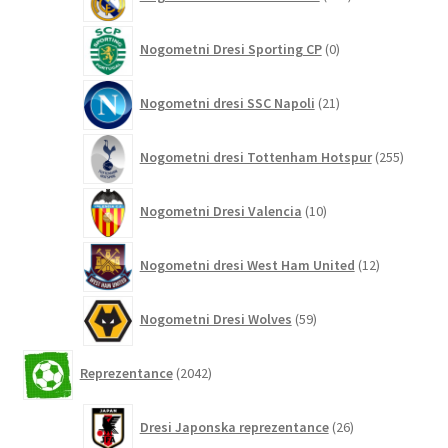
izdelkov
0
Nogometni Dresi Sporting CP
0
izdelkov
21
Nogometni dresi SSC Napoli
21
izdelkov
255
Nogometni dresi Tottenham Hotspur
255
izdelko
10
Nogometni Dresi Valencia
10
izdelkov
12
Nogometni dresi West Ham United
12
izdelkov
59
Nogometni Dresi Wolves
59
izdelkov
2042
Reprezentance
2042
izdelkov
26
Dresi Japonska reprezentance
26
izdelkov