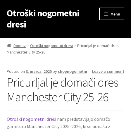
Otroški nogometni
Skip
Skip
Menu
to
to
dresi
navigation
content
Domov
Domov
Otroški nogometni dresi
Pricurljal je domači dres
Manchester City 25-26
Blog
Kontaktiraj nas
Posted on
3. marca, 2025
by
shopnogometni
—
Leave a comment
Pricurljal je domači dres
Košarica
Manchester City 25-26
Moj račun
Trgovina
Otroški nogometni dresi
nam predstavljajo domačo
garnituro Manchester City 2025-2026, ki se ponaša z
Zaključek nakupa