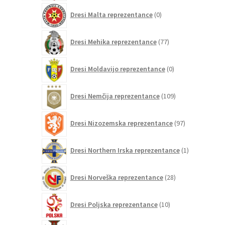
0
Dresi Malta reprezentance
0
izdelkov
77
Dresi Mehika reprezentance
77
izdelkov
0
Dresi Moldavijo reprezentance
0
izdelkov
109
Dresi Nemčija reprezentance
109
izdelkov
97
Dresi Nizozemska reprezentance
97
izdelkov
1
Dresi Northern Irska reprezentance
1
izdelek
28
Dresi Norveška reprezentance
28
izdelkov
10
Dresi Poljska reprezentance
10
izdelkov
208