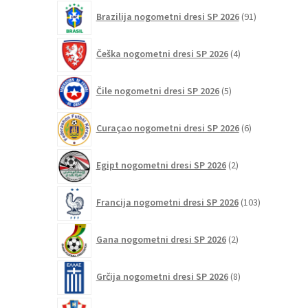
91
Brazilija nogometni dresi SP 2026
91
izdelkov
4
Češka nogometni dresi SP 2026
4
izdelki
5
Čile nogometni dresi SP 2026
5
izdelkov
6
Curaçao nogometni dresi SP 2026
6
izdelkov
2
Egipt nogometni dresi SP 2026
2
izdelka
103
Francija nogometni dresi SP 2026
103
izdelki
2
Gana nogometni dresi SP 2026
2
izdelka
8
Grčija nogometni dresi SP 2026
8
izdelkov
47