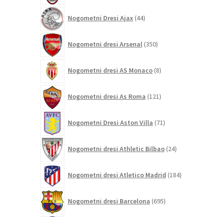
44
Nogometni Dresi Ajax
44
izdelkov
350
Nogometni dresi Arsenal
350
izdelkov
8
Nogometni dresi AS Monaco
8
izdelkov
121
Nogometni dresi As Roma
121
izdelkov
71
Nogometni Dresi Aston Villa
71
izdelkov
24
Nogometni dresi Athletic Bilbao
24
izdelkov
184
Nogometni dresi Atletico Madrid
184
izdelkov
695
Nogometni dresi Barcelona
695
izdelkov