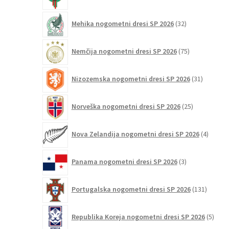
izdelkov
32
Mehika nogometni dresi SP 2026
32
izdelkov
75
Nemčija nogometni dresi SP 2026
75
izdelkov
31
Nizozemska nogometni dresi SP 2026
31
izdelkov
25
Norveška nogometni dresi SP 2026
25
izdelkov
4
Nova Zelandija nogometni dresi SP 2026
4
izdelki
3
Panama nogometni dresi SP 2026
3
izdelki
131
Portugalska nogometni dresi SP 2026
131
izdelko
5
Republika Koreja nogometni dresi SP 2026
5
izdel