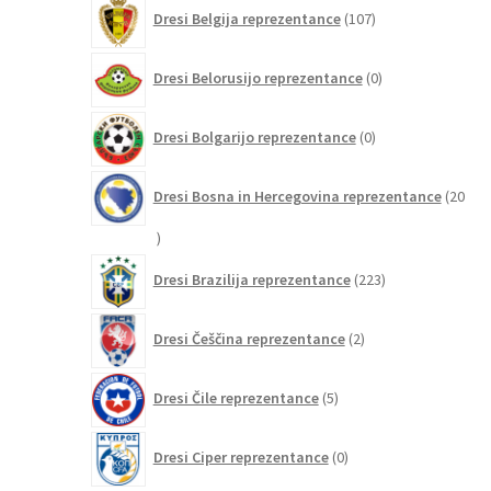
107
Dresi Belgija reprezentance
107
izdelkov
0
Dresi Belorusijo reprezentance
0
izdelkov
0
Dresi Bolgarijo reprezentance
0
izdelkov
Dresi Bosna in Hercegovina reprezentance
20
20
izdelkov
223
Dresi Brazilija reprezentance
223
izdelkov
2
Dresi Češčina reprezentance
2
izdelka
5
Dresi Čile reprezentance
5
izdelkov
0
Dresi Ciper reprezentance
0
izdelkov