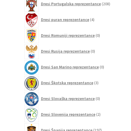
Dresi Portugalska reprezentance
208
izdelkov
4
Dresi puran reprezentance
4
izdelki
0
Dresi Romuniji reprezentance
0
izdelkov
0
Dresi Rusija reprezentance
0
izdelkov
0
Dresi San Marino reprezentance
0
izdelkov
3
Dresi Škotska reprezentance
3
izdelki
0
Dresi Slovaška reprezentance
0
izdelkov
2
Dresi Slovenija reprezentance
2
izdelka
197
Dresi Španija reprezentance
197