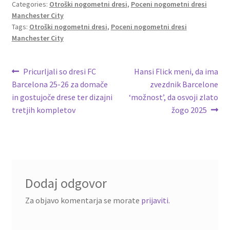
o
er
l
es
di
e
Categories:
Otroški nogometni dresi
,
Poceni nogometni dresi
Manchester City
o
t
t
Tags:
Otroški nogometni dresi
,
Poceni nogometni dresi
k
Manchester City
Navigacija
Previous
Next
Pricurljali so dresi FC
Hansi Flick meni, da ima
post:
post:
Barcelona 25-26 za domače
zvezdnik Barcelone
prispevka
in gostujoče drese ter dizajni
‘možnost’, da osvoji zlato
tretjih kompletov
žogo 2025
Dodaj odgovor
Za objavo komentarja se morate
prijaviti
.