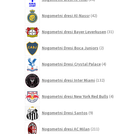
izdelkov
42
Nogometni dresi Al-Nassr
42
izdelkov
31
Nogometni dresi Bayer Leverkusen
31
izdelkov
2
Nogometni Dresi Boca Juniors
2
izdelka
4
Nogometni Dresi Crystal Palace
4
izdelki
132
Nogometni dresi Inter Miami
132
izdelkov
4
Nogometni dresi New York Red Bulls
4
izdelki
9
Nogometni Dresi Santos
9
izdelkov
211
Nogometni dresi AC Milan
211
izdelkov