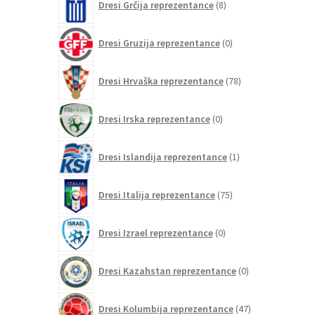
Dresi Grčija reprezentance
8
izdelkov
0
Dresi Gruzija reprezentance
0
izdelkov
78
Dresi Hrvaška reprezentance
78
izdelkov
0
Dresi Irska reprezentance
0
izdelkov
1
Dresi Islandija reprezentance
1
izdelek
75
Dresi Italija reprezentance
75
izdelkov
0
Dresi Izrael reprezentance
0
izdelkov
0
Dresi Kazahstan reprezentance
0
izdelkov
47
Dresi Kolumbija reprezentance
47
izdelkov