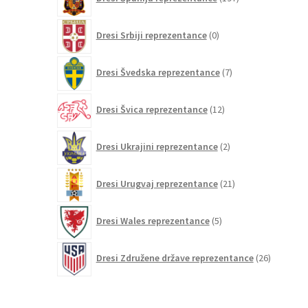
izdelkov
0
Dresi Srbiji reprezentance
0
izdelkov
7
Dresi Švedska reprezentance
7
izdelkov
12
Dresi Švica reprezentance
12
izdelkov
2
Dresi Ukrajini reprezentance
2
izdelka
21
Dresi Urugvaj reprezentance
21
izdelkov
5
Dresi Wales reprezentance
5
izdelkov
26
Dresi Združene države reprezentance
26
izdelkov