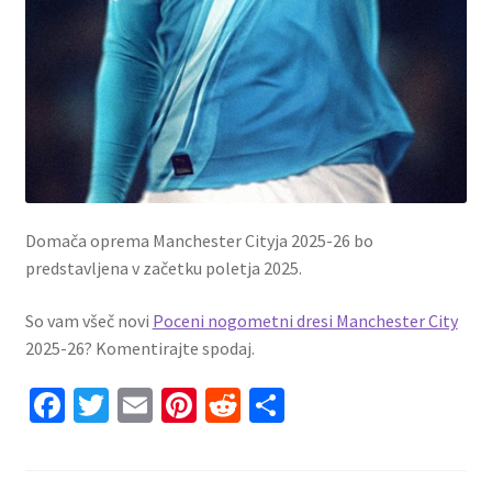
Domača oprema Manchester Cityja 2025-26 bo
predstavljena v začetku poletja 2025.
So vam všeč novi
Poceni nogometni dresi Manchester City
2025-26? Komentirajte spodaj.
Fa
T
E
Pi
R
S
ce
wi
m
nt
e
h
b
tt
ai
er
d
ar