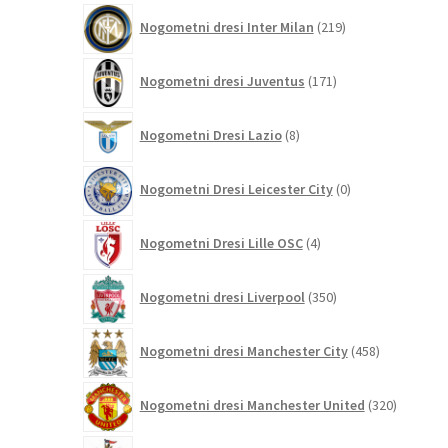
219
Nogometni dresi Inter Milan
219
izdelkov
171
Nogometni dresi Juventus
171
izdelkov
8
Nogometni Dresi Lazio
8
izdelkov
0
Nogometni Dresi Leicester City
0
izdelkov
4
Nogometni Dresi Lille OSC
4
izdelki
350
Nogometni dresi Liverpool
350
izdelkov
458
Nogometni dresi Manchester City
458
izdelkov
320
Nogometni dresi Manchester United
320
izdelkov
85