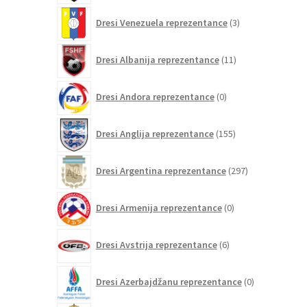
3
Dresi Venezuela reprezentance
3
izdelki
11
Dresi Albanija reprezentance
11
izdelkov
0
Dresi Andora reprezentance
0
izdelkov
155
Dresi Anglija reprezentance
155
izdelkov
297
Dresi Argentina reprezentance
297
izdelkov
0
Dresi Armenija reprezentance
0
izdelkov
6
Dresi Avstrija reprezentance
6
izdelkov
0
Dresi Azerbajdžanu reprezentance
0
izdelkov