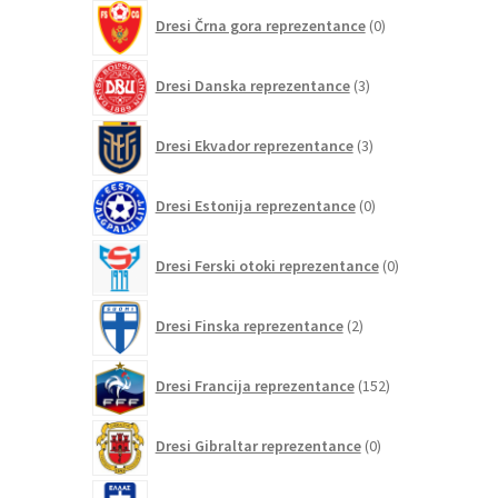
0
Dresi Črna gora reprezentance
0
izdelkov
3
Dresi Danska reprezentance
3
izdelki
3
Dresi Ekvador reprezentance
3
izdelki
0
Dresi Estonija reprezentance
0
izdelkov
0
Dresi Ferski otoki reprezentance
0
izdelkov
2
Dresi Finska reprezentance
2
izdelka
152
Dresi Francija reprezentance
152
izdelkov
0
Dresi Gibraltar reprezentance
0
izdelkov
8