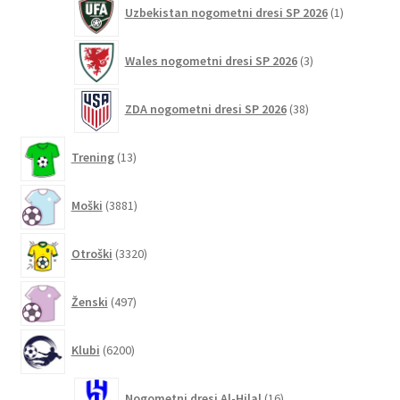
1
Uzbekistan nogometni dresi SP 2026
1
izdelek
3
Wales nogometni dresi SP 2026
3
izdelki
38
ZDA nogometni dresi SP 2026
38
izdelkov
13
Trening
13
izdelkov
3881
Moški
3881
izdelkov
3320
Otroški
3320
izdelkov
497
Ženski
497
izdelkov
6200
Klubi
6200
izdelkov
16
Nogometni dresi Al-Hilal
16