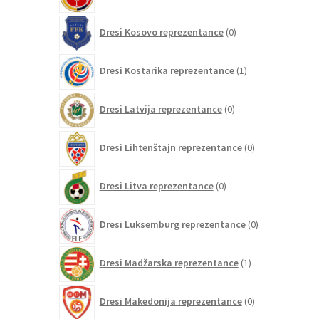
0
Dresi Kosovo reprezentance
0
izdelkov
1
Dresi Kostarika reprezentance
1
izdelek
0
Dresi Latvija reprezentance
0
izdelkov
0
Dresi Lihtenštajn reprezentance
0
izdelkov
0
Dresi Litva reprezentance
0
izdelkov
0
Dresi Luksemburg reprezentance
0
izdelkov
1
Dresi Madžarska reprezentance
1
izdelek
0
Dresi Makedonija reprezentance
0
izdelkov