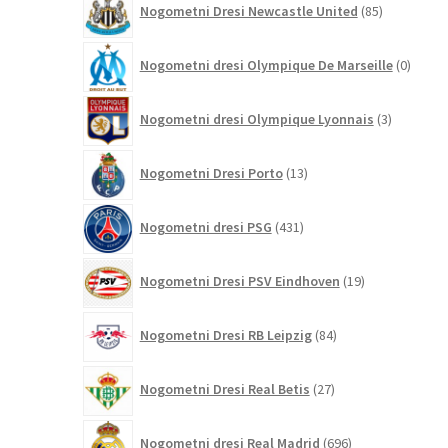
Nogometni Dresi Newcastle United
85
izdelkov
0
Nogometni dresi Olympique De Marseille
0
izdelk
3
Nogometni dresi Olympique Lyonnais
3
izdelki
13
Nogometni Dresi Porto
13
izdelkov
431
Nogometni dresi PSG
431
izdelkov
19
Nogometni Dresi PSV Eindhoven
19
izdelkov
84
Nogometni Dresi RB Leipzig
84
izdelkov
27
Nogometni Dresi Real Betis
27
izdelkov
696
Nogometni dresi Real Madrid
696