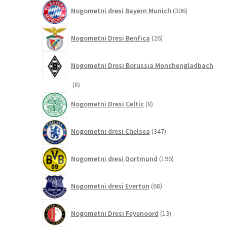
306
Nogometni dresi Bayern Munich
306
izdelkov
26
Nogometni Dresi Benfica
26
izdelkov
Nogometni Dresi Borussia Monchengladbach
8
8
izdelkov
8
Nogometni Dresi Celtic
8
izdelkov
347
Nogometni dresi Chelsea
347
izdelkov
196
Nogometni dresi Dortmund
196
izdelkov
68
Nogometni dresi Everton
68
izdelkov
13
Nogometni Dresi Feyenoord
13
izdelkov