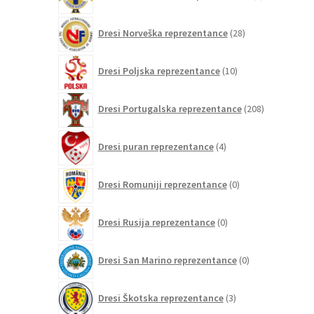
izdelek
28
Dresi Norveška reprezentance
28
izdelkov
10
Dresi Poljska reprezentance
10
izdelkov
208
Dresi Portugalska reprezentance
208
izdelkov
4
Dresi puran reprezentance
4
izdelki
0
Dresi Romuniji reprezentance
0
izdelkov
0
Dresi Rusija reprezentance
0
izdelkov
0
Dresi San Marino reprezentance
0
izdelkov
3
Dresi Škotska reprezentance
3
izdelki