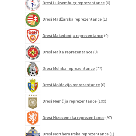
Dresi Luksemburg reprezentance
0
izdelkov
1
Dresi Madžarska reprezentance
1
izdelek
0
Dresi Makedonija reprezentance
0
izdelkov
0
Dresi Malta reprezentance
0
izdelkov
77
Dresi Mehika reprezentance
77
izdelkov
0
Dresi Moldavijo reprezentance
0
izdelkov
109
Dresi Nemčija reprezentance
109
izdelkov
97
Dresi Nizozemska reprezentance
97
izdelkov
1
Dresi Northern Irska reprezentance
1