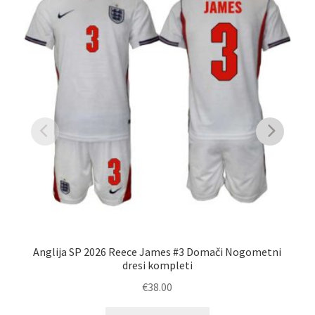
Anglija SP 2026 Reece James #3 Domači Nogometni
dresi kompleti
€
38.00
Ta