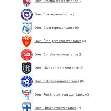
Dresi Češčina reprezentance
2
izdelka
5
Dresi Čile reprezentance
5
izdelkov
0
Dresi Ciper reprezentance
0
izdelkov
0
Dresi Črna gora reprezentance
0
izdelkov
3
Dresi Danska reprezentance
3
izdelki
3
Dresi Ekvador reprezentance
3
izdelki
0
Dresi Estonija reprezentance
0
izdelkov
0
Dresi Ferski otoki reprezentance
0
izdelkov
2
Dresi Finska reprezentance
2
izdelka