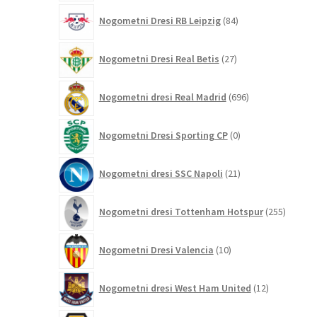
84
Nogometni Dresi RB Leipzig
84
izdelkov
27
Nogometni Dresi Real Betis
27
izdelkov
696
Nogometni dresi Real Madrid
696
izdelkov
0
Nogometni Dresi Sporting CP
0
izdelkov
21
Nogometni dresi SSC Napoli
21
izdelkov
255
Nogometni dresi Tottenham Hotspur
255
izdelko
10
Nogometni Dresi Valencia
10
izdelkov
12
Nogometni dresi West Ham United
12
izdelkov
59