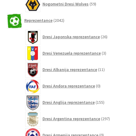
Nogometni Dresi Wolves
59
izdelkov
2042
Reprezentance
2042
izdelkov
26
Dresi Japonska reprezentance
26
izdelkov
3
Dresi Venezuela reprezentance
3
izdelki
11
Dresi Albanija reprezentance
11
izdelkov
0
Dresi Andora reprezentance
0
izdelkov
155
Dresi Anglija reprezentance
155
izdelkov
297
Dresi Argentina reprezentance
297
izdelkov
0
Dresi Armenija reprezentance
0