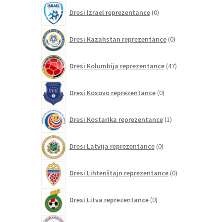
0
Dresi Izrael reprezentance
0
izdelkov
0
Dresi Kazahstan reprezentance
0
izdelkov
47
Dresi Kolumbija reprezentance
47
izdelkov
0
Dresi Kosovo reprezentance
0
izdelkov
1
Dresi Kostarika reprezentance
1
izdelek
0
Dresi Latvija reprezentance
0
izdelkov
0
Dresi Lihtenštajn reprezentance
0
izdelkov
0
Dresi Litva reprezentance
0
izdelkov
0