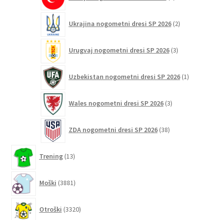
izdelka
2
Ukrajina nogometni dresi SP 2026
2
izdelka
3
Urugvaj nogometni dresi SP 2026
3
izdelki
1
Uzbekistan nogometni dresi SP 2026
1
izdelek
3
Wales nogometni dresi SP 2026
3
izdelki
38
ZDA nogometni dresi SP 2026
38
izdelkov
13
Trening
13
izdelkov
3881
Moški
3881
izdelkov
3320
Otroški
3320
izdelkov