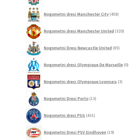
458
Nogometni dresi Manchester City
458
izdelkov
320
Nogometni dresi Manchester United
320
izdelkov
85
Nogometni Dresi Newcastle United
85
izdelkov
0
Nogometni dresi Olympique De Marseille
0
izdelk
3
Nogometni dresi Olympique Lyonnais
3
izdelki
13
Nogometni Dresi Porto
13
izdelkov
431
Nogometni dresi PSG
431
izdelkov
19
Nogometni Dresi PSV Eindhoven
19
izdelkov