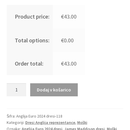
Product price:
€43.00
Total options:
€0.00
Order total:
€43.00
Prodaja
Dodaj v košarico
Moški
Nogometni
dresi
za
Šifra:
Anglija Euro 2024 dresi-118
Kategoriji:
Dresi Anglija reprezentance
,
Moški
nogomet
Oznake:
Anglija Euro 2024 dresi
,
James Maddison dresi
,
Moški