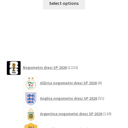
Select options
izdelek
ima
več
različic.
Možnosti
lahko
izberete
na
1223
strani
Nogometni dresi SP 2026
1223
izdelkov
izdelka
6
Alžirija nogometni dresi SP 2026
6
izdelkov
51
Anglija nogometni dresi SP 2026
51
izdelkov
120
Argentina nogometni dresi SP 2026
120
izdelkov
4