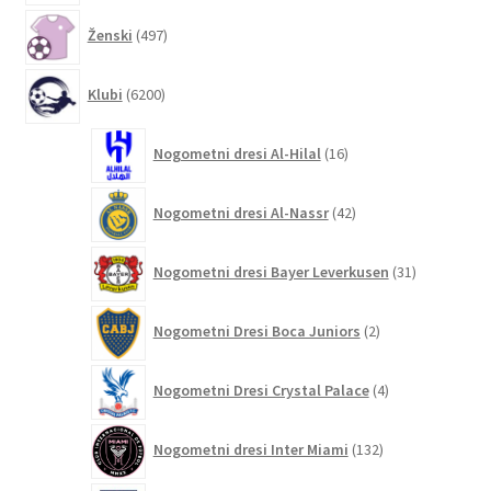
497
Ženski
497
izdelkov
6200
Klubi
6200
izdelkov
16
Nogometni dresi Al-Hilal
16
izdelkov
42
Nogometni dresi Al-Nassr
42
izdelkov
31
Nogometni dresi Bayer Leverkusen
31
izdelkov
2
Nogometni Dresi Boca Juniors
2
izdelka
4
Nogometni Dresi Crystal Palace
4
izdelki
132
Nogometni dresi Inter Miami
132
izdelkov