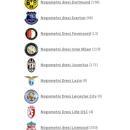
Nogometni dresi Dortmund
196
izdelkov
68
Nogometni dresi Everton
68
izdelkov
13
Nogometni Dresi Feyenoord
13
izdelkov
219
Nogometni dresi Inter Milan
219
izdelkov
171
Nogometni dresi Juventus
171
izdelkov
8
Nogometni Dresi Lazio
8
izdelkov
0
Nogometni Dresi Leicester City
0
izdelkov
4
Nogometni Dresi Lille OSC
4
izdelki
350
Nogometni dresi Liverpool
350
izdelkov