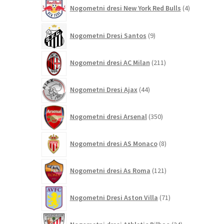
4
Nogometni dresi New York Red Bulls
4
izdelki
9
Nogometni Dresi Santos
9
izdelkov
211
Nogometni dresi AC Milan
211
izdelkov
44
Nogometni Dresi Ajax
44
izdelkov
350
Nogometni dresi Arsenal
350
izdelkov
8
Nogometni dresi AS Monaco
8
izdelkov
121
Nogometni dresi As Roma
121
izdelkov
71
Nogometni Dresi Aston Villa
71
izdelkov
24