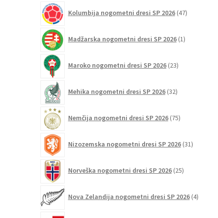
47
Kolumbija nogometni dresi SP 2026
47
izdelkov
1
Madžarska nogometni dresi SP 2026
1
izdelek
23
Maroko nogometni dresi SP 2026
23
izdelkov
32
Mehika nogometni dresi SP 2026
32
izdelkov
75
Nemčija nogometni dresi SP 2026
75
izdelkov
31
Nizozemska nogometni dresi SP 2026
31
izdelkov
25
Norveška nogometni dresi SP 2026
25
izdelkov
4
Nova Zelandija nogometni dresi SP 2026
4
izdelki
3