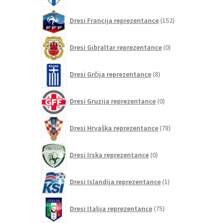
152
Dresi Francija reprezentance
152
izdelkov
0
Dresi Gibraltar reprezentance
0
izdelkov
8
Dresi Grčija reprezentance
8
izdelkov
0
Dresi Gruzija reprezentance
0
izdelkov
78
Dresi Hrvaška reprezentance
78
izdelkov
0
Dresi Irska reprezentance
0
izdelkov
1
Dresi Islandija reprezentance
1
izdelek
75
Dresi Italija reprezentance
75
izdelkov