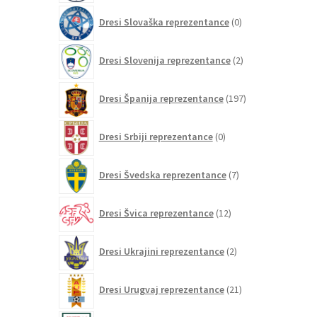
0
Dresi Slovaška reprezentance
0
izdelkov
2
Dresi Slovenija reprezentance
2
izdelka
197
Dresi Španija reprezentance
197
izdelkov
0
Dresi Srbiji reprezentance
0
izdelkov
7
Dresi Švedska reprezentance
7
izdelkov
12
Dresi Švica reprezentance
12
izdelkov
2
Dresi Ukrajini reprezentance
2
izdelka
21
Dresi Urugvaj reprezentance
21
izdelkov