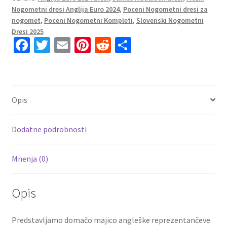
reprezentance
Nogometni dresi Anglija Euro 2024
,
Poceni Nogometni dresi za
Anglija
nogomet
,
Poceni Nogometni Kompleti
,
Slovenski Nogometni
Domači
Dresi 2025
Euro
Fa
T
E
Pi
R
S
2024
ce
wi
m
nt
e
h
James
b
tt
ai
er
d
ar
Maddison
o
er
l
es
di
e
20
Opis
količina
o
t
t
k
Dodatne podrobnosti
Mnenja (0)
Opis
Predstavljamo domačo majico angleške reprezentančeve