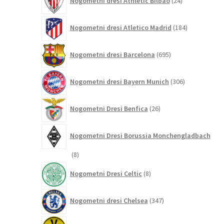
Nogometni dresi Athletic Bilbao
24
izdelkov
184
Nogometni dresi Atletico Madrid
184
izdelkov
695
Nogometni dresi Barcelona
695
izdelkov
306
Nogometni dresi Bayern Munich
306
izdelkov
26
Nogometni Dresi Benfica
26
izdelkov
Nogometni Dresi Borussia Monchengladbach
8
8
izdelkov
8
Nogometni Dresi Celtic
8
izdelkov
347
Nogometni dresi Chelsea
347
izdelkov
196