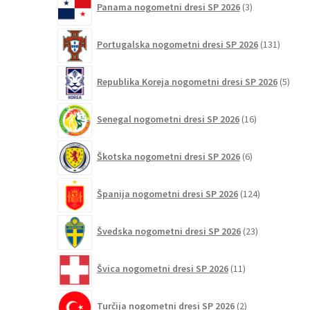
Panama nogometni dresi SP 2026
3
izdelki
131
Portugalska nogometni dresi SP 2026
131
izdelko
5
Republika Koreja nogometni dresi SP 2026
5
izdel
16
Senegal nogometni dresi SP 2026
16
izdelkov
6
Škotska nogometni dresi SP 2026
6
izdelkov
124
Španija nogometni dresi SP 2026
124
izdelkov
23
Švedska nogometni dresi SP 2026
23
izdelkov
11
Švica nogometni dresi SP 2026
11
izdelkov
2
Turčija nogometni dresi SP 2026
2