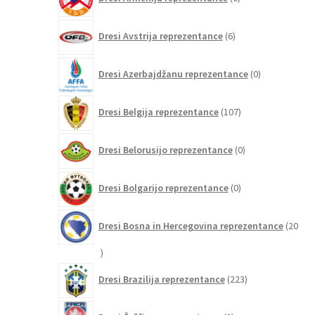
izdelkov
6
Dresi Avstrija reprezentance
6
izdelkov
0
Dresi Azerbajdžanu reprezentance
0
izdelkov
107
Dresi Belgija reprezentance
107
izdelkov
0
Dresi Belorusijo reprezentance
0
izdelkov
0
Dresi Bolgarijo reprezentance
0
izdelkov
Dresi Bosna in Hercegovina reprezentance
20
20
izdelkov
223
Dresi Brazilija reprezentance
223
izdelkov
2