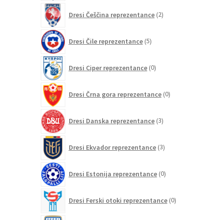
2
Dresi Češčina reprezentance
2
izdelka
5
Dresi Čile reprezentance
5
izdelkov
0
Dresi Ciper reprezentance
0
izdelkov
0
Dresi Črna gora reprezentance
0
izdelkov
3
Dresi Danska reprezentance
3
izdelki
3
Dresi Ekvador reprezentance
3
izdelki
0
Dresi Estonija reprezentance
0
izdelkov
0
Dresi Ferski otoki reprezentance
0
izdelkov