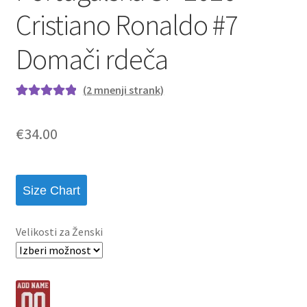
Cristiano Ronaldo #7
Domači rdeča
(
2
mnenji strank)
Ocenjeno z
2
5.00
od 5 na
€
34.00
podlagi ocene
strank
Size Chart
Velikosti za Ženski