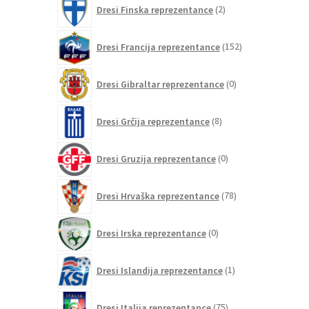
2
Dresi Finska reprezentance
2
izdelka
152
Dresi Francija reprezentance
152
izdelkov
0
Dresi Gibraltar reprezentance
0
izdelkov
8
Dresi Grčija reprezentance
8
izdelkov
0
Dresi Gruzija reprezentance
0
izdelkov
78
Dresi Hrvaška reprezentance
78
izdelkov
0
Dresi Irska reprezentance
0
izdelkov
1
Dresi Islandija reprezentance
1
izdelek
75
Dresi Italija reprezentance
75