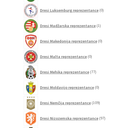
0
Dresi Luksemburg reprezentance
0
izdelkov
1
Dresi Madžarska reprezentance
1
izdelek
0
Dresi Makedonija reprezentance
0
izdelkov
0
Dresi Malta reprezentance
0
izdelkov
77
Dresi Mehika reprezentance
77
izdelkov
0
Dresi Moldavijo reprezentance
0
izdelkov
109
Dresi Nemčija reprezentance
109
izdelkov
97
Dresi Nizozemska reprezentance
97
izdelkov