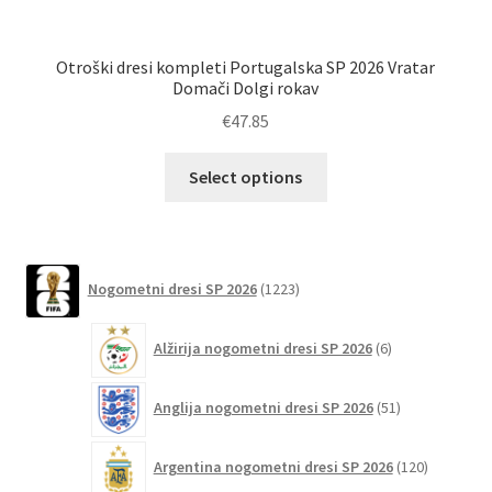
Otroški dresi kompleti Portugalska SP 2026 Vratar
Po
Domači Dolgi rokav
€
47.85
Ta
Select options
izdelek
ima
več
različic.
1223
Nogometni dresi SP 2026
1223
izdelkov
Možnosti
lahko
6
Alžirija nogometni dresi SP 2026
6
izberete
izdelkov
na
51
Anglija nogometni dresi SP 2026
51
strani
izdelkov
izdelka
120
Argentina nogometni dresi SP 2026
120
izdelkov