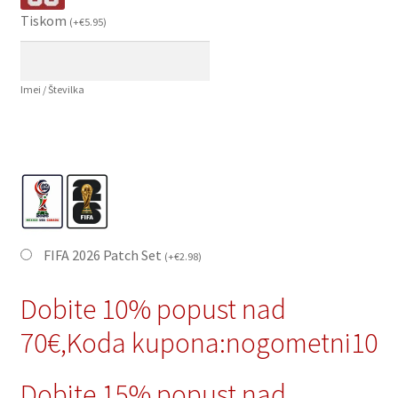
Tiskom
(
+
€
5.95
)
Imei / Številka
FIFA 2026 Patch Set
(
+
€
2.98
)
Dobite 10% popust nad
70€,Koda kupona:nogometni10
Dobite 15% popust nad