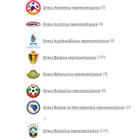
0
Dresi Armenija reprezentance
0
izdelkov
6
Dresi Avstrija reprezentance
6
izdelkov
0
Dresi Azerbajdžanu reprezentance
0
izdelkov
107
Dresi Belgija reprezentance
107
izdelkov
0
Dresi Belorusijo reprezentance
0
izdelkov
0
Dresi Bolgarijo reprezentance
0
izdelkov
Dresi Bosna in Hercegovina reprezentance
20
20
izdelkov
223
Dresi Brazilija reprezentance
223
izdelkov