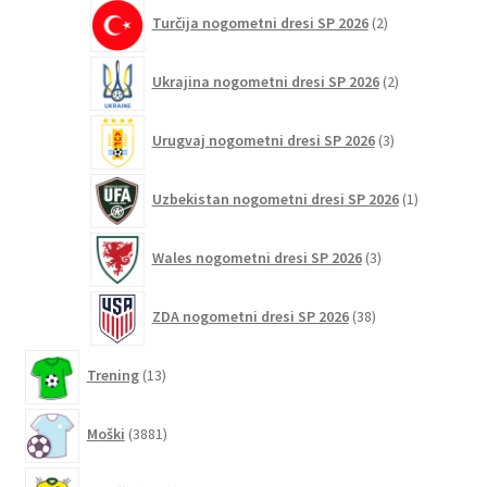
2
Turčija nogometni dresi SP 2026
2
izdelka
2
Ukrajina nogometni dresi SP 2026
2
izdelka
3
Urugvaj nogometni dresi SP 2026
3
izdelki
1
Uzbekistan nogometni dresi SP 2026
1
izdelek
3
Wales nogometni dresi SP 2026
3
izdelki
38
ZDA nogometni dresi SP 2026
38
izdelkov
13
Trening
13
izdelkov
3881
Moški
3881
izdelkov
3320