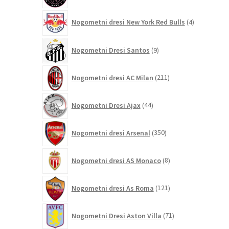
4
Nogometni dresi New York Red Bulls
4
izdelki
9
Nogometni Dresi Santos
9
izdelkov
211
Nogometni dresi AC Milan
211
izdelkov
44
Nogometni Dresi Ajax
44
izdelkov
350
Nogometni dresi Arsenal
350
izdelkov
8
Nogometni dresi AS Monaco
8
izdelkov
121
Nogometni dresi As Roma
121
izdelkov
71
Nogometni Dresi Aston Villa
71
izdelkov