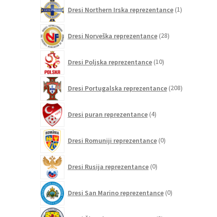
1
Dresi Northern Irska reprezentance
1
izdelek
28
Dresi Norveška reprezentance
28
izdelkov
10
Dresi Poljska reprezentance
10
izdelkov
208
Dresi Portugalska reprezentance
208
izdelkov
4
Dresi puran reprezentance
4
izdelki
0
Dresi Romuniji reprezentance
0
izdelkov
0
Dresi Rusija reprezentance
0
izdelkov
0
Dresi San Marino reprezentance
0
izdelkov
3