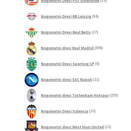
Nogometni Dresi PSV Eindhoven
19
izdelkov
84
Nogometni Dresi RB Leipzig
84
izdelkov
27
Nogometni Dresi Real Betis
27
izdelkov
696
Nogometni dresi Real Madrid
696
izdelkov
0
Nogometni Dresi Sporting CP
0
izdelkov
21
Nogometni dresi SSC Napoli
21
izdelkov
255
Nogometni dresi Tottenham Hotspur
255
izdelko
10
Nogometni Dresi Valencia
10
izdelkov
12
Nogometni dresi West Ham United
12
izdelkov