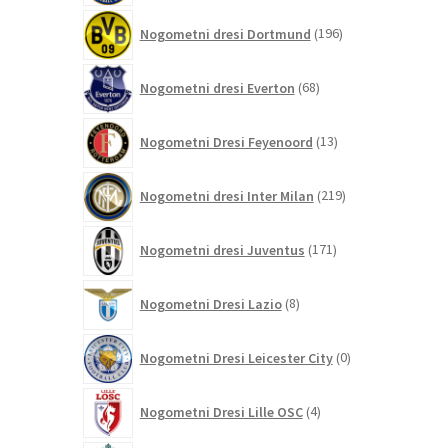
196
Nogometni dresi Dortmund
196
izdelkov
68
Nogometni dresi Everton
68
izdelkov
13
Nogometni Dresi Feyenoord
13
izdelkov
219
Nogometni dresi Inter Milan
219
izdelkov
171
Nogometni dresi Juventus
171
izdelkov
8
Nogometni Dresi Lazio
8
izdelkov
0
Nogometni Dresi Leicester City
0
izdelkov
4
Nogometni Dresi Lille OSC
4
izdelki