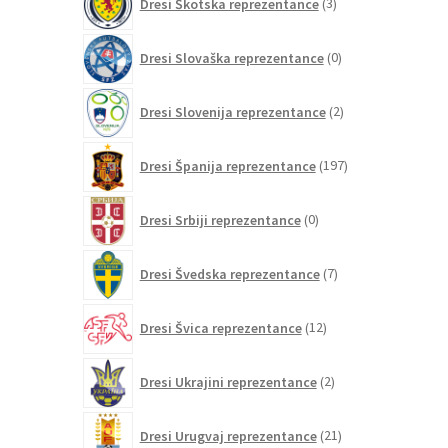
Dresi Škotska reprezentance
3
izdelki
0
Dresi Slovaška reprezentance
0
izdelkov
2
Dresi Slovenija reprezentance
2
izdelka
197
Dresi Španija reprezentance
197
izdelkov
0
Dresi Srbiji reprezentance
0
izdelkov
7
Dresi Švedska reprezentance
7
izdelkov
12
Dresi Švica reprezentance
12
izdelkov
2
Dresi Ukrajini reprezentance
2
izdelka
21
Dresi Urugvaj reprezentance
21
izdelkov