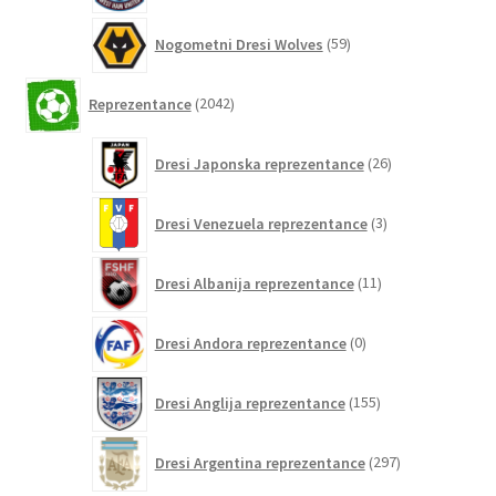
59
Nogometni Dresi Wolves
59
izdelkov
2042
Reprezentance
2042
izdelkov
26
Dresi Japonska reprezentance
26
izdelkov
3
Dresi Venezuela reprezentance
3
izdelki
11
Dresi Albanija reprezentance
11
izdelkov
0
Dresi Andora reprezentance
0
izdelkov
155
Dresi Anglija reprezentance
155
izdelkov
297
Dresi Argentina reprezentance
297
izdelkov