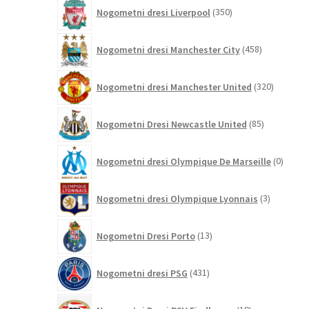
350
Nogometni dresi Liverpool
350
izdelkov
458
Nogometni dresi Manchester City
458
izdelkov
320
Nogometni dresi Manchester United
320
izdelkov
85
Nogometni Dresi Newcastle United
85
izdelkov
0
Nogometni dresi Olympique De Marseille
0
izdelk
3
Nogometni dresi Olympique Lyonnais
3
izdelki
13
Nogometni Dresi Porto
13
izdelkov
431
Nogometni dresi PSG
431
izdelkov
19