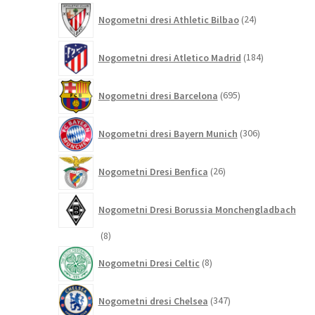
24
Nogometni dresi Athletic Bilbao
24
izdelkov
184
Nogometni dresi Atletico Madrid
184
izdelkov
695
Nogometni dresi Barcelona
695
izdelkov
306
Nogometni dresi Bayern Munich
306
izdelkov
26
Nogometni Dresi Benfica
26
izdelkov
Nogometni Dresi Borussia Monchengladbach
8
8
izdelkov
8
Nogometni Dresi Celtic
8
izdelkov
347
Nogometni dresi Chelsea
347
izdelkov