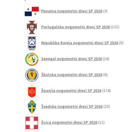
3
Panama nogometni dresi SP 2026
3
izdelki
131
Portugalska nogometni dresi SP 2026
131
izdelko
5
Republika Koreja nogometni dresi SP 2026
5
izdel
16
Senegal nogometni dresi SP 2026
16
izdelkov
6
Škotska nogometni dresi SP 2026
6
izdelkov
124
Španija nogometni dresi SP 2026
124
izdelkov
23
Švedska nogometni dresi SP 2026
23
izdelkov
11
Švica nogometni dresi SP 2026
11
izdelkov