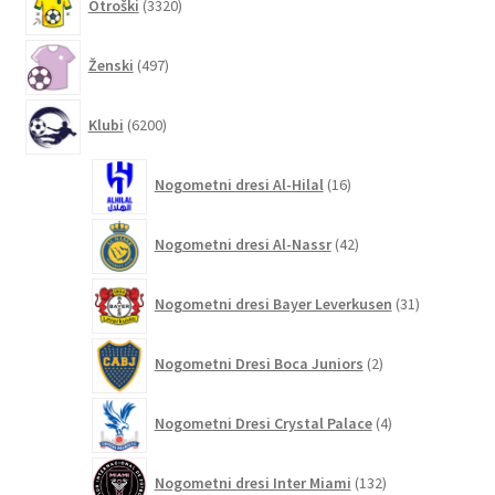
Otroški
3320
izdelkov
497
Ženski
497
izdelkov
6200
Klubi
6200
izdelkov
16
Nogometni dresi Al-Hilal
16
izdelkov
42
Nogometni dresi Al-Nassr
42
izdelkov
31
Nogometni dresi Bayer Leverkusen
31
izdelkov
2
Nogometni Dresi Boca Juniors
2
izdelka
4
Nogometni Dresi Crystal Palace
4
izdelki
132
Nogometni dresi Inter Miami
132
izdelkov