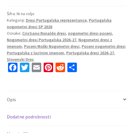
Portugalska
SP
Šifra:
Ni na voljo
Kategoriji:
Dresi Portugalska reprezentance
,
Portugalska
2026
nogometni dresi SP 2026
Cristiano
Oznake:
Cristiano Ronaldo dresi
,
nogometni dresi poceni
,
Ronaldo
Nogometni dresi Portugalska 2026-27
,
Nogometni dresi z
#7
imenom
,
Poceni Moški Nogometni dresi
,
Poceni nogometni dresi
Domači
Portugalska z lastnim imenom
,
Portugalska dresi 2026-27
,
rdeča
Slovenski Dres
Fa
T
E
Pi
R
S
količina
ce
wi
m
nt
e
h
b
tt
ai
er
d
ar
o
er
l
es
di
e
Opis
o
t
t
k
Dodatne podrobnosti