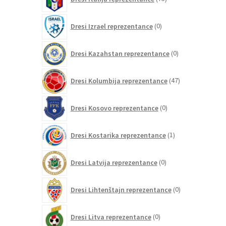
izdelkov
0
Dresi Izrael reprezentance
0
izdelkov
0
Dresi Kazahstan reprezentance
0
izdelkov
47
Dresi Kolumbija reprezentance
47
izdelkov
0
Dresi Kosovo reprezentance
0
izdelkov
1
Dresi Kostarika reprezentance
1
izdelek
0
Dresi Latvija reprezentance
0
izdelkov
0
Dresi Lihtenštajn reprezentance
0
izdelkov
0
Dresi Litva reprezentance
0
izdelkov