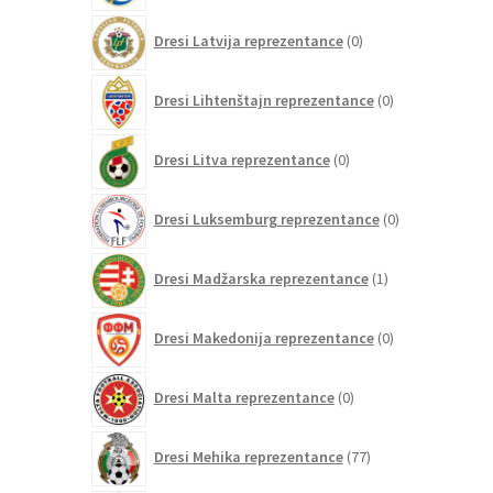
0
Dresi Latvija reprezentance
0
izdelkov
0
Dresi Lihtenštajn reprezentance
0
izdelkov
0
Dresi Litva reprezentance
0
izdelkov
0
Dresi Luksemburg reprezentance
0
izdelkov
1
Dresi Madžarska reprezentance
1
izdelek
0
Dresi Makedonija reprezentance
0
izdelkov
0
Dresi Malta reprezentance
0
izdelkov
77
Dresi Mehika reprezentance
77
izdelkov