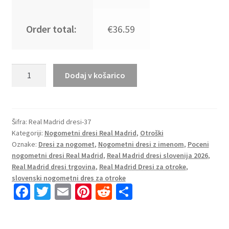
Order total:
€36.59
Prodajo
Dodaj v košarico
dresi
Real
Madrid
za
Šifra:
Real Madrid dresi-37
Kategoriji:
Nogometni dresi Real Madrid
,
Otroški
otroke
Oznake:
Dresi za nogomet
,
Nogometni dresi z imenom
,
Poceni
Vratar
nogometni dresi Real Madrid
,
Real Madrid dresi slovenija 2026
,
2025-
Real Madrid dresi trgovina
,
Real Madrid Dresi za otroke
,
26
slovenski nogometni dres za otroke
črna
Fa
T
E
Pi
R
S
z
ce
wi
m
nt
e
h
lastnim
b
tt
ai
er
d
ar
tiskom