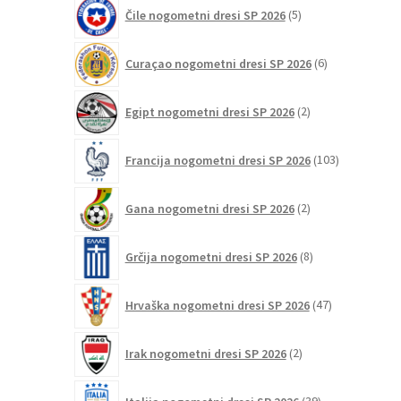
5
Čile nogometni dresi SP 2026
5
izdelkov
6
Curaçao nogometni dresi SP 2026
6
izdelkov
2
Egipt nogometni dresi SP 2026
2
izdelka
103
Francija nogometni dresi SP 2026
103
izdelki
2
Gana nogometni dresi SP 2026
2
izdelka
8
Grčija nogometni dresi SP 2026
8
izdelkov
47
Hrvaška nogometni dresi SP 2026
47
izdelkov
2
Irak nogometni dresi SP 2026
2
izdelka
39