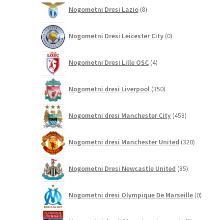
8
Nogometni Dresi Lazio
8
izdelkov
0
Nogometni Dresi Leicester City
0
izdelkov
4
Nogometni Dresi Lille OSC
4
izdelki
350
Nogometni dresi Liverpool
350
izdelkov
458
Nogometni dresi Manchester City
458
izdelkov
320
Nogometni dresi Manchester United
320
izdelkov
85
Nogometni Dresi Newcastle United
85
izdelkov
0
Nogometni dresi Olympique De Marseille
0
izdelk
3