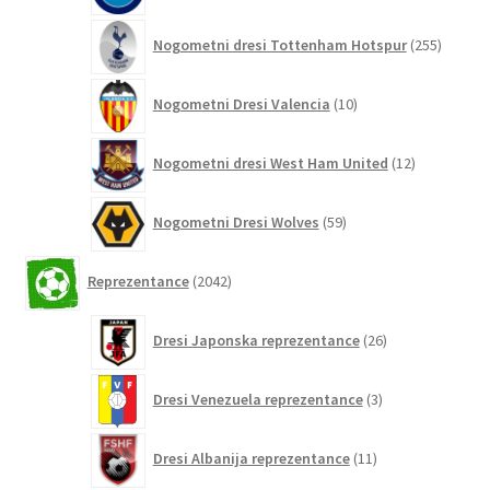
255
Nogometni dresi Tottenham Hotspur
255
izdelko
10
Nogometni Dresi Valencia
10
izdelkov
12
Nogometni dresi West Ham United
12
izdelkov
59
Nogometni Dresi Wolves
59
izdelkov
2042
Reprezentance
2042
izdelkov
26
Dresi Japonska reprezentance
26
izdelkov
3
Dresi Venezuela reprezentance
3
izdelki
11
Dresi Albanija reprezentance
11
izdelkov