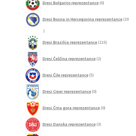
Dresi Bolgarijo reprezentance
0
izdelkov
Dresi Bosna in Hercegovina reprezentance
20
20
izdelkov
223
Dresi Brazilija reprezentance
223
izdelkov
2
Dresi Češčina reprezentance
2
izdelka
5
Dresi Čile reprezentance
5
izdelkov
0
Dresi Ciper reprezentance
0
izdelkov
0
Dresi Črna gora reprezentance
0
izdelkov
3
Dresi Danska reprezentance
3
izdelki