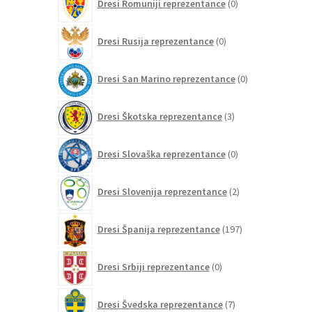
Dresi Romuniji reprezentance
0
izdelkov
0
Dresi Rusija reprezentance
0
izdelkov
0
Dresi San Marino reprezentance
0
izdelkov
3
Dresi Škotska reprezentance
3
izdelki
0
Dresi Slovaška reprezentance
0
izdelkov
2
Dresi Slovenija reprezentance
2
izdelka
197
Dresi Španija reprezentance
197
izdelkov
0
Dresi Srbiji reprezentance
0
izdelkov
7
Dresi Švedska reprezentance
7
izdelkov