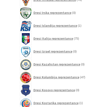
izdelkov
0
Dresi Irska reprezentance
0
izdelkov
1
Dresi Islandija reprezentance
1
izdelek
75
Dresi Italija reprezentance
75
izdelkov
0
Dresi Izrael reprezentance
0
izdelkov
0
Dresi Kazahstan reprezentance
0
izdelkov
47
Dresi Kolumbija reprezentance
47
izdelkov
0
Dresi Kosovo reprezentance
0
izdelkov
1
Dresi Kostarika reprezentance
1
izdelek