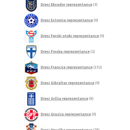
3
Dresi Ekvador reprezentance
3
izdelki
0
Dresi Estonija reprezentance
0
izdelkov
0
Dresi Ferski otoki reprezentance
0
izdelkov
2
Dresi Finska reprezentance
2
izdelka
152
Dresi Francija reprezentance
152
izdelkov
0
Dresi Gibraltar reprezentance
0
izdelkov
8
Dresi Grčija reprezentance
8
izdelkov
0
Dresi Gruzija reprezentance
0
izdelkov
78
Dresi Hrvaška reprezentance
78