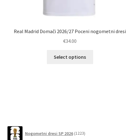
Real Madrid Domači 2026/27 Poceni nogometni dresi
€
34.00
Ta
Select options
izdelek
ima
več
različic.
Možnosti
lahko
izberete
na
strani
1223
izdelka
Nogometni dresi SP 2026
1223
izdelkov