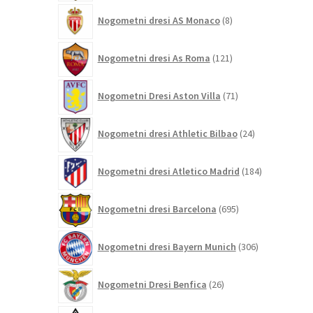
8
Nogometni dresi AS Monaco
8
izdelkov
121
Nogometni dresi As Roma
121
izdelkov
71
Nogometni Dresi Aston Villa
71
izdelkov
24
Nogometni dresi Athletic Bilbao
24
izdelkov
184
Nogometni dresi Atletico Madrid
184
izdelkov
695
Nogometni dresi Barcelona
695
izdelkov
306
Nogometni dresi Bayern Munich
306
izdelkov
26
Nogometni Dresi Benfica
26
izdelkov