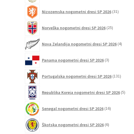
31
Nizozemska nogometni dresi SP 2026
31
izdelkov
25
Norveška nogometni dresi SP 2026
25
izdelkov
4
Nova Zelandija nogometni dresi SP 2026
4
izdelki
3
Panama nogometni dresi SP 2026
3
izdelki
131
Portugalska nogometni dresi SP 2026
131
izdelko
5
Republika Koreja nogometni dresi SP 2026
5
izdel
16
Senegal nogometni dresi SP 2026
16
izdelkov
6
Škotska nogometni dresi SP 2026
6
izdelkov