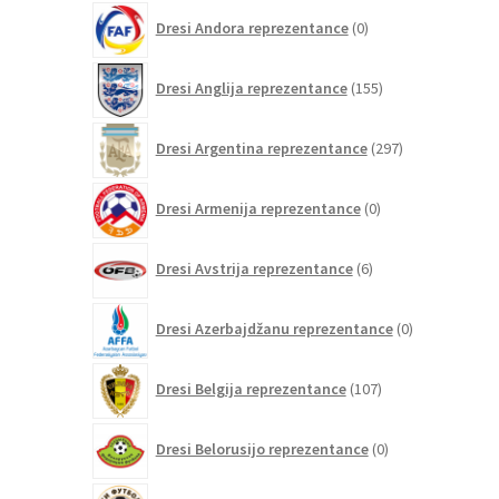
0
Dresi Andora reprezentance
0
izdelkov
155
Dresi Anglija reprezentance
155
izdelkov
297
Dresi Argentina reprezentance
297
izdelkov
0
Dresi Armenija reprezentance
0
izdelkov
6
Dresi Avstrija reprezentance
6
izdelkov
0
Dresi Azerbajdžanu reprezentance
0
izdelkov
107
Dresi Belgija reprezentance
107
izdelkov
0
Dresi Belorusijo reprezentance
0
izdelkov
0