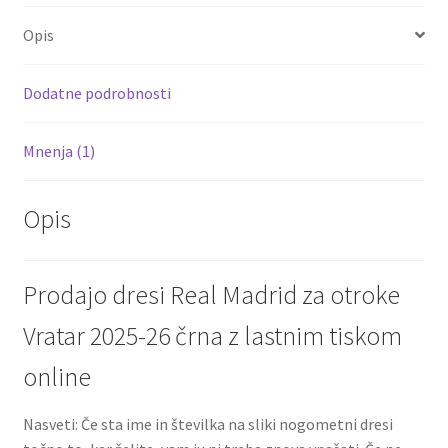
o
er
l
es
di
e
online
Opis
količina
o
t
t
k
Dodatne podrobnosti
Mnenja (1)
Opis
Prodajo dresi Real Madrid za otroke
Vratar 2025-26 črna z lastnim tiskom
online
Nasveti: Če sta ime in številka na sliki nogometni dresi