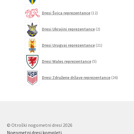
12
Dresi Švica reprezentance
12
izdelkov
2
Dresi Ukrajini reprezentance
2
izdelka
21
Dresi Urugvaj reprezentance
21
izdelkov
5
Dresi Wales reprezentance
5
izdelkov
26
Dresi Združene države reprezentance
26
izdelkov
© Otroški nogometni dresi 2026
Nogometni dresi kompleti
.