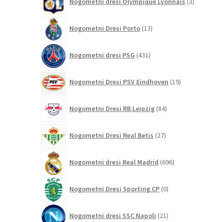
Nogometni dresi Olympique Lyonnais
3
izdelki
13
Nogometni Dresi Porto
13
izdelkov
431
Nogometni dresi PSG
431
izdelkov
19
Nogometni Dresi PSV Eindhoven
19
izdelkov
84
Nogometni Dresi RB Leipzig
84
izdelkov
27
Nogometni Dresi Real Betis
27
izdelkov
696
Nogometni dresi Real Madrid
696
izdelkov
0
Nogometni Dresi Sporting CP
0
izdelkov
21
Nogometni dresi SSC Napoli
21
izdelkov