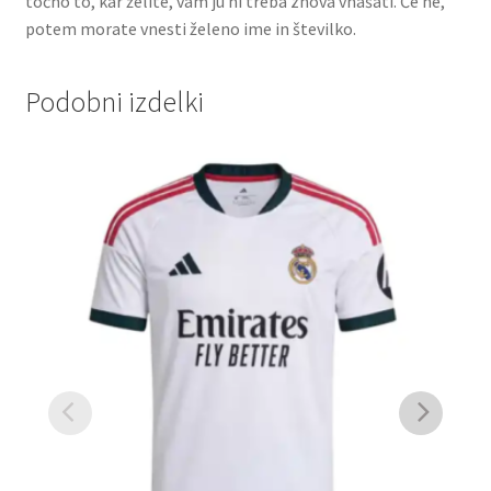
točno to, kar želite, vam ju ni treba znova vnašati. Če ne,
potem morate vnesti želeno ime in številko.
Podobni izdelki