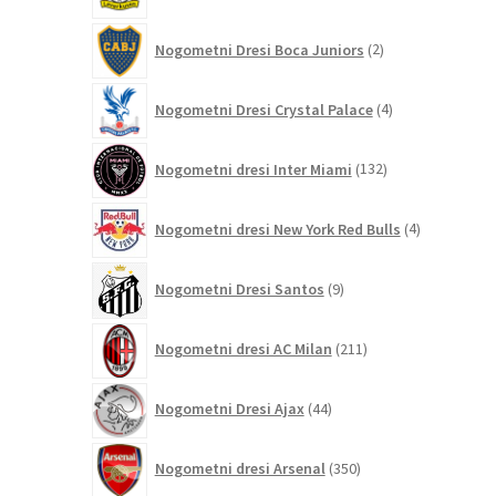
2
Nogometni Dresi Boca Juniors
2
izdelka
4
Nogometni Dresi Crystal Palace
4
izdelki
132
Nogometni dresi Inter Miami
132
izdelkov
4
Nogometni dresi New York Red Bulls
4
izdelki
9
Nogometni Dresi Santos
9
izdelkov
211
Nogometni dresi AC Milan
211
izdelkov
44
Nogometni Dresi Ajax
44
izdelkov
350
Nogometni dresi Arsenal
350
izdelkov