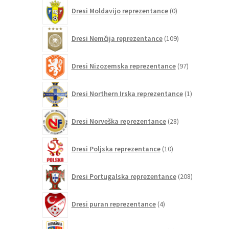
0
Dresi Moldavijo reprezentance
0
izdelkov
109
Dresi Nemčija reprezentance
109
izdelkov
97
Dresi Nizozemska reprezentance
97
izdelkov
1
Dresi Northern Irska reprezentance
1
izdelek
28
Dresi Norveška reprezentance
28
izdelkov
10
Dresi Poljska reprezentance
10
izdelkov
208
Dresi Portugalska reprezentance
208
izdelkov
4
Dresi puran reprezentance
4
izdelki
0