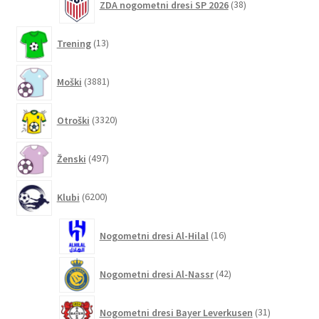
ZDA nogometni dresi SP 2026
38
izdelkov
13
Trening
13
izdelkov
3881
Moški
3881
izdelkov
3320
Otroški
3320
izdelkov
497
Ženski
497
izdelkov
6200
Klubi
6200
izdelkov
16
Nogometni dresi Al-Hilal
16
izdelkov
42
Nogometni dresi Al-Nassr
42
izdelkov
31
Nogometni dresi Bayer Leverkusen
31
izdelkov