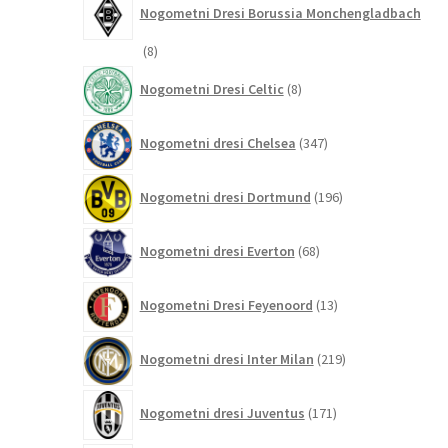
Nogometni Dresi Borussia Monchengladbach
8
8
izdelkov
8
Nogometni Dresi Celtic
8
izdelkov
347
Nogometni dresi Chelsea
347
izdelkov
196
Nogometni dresi Dortmund
196
izdelkov
68
Nogometni dresi Everton
68
izdelkov
13
Nogometni Dresi Feyenoord
13
izdelkov
219
Nogometni dresi Inter Milan
219
izdelkov
171
Nogometni dresi Juventus
171
izdelkov