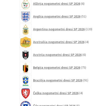
6
Alžirija nogometni dresi SP 2026
6
izberete
izdelkov
na
51
Anglija nogometni dresi SP 2026
51
strani
izdelkov
izdelka
120
Argentina nogometni dresi SP 2026
120
izdelkov
4
Avstralija nogometni dresi SP 2026
4
izdelki
6
Avstrija nogometni dresi SP 2026
6
izdelkov
75
Belgija nogometni dresi SP 2026
75
izdelkov
91
Brazilija nogometni dresi SP 2026
91
izdelkov
4
Češka nogometni dresi SP 2026
4
izdelki
5
Čile nogometni dresi SP 2026
5