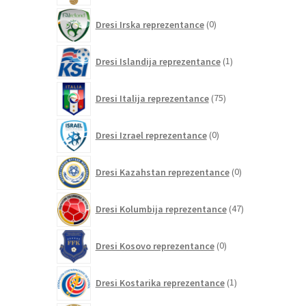
0
Dresi Irska reprezentance
0
izdelkov
1
Dresi Islandija reprezentance
1
izdelek
75
Dresi Italija reprezentance
75
izdelkov
0
Dresi Izrael reprezentance
0
izdelkov
0
Dresi Kazahstan reprezentance
0
izdelkov
47
Dresi Kolumbija reprezentance
47
izdelkov
0
Dresi Kosovo reprezentance
0
izdelkov
1
Dresi Kostarika reprezentance
1
izdelek