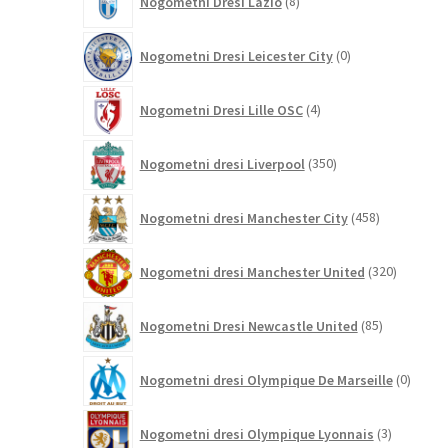
Nogometni Dresi Lazio
8
izdelkov
0
Nogometni Dresi Leicester City
0
izdelkov
4
Nogometni Dresi Lille OSC
4
izdelki
350
Nogometni dresi Liverpool
350
izdelkov
458
Nogometni dresi Manchester City
458
izdelkov
320
Nogometni dresi Manchester United
320
izdelkov
85
Nogometni Dresi Newcastle United
85
izdelkov
0
Nogometni dresi Olympique De Marseille
0
izdelk
3
Nogometni dresi Olympique Lyonnais
3
izdelki