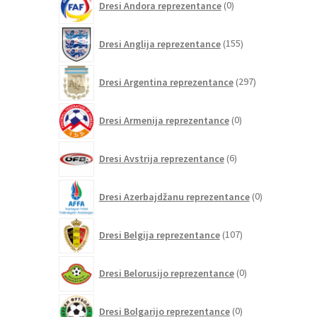
Dresi Andora reprezentance
0
izdelkov
155
Dresi Anglija reprezentance
155
izdelkov
297
Dresi Argentina reprezentance
297
izdelkov
0
Dresi Armenija reprezentance
0
izdelkov
6
Dresi Avstrija reprezentance
6
izdelkov
0
Dresi Azerbajdžanu reprezentance
0
izdelkov
107
Dresi Belgija reprezentance
107
izdelkov
0
Dresi Belorusijo reprezentance
0
izdelkov
0
Dresi Bolgarijo reprezentance
0