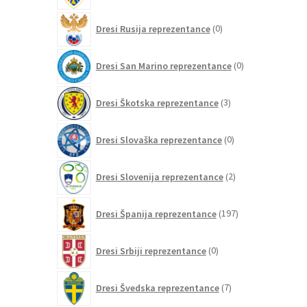
0
Dresi Rusija reprezentance
0
izdelkov
0
Dresi San Marino reprezentance
0
izdelkov
3
Dresi Škotska reprezentance
3
izdelki
0
Dresi Slovaška reprezentance
0
izdelkov
2
Dresi Slovenija reprezentance
2
izdelka
197
Dresi Španija reprezentance
197
izdelkov
0
Dresi Srbiji reprezentance
0
izdelkov
7
Dresi Švedska reprezentance
7
izdelkov