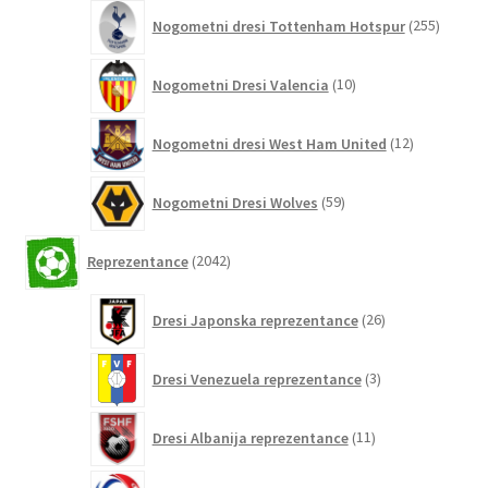
255
Nogometni dresi Tottenham Hotspur
255
izdelko
10
Nogometni Dresi Valencia
10
izdelkov
12
Nogometni dresi West Ham United
12
izdelkov
59
Nogometni Dresi Wolves
59
izdelkov
2042
Reprezentance
2042
izdelkov
26
Dresi Japonska reprezentance
26
izdelkov
3
Dresi Venezuela reprezentance
3
izdelki
11
Dresi Albanija reprezentance
11
izdelkov
0