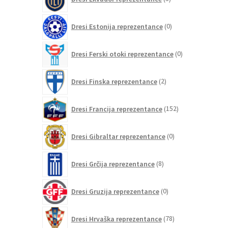
izdelki
0
Dresi Estonija reprezentance
0
izdelkov
0
Dresi Ferski otoki reprezentance
0
izdelkov
2
Dresi Finska reprezentance
2
izdelka
152
Dresi Francija reprezentance
152
izdelkov
0
Dresi Gibraltar reprezentance
0
izdelkov
8
Dresi Grčija reprezentance
8
izdelkov
0
Dresi Gruzija reprezentance
0
izdelkov
78
Dresi Hrvaška reprezentance
78
izdelkov