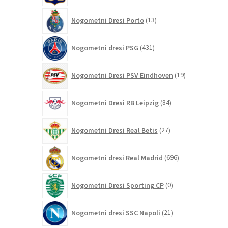
13
Nogometni Dresi Porto
13
izdelkov
431
Nogometni dresi PSG
431
izdelkov
19
Nogometni Dresi PSV Eindhoven
19
izdelkov
84
Nogometni Dresi RB Leipzig
84
izdelkov
27
Nogometni Dresi Real Betis
27
izdelkov
696
Nogometni dresi Real Madrid
696
izdelkov
0
Nogometni Dresi Sporting CP
0
izdelkov
21
Nogometni dresi SSC Napoli
21
izdelkov