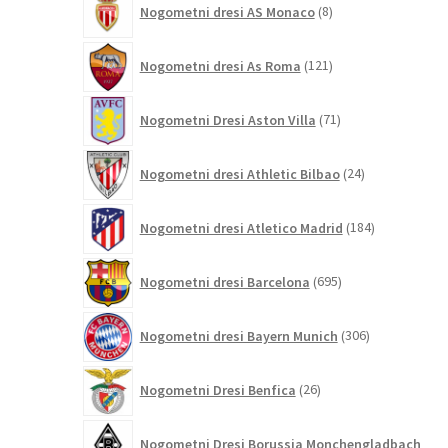
Nogometni dresi AS Monaco
8
izdelkov
121
Nogometni dresi As Roma
121
izdelkov
71
Nogometni Dresi Aston Villa
71
izdelkov
24
Nogometni dresi Athletic Bilbao
24
izdelkov
184
Nogometni dresi Atletico Madrid
184
izdelkov
695
Nogometni dresi Barcelona
695
izdelkov
306
Nogometni dresi Bayern Munich
306
izdelkov
26
Nogometni Dresi Benfica
26
izdelkov
Nogometni Dresi Borussia Monchengladbach