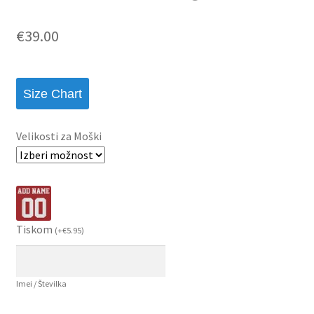
€
39.00
Size Chart
Velikosti za Moški
Tiskom
(
+
€
5.95
)
Imei / Številka