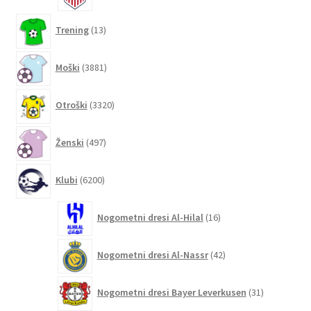
13
Trening
13
izdelkov
3881
Moški
3881
izdelkov
3320
Otroški
3320
izdelkov
497
Ženski
497
izdelkov
6200
Klubi
6200
izdelkov
16
Nogometni dresi Al-Hilal
16
izdelkov
42
Nogometni dresi Al-Nassr
42
izdelkov
31
Nogometni dresi Bayer Leverkusen
31
izdelkov