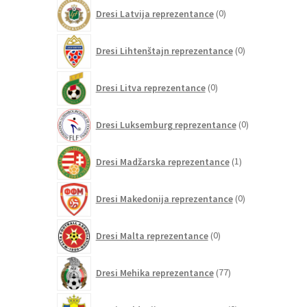
0
Dresi Latvija reprezentance
0
izdelkov
0
Dresi Lihtenštajn reprezentance
0
izdelkov
0
Dresi Litva reprezentance
0
izdelkov
0
Dresi Luksemburg reprezentance
0
izdelkov
1
Dresi Madžarska reprezentance
1
izdelek
0
Dresi Makedonija reprezentance
0
izdelkov
0
Dresi Malta reprezentance
0
izdelkov
77
Dresi Mehika reprezentance
77
izdelkov
0