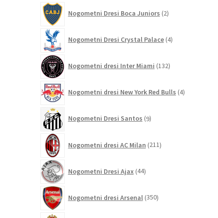
2
Nogometni Dresi Boca Juniors
2
izdelka
4
Nogometni Dresi Crystal Palace
4
izdelki
132
Nogometni dresi Inter Miami
132
izdelkov
4
Nogometni dresi New York Red Bulls
4
izdelki
9
Nogometni Dresi Santos
9
izdelkov
211
Nogometni dresi AC Milan
211
izdelkov
44
Nogometni Dresi Ajax
44
izdelkov
350
Nogometni dresi Arsenal
350
izdelkov
8