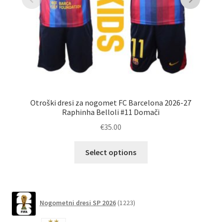
Otroški dresi za nogomet FC Barcelona 2026-27
Raphinha Belloli #11 Domači
€
35.00
Ta
Select options
izdelek
ima
več
različic.
1223
Nogometni dresi SP 2026
1223
izdelkov
Možnosti
lahko