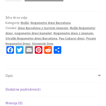
dresi
Pau
Cubarsí
Šifra:
Ni na voljo
Kategoriji:
Moški
,
Nogometni dresi Barcelona
#5
Oznake:
dresi Barcelona z lastnim imenom
,
Moški Nogometni
Barcelona
dresi
,
nogometni dresi komplet
,
Nogometni dresi z imenom
,
Domači
Otroški Nogometni dresi Barcelona
,
Pau Cubarsi dresi
,
Poceni
2025-
Nogometni Dresi
,
Slovenski Dres
26
Fa
T
E
Pi
R
S
UEFA
ce
wi
m
nt
e
h
Champions
b
tt
ai
er
d
ar
League
o
er
l
es
di
e
količina
Opis
o
t
t
k
Dodatne podrobnosti
Mnenja (0)