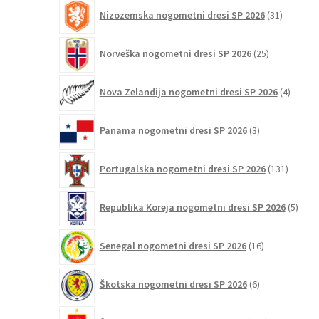
31
Nizozemska nogometni dresi SP 2026
31
izdelkov
25
Norveška nogometni dresi SP 2026
25
izdelkov
4
Nova Zelandija nogometni dresi SP 2026
4
izdelki
3
Panama nogometni dresi SP 2026
3
izdelki
131
Portugalska nogometni dresi SP 2026
131
izdelko
5
Republika Koreja nogometni dresi SP 2026
5
izdel
16
Senegal nogometni dresi SP 2026
16
izdelkov
6
Škotska nogometni dresi SP 2026
6
izdelkov
124