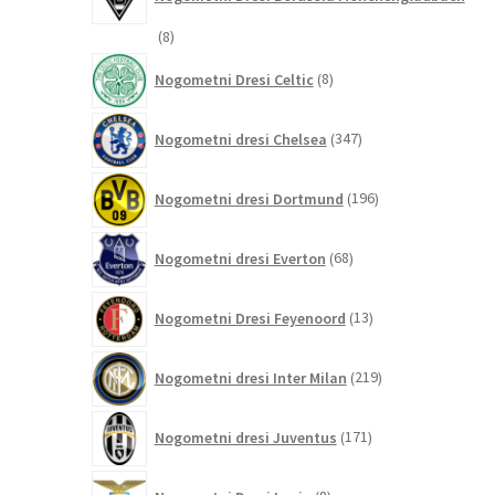
8
8
izdelkov
8
Nogometni Dresi Celtic
8
izdelkov
347
Nogometni dresi Chelsea
347
izdelkov
196
Nogometni dresi Dortmund
196
izdelkov
68
Nogometni dresi Everton
68
izdelkov
13
Nogometni Dresi Feyenoord
13
izdelkov
219
Nogometni dresi Inter Milan
219
izdelkov
171
Nogometni dresi Juventus
171
izdelkov
8