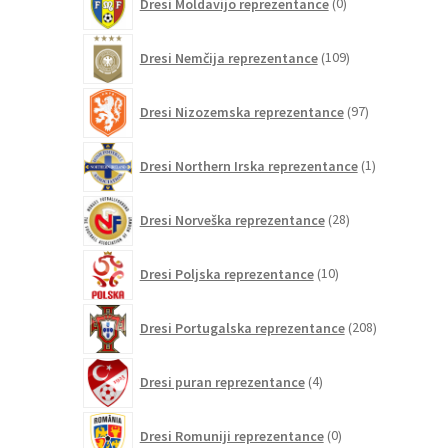
Dresi Moldavijo reprezentance
0
izdelkov
109
Dresi Nemčija reprezentance
109
izdelkov
97
Dresi Nizozemska reprezentance
97
izdelkov
1
Dresi Northern Irska reprezentance
1
izdelek
28
Dresi Norveška reprezentance
28
izdelkov
10
Dresi Poljska reprezentance
10
izdelkov
208
Dresi Portugalska reprezentance
208
izdelkov
4
Dresi puran reprezentance
4
izdelki
0
Dresi Romuniji reprezentance
0
izdelkov