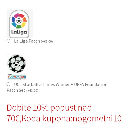
La Liga Patch
(
+
€
2.00
)
UCL Starball 5 Times Winner + UEFA Foundation
Patch Set
(
+
€
3.00
)
Dobite 10% popust nad
70€,Koda kupona:nogometni10