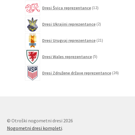
12
Dresi Švica reprezentance
12
izdelkov
2
Dresi Ukrajini reprezentance
2
izdelka
21
Dresi Urugvaj reprezentance
21
izdelkov
5
Dresi Wales reprezentance
5
izdelkov
26
Dresi Združene države reprezentance
26
izdelkov
© Otroški nogometni dresi 2026
Nogometni dresi kompleti
.