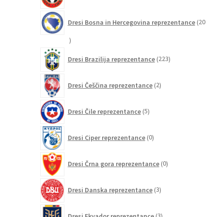
izdelkov
Dresi Bosna in Hercegovina reprezentance
20
20
izdelkov
223
Dresi Brazilija reprezentance
223
izdelkov
2
Dresi Češčina reprezentance
2
izdelka
5
Dresi Čile reprezentance
5
izdelkov
0
Dresi Ciper reprezentance
0
izdelkov
0
Dresi Črna gora reprezentance
0
izdelkov
3
Dresi Danska reprezentance
3
izdelki
3
Dresi Ekvador reprezentance
3