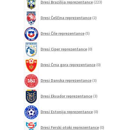
Dresi Brazilija reprezentance
223
izdelkov
2
Dresi Češčina reprezentance
2
izdelka
5
Dresi Čile reprezentance
5
izdelkov
0
Dresi Ciper reprezentance
0
izdelkov
0
Dresi Črna gora reprezentance
0
izdelkov
3
Dresi Danska reprezentance
3
izdelki
3
Dresi Ekvador reprezentance
3
izdelki
0
Dresi Estonija reprezentance
0
izdelkov
0
Dresi Ferski otoki reprezentance
0
izdelkov