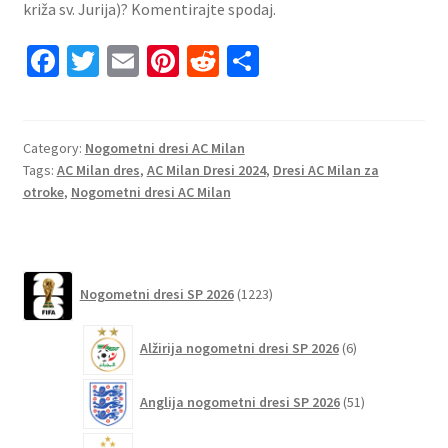
križa sv. Jurija)? Komentirajte spodaj.
Fa
T
E
Pi
R
S
ce
wi
m
nt
e
h
b
tt
ai
er
d
ar
o
er
l
es
di
e
Category:
Nogometni dresi AC Milan
Tags:
AC Milan dres
,
AC Milan Dresi 2024
,
Dresi AC Milan za
o
t
t
otroke
,
Nogometni dresi AC Milan
k
1223
Nogometni dresi SP 2026
1223
izdelkov
6
Alžirija nogometni dresi SP 2026
6
izdelkov
51
Anglija nogometni dresi SP 2026
51
izdelkov
120