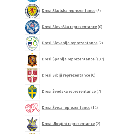
3
Dresi Škotska reprezentance
3
izdelki
0
Dresi Slovaška reprezentance
0
izdelkov
2
Dresi Slovenija reprezentance
2
izdelka
197
Dresi Španija reprezentance
197
izdelkov
0
Dresi Srbiji reprezentance
0
izdelkov
7
Dresi Švedska reprezentance
7
izdelkov
12
Dresi Švica reprezentance
12
izdelkov
2
Dresi Ukrajini reprezentance
2
izdelka