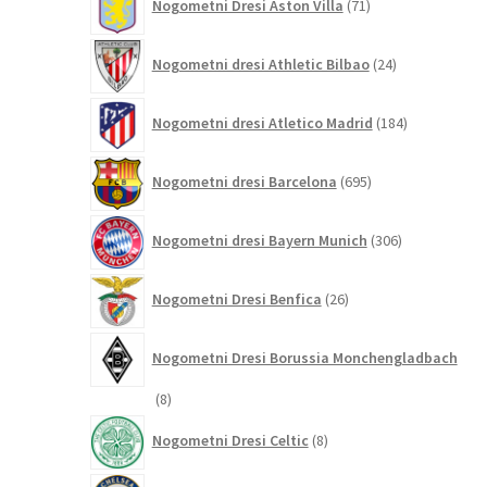
Nogometni Dresi Aston Villa
71
izdelkov
24
Nogometni dresi Athletic Bilbao
24
izdelkov
184
Nogometni dresi Atletico Madrid
184
izdelkov
695
Nogometni dresi Barcelona
695
izdelkov
306
Nogometni dresi Bayern Munich
306
izdelkov
26
Nogometni Dresi Benfica
26
izdelkov
Nogometni Dresi Borussia Monchengladbach
8
8
izdelkov
8
Nogometni Dresi Celtic
8
izdelkov
347