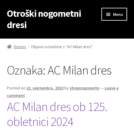
Otroški nogometni
Skip
Skip
Menu
to
to
dresi
navigation
content
Domov
Domov
Objave označene z “AC Milan dres”
Blog
Oznaka:
AC Milan dres
Kontaktiraj nas
Košarica
Posted on
22. septembra, 2023
by
shopnogometni
—
Leave a
comment
Moj račun
AC Milan dres ob 125.
obletnici 2024
Trgovina
Zaključek nakupa