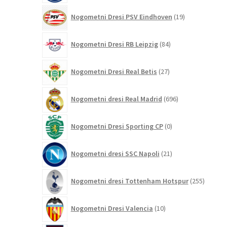
19
Nogometni Dresi PSV Eindhoven
19
izdelkov
84
Nogometni Dresi RB Leipzig
84
izdelkov
27
Nogometni Dresi Real Betis
27
izdelkov
696
Nogometni dresi Real Madrid
696
izdelkov
0
Nogometni Dresi Sporting CP
0
izdelkov
21
Nogometni dresi SSC Napoli
21
izdelkov
255
Nogometni dresi Tottenham Hotspur
255
izdelko
10
Nogometni Dresi Valencia
10
izdelkov