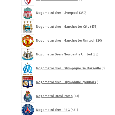
izdelki
350
Nogometni dresi Liverpool
350
izdelkov
458
Nogometni dresi Manchester City
458
izdelkov
320
Nogometni dresi Manchester United
320
izdelkov
85
Nogometni Dresi Newcastle United
85
izdelkov
0
Nogometni dresi Olympique De Marseille
0
izdelk
3
Nogometni dresi Olympique Lyonnais
3
izdelki
13
Nogometni Dresi Porto
13
izdelkov
431
Nogometni dresi PSG
431
izdelkov