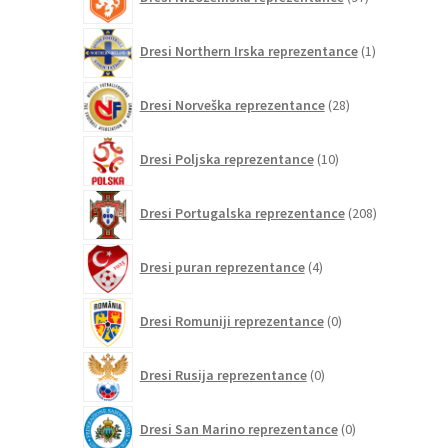
izdelkov
1
Dresi Northern Irska reprezentance
1
izdelek
28
Dresi Norveška reprezentance
28
izdelkov
10
Dresi Poljska reprezentance
10
izdelkov
208
Dresi Portugalska reprezentance
208
izdelkov
4
Dresi puran reprezentance
4
izdelki
0
Dresi Romuniji reprezentance
0
izdelkov
0
Dresi Rusija reprezentance
0
izdelkov
0
Dresi San Marino reprezentance
0
izdelkov