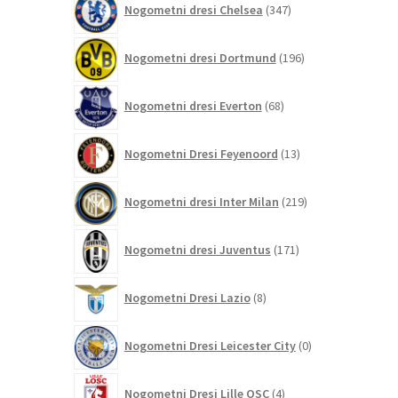
Nogometni dresi Chelsea
347
izdelkov
196
Nogometni dresi Dortmund
196
izdelkov
68
Nogometni dresi Everton
68
izdelkov
13
Nogometni Dresi Feyenoord
13
izdelkov
219
Nogometni dresi Inter Milan
219
izdelkov
171
Nogometni dresi Juventus
171
izdelkov
8
Nogometni Dresi Lazio
8
izdelkov
0
Nogometni Dresi Leicester City
0
izdelkov
4
Nogometni Dresi Lille OSC
4