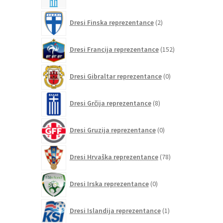
2
Dresi Finska reprezentance
2
izdelka
152
Dresi Francija reprezentance
152
izdelkov
0
Dresi Gibraltar reprezentance
0
izdelkov
8
Dresi Grčija reprezentance
8
izdelkov
0
Dresi Gruzija reprezentance
0
izdelkov
78
Dresi Hrvaška reprezentance
78
izdelkov
0
Dresi Irska reprezentance
0
izdelkov
1
Dresi Islandija reprezentance
1
izdelek