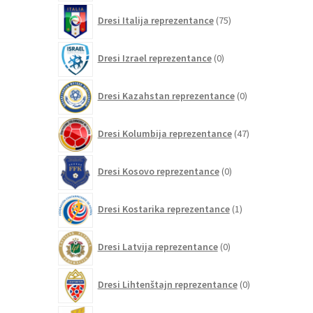
75
Dresi Italija reprezentance
75
izdelkov
0
Dresi Izrael reprezentance
0
izdelkov
0
Dresi Kazahstan reprezentance
0
izdelkov
47
Dresi Kolumbija reprezentance
47
izdelkov
0
Dresi Kosovo reprezentance
0
izdelkov
1
Dresi Kostarika reprezentance
1
izdelek
0
Dresi Latvija reprezentance
0
izdelkov
0
Dresi Lihtenštajn reprezentance
0
izdelkov
0