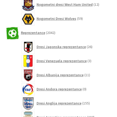
12
Nogometni dresi West Ham United
12
izdelkov
59
Nogometni Dresi Wolves
59
izdelkov
2042
Reprezentance
2042
izdelkov
26
Dresi Japonska reprezentance
26
izdelkov
3
Dresi Venezuela reprezentance
3
izdelki
11
Dresi Albanija reprezentance
11
izdelkov
0
Dresi Andora reprezentance
0
izdelkov
155
Dresi Anglija reprezentance
155
izdelkov
297