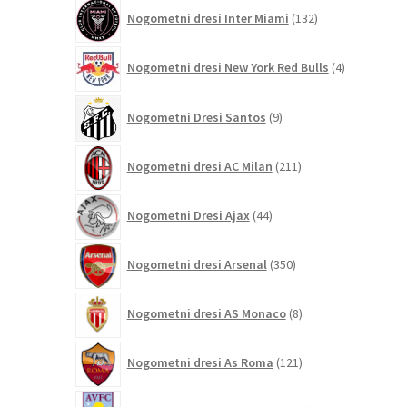
132
Nogometni dresi Inter Miami
132
izdelkov
4
Nogometni dresi New York Red Bulls
4
izdelki
9
Nogometni Dresi Santos
9
izdelkov
211
Nogometni dresi AC Milan
211
izdelkov
44
Nogometni Dresi Ajax
44
izdelkov
350
Nogometni dresi Arsenal
350
izdelkov
8
Nogometni dresi AS Monaco
8
izdelkov
121
Nogometni dresi As Roma
121
izdelkov
71