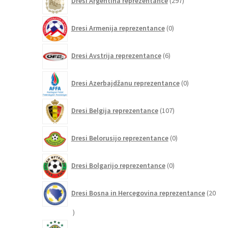
Dresi Argentina reprezentance
297
izdelkov
0
Dresi Armenija reprezentance
0
izdelkov
6
Dresi Avstrija reprezentance
6
izdelkov
0
Dresi Azerbajdžanu reprezentance
0
izdelkov
107
Dresi Belgija reprezentance
107
izdelkov
0
Dresi Belorusijo reprezentance
0
izdelkov
0
Dresi Bolgarijo reprezentance
0
izdelkov
Dresi Bosna in Hercegovina reprezentance
20
20
izdelkov
223