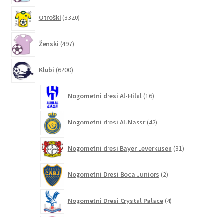
3320
Otroški
3320
izdelkov
497
Ženski
497
izdelkov
6200
Klubi
6200
izdelkov
16
Nogometni dresi Al-Hilal
16
izdelkov
42
Nogometni dresi Al-Nassr
42
izdelkov
31
Nogometni dresi Bayer Leverkusen
31
izdelkov
2
Nogometni Dresi Boca Juniors
2
izdelka
4
Nogometni Dresi Crystal Palace
4
izdelki