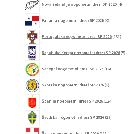
4
Nova Zelandija nogometni dresi SP 2026
4
izdelki
3
Panama nogometni dresi SP 2026
3
izdelki
131
Portugalska nogometni dresi SP 2026
131
izdelko
5
Republika Koreja nogometni dresi SP 2026
5
izdel
16
Senegal nogometni dresi SP 2026
16
izdelkov
6
Škotska nogometni dresi SP 2026
6
izdelkov
124
Španija nogometni dresi SP 2026
124
izdelkov
23
Švedska nogometni dresi SP 2026
23
izdelkov
11
Švica nogometni dresi SP 2026
11