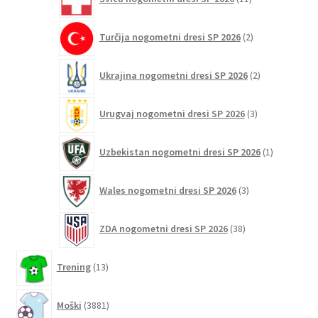
izdelkov
2
Turčija nogometni dresi SP 2026
2
izdelka
2
Ukrajina nogometni dresi SP 2026
2
izdelka
3
Urugvaj nogometni dresi SP 2026
3
izdelki
1
Uzbekistan nogometni dresi SP 2026
1
izdelek
3
Wales nogometni dresi SP 2026
3
izdelki
38
ZDA nogometni dresi SP 2026
38
izdelkov
13
Trening
13
izdelkov
3881
Moški
3881
izdelkov