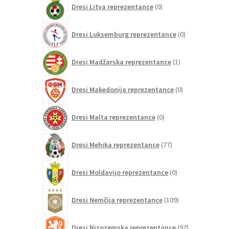
Dresi Litva reprezentance
0
izdelkov
0
Dresi Luksemburg reprezentance
0
izdelkov
1
Dresi Madžarska reprezentance
1
izdelek
0
Dresi Makedonija reprezentance
0
izdelkov
0
Dresi Malta reprezentance
0
izdelkov
77
Dresi Mehika reprezentance
77
izdelkov
0
Dresi Moldavijo reprezentance
0
izdelkov
109
Dresi Nemčija reprezentance
109
izdelkov
97
Dresi Nizozemska reprezentance
97