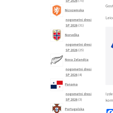
75
SP 2026
75
Gost
izdelkov
Nizozemska
Leic
nogometni dresi
31
SP 2026
31
izdelkov
Norveška
nogometni dresi
25
SP 2026
25
izdelkov
Nova Zelandija
nogometni dresi
4
SP 2026
4
izdelki
Panama
Izde
nogometni dresi
3
SP 2026
3
komp
izdelki
Portugalska