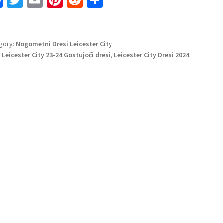
Fa
T
E
Pi
R
S
ce
wi
m
nt
e
h
b
tt
ai
er
d
ar
o
er
l
es
di
e
gory:
Nogometni Dresi Leicester City
:
Leicester City 23-24 Gostujoči dresi
,
Leicester City Dresi 2024
o
t
t
k