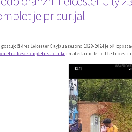
ledo oranžni Leicester City 2
mplet je pricurljal
 gostujoči dres Leicester Cityja za sezono 2023-2024 je bil izposta
metni dresi kompleti za otroke
created a model of the Leicester 