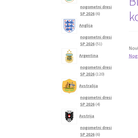
B
nogometni dresi
ko
6
SP 2026
6
izdelkov
Anglija
nogometni dresi
51
SP 2026
51
Novi
izdelkov
Nogo
Argentina
nogometni dresi
120
SP 2026
120
izdelkov
Avstralija
nogometni dresi
4
SP 2026
4
izdelki
Avstrija
nogometni dresi
6
SP 2026
6