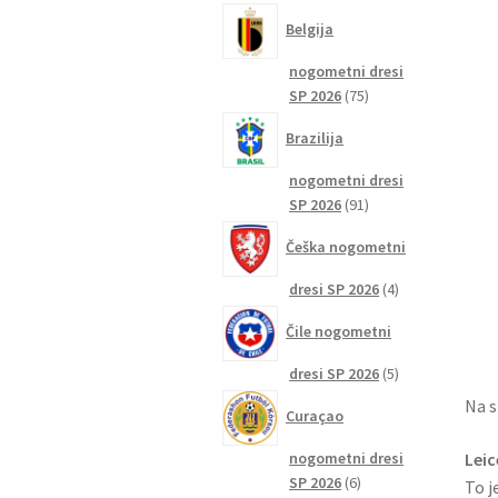
izdelkov
Belgija
nogometni dresi
75
SP 2026
75
izdelkov
Brazilija
nogometni dresi
91
SP 2026
91
izdelkov
Češka nogometni
4
dresi SP 2026
4
izdelki
Čile nogometni
5
dresi SP 2026
5
izdelkov
Na s
Curaçao
nogometni dresi
Leic
6
SP 2026
6
To j