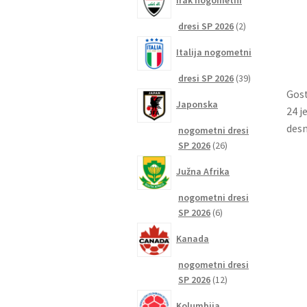
Irak nogometni
2
dresi SP 2026
2
izdelka
Italija nogometni
39
dresi SP 2026
39
izdelkov
Gost
Japonska
24 j
desn
nogometni dresi
26
SP 2026
26
izdelkov
Južna Afrika
nogometni dresi
6
SP 2026
6
izdelkov
Kanada
nogometni dresi
12
SP 2026
12
izdelkov
Kolumbija