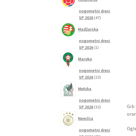
nogometni dresi
47
SP 2026
47
izdelkov
Madžarska
nogometni dresi
1
SP 2026
1
izdelek
Maroko
nogometni dresi
23
SP 2026
23
izdelkov
Mehika
nogometni dresi
Grb 
32
SP 2026
32
izdelkov
oran
Nemčija
Ogle
nogometni dresi