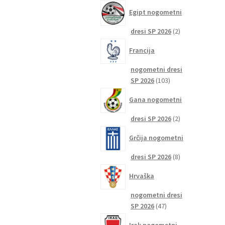
izdelkov
Egipt nogometni
2
dresi SP 2026
2
izdelka
Francija
nogometni dresi
103
SP 2026
103
izdelki
Gana nogometni
2
dresi SP 2026
2
izdelka
Grčija nogometni
8
dresi SP 2026
8
izdelkov
Hrvaška
nogometni dresi
47
SP 2026
47
izdelkov