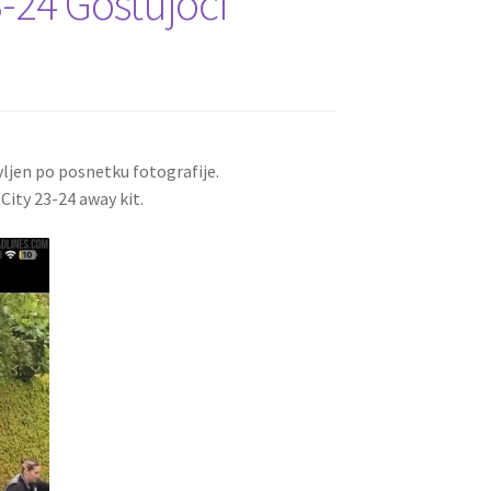
3-24 Gostujoči
vljen po posnetku fotografije.
City 23-24 away kit.