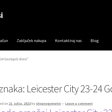
i
račun
Zaključek nakupa
Kontaktiraj nas
Blog
čun
Trgovina
Zaključek nakupa
24 Gostujoči dresi”
znaka:
Leicester City 23-24 G
ed on
21. julija, 2023
by
shopnogometni
—
Leave a comment