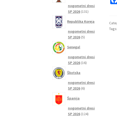
nogometni dresi
131
SP 2026
131
izdelkov
Republika Koreja
Cate
Tags
nogometni dresi
5
SP 2026
5
izdelkov
Senegal
nogometni dresi
16
SP 2026
16
izdelkov
Škotska
nogometni dresi
6
SP 2026
6
izdelkov
Španija
nogometni dresi
124
SP 2026
124