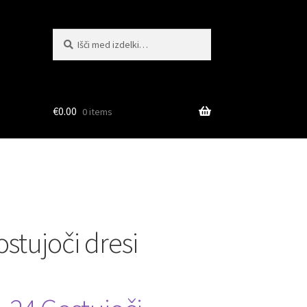
Išči:
Iskanje
€
0.00
0 items
ostujoči dresi