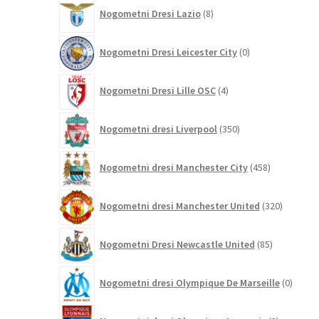
8
Nogometni Dresi Lazio
8
izdelkov
0
Nogometni Dresi Leicester City
0
izdelkov
4
Nogometni Dresi Lille OSC
4
izdelki
350
Nogometni dresi Liverpool
350
izdelkov
458
Nogometni dresi Manchester City
458
izdelkov
320
Nogometni dresi Manchester United
320
izdelkov
85
Nogometni Dresi Newcastle United
85
izdelkov
0
Nogometni dresi Olympique De Marseille
0
izdelk
3