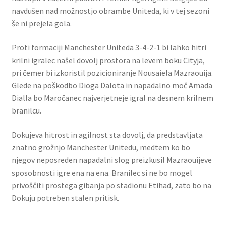
navdušen nad možnostjo obrambe Uniteda, ki v tej sezoni
še ni prejela gola.
Proti formaciji Manchester Uniteda 3-4-2-1 bi lahko hitri
krilni igralec našel dovolj prostora na levem boku Cityja,
pri čemer bi izkoristil pozicioniranje Nousaiela Mazraouija.
Glede na poškodbo Dioga Dalota in napadalno moč Amada
Dialla bo Maročanec najverjetneje igral na desnem krilnem
branilcu.
Dokujeva hitrost in agilnost sta dovolj, da predstavljata
znatno grožnjo Manchester Unitedu, medtem ko bo
njegov neposreden napadalni slog preizkusil Mazraouijeve
sposobnosti igre ena na ena. Branilec si ne bo mogel
privoščiti prostega gibanja po stadionu Etihad, zato bo na
Dokuju potreben stalen pritisk.