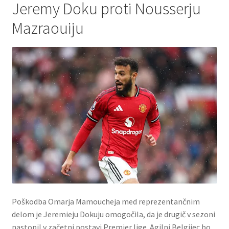
Jeremy Doku proti Nousserju
Mazraouiju
Poškodba Omarja Mamoucheja med reprezentančnim
delom je Jeremieju Dokuju omogočila, da je drugič v sezoni
nastopil v začetni postavi Premier lige. Agilni Belgijec bo