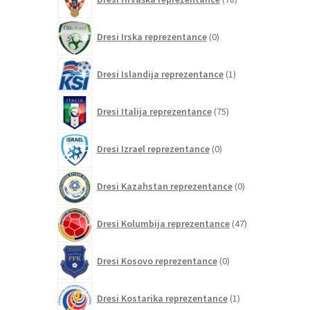
izdelkov
0
Dresi Irska reprezentance
0
izdelkov
1
Dresi Islandija reprezentance
1
izdelek
75
Dresi Italija reprezentance
75
izdelkov
0
Dresi Izrael reprezentance
0
izdelkov
0
Dresi Kazahstan reprezentance
0
izdelkov
47
Dresi Kolumbija reprezentance
47
izdelkov
0
Dresi Kosovo reprezentance
0
izdelkov
1
Dresi Kostarika reprezentance
1
izdelek