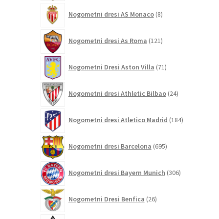
8
Nogometni dresi AS Monaco
8
izdelkov
121
Nogometni dresi As Roma
121
izdelkov
71
Nogometni Dresi Aston Villa
71
izdelkov
24
Nogometni dresi Athletic Bilbao
24
izdelkov
184
Nogometni dresi Atletico Madrid
184
izdelkov
695
Nogometni dresi Barcelona
695
izdelkov
306
Nogometni dresi Bayern Munich
306
izdelkov
26
Nogometni Dresi Benfica
26
izdelkov