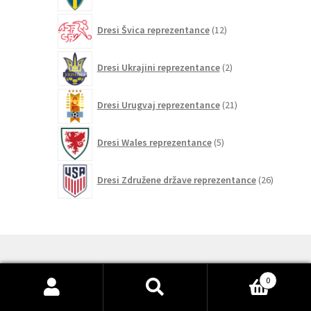
12
Dresi Švica reprezentance
12
izdelkov
2
Dresi Ukrajini reprezentance
2
izdelka
21
Dresi Urugvaj reprezentance
21
izdelkov
5
Dresi Wales reprezentance
5
izdelkov
26
Dresi Združene države reprezentance
26
izdelkov
0
© Otroški nogometni dresi 2026
Išči:
Iskanje
Nogometni dresi kompleti
.