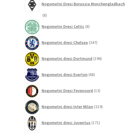
Nogometni Dresi Borussia Monchengladbach
8
8
izdelkov
8
Nogometni Dresi Celtic
8
izdelkov
347
Nogometni dresi Chelsea
347
izdelkov
196
Nogometni dresi Dortmund
196
izdelkov
68
Nogometni dresi Everton
68
izdelkov
13
Nogometni Dresi Feyenoord
13
izdelkov
219
Nogometni dresi Inter Milan
219
izdelkov
171
Nogometni dresi Juventus
171
izdelkov