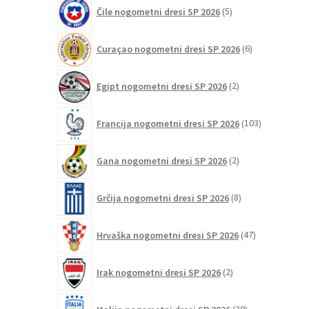
5
Čile nogometni dresi SP 2026
5
izdelkov
6
Curaçao nogometni dresi SP 2026
6
izdelkov
2
Egipt nogometni dresi SP 2026
2
izdelka
103
Francija nogometni dresi SP 2026
103
izdelki
2
Gana nogometni dresi SP 2026
2
izdelka
8
Grčija nogometni dresi SP 2026
8
izdelkov
47
Hrvaška nogometni dresi SP 2026
47
izdelkov
2
Irak nogometni dresi SP 2026
2
izdelka
39