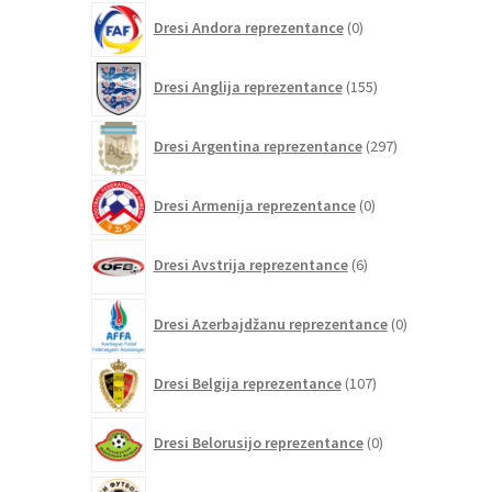
0
Dresi Andora reprezentance
0
izdelkov
155
Dresi Anglija reprezentance
155
izdelkov
297
Dresi Argentina reprezentance
297
izdelkov
0
Dresi Armenija reprezentance
0
izdelkov
6
Dresi Avstrija reprezentance
6
izdelkov
0
Dresi Azerbajdžanu reprezentance
0
izdelkov
107
Dresi Belgija reprezentance
107
izdelkov
0
Dresi Belorusijo reprezentance
0
izdelkov
0