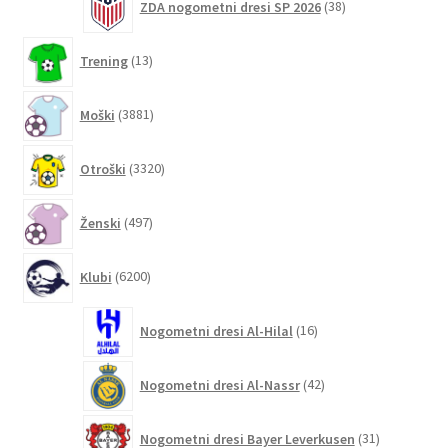
ZDA nogometni dresi SP 2026
38
izdelkov
13
Trening
13
izdelkov
3881
Moški
3881
izdelkov
3320
Otroški
3320
izdelkov
497
Ženski
497
izdelkov
6200
Klubi
6200
izdelkov
16
Nogometni dresi Al-Hilal
16
izdelkov
42
Nogometni dresi Al-Nassr
42
izdelkov
31
Nogometni dresi Bayer Leverkusen
31
izdelkov