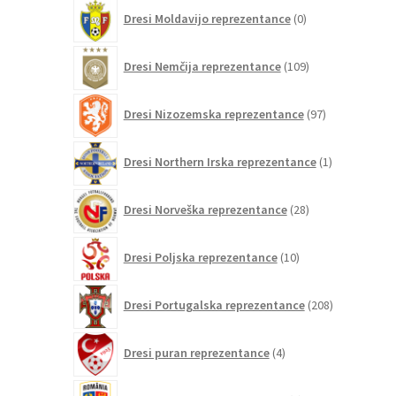
0
Dresi Moldavijo reprezentance
0
izdelkov
109
Dresi Nemčija reprezentance
109
izdelkov
97
Dresi Nizozemska reprezentance
97
izdelkov
1
Dresi Northern Irska reprezentance
1
izdelek
28
Dresi Norveška reprezentance
28
izdelkov
10
Dresi Poljska reprezentance
10
izdelkov
208
Dresi Portugalska reprezentance
208
izdelkov
4
Dresi puran reprezentance
4
izdelki
0