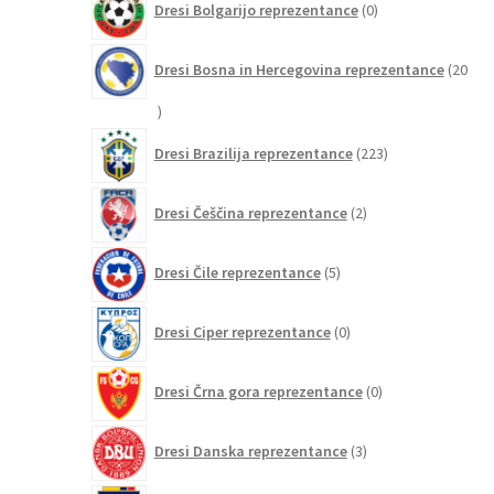
Dresi Bolgarijo reprezentance
0
izdelkov
Dresi Bosna in Hercegovina reprezentance
20
20
izdelkov
223
Dresi Brazilija reprezentance
223
izdelkov
2
Dresi Češčina reprezentance
2
izdelka
5
Dresi Čile reprezentance
5
izdelkov
0
Dresi Ciper reprezentance
0
izdelkov
0
Dresi Črna gora reprezentance
0
izdelkov
3
Dresi Danska reprezentance
3
izdelki