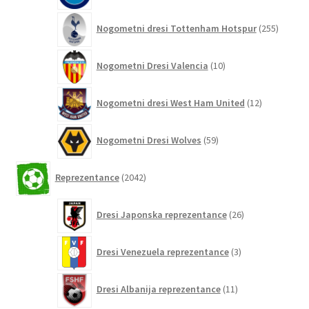
255
Nogometni dresi Tottenham Hotspur
255
izdelko
10
Nogometni Dresi Valencia
10
izdelkov
12
Nogometni dresi West Ham United
12
izdelkov
59
Nogometni Dresi Wolves
59
izdelkov
2042
Reprezentance
2042
izdelkov
26
Dresi Japonska reprezentance
26
izdelkov
3
Dresi Venezuela reprezentance
3
izdelki
11
Dresi Albanija reprezentance
11
izdelkov