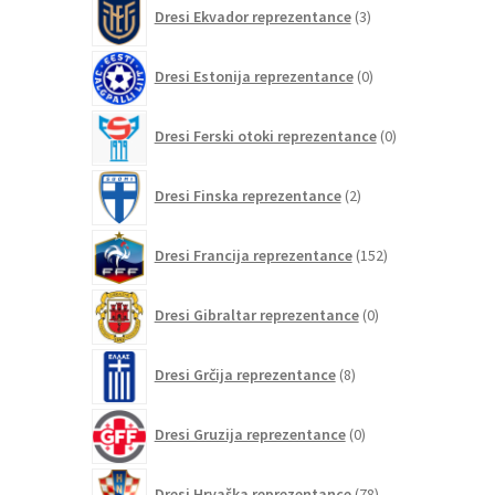
3
Dresi Ekvador reprezentance
3
izdelki
0
Dresi Estonija reprezentance
0
izdelkov
0
Dresi Ferski otoki reprezentance
0
izdelkov
2
Dresi Finska reprezentance
2
izdelka
152
Dresi Francija reprezentance
152
izdelkov
0
Dresi Gibraltar reprezentance
0
izdelkov
8
Dresi Grčija reprezentance
8
izdelkov
0
Dresi Gruzija reprezentance
0
izdelkov
78
Dresi Hrvaška reprezentance
78