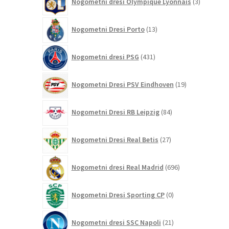
Nogometni dresi Olympique Lyonnais
3
izdelki
13
Nogometni Dresi Porto
13
izdelkov
431
Nogometni dresi PSG
431
izdelkov
19
Nogometni Dresi PSV Eindhoven
19
izdelkov
84
Nogometni Dresi RB Leipzig
84
izdelkov
27
Nogometni Dresi Real Betis
27
izdelkov
696
Nogometni dresi Real Madrid
696
izdelkov
0
Nogometni Dresi Sporting CP
0
izdelkov
21
Nogometni dresi SSC Napoli
21
izdelkov