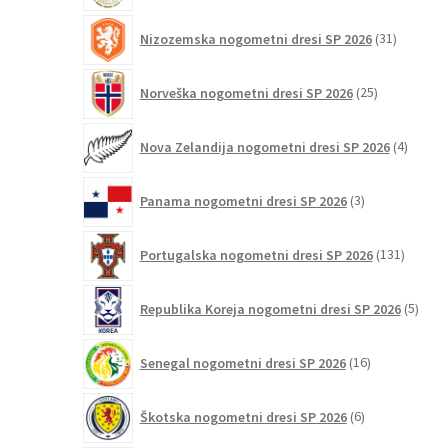
31
Nizozemska nogometni dresi SP 2026
31
izdelkov
25
Norveška nogometni dresi SP 2026
25
izdelkov
4
Nova Zelandija nogometni dresi SP 2026
4
izdelki
3
Panama nogometni dresi SP 2026
3
izdelki
131
Portugalska nogometni dresi SP 2026
131
izdelko
5
Republika Koreja nogometni dresi SP 2026
5
izdel
16
Senegal nogometni dresi SP 2026
16
izdelkov
6
Škotska nogometni dresi SP 2026
6
izdelkov