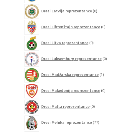
0
Dresi Latvija reprezentance
0
izdelkov
0
Dresi Lihtenštajn reprezentance
0
izdelkov
0
Dresi Litva reprezentance
0
izdelkov
0
Dresi Luksemburg reprezentance
0
izdelkov
1
Dresi Madžarska reprezentance
1
izdelek
0
Dresi Makedonija reprezentance
0
izdelkov
0
Dresi Malta reprezentance
0
izdelkov
77
Dresi Mehika reprezentance
77
izdelkov