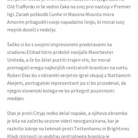
Old Traffordu in še vedno čaka na svoj prvi nastop v Premier
ligi. Zaradi poškodb Cunhe in Masona Mounta mora
Amorim prilagoditi svojo napadalno linijo, bi moral svoj
mejnik doseči v nedeljo.
Šeško si bo s svojimi impresivnimi predstavami na
stadionu Etihad hitro pridobil navijače Manchester
Uniteda, a če bo želel pustiti trajen vtis, bo moral
premagati enega najboljših centralnih branilcev na svetu.
Ruben Dias bo v obrambi verjetno igral skupaj z Nathanom
Akejem, portugalski reprezentant pa si bo prizadeval, da
njegov slovenski kolega ne bo pritegnil pozornosti
medijev.
Dias je proti Cityju redko delal napake, a njihova obramba
je bila na začetku sezone videti neorganizirana, kar je
razkrilo luknje na tekmah proti Tottenhamu in Brightonu.
Kljub mirnosti in vodstvu centralnega branilca je