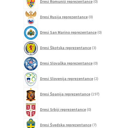
Dresi Romuniji reprezentance
0
izdelkov
0
Dresi Rusija reprezentance
0
izdelkov
0
Dresi San Marino reprezentance
0
izdelkov
3
Dresi Škotska reprezentance
3
izdelki
0
Dresi Slovaška reprezentance
0
izdelkov
2
Dresi Slovenija reprezentance
2
izdelka
197
Dresi Španija reprezentance
197
izdelkov
0
Dresi Srbiji reprezentance
0
izdelkov
7
Dresi Švedska reprezentance
7
izdelkov