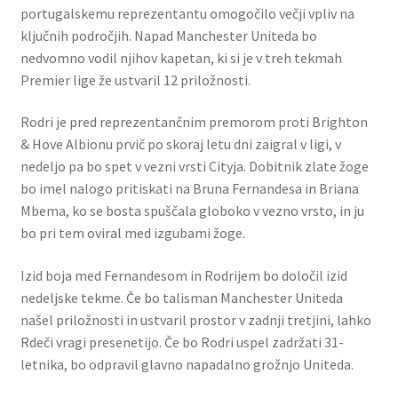
portugalskemu reprezentantu omogočilo večji vpliv na
ključnih področjih. Napad Manchester Uniteda bo
nedvomno vodil njihov kapetan, ki si je v treh tekmah
Premier lige že ustvaril 12 priložnosti.
Rodri je pred reprezentančnim premorom proti Brighton
& Hove Albionu prvič po skoraj letu dni zaigral v ligi, v
nedeljo pa bo spet v vezni vrsti Cityja. Dobitnik zlate žoge
bo imel nalogo pritiskati na Bruna Fernandesa in Briana
Mbema, ko se bosta spuščala globoko v vezno vrsto, in ju
bo pri tem oviral med izgubami žoge.
Izid boja med Fernandesom in Rodrijem bo določil izid
nedeljske tekme. Če bo talisman Manchester Uniteda
našel priložnosti in ustvaril prostor v zadnji tretjini, lahko
Rdeči vragi presenetijo. Če bo Rodri uspel zadržati 31-
letnika, bo odpravil glavno napadalno grožnjo Uniteda.