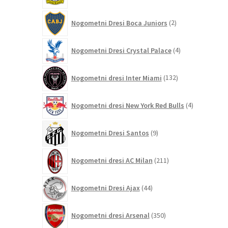
2
Nogometni Dresi Boca Juniors
2
izdelka
4
Nogometni Dresi Crystal Palace
4
izdelki
132
Nogometni dresi Inter Miami
132
izdelkov
4
Nogometni dresi New York Red Bulls
4
izdelki
9
Nogometni Dresi Santos
9
izdelkov
211
Nogometni dresi AC Milan
211
izdelkov
44
Nogometni Dresi Ajax
44
izdelkov
350
Nogometni dresi Arsenal
350
izdelkov