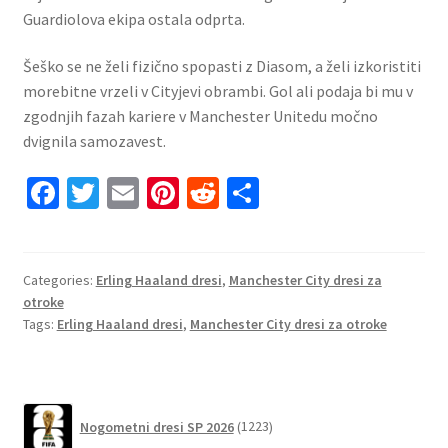
Guardiolova ekipa ostala odprta.
Šeško se ne želi fizično spopasti z Diasom, a želi izkoristiti
morebitne vrzeli v Cityjevi obrambi. Gol ali podaja bi mu v
zgodnjih fazah kariere v Manchester Unitedu močno
dvignila samozavest.
Fa
T
E
Pi
R
S
ce
wi
m
nt
e
h
b
tt
ai
er
d
ar
o
er
l
es
di
e
Categories:
Erling Haaland dresi
,
Manchester City dresi za
otroke
o
t
t
Tags:
Erling Haaland dresi
,
Manchester City dresi za otroke
k
1223
Nogometni dresi SP 2026
1223
izdelkov