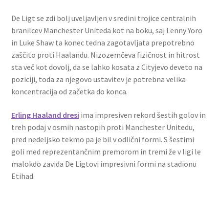
De Ligt se zdi bolj uveljavljen v sredini trojice centralnih
branilcev Manchester Uniteda kot na boku, saj Lenny Yoro
in Luke Shaw ta konec tedna zagotavljata prepotrebno
zaščito proti Haalandu. Nizozemčeva fizičnost in hitrost
sta več kot dovolj, da se lahko kosata z Cityjevo deveto na
poziciji, toda za njegovo ustavitev je potrebna velika
koncentracija od začetka do konca.
Erling Haaland dresi
ima impresiven rekord šestih golov in
treh podaj v osmih nastopih proti Manchester Unitedu,
pred nedeljsko tekmo pa je bil v odlični formi. S šestimi
goli med reprezentančnim premorom in tremi že v ligi le
malokdo zavida De Ligtovi impresivni formi na stadionu
Etihad.