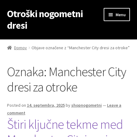
Otroški nogometni
Skip
Skip
Menu
to
to
dresi
navigation
content
Domov
Domov
Objave označene z “Manchester City dresi za otroke”
Blog
Oznaka:
Manchester City
Kontaktiraj nas
dresi za otroke
Košarica
Moj račun
Posted on
14. septembra, 2025
by
shopnogometni
—
Leave a
comment
Štiri ključne tekme med
Trgovina
Zaključek nakupa