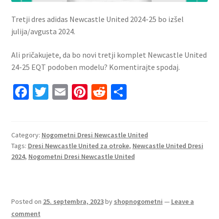
Tretji dres adidas Newcastle United 2024-25 bo izšel
julija/avgusta 2024.
Ali pričakujete, da bo novi tretji komplet Newcastle United
24-25 EQT podoben modelu? Komentirajte spodaj.
Fa
T
E
Pi
R
S
ce
wi
m
nt
e
h
b
tt
ai
er
d
ar
o
er
l
es
di
e
Category:
Nogometni Dresi Newcastle United
Tags:
Dresi Newcastle United za otroke
,
Newcastle United Dresi
o
t
t
2024
,
Nogometni Dresi Newcastle United
k
Posted on
25. septembra, 2023
by
shopnogometni
—
Leave a
comment