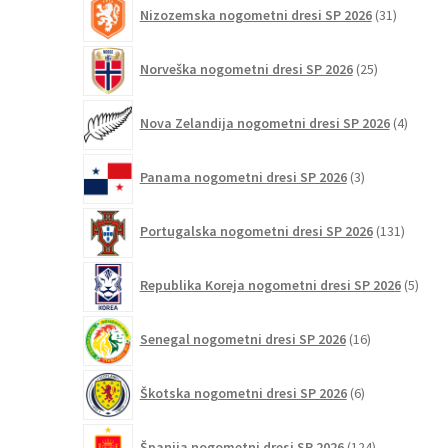
31
Nizozemska nogometni dresi SP 2026
31
izdelkov
25
Norveška nogometni dresi SP 2026
25
izdelkov
4
Nova Zelandija nogometni dresi SP 2026
4
izdelki
3
Panama nogometni dresi SP 2026
3
izdelki
131
Portugalska nogometni dresi SP 2026
131
izdelko
5
Republika Koreja nogometni dresi SP 2026
5
izdel
16
Senegal nogometni dresi SP 2026
16
izdelkov
6
Škotska nogometni dresi SP 2026
6
izdelkov
124
Španija nogometni dresi SP 2026
124