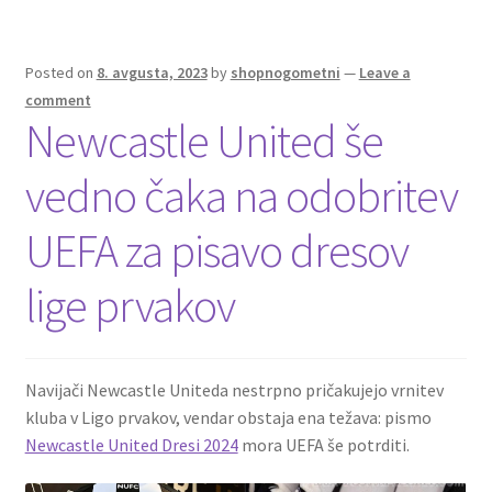
k
Posted on
8. avgusta, 2023
by
shopnogometni
—
Leave a
comment
Newcastle United še
vedno čaka na odobritev
UEFA za pisavo dresov
lige prvakov
Navijači Newcastle Uniteda nestrpno pričakujejo vrnitev
kluba v Ligo prvakov, vendar obstaja ena težava: pismo
Newcastle United Dresi 2024
mora UEFA še potrditi.