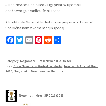
Ali bo Newcastle United v Ligi prvakov uporabil
enobarvnega branilca, še ni znano.
Ali želite, da Newcastle United čim prej reši to težavo?
Sporočite nam v komentarjih spodaj.
Fa
T
E
Pi
R
S
ce
wi
m
nt
e
h
b
tt
ai
er
d
ar
o
er
l
es
di
e
Category:
Nogometni Dresi Newcastle United
Tags:
Dresi Newcastle United za otroke
,
Newcastle United Dresi
o
t
t
2024
,
Nogometni Dresi Newcastle United
k
1223
Nogometni dresi SP 2026
1223
izdelkov
6