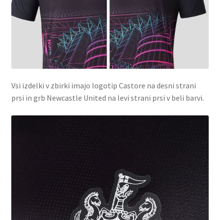
Vsi izdelki v zbirki imajo logotip Castore na desni strani
prsi in grb Newcastle United na levi strani prsi v beli barvi.