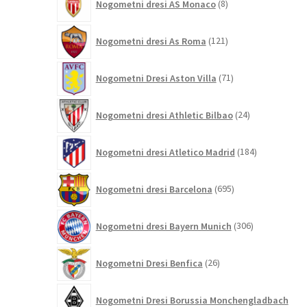
Nogometni dresi AS Monaco
8
izdelkov
121
Nogometni dresi As Roma
121
izdelkov
71
Nogometni Dresi Aston Villa
71
izdelkov
24
Nogometni dresi Athletic Bilbao
24
izdelkov
184
Nogometni dresi Atletico Madrid
184
izdelkov
695
Nogometni dresi Barcelona
695
izdelkov
306
Nogometni dresi Bayern Munich
306
izdelkov
26
Nogometni Dresi Benfica
26
izdelkov
Nogometni Dresi Borussia Monchengladbach