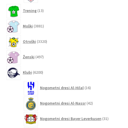
13
Trening
13
izdelkov
3881
Moški
3881
izdelkov
3320
Otroški
3320
izdelkov
497
Ženski
497
izdelkov
6200
Klubi
6200
izdelkov
16
Nogometni dresi Al-Hilal
16
izdelkov
42
Nogometni dresi Al-Nassr
42
izdelkov
31
Nogometni dresi Bayer Leverkusen
31
izdelkov