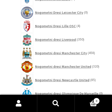
izdelkov
0
Nogometni Dresi Leicester City
0
izdelkov
4
Nogometni Dresi Lille OSC
4
izdelki
350
Nogometni dresi Liverpool
350
izdelkov
458
Nogometni dresi Manchester City
458
izdelkov
320
Nogometni dresi Manchester United
320
izdelkov
85
Nogometni Dresi Newcastle United
85
izdelkov
0
Nogometni dresi Olympique De Marseille
0
izdelk
0
3
Išči:
Iskanje
Nogometni dresi Olympique Lyonnais
3
izdelki