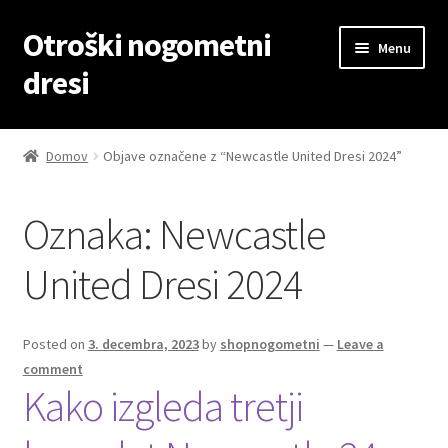
Otroški nogometni
Skip
Skip
Menu
to
to
dresi
navigation
content
Domov
Domov
Objave označene z “Newcastle United Dresi 2024”
Blog
Oznaka:
Newcastle
Kontaktiraj nas
United Dresi 2024
Košarica
Moj račun
Posted on
3. decembra, 2023
by
shopnogometni
—
Leave a
comment
Kako izgleda tretji
Trgovina
Zaključek nakupa