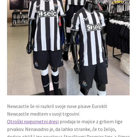
Newcastle še ni razkril svoje nove pisave Eurokit
Newcastle medtem v svoji trgovini
Otroški nogometni dresi
prodaja le majice z grbom lige
prvakov. Nenavadno je, da lahko stranke, če to želijo,
dodajo obliž Lige prvakov s številkami Premier lige, s čimer