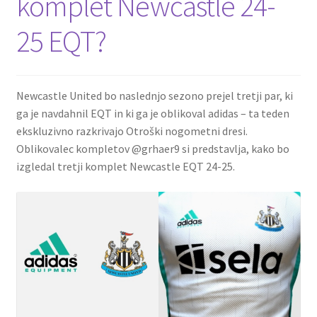
komplet Newcastle 24-
25 EQT?
Newcastle United bo naslednjo sezono prejel tretji par, ki
ga je navdahnil EQT in ki ga je oblikoval adidas – ta teden
ekskluzivno razkrivajo Otroški nogometni dresi.
Oblikovalec kompletov @grhaer9 si predstavlja, kako bo
izgledal tretji komplet Newcastle EQT 24-25.