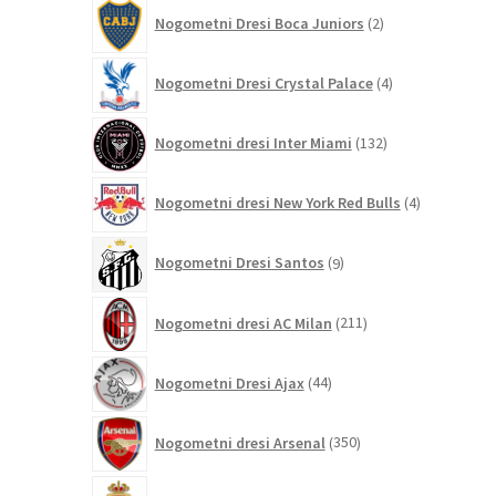
2
Nogometni Dresi Boca Juniors
2
izdelka
4
Nogometni Dresi Crystal Palace
4
izdelki
132
Nogometni dresi Inter Miami
132
izdelkov
4
Nogometni dresi New York Red Bulls
4
izdelki
9
Nogometni Dresi Santos
9
izdelkov
211
Nogometni dresi AC Milan
211
izdelkov
44
Nogometni Dresi Ajax
44
izdelkov
350
Nogometni dresi Arsenal
350
izdelkov
8