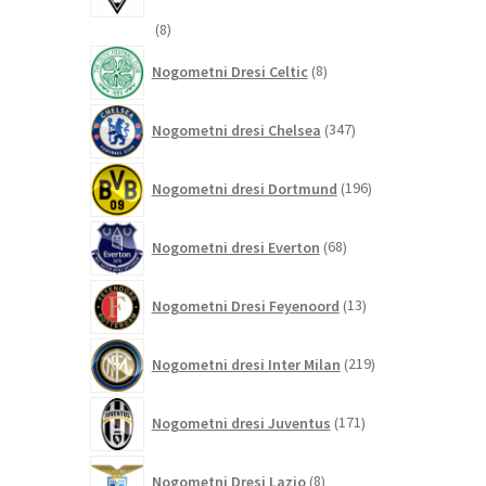
8
8
izdelkov
8
Nogometni Dresi Celtic
8
izdelkov
347
Nogometni dresi Chelsea
347
izdelkov
196
Nogometni dresi Dortmund
196
izdelkov
68
Nogometni dresi Everton
68
izdelkov
13
Nogometni Dresi Feyenoord
13
izdelkov
219
Nogometni dresi Inter Milan
219
izdelkov
171
Nogometni dresi Juventus
171
izdelkov
8
Nogometni Dresi Lazio
8