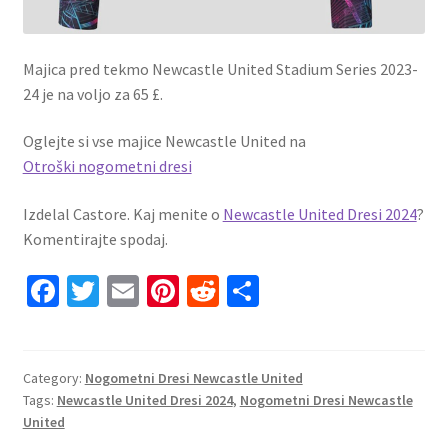
Majica pred tekmo Newcastle United Stadium Series 2023-
24 je na voljo za 65 £.
Oglejte si vse majice Newcastle United na
Otroški nogometni dresi
Izdelal Castore. Kaj menite o
Newcastle United Dresi 2024
?
Komentirajte spodaj.
Fa
T
E
Pi
R
S
ce
wi
m
nt
e
h
b
tt
ai
er
d
ar
o
er
l
es
di
e
Category:
Nogometni Dresi Newcastle United
Tags:
Newcastle United Dresi 2024
,
Nogometni Dresi Newcastle
o
t
t
United