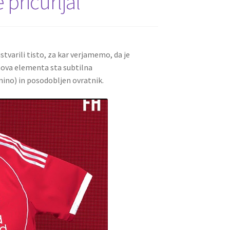
 pricurljal
varili tisto, za kar verjamemo, da je
nova elementa sta subtilna
anino) in posodobljen ovratnik.