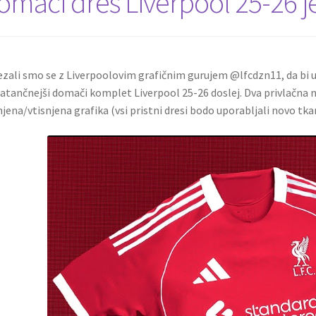
omači dres Liverpool 25-26 je
zali smo se z Liverpoolovim grafičnim gurujem @lfcdzn11, da bi ust
atančnejši domači komplet Liverpool 25-26 doslej. Dva privlačna 
njena/vtisnjena grafika (vsi pristni dresi bodo uporabljali novo tk