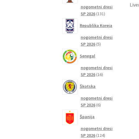
Live
nogometni dresi
131
SP 2026
131
izdelkov
Republika Koreja
nogometni dresi
5
SP 2026
5
izdelkov
Senegal
nogometni dresi
16
SP 2026
16
izdelkov
Škotska
nogometni dresi
6
SP 2026
6
izdelkov
Španija
nogometni dresi
124
SP 2026
124