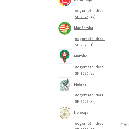
nogometni dresi
47
SP 2026
47
izdelkov
Madžarska
nogometni dresi
1
SP 2026
1
izdelek
Maroko
nogometni dresi
23
SP 2026
23
izdelkov
Mehika
nogometni dresi
32
SP 2026
32
izdelkov
Nemčija
nogometni dresi
Obli