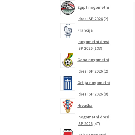
izdelkov
Egipt nogometni
2
dresi SP 2026
2
izdelka
Francija
nogometni dresi
103
SP 2026
103
izdelki
Gana nogometni
2
dresi SP 2026
2
izdelka
Grčija nogometni
8
dresi SP 2026
8
izdelkov
Hrvaška
nogometni dresi
47
SP 2026
47
izdelkov