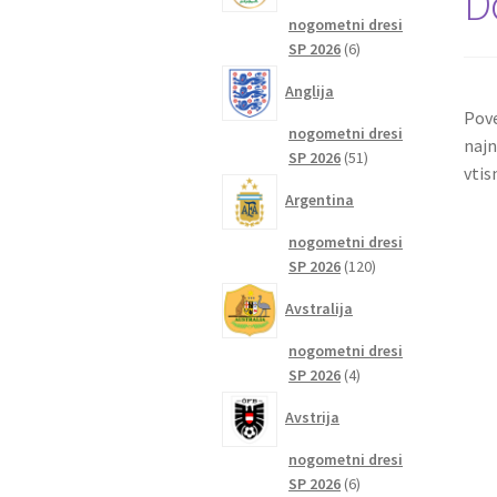
D
nogometni dresi
6
SP 2026
6
izdelkov
Anglija
Pove
nogometni dresi
najn
51
SP 2026
51
vtis
izdelkov
Argentina
nogometni dresi
120
SP 2026
120
izdelkov
Avstralija
nogometni dresi
4
SP 2026
4
izdelki
Avstrija
nogometni dresi
6
SP 2026
6