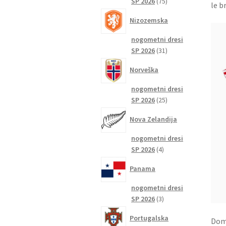
75
SP 2026
75
le b
izdelkov
Nizozemska
nogometni dresi
31
SP 2026
31
izdelkov
Norveška
nogometni dresi
25
SP 2026
25
izdelkov
Nova Zelandija
nogometni dresi
4
SP 2026
4
izdelki
Panama
nogometni dresi
3
SP 2026
3
izdelki
Portugalska
Doma