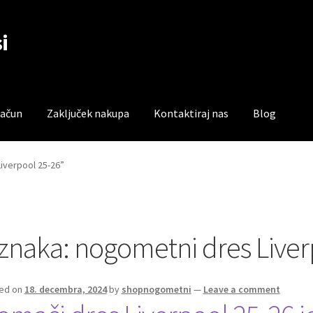
i
račun
Zaključek nakupa
Kontaktiraj nas
Blog
čun
Trgovina
Zaključek nakupa
iverpool 25-26”
znaka:
nogometni dres Liver
ed on
18. decembra, 2024
by
shopnogometni
—
Leave a comment