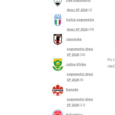
Irak nogometni
2
dresi SP 2026
2
izdelka
Italija nogometni
39
dresi SP 2026
39
izdelkov
Japonska
nogometni dresi
26
SP 2026
26
Po t
izdelkov
Južna Afrika
rdeč
nogometni dresi
6
SP 2026
6
izdelkov
Kanada
nogometni dresi
12
SP 2026
12
izdelkov
Kolumbija