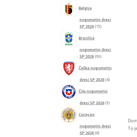
izdelkov
Belgija
nogometni dresi
75
SP 2026
75
izdelkov
Brazilija
nogometni dresi
91
SP 2026
91
izdelkov
Češka nogometni
4
dresi SP 2026
4
izdelki
Čile nogometni
5
dresi SP 2026
5
izdelkov
Curaçao
Doma
nogometni dresi
To j
6
SP 2026
6