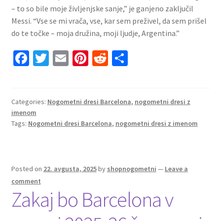
– to so bile moje življenjske sanje,” je ganjeno zaključil
Messi. “Vse se mi vrača, vse, kar sem preživel, da sem prišel
do te točke – moja družina, moji ljudje, Argentina.”
Fa
T
E
Pi
R
S
ce
wi
m
nt
e
h
b
tt
ai
er
d
ar
o
er
l
es
di
e
Categories:
Nogometni dresi Barcelona
,
nogometni dresi z
imenom
o
t
t
Tags:
Nogometni dresi Barcelona
,
nogometni dresi z imenom
k
Posted on
22. avgusta, 2025
by
shopnogometni
—
Leave a
comment
Zakaj bo Barcelona v