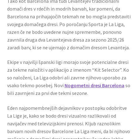
Tako kot Barcelona ima tudi Levantejev tradicionalni
domači dres v rdečih in modrih barvah, kar pomeni, da
Barcelona na prihajajočih tekmah ne bo mogla predstaviti
svojega domačega dresi. Po poročanju Sporta je La Liga,
razen če ne bodo uvedene nujne spremembe, ponovno
zavrnila druga dva Levantejeva dresa za sezono 2025/26
zaradi barv, ki se ne ujemajo z domačim dresom Levanteja.
Ekipe v najvišji španski ligi morajo svoje potencialne dresi
za tekme naložiti v aplikacijo z imenom “Kit Selector”. Ko
so naloženi, La Liga odobri ali zavrne njihovo uporabo za
vsako tekmo posebej. Novi
Nogometni dresi Barcelona
so
bili zavrnjeni za prvi dve tekmi sezone.
Eden najpomembnejših dejavnikov v postopku odobritve
La Lige je, kako se bodo dresi vizualno razlikovali od
navijačev med televizijskimi prenosi. Kljub raznolikim
barvam novih dresov Barcelone La Liga meni, da bi njihovo