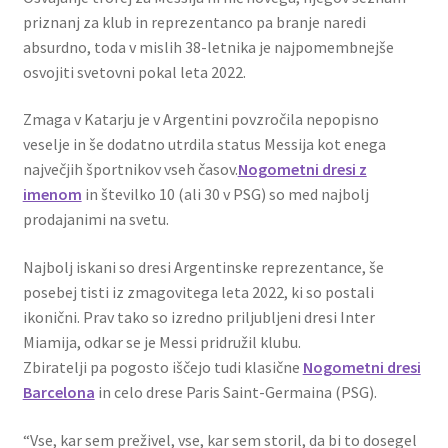
priznanj za klub in reprezentanco pa branje naredi
absurdno, toda v mislih 38-letnika je najpomembnejše
osvojiti svetovni pokal leta 2022.
Zmaga v Katarju je v Argentini povzročila nepopisno
veselje in še dodatno utrdila status Messija kot enega
največjih športnikov vseh časov.
Nogometni dresi z
imenom
in številko 10 (ali 30 v PSG) so med najbolj
prodajanimi na svetu.
Najbolj iskani so dresi Argentinske reprezentance, še
posebej tisti iz zmagovitega leta 2022, ki so postali
ikonični. Prav tako so izredno priljubljeni dresi Inter
Miamija, odkar se je Messi pridružil klubu.
Zbiratelji pa pogosto iščejo tudi klasične
Nogometni dresi
Barcelona
in celo drese Paris Saint-Germaina (PSG).
“Vse, kar sem preživel, vse, kar sem storil, da bi to dosegel