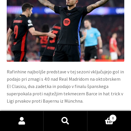
Rafinhine najboljše predstave v tej sezoni vključujejo gol in
podajo pri zmagi s 4:0 nad Real Madridom na oktobrskem
El Clasicu, dva zadetka in podajo v finalu španskega
superpokala proti najtežjim tekmecem Barce in hat trick v
Ligi prvakov proti Bayernu iz Münchna.
Zadnji igralec Barcelone, ki je osvojil zlato žogo, je bil
0
otroski nogometni dres
Lionel Messi leta 2019, čeprav je
Išči:
Iskanje
zvezdnik Barce od takrat nagrado osvojil še dvakrat, ko je