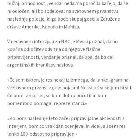
bližnji prihodnosti, vendar nedavna poročila kažejo, da še
ni odločen, ali bo sodeloval na svetovnem prvenstvu
naslednje poletje, ki ga bodo skupaj gostile Združene
države Amerike, Kanada in Mehika.
V nedavnem intervjuju za NBC je Messi priznal, da bo
končna odločitev odvisna od njegove fizične
pripravljenosti, vendar je priznal, da upa, da bo del
argentinskih branilcev naslova.
»Če sem iskren, je res nekaj izjemnega, da lahko igram na
svetovnem prvenstvu,« je pojasnil Messi. »Z veseljem bi šel.
Če bom lahko šel, se bom dobro počutil in bom
pomembno pomagal reprezentanci.«
»Ko bom naslednje leto začel pripravljalne aktivnosti z
Interjem, bom to vsak dan ocenjeval in videl, ali sem res
lahko 100-odstotno pripravljen.«