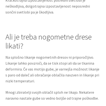
Kratkotrajna izpostavljenost posredni svetlobi je
neškodljiva, dolgotrajna izpostavljenost neposredni
sončni svetlobi pa je škodljiva.
Ali je treba nogometne drese
likati?
Na splošno likanje nogometnih dresov ni priporočljivo.
Likanje lahko povzroči, da se tisk stopi ali da se tkanina
deformira. Če vas motijo ​​gube, je varnejša možnost likanje
s paro od daleč ali obračanje oblačila navzven in likanje pri
nizki temperaturi.
Mnogi zbiratelji svojih oblačil sploh ne likajo. Nekatere
naravno nastale gube so vedno boljše od trajne poškodbe.