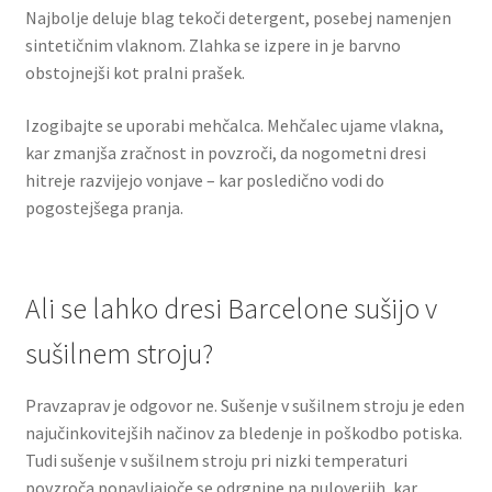
Najbolje deluje blag tekoči detergent, posebej namenjen
sintetičnim vlaknom. Zlahka se izpere in je barvno
obstojnejši kot pralni prašek.
Izogibajte se uporabi mehčalca. Mehčalec ujame vlakna,
kar zmanjša zračnost in povzroči, da nogometni dresi
hitreje razvijejo vonjave – kar posledično vodi do
pogostejšega pranja.
Ali se lahko dresi Barcelone sušijo v
sušilnem stroju?
Pravzaprav je odgovor ne. Sušenje v sušilnem stroju je eden
najučinkovitejših načinov za bledenje in poškodbo potiska.
Tudi sušenje v sušilnem stroju pri nizki temperaturi
povzroča ponavljajoče se odrgnine na puloverjih, kar