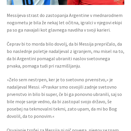
Messijeva strast do zastopanja Argentine v mednarodnem
nogometu je bila že nekaj let očitna, igralci v njegovi ekipi
pa so ga navajali kot glavnega navdiha v svoji karieri.
Čeprav bi to morda bilo dovolj, da bi Messija prepričalo, da
bo naslednje poletje nadaljeval z igranjem, mu misel na to,
da bi Argentini pomagal ubraniti naslov svetovnega
prvaka, pomaga tudi pri razmišljanju.
»Zelo sem nestrpen, ker je to svetovno prvenstvo,« je
nadaljeval Messi. »Pravkar smo osvojili zadnje svetovno
prvenstvo in bilo bi super, če bi ga ponovno ubranili, saj so
bile moje sanje vedno, da bi zastopal svojo državo, še
posebej na tekmovalni tekmi, zato upam, da mi bo Bog
dovolil, da to ponovim.«
Osvajanje trofej za Messija ni nič novega, njegov seznam