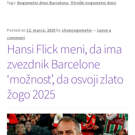
Tags:
Nogometni dresi Barcelona
,
Otroški nogometni dresi
o
t
t
k
Posted on
12. marca, 2025
by
shopnogometni
—
Leave a
comment
Hansi Flick meni, da ima
zvezdnik Barcelone
‘možnost’, da osvoji zlato
žogo 2025