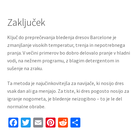
Zaključek
Ključ do preprečevanja bledenja dresov Barcelone je
zmanjšanje visokih temperatur, trenja in nepotrebnega
pranja. V večini primerov bo dobro delovalo pranje v hladni
vodi, na nežnem programu, z blagim detergentom in
sušenje na zraku.
Ta metoda je najučinkovitejša za navijače, ki nosijo dres
vsak dan ali ga menjajo. Za tiste, ki dres pogosto nosijo za
igranje nogometa, je bledenje neizogibno – to je le del
normalne obrabe.
Fa
T
E
Pi
R
S
ce
wi
m
nt
e
h