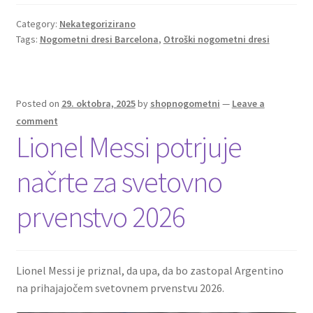
b
tt
ai
er
d
ar
o
er
l
es
di
e
Category:
Nekategorizirano
Tags:
Nogometni dresi Barcelona
,
Otroški nogometni dresi
o
t
t
k
Posted on
29. oktobra, 2025
by
shopnogometni
—
Leave a
comment
Lionel Messi potrjuje
načrte za svetovno
prvenstvo 2026
Lionel Messi je priznal, da upa, da bo zastopal Argentino
na prihajajočem svetovnem prvenstvu 2026.