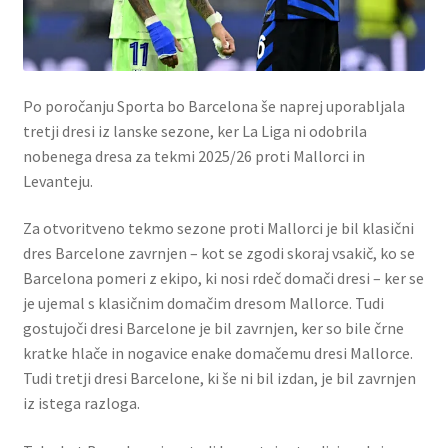
Po poročanju Sporta bo Barcelona še naprej uporabljala
tretji dresi iz lanske sezone, ker La Liga ni odobrila
nobenega dresa za tekmi 2025/26 proti Mallorci in
Levanteju.
Za otvoritveno tekmo sezone proti Mallorci je bil klasični
dres Barcelone zavrnjen – kot se zgodi skoraj vsakič, ko se
Barcelona pomeri z ekipo, ki nosi rdeč domači dresi – ker se
je ujemal s klasičnim domačim dresom Mallorce. Tudi
gostujoči dresi Barcelone je bil zavrnjen, ker so bile črne
kratke hlače in nogavice enake domačemu dresi Mallorce.
Tudi tretji dresi Barcelone, ki še ni bil izdan, je bil zavrnjen
iz istega razloga.