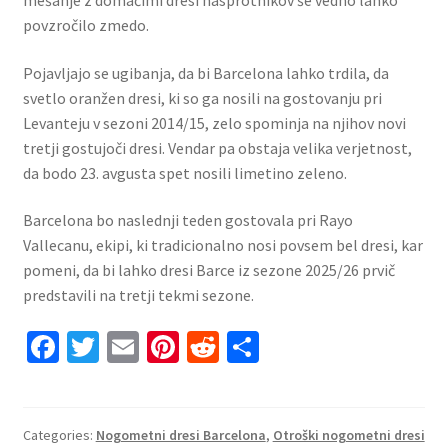
mešanje z domačimi dresi nasprotnikov še vedno lahko
povzročilo zmedo.
Pojavljajo se ugibanja, da bi Barcelona lahko trdila, da
svetlo oranžen dresi, ki so ga nosili na gostovanju pri
Levanteju v sezoni 2014/15, zelo spominja na njihov novi
tretji gostujoči dresi. Vendar pa obstaja velika verjetnost,
da bodo 23. avgusta spet nosili limetino zeleno.
Barcelona bo naslednji teden gostovala pri Rayo
Vallecanu, ekipi, ki tradicionalno nosi povsem bel dresi, kar
pomeni, da bi lahko dresi Barce iz sezone 2025/26 prvič
predstavili na tretji tekmi sezone.
Fa
T
E
Pi
R
S
ce
wi
m
nt
e
h
b
tt
ai
er
d
ar
o
er
l
es
di
e
Categories:
Nogometni dresi Barcelona
,
Otroški nogometni dresi