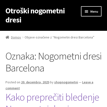
Otroški nogometni
Skip
Skip
Menu
to
to
dresi
navigation
content
Domov
Domov
Objave označene z “Nogometni dresi Barcelona”
Blog
Oznaka:
Nogometni dresi
Kontaktiraj nas
Barcelona
Košarica
Moj račun
Posted on
20. decembra, 2025
by
shopnogometni
—
Leave a
comment
Kako preprečiti bledenje
Trgovina
Zaključek nakupa