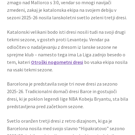
zmago nad Mallorco s 3:0, vendar so mnogi navijači
zmedeni, zakaj je katalonska ekipa na svojem debiju v
sezoni 2025-26 nosila lanskoletni svetlo zeleni tretji dresi.
Katalonski velikani bodo isti dresi nosili tudi na svoji drugi
tekmi sezone, v gosteh proti Levanteju. Vendar pa
odločitev o nadaljevanju z dresom iz lanske sezone ne
sprejme klub – namesto tega ima La Liga zadnjo besedo o
tem, kateri
Otroški nogometni dresi
bo vsaka ekipa nosila
na vsaki tekmi sezone.
Barcelona je predstavila svoje tri nove dresi za sezono
2025-26. Tradicionalni domači dresi Barce in gostujoči
dresi, ki je poklon legendi lige NBA Kobeju Bryantu, sta bila
predstavljena pred začetkom sezone.
Svetlo oranžen tretji dresi z retro dizajnom, ki ga je
Barcelona nosila med svojo slavno “Hipakratovo” sezono