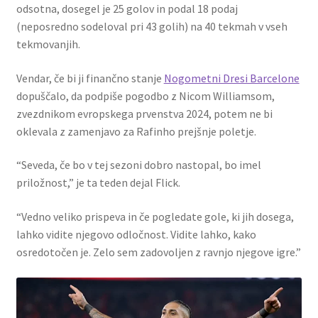
odsotna, dosegel je 25 golov in podal 18 podaj
(neposredno sodeloval pri 43 golih) na 40 tekmah v vseh
tekmovanjih.
Vendar, če bi ji finančno stanje
Nogometni Dresi Barcelone
dopuščalo, da podpiše pogodbo z Nicom Williamsom,
zvezdnikom evropskega prvenstva 2024, potem ne bi
oklevala z zamenjavo za Rafinho prejšnje poletje.
“Seveda, če bo v tej sezoni dobro nastopal, bo imel
priložnost,” je ta teden dejal Flick.
“Vedno veliko prispeva in če pogledate gole, ki jih dosega,
lahko vidite njegovo odločnost. Vidite lahko, kako
osredotočen je. Zelo sem zadovoljen z ravnjo njegove igre.”