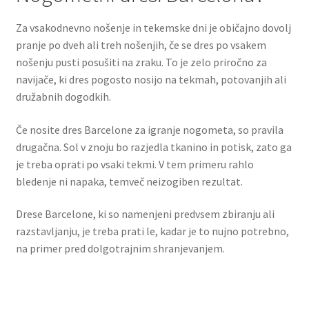
Za vsakodnevno nošenje in tekemske dni je običajno dovolj
pranje po dveh ali treh nošenjih, če se dres po vsakem
nošenju pusti posušiti na zraku. To je zelo priročno za
navijače, ki dres pogosto nosijo na tekmah, potovanjih ali
družabnih dogodkih.
Če nosite dres Barcelone za igranje nogometa, so pravila
drugačna. Sol v znoju bo razjedla tkanino in potisk, zato ga
je treba oprati po vsaki tekmi. V tem primeru rahlo
bledenje ni napaka, temveč neizogiben rezultat.
Drese Barcelone, ki so namenjeni predvsem zbiranju ali
razstavljanju, je treba prati le, kadar je to nujno potrebno,
na primer pred dolgotrajnim shranjevanjem.