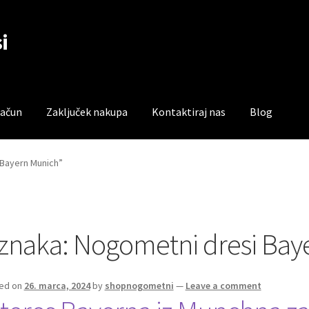
i
račun
Zaključek nakupa
Kontaktiraj nas
Blog
čun
Trgovina
Zaključek nakupa
Bayern Munich”
znaka:
Nogometni dresi Bay
ed on
26. marca, 2024
by
shopnogometni
—
Leave a comment