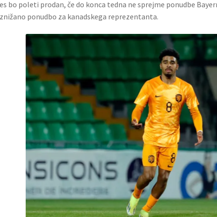
es bo poleti prodan, če do konca tedna ne sprejme ponudbe Bayer
 znižano ponudbo za kanadskega reprezentanta.