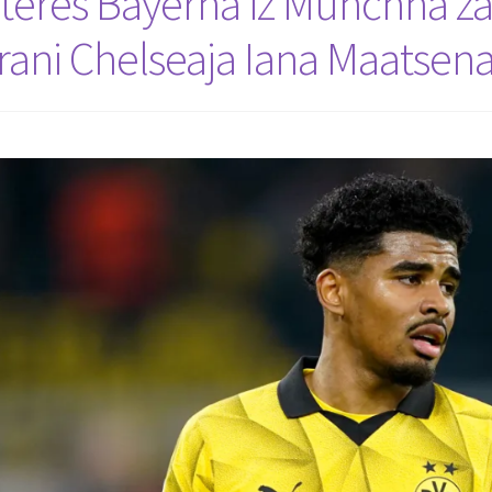
nteres Bayerna iz Munchna za 
trani Chelseaja Iana Maatsen