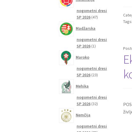
nogometni dresi
Cate
47
SP 2026
47
Tags
izdelkov
Madžarska
nogometni dresi
1
SP 2026
1
Post
izdelek
E
Maroko
nogometni dresi
k
23
SP 2026
23
izdelkov
Mehika
nogometni dresi
32
SP 2026
32
POSO
izdelkov
živl
Nemčija
nogometni dresi