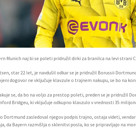
rn Munich naj bi se poleti pridružil dirki za branilca na levi strani
sen, star 22 let, je navdušil odkar se je pridružil Borussii Dortmun
jeni dogovor ne vključuje klavzule o trajnem nakupu, se bo na konc
akuje se, da bo na voljo za prestop poleti, preden se je pridružil
ford Bridgeu, ki vključuje odkupno klavzulo v vrednosti 35 milijono
bo Dortmund zasledoval njegov podpis trajno, ostaja videti, venda
ja, da Bayern razmišlja o sklenitvi posla, ko se pripravljajo na m