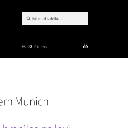
Išči:
Iskanje
€
0.00
0 items
ern Munich