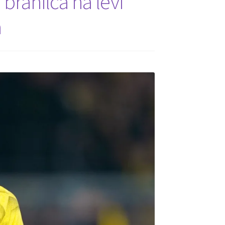
branilca na levi
a