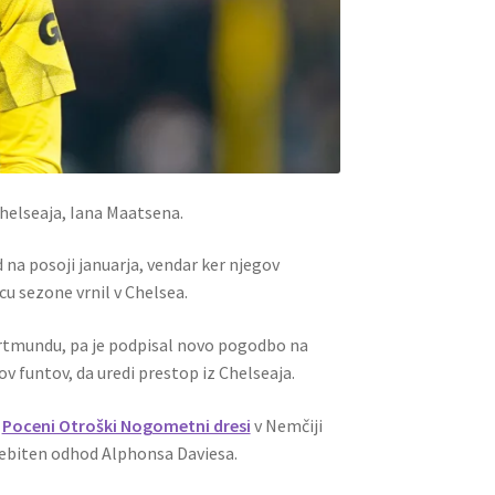
 Chelseaja, Iana Maatsena.
d na posoji januarja, vendar ker njegov
u sezone vrnil v Chelsea.
 Dortmundu, pa je podpisal novo pogodbo na
v funtov, da uredi prestop iz Chelseaja.
r
Poceni Otroški Nogometni dresi
v Nemčiji
orebiten odhod Alphonsa Daviesa.