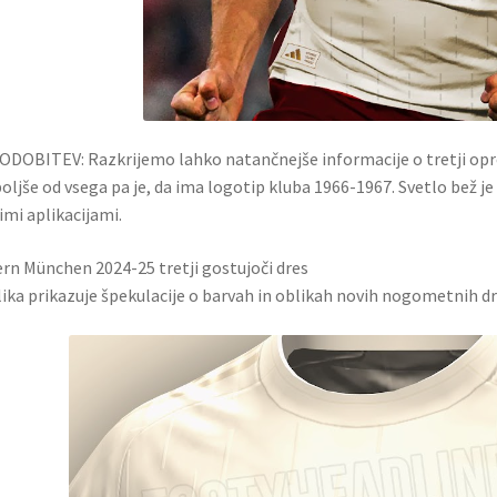
DOBITEV: Razkrijemo lahko natančnejše informacije o tretji op
oljše od vsega pa je, da ima logotip kluba 1966-1967. Svetlo bež je
imi aplikacijami.
rn München 2024-25 tretji gostujoči dres
lika prikazuje špekulacije o barvah in oblikah novih nogometnih d