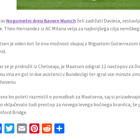
rav
Nogometni dresi Bayern Munich
želi zadržati Daviesa, sestavl
e. Theo Hernandez iz AC Milana velja za najboljšega cilja nemškeg
sen je viden kot še ena možnost skupaj z Miguelom Gutierrezom iz
id.
r se je pridružil iz Chelseaja, je Maatsen odigral 12 nastopov za D
nu ima en gol in dve asistenci v Bundesligi ter igral vse minute zm
hovenu.
sea bo poleti razmislil o ponudbah za Maatsena, saj si prizadevajo
o vključevalo tudi prestop za novega levega bočnega branilca, še p
ford Bridge.
Fa
T
E
Pi
R
S
ce
wi
m
nt
e
h