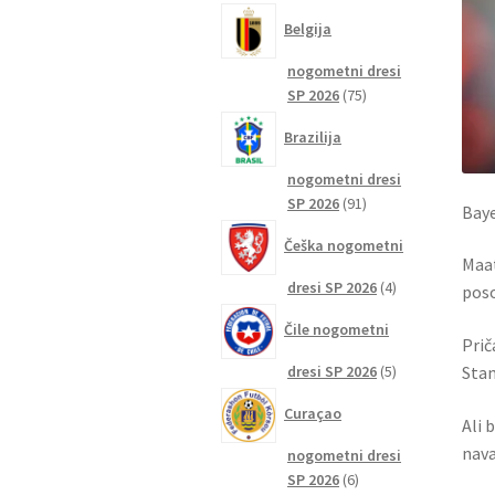
izdelkov
Belgija
nogometni dresi
75
SP 2026
75
izdelkov
Brazilija
nogometni dresi
91
SP 2026
91
Baye
izdelkov
Češka nogometni
Maat
4
dresi SP 2026
4
poso
izdelki
Čile nogometni
Prič
5
dresi SP 2026
5
Stam
izdelkov
Curaçao
Ali 
nava
nogometni dresi
6
SP 2026
6