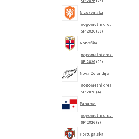
75
SP 2026
75
izdelkov
Nizozemska
nogometni dresi
31
SP 2026
31
izdelkov
Norveška
nogometni dresi
25
SP 2026
25
izdelkov
Nova Zelandija
nogometni dresi
4
SP 2026
4
izdelki
Panama
nogometni dresi
3
SP 2026
3
izdelki
Portugalska