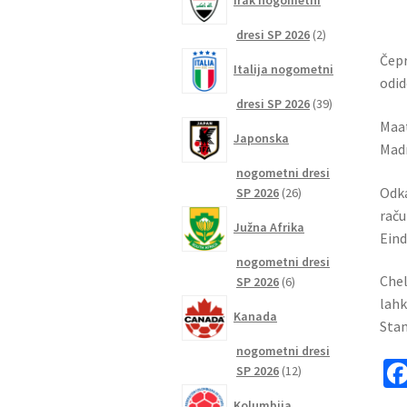
Irak nogometni
2
dresi SP 2026
2
izdelka
Čep
Italija nogometni
odid
39
dresi SP 2026
39
izdelkov
Maat
Japonska
Madr
nogometni dresi
Odka
26
SP 2026
26
izdelkov
raču
Južna Afrika
Eind
nogometni dresi
Chel
6
SP 2026
6
izdelkov
lahk
Kanada
Stam
nogometni dresi
12
SP 2026
12
izdelkov
Kolumbija