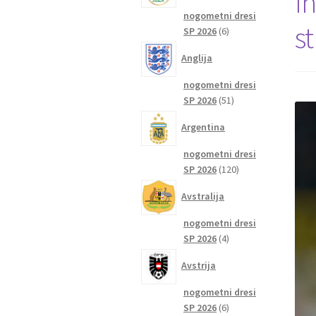
I
nogometni dresi
s
6
SP 2026
6
izdelkov
Anglija
nogometni dresi
51
SP 2026
51
izdelkov
Argentina
nogometni dresi
120
SP 2026
120
izdelkov
Avstralija
nogometni dresi
4
SP 2026
4
izdelki
Avstrija
nogometni dresi
6
SP 2026
6