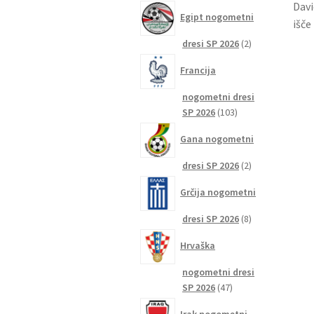
izdelkov
Davi
Egipt nogometni
išče
2
dresi SP 2026
2
izdelka
Francija
nogometni dresi
103
SP 2026
103
izdelki
Gana nogometni
2
dresi SP 2026
2
izdelka
Grčija nogometni
8
dresi SP 2026
8
izdelkov
Hrvaška
nogometni dresi
47
SP 2026
47
izdelkov