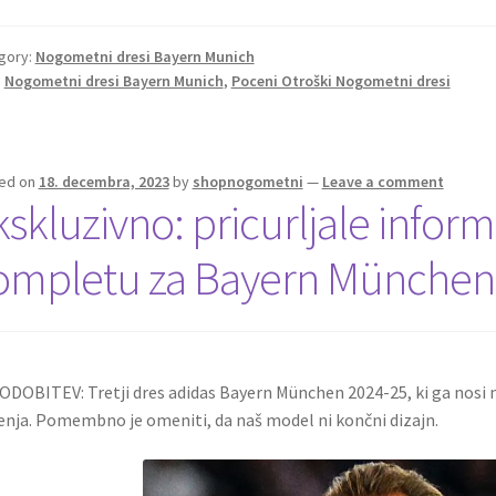
b
tt
ai
er
d
ar
o
er
l
es
di
e
gory:
Nogometni dresi Bayern Munich
:
Nogometni dresi Bayern Munich
,
Poceni Otroški Nogometni dresi
o
t
t
k
ed on
18. decembra, 2023
by
shopnogometni
—
Leave a comment
kskluzivno: pricurljale inform
ompletu za Bayern München
DOBITEV: Tretji dres adidas Bayern München 2024-25, ki ga nosi 
jenja. Pomembno je omeniti, da naš model ni končni dizajn.