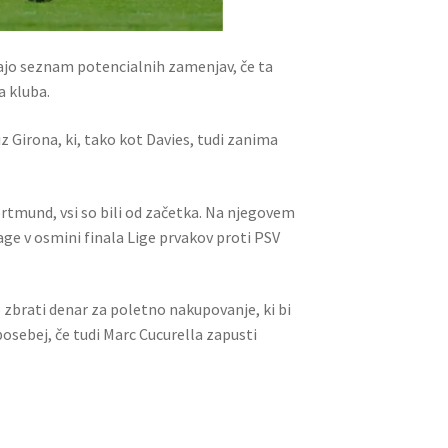
jajo seznam potencialnih zamenjav, če ta
a kluba.
 Girona, ki, tako kot Davies, tudi zanima
ortmund, vsi so bili od začetka. Na njegovem
age v osmini finala Lige prvakov proti PSV
 zbrati denar za poletno nakupovanje, ki bi
osebej, če tudi Marc Cucurella zapusti