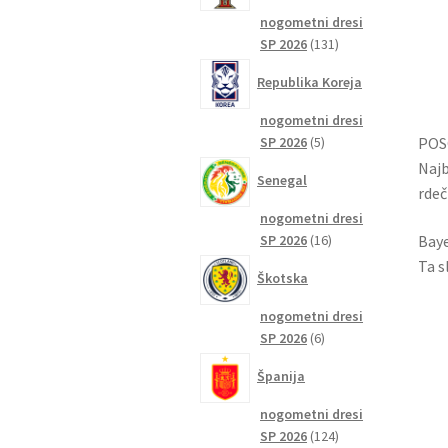
nogometni dresi
131
SP 2026
131
izdelkov
Republika Koreja
nogometni dresi
5
SP 2026
5
POSO
izdelkov
Najb
Senegal
rdeč
nogometni dresi
16
SP 2026
16
Baye
izdelkov
Ta s
Škotska
nogometni dresi
6
SP 2026
6
izdelkov
Španija
nogometni dresi
124
SP 2026
124