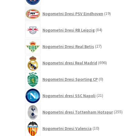
19
Nogometni Dresi PSV Eindhoven
19
izdelkov
84
Nogometni Dresi RB Leipzig
84
izdelkov
27
Nogometni Dresi Real Betis
27
izdelkov
696
Nogometni dresi Real Madrid
696
izdelkov
0
Nogometni Dresi Sporting CP
0
izdelkov
21
Nogometni dresi SSC Napoli
21
izdelkov
255
Nogometni dresi Tottenham Hotspur
255
izdelko
10
Nogometni Dresi Valencia
10
izdelkov