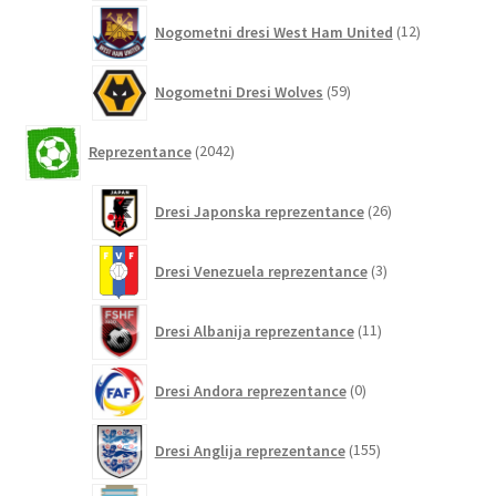
12
Nogometni dresi West Ham United
12
izdelkov
59
Nogometni Dresi Wolves
59
izdelkov
2042
Reprezentance
2042
izdelkov
26
Dresi Japonska reprezentance
26
izdelkov
3
Dresi Venezuela reprezentance
3
izdelki
11
Dresi Albanija reprezentance
11
izdelkov
0
Dresi Andora reprezentance
0
izdelkov
155
Dresi Anglija reprezentance
155
izdelkov
297