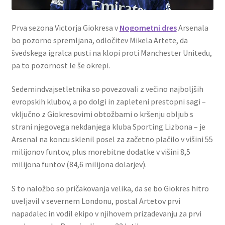
Prva sezona Victorja Giokresa v
Nogometni dres
Arsenala
bo pozorno spremljana, odločitev Mikela Artete, da
švedskega igralca pusti na klopi proti Manchester Unitedu,
pa to pozornost le še okrepi.
Sedemindvajsetletnika so povezovali z večino najboljših
evropskih klubov, a po dolgi in zapleteni prestopni sagi –
vključno z Giokresovimi obtožbami o kršenju obljub s
strani njegovega nekdanjega kluba Sporting Lizbona – je
Arsenal na koncu sklenil posel za začetno plačilo v višini 55
milijonov funtov, plus morebitne dodatke v višini 8,5
milijona funtov (84,6 milijona dolarjev).
S to naložbo so pričakovanja velika, da se bo Giokres hitro
uveljavil v severnem Londonu, postal Artetov prvi
napadalec in vodil ekipo v njihovem prizadevanju za prvi