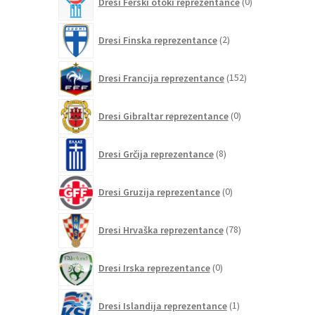
Dresi Ferski otoki reprezentance
0
izdelkov
2
Dresi Finska reprezentance
2
izdelka
152
Dresi Francija reprezentance
152
izdelkov
0
Dresi Gibraltar reprezentance
0
izdelkov
8
Dresi Grčija reprezentance
8
izdelkov
0
Dresi Gruzija reprezentance
0
izdelkov
78
Dresi Hrvaška reprezentance
78
izdelkov
0
Dresi Irska reprezentance
0
izdelkov
1
Dresi Islandija reprezentance
1
izdelek