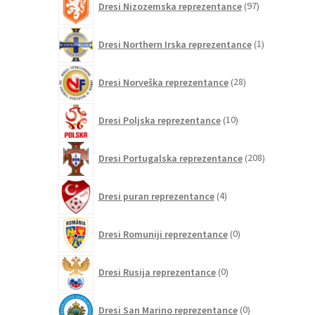
Dresi Nizozemska reprezentance
97
izdelkov
1
Dresi Northern Irska reprezentance
1
izdelek
28
Dresi Norveška reprezentance
28
izdelkov
10
Dresi Poljska reprezentance
10
izdelkov
208
Dresi Portugalska reprezentance
208
izdelkov
4
Dresi puran reprezentance
4
izdelki
0
Dresi Romuniji reprezentance
0
izdelkov
0
Dresi Rusija reprezentance
0
izdelkov
0
Dresi San Marino reprezentance
0