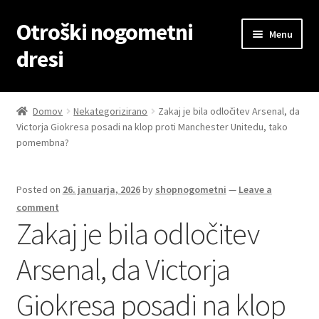
Otroški nogometni
Skip
Skip
Menu
to
to
dresi
navigation
content
Domov
Domov
Nekategorizirano
Zakaj je bila odločitev Arsenal, da
Victorja Giokresa posadi na klop proti Manchester Unitedu, tako
Blog
pomembna?
Kontaktiraj nas
Posted on
26. januarja, 2026
by
shopnogometni
—
Leave a
Košarica
comment
Zakaj je bila odločitev
Moj račun
Arsenal, da Victorja
Trgovina
Giokresa posadi na klop
Zaključek nakupa