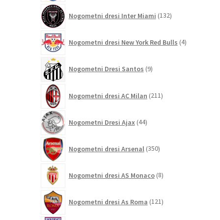
132
Nogometni dresi Inter Miami
132
izdelkov
4
Nogometni dresi New York Red Bulls
4
izdelki
9
Nogometni Dresi Santos
9
izdelkov
211
Nogometni dresi AC Milan
211
izdelkov
44
Nogometni Dresi Ajax
44
izdelkov
350
Nogometni dresi Arsenal
350
izdelkov
8
Nogometni dresi AS Monaco
8
izdelkov
121
Nogometni dresi As Roma
121
izdelkov