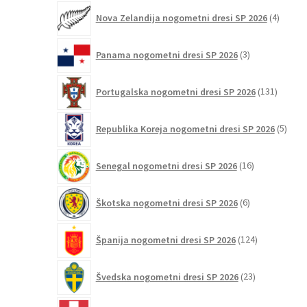
4
Nova Zelandija nogometni dresi SP 2026
4
izdelki
3
Panama nogometni dresi SP 2026
3
izdelki
131
Portugalska nogometni dresi SP 2026
131
izdelko
5
Republika Koreja nogometni dresi SP 2026
5
izdel
16
Senegal nogometni dresi SP 2026
16
izdelkov
6
Škotska nogometni dresi SP 2026
6
izdelkov
124
Španija nogometni dresi SP 2026
124
izdelkov
23
Švedska nogometni dresi SP 2026
23
izdelkov
11