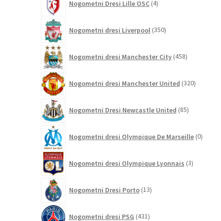
Nogometni Dresi Lille OSC
4
izdelki
350
Nogometni dresi Liverpool
350
izdelkov
458
Nogometni dresi Manchester City
458
izdelkov
320
Nogometni dresi Manchester United
320
izdelkov
85
Nogometni Dresi Newcastle United
85
izdelkov
0
Nogometni dresi Olympique De Marseille
0
izdelk
3
Nogometni dresi Olympique Lyonnais
3
izdelki
13
Nogometni Dresi Porto
13
izdelkov
431
Nogometni dresi PSG
431
izdelkov