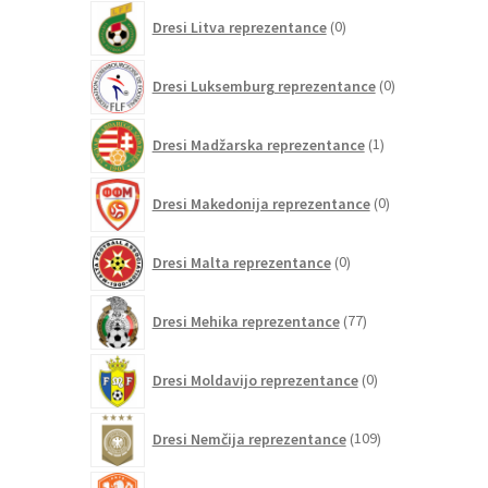
0
Dresi Litva reprezentance
0
izdelkov
0
Dresi Luksemburg reprezentance
0
izdelkov
1
Dresi Madžarska reprezentance
1
izdelek
0
Dresi Makedonija reprezentance
0
izdelkov
0
Dresi Malta reprezentance
0
izdelkov
77
Dresi Mehika reprezentance
77
izdelkov
0
Dresi Moldavijo reprezentance
0
izdelkov
109
Dresi Nemčija reprezentance
109
izdelkov
97