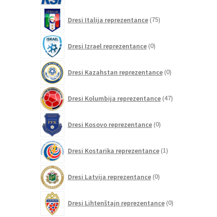
75
Dresi Italija reprezentance
75
izdelkov
0
Dresi Izrael reprezentance
0
izdelkov
0
Dresi Kazahstan reprezentance
0
izdelkov
47
Dresi Kolumbija reprezentance
47
izdelkov
0
Dresi Kosovo reprezentance
0
izdelkov
1
Dresi Kostarika reprezentance
1
izdelek
0
Dresi Latvija reprezentance
0
izdelkov
0
Dresi Lihtenštajn reprezentance
0
izdelkov