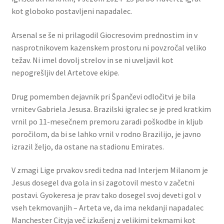
kot globoko postavljeni napadalec.
Arsenal se še ni prilagodil Giocresovim prednostim in v
nasprotnikovem kazenskem prostoru ni povzročal veliko
težav. Ni imel dovolj strelov in se ni uveljavil kot
nepogrešljiv del Artetove ekipe.
Drug pomemben dejavnik pri Špančevi odločitvi je bila
vrnitev Gabriela Jesusa. Brazilski igralec se je pred kratkim
vrnil po 11-mesečnem premoru zaradi poškodbe in kljub
poročilom, da bi se lahko vrnil v rodno Brazilijo, je javno
izrazil željo, da ostane na stadionu Emirates.
V zmagi Lige prvakov sredi tedna nad Interjem Milanom je
Jesus dosegel dva gola in si zagotovil mesto v začetni
postavi. Gyokeresa je prav tako dosegel svoj deveti gol v
vseh tekmovanjih – Arteta ve, da ima nekdanji napadalec
Manchester Cityja več izkušenj z velikimi tekmami kot