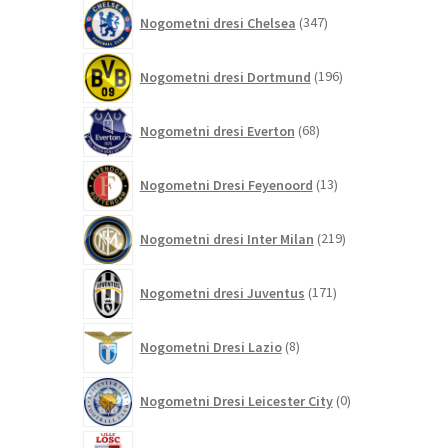
347
Nogometni dresi Chelsea
347
izdelkov
196
Nogometni dresi Dortmund
196
izdelkov
68
Nogometni dresi Everton
68
izdelkov
13
Nogometni Dresi Feyenoord
13
izdelkov
219
Nogometni dresi Inter Milan
219
izdelkov
171
Nogometni dresi Juventus
171
izdelkov
8
Nogometni Dresi Lazio
8
izdelkov
0
Nogometni Dresi Leicester City
0
izdelkov
4