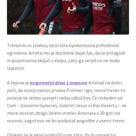
Trenutno ni znakov, da bi bila Gyokeresova prihodnost
ogrožena. Arteta mu je dosledno dajal čas, da se prilagodi
in popolnoma vključi v ekipo, zato ga verjetno ne bodo
izpustili.
A čeprav je
nogometni dresi z imenom
Arsenal na dobri
poti, da osvoji naslov prvaka Premier lige, mora trener to
poletje še vedno sprejeti nekaj odločitev. Če nobeden od
treh – Giovanni Guiocres, Gabriel Jesus in Kai Havertz – ne
more postati dolgo želeni strelec Arsenala z 20 goli na
sezono, zagotovo ne bo podpisal pogodbe z vsemi tremi.
Giokres se je ekipi pridružil prav zato, da bi opravil to