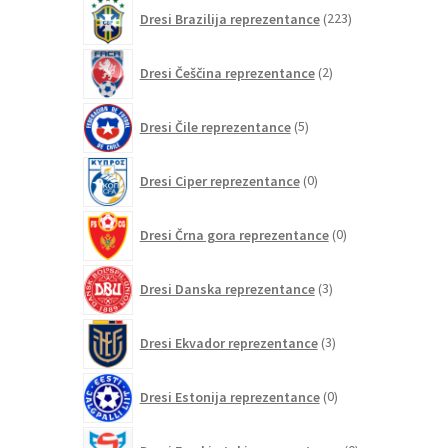
izdelkov
223
Dresi Brazilija reprezentance
223
izdelkov
2
Dresi Češčina reprezentance
2
izdelka
5
Dresi Čile reprezentance
5
izdelkov
0
Dresi Ciper reprezentance
0
izdelkov
0
Dresi Črna gora reprezentance
0
izdelkov
3
Dresi Danska reprezentance
3
izdelki
3
Dresi Ekvador reprezentance
3
izdelki
0
Dresi Estonija reprezentance
0
izdelkov
0