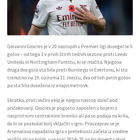
Giovanni Giocres je v 20 nastopih v Premier ligi dosegel le 5
golov – od tega 3 v prvih štirih tednih sezone proti Leeds
Unitedu in Nottingham Forestu, ki se mučita. Njegova
druga dva gola sta bila proti Burnleyju in Evertonu, ki sta
trenutno na 19. oziroma 11. mestu, dva od teh petih golov
pa sta bila dosežena iz enajstmetrovk.
Skratka, proti večini ekip je njegov nastop daleč pod
pričakovanji. Giocres je pogosto zaposlen z bojem z
nasprotnimi centralnimi branilci ali pa se podaja na krila,
da bi se poskušal bolj vključiti v igro. Pravzaprav se je
Arsenalova napadalna igra v preteklosti začela iz sredine
igrišča ali na krilih, v sezoni 2024–25 pa bo Havertz igral