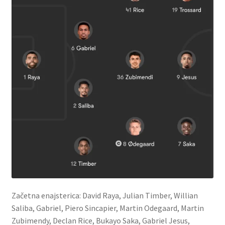
Začetna enajsterica: David Raya, Julian Timber, Willian
Saliba, Gabriel, Piero Sincapier, Martin Odegaard, Martin
Zubimendy, Declan Rice, Bukayo Saka, Gabriel Jesus,