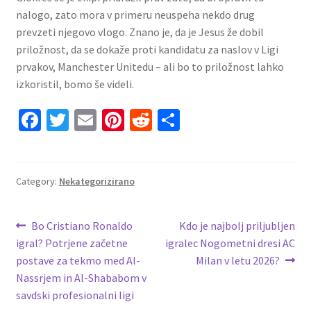
nalogo, zato mora v primeru neuspeha nekdo drug
prevzeti njegovo vlogo. Znano je, da je Jesus že dobil
priložnost, da se dokaže proti kandidatu za naslov v Ligi
prvakov, Manchester Unitedu – ali bo to priložnost lahko
izkoristil, bomo še videli.
Fa
T
E
Pi
R
S
ce
wi
m
nt
e
h
b
tt
ai
er
d
ar
o
er
l
es
di
e
Category:
Nekategorizirano
o
t
t
Navigacija
k
Previous
Next
Bo Cristiano Ronaldo
Kdo je najbolj priljubljen
post:
post:
igral? Potrjene začetne
igralec Nogometni dresi AC
prispevka
postave za tekmo med Al-
Milan v letu 2026?
Nassrjem in Al-Shababom v
savdski profesionalni ligi