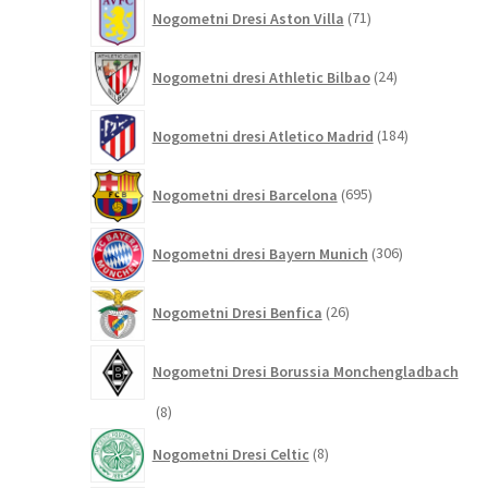
71
Nogometni Dresi Aston Villa
71
izdelkov
24
Nogometni dresi Athletic Bilbao
24
izdelkov
184
Nogometni dresi Atletico Madrid
184
izdelkov
695
Nogometni dresi Barcelona
695
izdelkov
306
Nogometni dresi Bayern Munich
306
izdelkov
26
Nogometni Dresi Benfica
26
izdelkov
Nogometni Dresi Borussia Monchengladbach
8
8
izdelkov
8
Nogometni Dresi Celtic
8
izdelkov