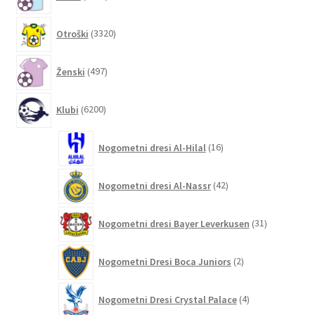
izdelkov
3320
Otroški
3320
izdelkov
497
Ženski
497
izdelkov
6200
Klubi
6200
izdelkov
16
Nogometni dresi Al-Hilal
16
izdelkov
42
Nogometni dresi Al-Nassr
42
izdelkov
31
Nogometni dresi Bayer Leverkusen
31
izdelkov
2
Nogometni Dresi Boca Juniors
2
izdelka
4
Nogometni Dresi Crystal Palace
4
izdelki