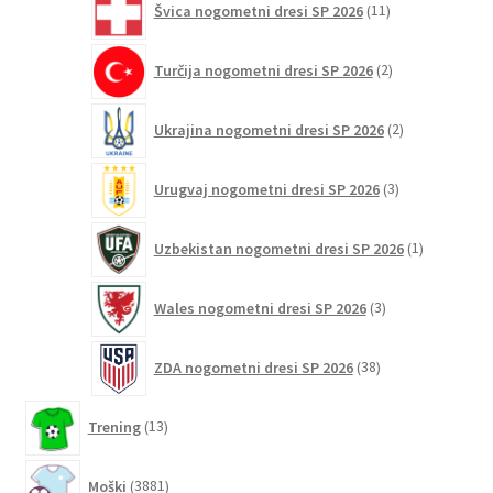
Švica nogometni dresi SP 2026
11
izdelkov
2
Turčija nogometni dresi SP 2026
2
izdelka
2
Ukrajina nogometni dresi SP 2026
2
izdelka
3
Urugvaj nogometni dresi SP 2026
3
izdelki
1
Uzbekistan nogometni dresi SP 2026
1
izdelek
3
Wales nogometni dresi SP 2026
3
izdelki
38
ZDA nogometni dresi SP 2026
38
izdelkov
13
Trening
13
izdelkov
3881
Moški
3881