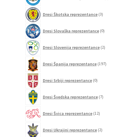
izdelkov
3
Dresi Škotska reprezentance
3
izdelki
0
Dresi Slovaška reprezentance
0
izdelkov
2
Dresi Slovenija reprezentance
2
izdelka
197
Dresi Španija reprezentance
197
izdelkov
0
Dresi Srbiji reprezentance
0
izdelkov
7
Dresi Švedska reprezentance
7
izdelkov
12
Dresi Švica reprezentance
12
izdelkov
2
Dresi Ukrajini reprezentance
2
izdelka