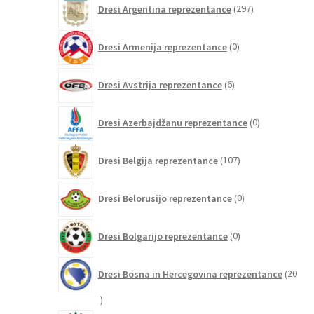
Dresi Argentina reprezentance
297
izdelkov
0
Dresi Armenija reprezentance
0
izdelkov
6
Dresi Avstrija reprezentance
6
izdelkov
0
Dresi Azerbajdžanu reprezentance
0
izdelkov
107
Dresi Belgija reprezentance
107
izdelkov
0
Dresi Belorusijo reprezentance
0
izdelkov
0
Dresi Bolgarijo reprezentance
0
izdelkov
Dresi Bosna in Hercegovina reprezentance
20
20