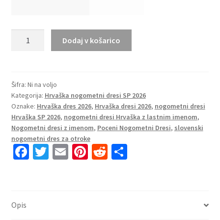
Ženski
Dodaj v košarico
nogometni
dresi
Hrvaška
SP
Šifra:
Ni na voljo
Kategorija:
Hrvaška nogometni dresi SP 2026
2026
Oznake:
Hrvaška dres 2026
,
Hrvaška dresi 2026
,
nogometni dresi
Domači
Hrvaška SP 2026
,
nogometni dresi Hrvaška z lastnim imenom
,
Kratek
Nogometni dresi z imenom
,
Poceni Nogometni Dresi
,
slovenski
Rokav
nogometni dres za otroke
količina
Fa
T
E
Pi
R
S
ce
wi
m
nt
e
h
b
tt
ai
er
d
ar
o
er
l
es
di
e
Opis
o
t
t