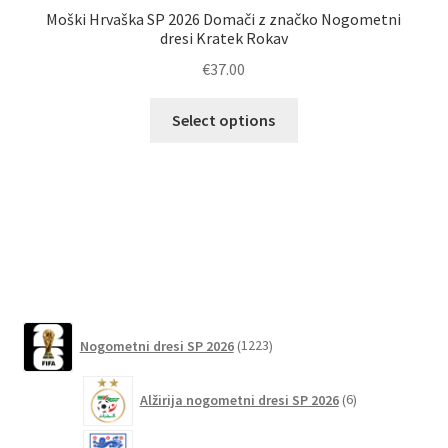
Moški Hrvaška SP 2026 Domači z značko Nogometni
dresi Kratek Rokav
€
37.00
Ta
Select options
izdelek
No
ima
več
različic.
Možnosti
lahko
izberete
na
1223
strani
Nogometni dresi SP 2026
1223
izdelkov
izdelka
6
Alžirija nogometni dresi SP 2026
6
izdelkov
51