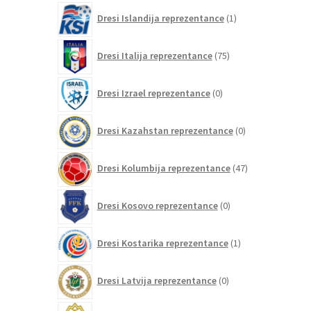
1
Dresi Islandija reprezentance
1
izdelek
75
Dresi Italija reprezentance
75
izdelkov
0
Dresi Izrael reprezentance
0
izdelkov
0
Dresi Kazahstan reprezentance
0
izdelkov
47
Dresi Kolumbija reprezentance
47
izdelkov
0
Dresi Kosovo reprezentance
0
izdelkov
1
Dresi Kostarika reprezentance
1
izdelek
0
Dresi Latvija reprezentance
0
izdelkov
0