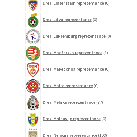
Dresi Lihtenštajn reprezentance
0
izdelkov
0
Dresi Litva reprezentance
0
izdelkov
0
Dresi Luksemburg reprezentance
0
izdelkov
1
Dresi Madžarska reprezentance
1
izdelek
0
Dresi Makedonija reprezentance
0
izdelkov
0
Dresi Malta reprezentance
0
izdelkov
77
Dresi Mehika reprezentance
77
izdelkov
0
Dresi Moldavijo reprezentance
0
izdelkov
109
Dresi Nemčija reprezentance
109