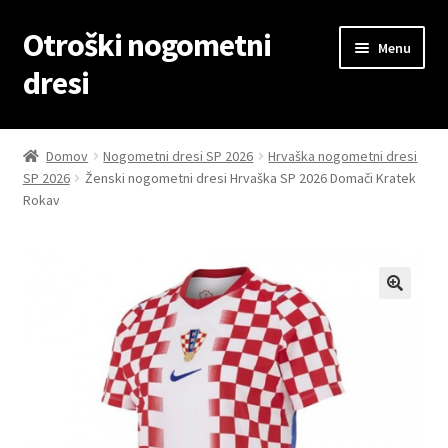
Otroški nogometni
Skip
Skip
Menu
to
to
dresi
navigation
content
Domov
Domov
Nogometni dresi SP 2026
Hrvaška nogometni dresi
SP 2026
Ženski nogometni dresi Hrvaška SP 2026 Domači Kratek
Blog
Rokav
Kontaktiraj nas
Košarica
Moj račun
Trgovina
Zaključek nakupa