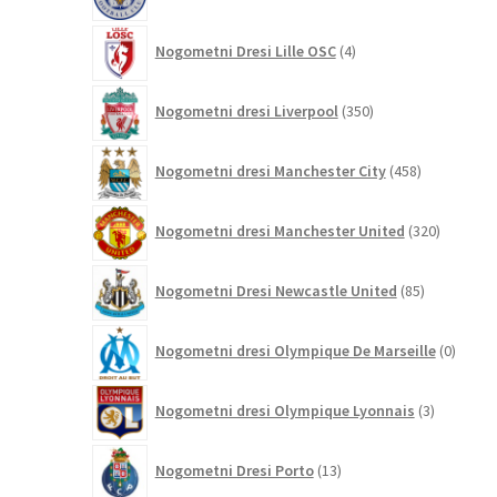
izdelkov
4
Nogometni Dresi Lille OSC
4
izdelki
350
Nogometni dresi Liverpool
350
izdelkov
458
Nogometni dresi Manchester City
458
izdelkov
320
Nogometni dresi Manchester United
320
izdelkov
85
Nogometni Dresi Newcastle United
85
izdelkov
0
Nogometni dresi Olympique De Marseille
0
izdelk
3
Nogometni dresi Olympique Lyonnais
3
izdelki
13
Nogometni Dresi Porto
13
izdelkov