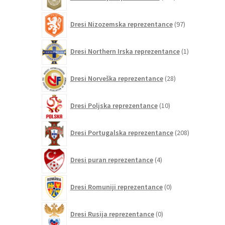
izdelkov
97
Dresi Nizozemska reprezentance
97
izdelkov
1
Dresi Northern Irska reprezentance
1
izdelek
28
Dresi Norveška reprezentance
28
izdelkov
10
Dresi Poljska reprezentance
10
izdelkov
208
Dresi Portugalska reprezentance
208
izdelkov
4
Dresi puran reprezentance
4
izdelki
0
Dresi Romuniji reprezentance
0
izdelkov
0
Dresi Rusija reprezentance
0
izdelkov