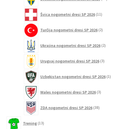
izdelkov
11
Švica nogometni dresi SP 2026
11
izdelkov
2
Turčija nogometni dresi SP 2026
2
izdelka
2
Ukrajina nogometni dresi SP 2026
2
izdelka
3
Urugvaj nogometni dresi SP 2026
3
izdelki
1
Uzbekistan nogometni dresi SP 2026
1
izdelek
3
Wales nogometni dresi SP 2026
3
izdelki
38
ZDA nogometni dresi SP 2026
38
izdelkov
13
Trening
13
izdelkov