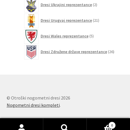
2
Dresi Ukrajini reprezentance
2
izdelka
21
Dresi Urugvaj reprezentance
21
izdelkov
5
Dresi Wales reprezentance
5
izdelkov
26
Dresi Združene države reprezentance
26
izdelkov
© Otroški nogometni dresi 2026
Nogometni dresi kompleti
.
0