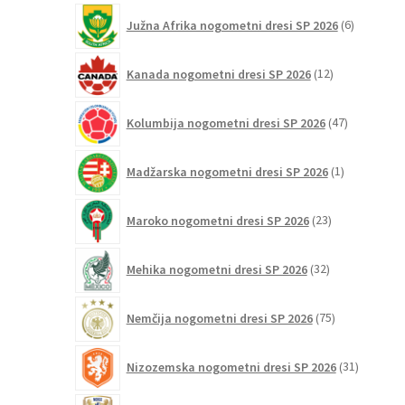
6
Južna Afrika nogometni dresi SP 2026
6
izdelkov
12
Kanada nogometni dresi SP 2026
12
izdelkov
47
Kolumbija nogometni dresi SP 2026
47
izdelkov
1
Madžarska nogometni dresi SP 2026
1
izdelek
23
Maroko nogometni dresi SP 2026
23
izdelkov
32
Mehika nogometni dresi SP 2026
32
izdelkov
75
Nemčija nogometni dresi SP 2026
75
izdelkov
31
Nizozemska nogometni dresi SP 2026
31
izdelkov
25