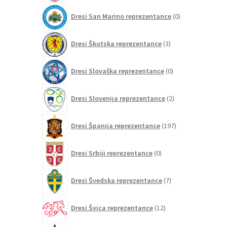
0
Dresi San Marino reprezentance
0
izdelkov
3
Dresi Škotska reprezentance
3
izdelki
0
Dresi Slovaška reprezentance
0
izdelkov
2
Dresi Slovenija reprezentance
2
izdelka
197
Dresi Španija reprezentance
197
izdelkov
0
Dresi Srbiji reprezentance
0
izdelkov
7
Dresi Švedska reprezentance
7
izdelkov
12
Dresi Švica reprezentance
12
izdelkov