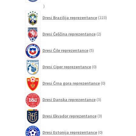
20
izdelkov
223
Dresi Brazilija reprezentance
223
izdelkov
2
Dresi Češčina reprezentance
2
izdelka
5
Dresi Čile reprezentance
5
izdelkov
0
Dresi Ciper reprezentance
0
izdelkov
0
Dresi Črna gora reprezentance
0
izdelkov
3
Dresi Danska reprezentance
3
izdelki
3
Dresi Ekvador reprezentance
3
izdelki
0
Dresi Estonija reprezentance
0
izdelkov