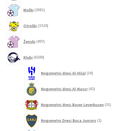
3881
Moški
3881
izdelkov
3320
Otroški
3320
izdelkov
497
Ženski
497
izdelkov
6200
Klubi
6200
izdelkov
16
Nogometni dresi Al-Hilal
16
izdelkov
42
Nogometni dresi Al-Nassr
42
izdelkov
31
Nogometni dresi Bayer Leverkusen
31
izdelkov
2
Nogometni Dresi Boca Juniors
2
izdelka