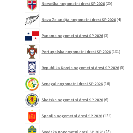
Norveška nogometni dresi SP 2026
25
izdelkov
4
Nova Zelandija nogometni dresi SP 2026
4
izdelki
3
Panama nogometni dresi SP 2026
3
izdelki
131
Portugalska nogometni dresi SP 2026
131
izdelko
5
Republika Koreja nogometni dresi SP 2026
5
izdel
16
Senegal nogometni dresi SP 2026
16
izdelkov
6
Škotska nogometni dresi SP 2026
6
izdelkov
124
Španija nogometni dresi SP 2026
124
izdelkov
23
Švedska nogometni dresi SP 2026
23