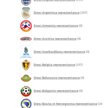
izdelkov
297
Dresi Argentina reprezentance
297
izdelkov
0
Dresi Armenija reprezentance
0
izdelkov
6
Dresi Avstrija reprezentance
6
izdelkov
0
Dresi Azerbajdžanu reprezentance
0
izdelkov
107
Dresi Belgija reprezentance
107
izdelkov
0
Dresi Belorusijo reprezentance
0
izdelkov
0
Dresi Bolgarijo reprezentance
0
izdelkov
Dresi Bosna in Hercegovina reprezentance
20