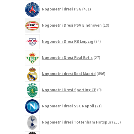
431
Nogometni dresi PSG
431
izdelkov
19
Nogometni Dresi PSV Eindhoven
19
izdelkov
84
Nogometni Dresi RB Leipzig
84
izdelkov
27
Nogometni Dresi Real Betis
27
izdelkov
696
Nogometni dresi Real Madrid
696
izdelkov
0
Nogometni Dresi Sporting CP
0
izdelkov
21
Nogometni dresi SSC Napoli
21
izdelkov
255
Nogometni dresi Tottenham Hotspur
255
izdelko