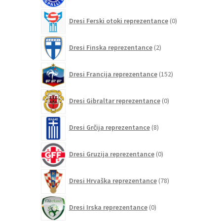
0
Dresi Ferski otoki reprezentance
0
izdelkov
2
Dresi Finska reprezentance
2
izdelka
152
Dresi Francija reprezentance
152
izdelkov
0
Dresi Gibraltar reprezentance
0
izdelkov
8
Dresi Grčija reprezentance
8
izdelkov
0
Dresi Gruzija reprezentance
0
izdelkov
78
Dresi Hrvaška reprezentance
78
izdelkov
0
Dresi Irska reprezentance
0
izdelkov