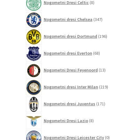
Nogometni Dresi Celtic
8
izdelkov
347
Nogometni dresi Chelsea
347
izdelkov
196
Nogometni dresi Dortmund
196
izdelkov
68
Nogometni dresi Everton
68
izdelkov
13
Nogometni Dresi Feyenoord
13
izdelkov
219
Nogometni dresi Inter Milan
219
izdelkov
171
Nogometni dresi Juventus
171
izdelkov
8
Nogometni Dresi Lazio
8
izdelkov
0
Nogometni Dresi Leicester City
0