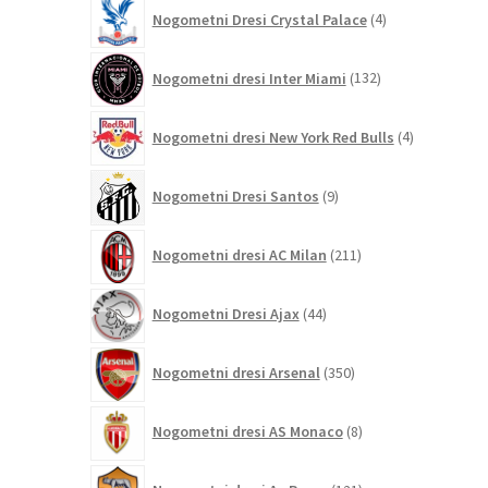
4
Nogometni Dresi Crystal Palace
4
izdelki
132
Nogometni dresi Inter Miami
132
izdelkov
4
Nogometni dresi New York Red Bulls
4
izdelki
9
Nogometni Dresi Santos
9
izdelkov
211
Nogometni dresi AC Milan
211
izdelkov
44
Nogometni Dresi Ajax
44
izdelkov
350
Nogometni dresi Arsenal
350
izdelkov
8
Nogometni dresi AS Monaco
8
izdelkov
121