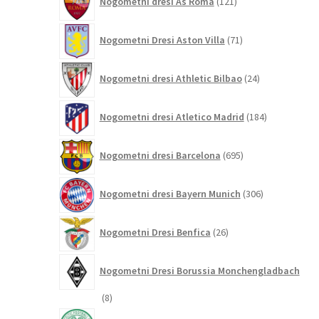
Nogometni dresi As Roma
121
izdelkov
71
Nogometni Dresi Aston Villa
71
izdelkov
24
Nogometni dresi Athletic Bilbao
24
izdelkov
184
Nogometni dresi Atletico Madrid
184
izdelkov
695
Nogometni dresi Barcelona
695
izdelkov
306
Nogometni dresi Bayern Munich
306
izdelkov
26
Nogometni Dresi Benfica
26
izdelkov
Nogometni Dresi Borussia Monchengladbach
8
8
izdelkov
8