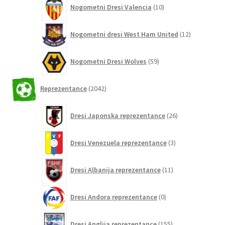
10
Nogometni Dresi Valencia
10
izdelkov
12
Nogometni dresi West Ham United
12
izdelkov
59
Nogometni Dresi Wolves
59
izdelkov
2042
Reprezentance
2042
izdelkov
26
Dresi Japonska reprezentance
26
izdelkov
3
Dresi Venezuela reprezentance
3
izdelki
11
Dresi Albanija reprezentance
11
izdelkov
0
Dresi Andora reprezentance
0
izdelkov
155
Dresi Anglija reprezentance
155