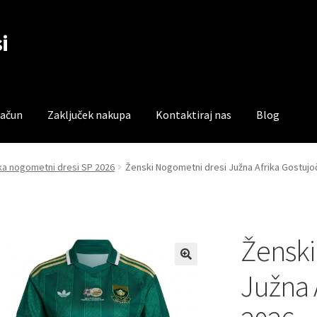
i
račun
Zaključek nakupa
Kontaktiraj nas
Blog
čun
Trgovina
Zaključek nakupa
ika nogometni dresi SP 2026
Ženski Nogometni dresi Južna Afrika Gostujoč
Ženski
Južna 