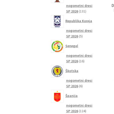
D
nogometni dresi
131
SP 2026
131
izdelkov
Republika Koreja
nogometni dresi
5
SP 2026
5
izdelkov
Senegal
nogometni dresi
16
SP 2026
16
izdelkov
Škotska
nogometni dresi
6
SP 2026
6
izdelkov
Španija
nogometni dresi
124
SP 2026
124