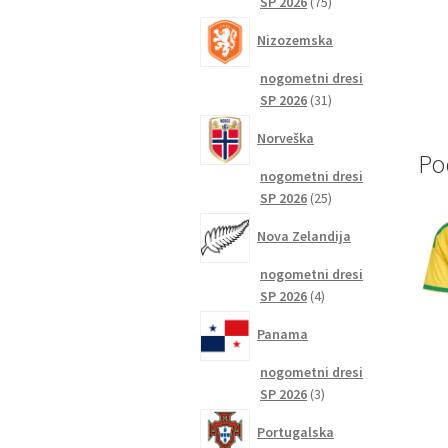
75
SP 2026
75
izdelkov
Nizozemska
nogometni dresi
31
SP 2026
31
izdelkov
Norveška
Po
nogometni dresi
25
SP 2026
25
izdelkov
Nova Zelandija
nogometni dresi
4
SP 2026
4
izdelki
Panama
nogometni dresi
3
SP 2026
3
izdelki
Portugalska