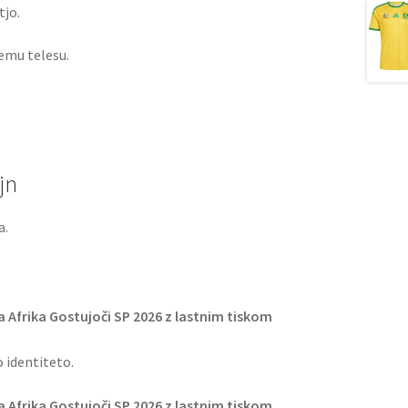
tjo.
emu telesu.
jn
a.
 Afrika Gostujoči SP 2026 z lastnim tiskom
 identiteto.
 Afrika Gostujoči SP 2026 z lastnim tiskom