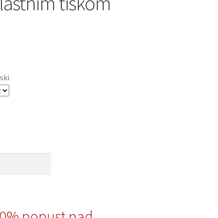
 lastnim tiskom
ski
10% popust nad