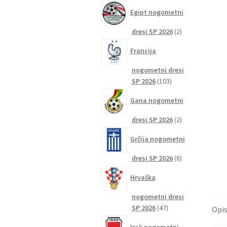
izdelkov
Egipt nogometni
2
dresi SP 2026
2
izdelka
Francija
nogometni dresi
103
SP 2026
103
izdelki
Gana nogometni
2
dresi SP 2026
2
izdelka
Grčija nogometni
8
dresi SP 2026
8
izdelkov
Hrvaška
nogometni dresi
47
SP 2026
47
Opi
izdelkov