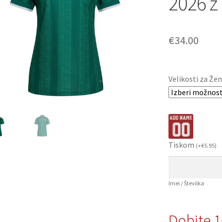
2026 z
€
34.00
Velikosti za Žen
Tiskom
(
+
€
5.95
)
Imei / Številka
Dobite 