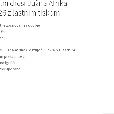
i dresi Južna Afrika
26 z lastnim tiskom
 je zasnovan za udobje.
 čas.
enju.
i Južna Afrika Gostujoči SP 2026 z lastnim
in praktičnost.
a igrišču.
vno uporabo.