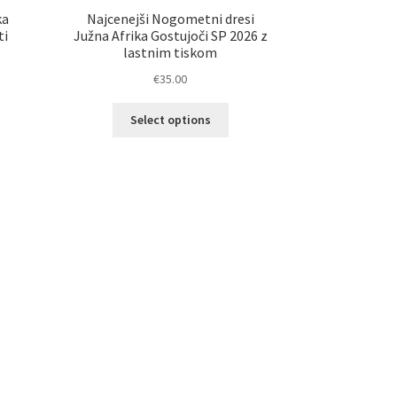
ka
Najcenejši Nogometni dresi
ti
Južna Afrika Gostujoči SP 2026 z
lastnim tiskom
€
35.00
Ta
elek
Select options
izdelek
a
ima
č
več
ičic.
različic.
nosti
Možnosti
ko
lahko
erete
izberete
na
ani
strani
elka
izdelka