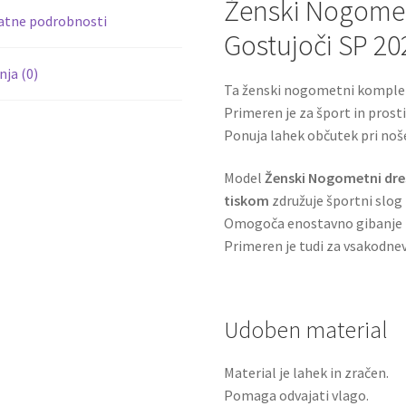
Ženski Nogometn
atne podrobnosti
Gostujoči SP 20
ja (0)
Ta ženski nogometni komplet
Primeren je za šport in prosti
Ponuja lahek občutek pri noš
Model
Ženski Nogometni dres
tiskom
združuje športni slog 
Omogoča enostavno gibanje n
Primeren je tudi za vsakodne
Udoben material
Material je lahek in zračen.
Pomaga odvajati vlago.