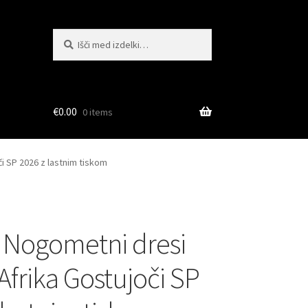
Išči:
Iskanje
€
0.00
0 items
i SP 2026 z lastnim tiskom
 Nogometni dresi
Afrika Gostujoči SP