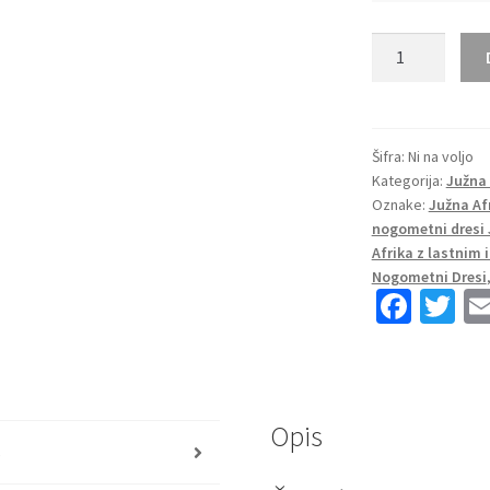
Ženski
Nogometni
dresi
Južna
Afrika
Šifra:
Ni na voljo
Kategorija:
Južna 
Gostujoči
Oznake:
Južna Af
SP
nogometni dresi 
2026
Afrika z lastnim
z
Nogometni Dresi
lastnim
Fa
T
tiskom
ce
wi
količina
b
tt
o
er
Opis
o
s
k