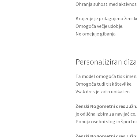
Ohranja suhost med aktivnos
Krojenje je prilagojeno žensk
Omogoča večje udobje.
Ne omejuje gibanja.
Personaliziran diza
Ta model omogoča tisk imen
Omogoča tudi tisk številke.
Vsak dres je zato unikaten.
Ženski Nogometni dres Južna
je odlična izbira za navijačice.
Ponuja osebni slog in športno
Ženski Nogometni dres Južna