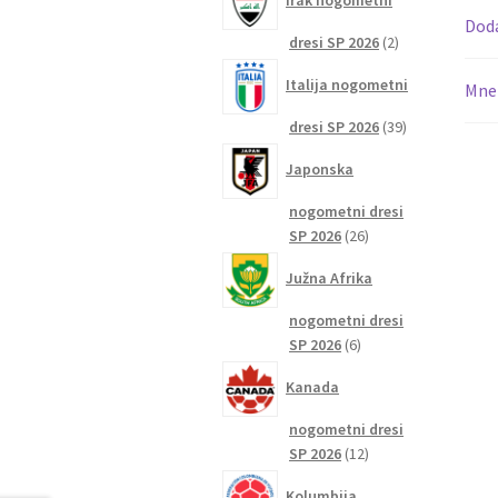
Irak nogometni
Dod
2
dresi SP 2026
2
izdelka
Italija nogometni
Mnen
39
dresi SP 2026
39
izdelkov
Japonska
nogometni dresi
26
SP 2026
26
izdelkov
Južna Afrika
nogometni dresi
6
SP 2026
6
izdelkov
Kanada
nogometni dresi
12
SP 2026
12
izdelkov
Kolumbija