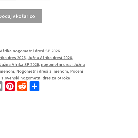
Dodaj v košarico
Afrika nogometni dresi SP 2026
rika dres 2026
,
Južna Afrika dresi 2026
,
Južna Afrika SP 2026
,
nogometni dresi Južna
 imenom
,
Nogometni dresi z imenom
,
Poceni
,
slovenski nogometni dres za otroke
E
Pi
R
S
m
nt
e
h
ai
er
d
ar
l
es
di
e
t
t