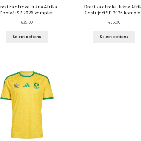
resi za otroke Južna Afrika
Dresi za otroke Južna Afri
Domači SP 2026 kompleti
Gostujoči SP 2026 komple
€
35.00
€
35.00
Ta
Ta
Select options
Select options
izdelek
izd
ima
im
več
ve
različic.
razl
Možnosti
Mož
lahko
lah
izberete
izb
na
na
strani
str
izdelka
izd