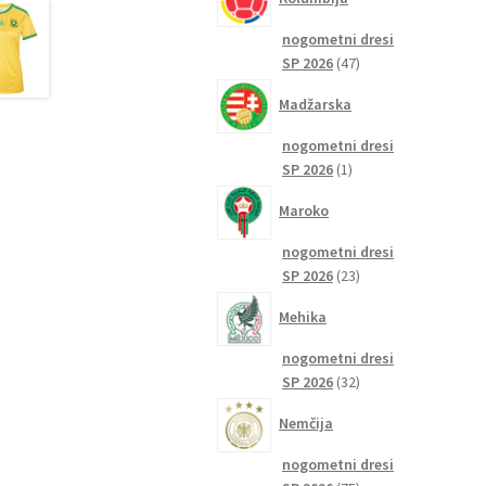
nogometni dresi
47
SP 2026
47
izdelkov
Madžarska
nogometni dresi
1
SP 2026
1
izdelek
Maroko
nogometni dresi
23
SP 2026
23
izdelkov
Mehika
nogometni dresi
32
SP 2026
32
izdelkov
Nemčija
nogometni dresi