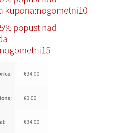
a kupona:nogometni10
15% popust nad
da
nogometni15
rice:
€34.00
ions:
€0.00
al:
€34.00