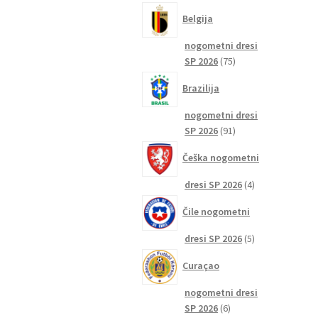
izdelkov
Belgija
nogometni dresi
75
SP 2026
75
izdelkov
Brazilija
nogometni dresi
91
SP 2026
91
izdelkov
Češka nogometni
4
dresi SP 2026
4
izdelki
Čile nogometni
5
dresi SP 2026
5
izdelkov
Curaçao
nogometni dresi
6
SP 2026
6