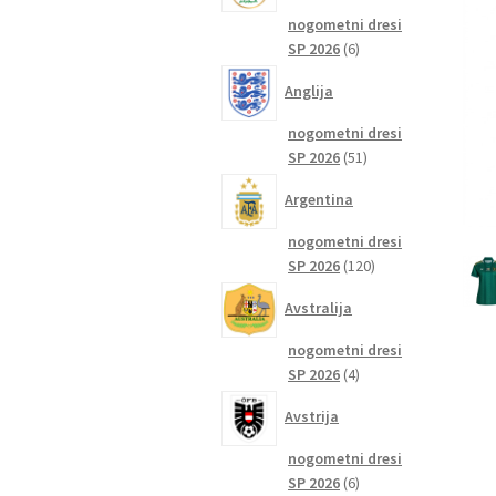
nogometni dresi
6
SP 2026
6
izdelkov
Anglija
nogometni dresi
51
SP 2026
51
izdelkov
Argentina
nogometni dresi
120
SP 2026
120
izdelkov
Avstralija
nogometni dresi
4
SP 2026
4
izdelki
Avstrija
nogometni dresi
6
SP 2026
6