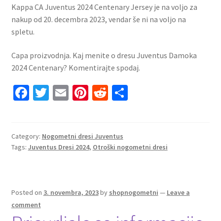
Kappa CA Juventus 2024 Centenary Jersey je na voljo za
nakup od 20. decembra 2023, vendar še ni na voljo na
spletu.
Capa proizvodnja. Kaj menite o dresu Juventus Damoka
2024 Centenary? Komentirajte spodaj.
Fa
T
E
Pi
R
S
ce
wi
m
nt
e
h
b
tt
ai
er
d
ar
o
er
l
es
di
e
Category:
Nogometni dresi Juventus
Tags:
Juventus Dresi 2024
,
Otroški nogometni dresi
o
t
t
k
Posted on
3. novembra, 2023
by
shopnogometni
—
Leave a
comment