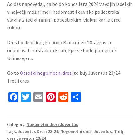
Adidas napovedal, da bo do konca leta 2024 v svojih izdelkih
v največji možni meri nadomestil deviška poliestrska
vlakna z recikliranimi poliestrskimi vlakni, kar je pred
rokom.
Dres bo debitiral, ko bodo Bianconeri 20. avgusta
odpotovali na stadion Friuli, kjer se bodo pomerili z
Udinesejem.
Go to
Otroški nogometni dresi
to buy Juventus 23/24
Tretji dres
Fa
T
E
Pi
R
S
ce
wi
m
nt
e
h
b
tt
ai
er
d
ar
o
er
l
es
di
e
Category:
Nogometni dresi Juventus
Tags:
Juventus Dresi 23-24
,
Nogometni dresi Juventus
,
Tretji
o
t
t
dres Juventus 23/24