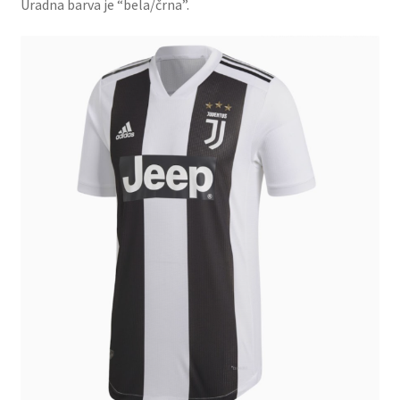
Uradna barva je “bela/črna”.