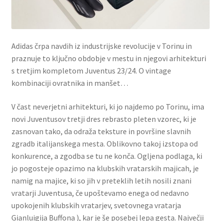
Adidas črpa navdih iz industrijske revolucije v Torinu in
praznuje to ključno obdobje v mestu in njegovi arhitekturi
s tretjim kompletom Juventus 23/24. O vintage
kombinaciji ovratnika in manšet…
V čast neverjetni arhitekturi, ki jo najdemo po Torinu, ima
novi Juventusov tretji dres rebrasto pleten vzorec, ki je
zasnovan tako, da odraža teksture in površine slavnih
zgradb italijanskega mesta. Oblikovno takoj izstopa od
konkurence, a zgodba se tu ne konča. Ogljena podlaga, ki
jo pogosteje opazimo na klubskih vratarskih majicah, je
namig na majice, ki so jih v preteklih letih nosili znani
vratarji Juventusa, če upoštevamo enega od nedavno
upokojenih klubskih vratarjev, svetovnega vratarja
Gianluigija Buffona ), kar je še posebej lepa gesta. Največji