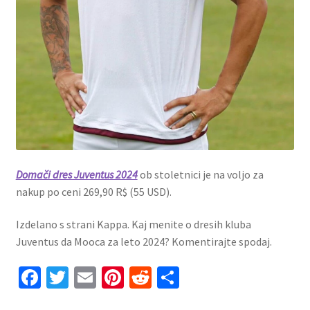
Domači dres Juventus 2024
ob stoletnici je na voljo za
nakup po ceni 269,90 R$ (55 USD).
Izdelano s strani Kappa. Kaj menite o dresih kluba
Juventus da Mooca za leto 2024? Komentirajte spodaj.
Fa
T
E
Pi
R
S
ce
wi
m
nt
e
h