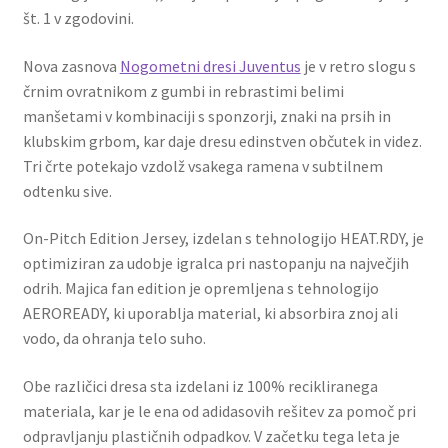
št. 1 v zgodovini.
Nova zasnova
Nogometni dresi Juventus
je v retro slogu s
črnim ovratnikom z gumbi in rebrastimi belimi
manšetami v kombinaciji s sponzorji, znaki na prsih in
klubskim grbom, kar daje dresu edinstven občutek in videz.
Tri črte potekajo vzdolž vsakega ramena v subtilnem
odtenku sive.
On-Pitch Edition Jersey, izdelan s tehnologijo HEAT.RDY, je
optimiziran za udobje igralca pri nastopanju na največjih
odrih. Majica fan edition je opremljena s tehnologijo
AEROREADY, ki uporablja material, ki absorbira znoj ali
vodo, da ohranja telo suho.
Obe različici dresa sta izdelani iz 100% recikliranega
materiala, kar je le ena od adidasovih rešitev za pomoč pri
odpravljanju plastičnih odpadkov. V začetku tega leta je