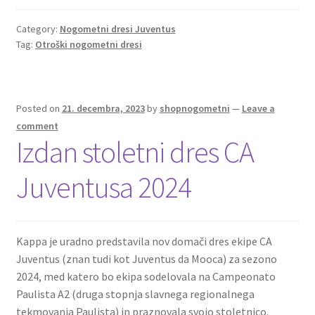
b
tt
ai
er
d
ar
o
er
l
es
di
e
Category:
Nogometni dresi Juventus
Tag:
Otroški nogometni dresi
o
t
t
k
Posted on
21. decembra, 2023
by
shopnogometni
—
Leave a
comment
Izdan stoletni dres CA
Juventusa 2024
Kappa je uradno predstavila nov domači dres ekipe CA
Juventus (znan tudi kot Juventus da Mooca) za sezono
2024, med katero bo ekipa sodelovala na Campeonato
Paulista A2 (druga stopnja slavnega regionalnega
tekmovanja Paulista) in praznovala svojo stoletnico.