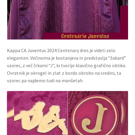
Kappa CA Juventus 2024 Centenary dres je videti zelo
eleganten. Večinoma je kostanjeva in predstavlja “žakard”
vzorec, z več črkami “J”, ki tvorijo klasično grafično obliko.
Ovratnik je okrogel in zlat z bordo obrobo na sredini, ta
vzorec pa najdemo tudi na manšetah.