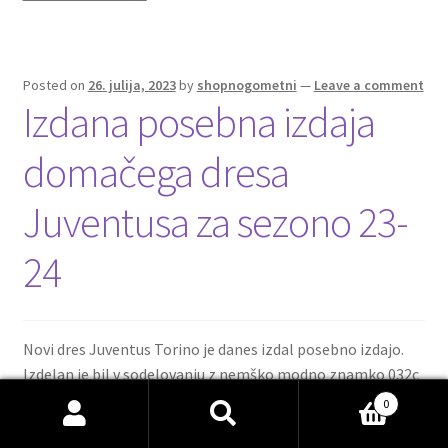
k
Posted on
26. julija, 2023
by
shopnogometni
—
Leave a comment
Izdana posebna izdaja
domačega dresa
Juventusa za sezono 23-
24
Novi dres Juventus Torino je danes izdal posebno izdajo.
Izdelan je bil v sodelovanju z nemško modno znamko 032c
in je del kapsulne kolekcije.
0
Išči:
Iskanje