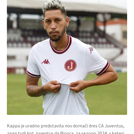
Kappa je uradno predstavila nov domači dres CA Juventus,
znan tudi kot Juventus da Mooca, za sezono 2024, v kateri