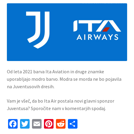
Od leta 2021 barva Ita Aviation in druge znamke
uporabljajo modro barvo. Modra se morda ne bo pojavila
na Juventusovih dresih.
Vam je všeč, da bo Ita Air postala novi glavni sponzor
Juventusa? Sporočite nam v komentarjih spodaj.
Fa
T
E
Pi
R
S
ce
wi
m
nt
e
h