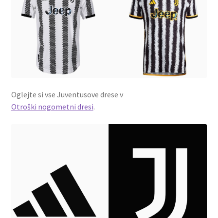
Oglejte si vse Juventusove drese v
Otroški nogometni dresi
.