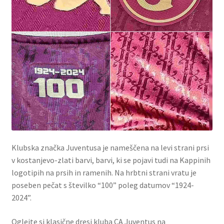
Klubska značka Juventusa je nameščena na levi strani prsi
v kostanjevo-zlati barvi, barvi, ki se pojavi tudi na Kappinih
logotipih na prsih in ramenih. Na hrbtni strani vratu je
poseben pečat s številko “100” poleg datumov “1924-
2024”.
Oglejte si klasične dresi kluba CA Juventus na