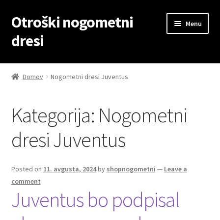
Otroški nogometni
Skip
Skip
Menu
to
to
dresi
navigation
content
Domov
Domov
Nogometni dresi Juventus
Blog
Kategorija:
Nogometni
Kontaktiraj nas
dresi Juventus
Košarica
Moj račun
Posted on
11. avgusta, 2024
by
shopnogometni
—
Leave a
comment
Juventus bo podpisal
Trgovina
Zaključek nakupa