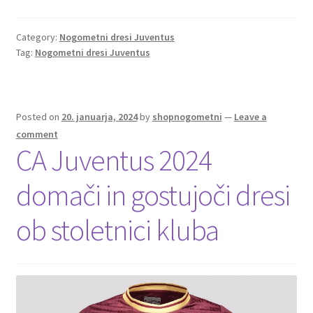
b
tt
ai
er
d
ar
o
er
l
es
di
e
Category:
Nogometni dresi Juventus
Tag:
Nogometni dresi Juventus
o
t
t
k
Posted on
20. januarja, 2024
by
shopnogometni
—
Leave a
comment
CA Juventus 2024
domači in gostujoči dresi
ob stoletnici kluba