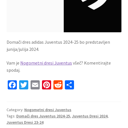
Domači dres adidas Juventus 2024-25 bo predstavljen
junija/julija 2024.
Vam je
Nogometni dresi Juventus
všeč? Komentirajte
spodaj.
Fa
T
E
Pi
R
S
ce
wi
m
nt
e
h
b
tt
ai
er
d
ar
o
er
l
es
di
e
Category:
Nogometni dresi Juventus
Tags:
Domači dres Juventus 2024-25
,
Juventus Dresi 2024
,
o
t
t
Juventus Dresi 23-24