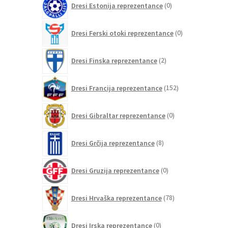
Dresi Estonija reprezentance
0
izdelkov
0
Dresi Ferski otoki reprezentance
0
izdelkov
2
Dresi Finska reprezentance
2
izdelka
152
Dresi Francija reprezentance
152
izdelkov
0
Dresi Gibraltar reprezentance
0
izdelkov
8
Dresi Grčija reprezentance
8
izdelkov
0
Dresi Gruzija reprezentance
0
izdelkov
78
Dresi Hrvaška reprezentance
78
izdelkov
0
Dresi Irska reprezentance
0