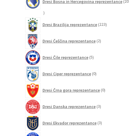
Dresi Bosna in Hercegovina reprezentance
20
20
izdelkov
223
Dresi Brazilija reprezentance
223
izdelkov
2
Dresi Češčina reprezentance
2
izdelka
5
Dresi Čile reprezentance
5
izdelkov
0
Dresi Ciper reprezentance
0
izdelkov
0
Dresi Črna gora reprezentance
0
izdelkov
3
Dresi Danska reprezentance
3
izdelki
3
Dresi Ekvador reprezentance
3
izdelki
0