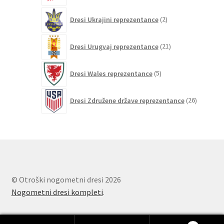
2
Dresi Ukrajini reprezentance
2
izdelka
21
Dresi Urugvaj reprezentance
21
izdelkov
5
Dresi Wales reprezentance
5
izdelkov
26
Dresi Združene države reprezentance
26
izdelkov
© Otroški nogometni dresi 2026
Nogometni dresi kompleti
.