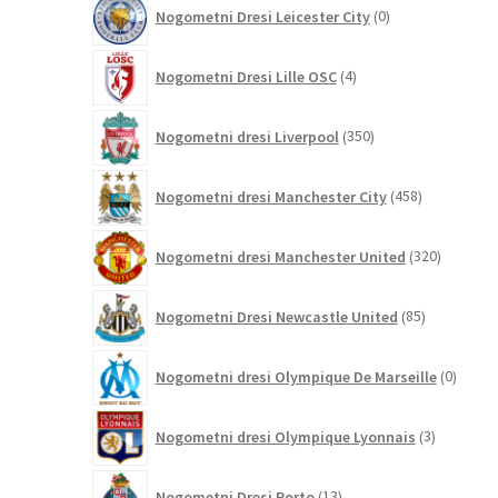
0
Nogometni Dresi Leicester City
0
izdelkov
4
Nogometni Dresi Lille OSC
4
izdelki
350
Nogometni dresi Liverpool
350
izdelkov
458
Nogometni dresi Manchester City
458
izdelkov
320
Nogometni dresi Manchester United
320
izdelkov
85
Nogometni Dresi Newcastle United
85
izdelkov
0
Nogometni dresi Olympique De Marseille
0
izdelk
3
Nogometni dresi Olympique Lyonnais
3
izdelki
13
Nogometni Dresi Porto
13