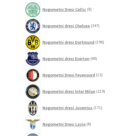
izdelkov
8
Nogometni Dresi Celtic
8
izdelkov
347
Nogometni dresi Chelsea
347
izdelkov
196
Nogometni dresi Dortmund
196
izdelkov
68
Nogometni dresi Everton
68
izdelkov
13
Nogometni Dresi Feyenoord
13
izdelkov
219
Nogometni dresi Inter Milan
219
izdelkov
171
Nogometni dresi Juventus
171
izdelkov
8
Nogometni Dresi Lazio
8
izdelkov