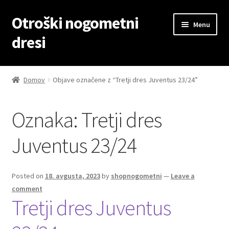
Otroški nogometni
Skip
Skip
Menu
to
to
dresi
navigation
content
Domov
Domov
Objave označene z “Tretji dres Juventus 23/24”
Blog
Oznaka:
Tretji dres
Kontaktiraj nas
Juventus 23/24
Košarica
Moj račun
Posted on
18. avgusta, 2023
by
shopnogometni
—
Leave a
comment
Tretji dres Juventus
Trgovina
Zaključek nakupa