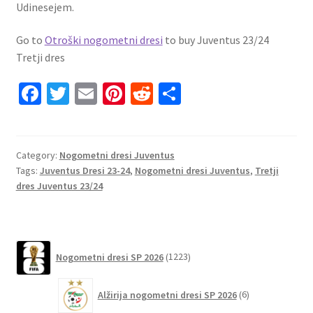
Udinesejem.
Go to
Otroški nogometni dresi
to buy Juventus 23/24
Tretji dres
Fa
T
E
Pi
R
S
ce
wi
m
nt
e
h
b
tt
ai
er
d
ar
o
er
l
es
di
e
Category:
Nogometni dresi Juventus
Tags:
Juventus Dresi 23-24
,
Nogometni dresi Juventus
,
Tretji
o
t
t
dres Juventus 23/24
k
1223
Nogometni dresi SP 2026
1223
izdelkov
6
Alžirija nogometni dresi SP 2026
6
izdelkov