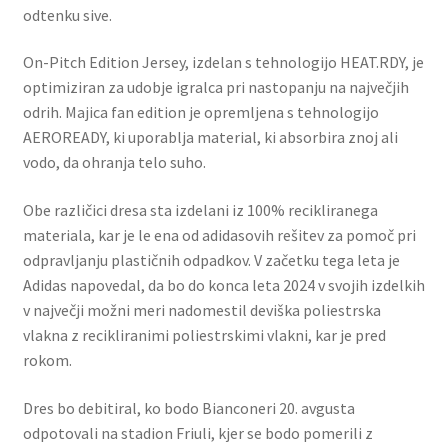
odtenku sive.
On-Pitch Edition Jersey, izdelan s tehnologijo HEAT.RDY, je
optimiziran za udobje igralca pri nastopanju na največjih
odrih. Majica fan edition je opremljena s tehnologijo
AEROREADY, ki uporablja material, ki absorbira znoj ali
vodo, da ohranja telo suho.
Obe različici dresa sta izdelani iz 100% recikliranega
materiala, kar je le ena od adidasovih rešitev za pomoč pri
odpravljanju plastičnih odpadkov. V začetku tega leta je
Adidas napovedal, da bo do konca leta 2024 v svojih izdelkih
v največji možni meri nadomestil deviška poliestrska
vlakna z recikliranimi poliestrskimi vlakni, kar je pred
rokom.
Dres bo debitiral, ko bodo Bianconeri 20. avgusta
odpotovali na stadion Friuli, kjer se bodo pomerili z