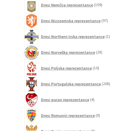
109
Dresi Nemčija reprezentance
109
izdelkov
97
Dresi Nizozemska reprezentance
97
izdelkov
1
Dresi Northern Irska reprezentance
1
izdelek
28
Dresi Norveška reprezentance
28
izdelkov
10
Dresi Poljska reprezentance
10
izdelkov
208
Dresi Portugalska reprezentance
208
izdelkov
4
Dresi puran reprezentance
4
izdelki
0
Dresi Romuniji reprezentance
0
izdelkov
0