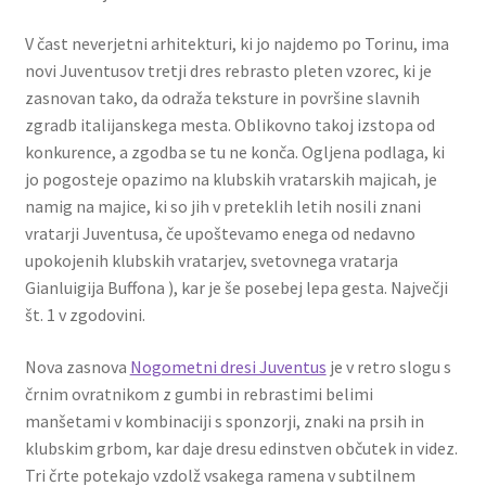
V čast neverjetni arhitekturi, ki jo najdemo po Torinu, ima
novi Juventusov tretji dres rebrasto pleten vzorec, ki je
zasnovan tako, da odraža teksture in površine slavnih
zgradb italijanskega mesta. Oblikovno takoj izstopa od
konkurence, a zgodba se tu ne konča. Ogljena podlaga, ki
jo pogosteje opazimo na klubskih vratarskih majicah, je
namig na majice, ki so jih v preteklih letih nosili znani
vratarji Juventusa, če upoštevamo enega od nedavno
upokojenih klubskih vratarjev, svetovnega vratarja
Gianluigija Buffona ), kar je še posebej lepa gesta. Največji
št. 1 v zgodovini.
Nova zasnova
Nogometni dresi Juventus
je v retro slogu s
črnim ovratnikom z gumbi in rebrastimi belimi
manšetami v kombinaciji s sponzorji, znaki na prsih in
klubskim grbom, kar daje dresu edinstven občutek in videz.
Tri črte potekajo vzdolž vsakega ramena v subtilnem