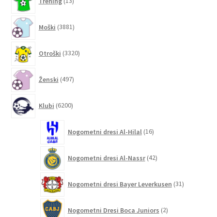
Trening
13
izdelkov
3881
Moški
3881
izdelkov
3320
Otroški
3320
izdelkov
497
Ženski
497
izdelkov
6200
Klubi
6200
izdelkov
16
Nogometni dresi Al-Hilal
16
izdelkov
42
Nogometni dresi Al-Nassr
42
izdelkov
31
Nogometni dresi Bayer Leverkusen
31
izdelkov
2
Nogometni Dresi Boca Juniors
2
izdelka