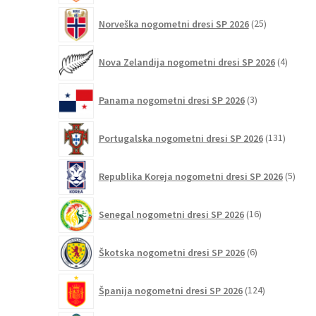
25
Norveška nogometni dresi SP 2026
25
izdelkov
4
Nova Zelandija nogometni dresi SP 2026
4
izdelki
3
Panama nogometni dresi SP 2026
3
izdelki
131
Portugalska nogometni dresi SP 2026
131
izdelko
5
Republika Koreja nogometni dresi SP 2026
5
izdel
16
Senegal nogometni dresi SP 2026
16
izdelkov
6
Škotska nogometni dresi SP 2026
6
izdelkov
124
Španija nogometni dresi SP 2026
124
izdelkov