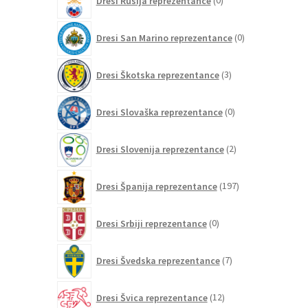
Dresi Rusija reprezentance
0
izdelkov
0
Dresi San Marino reprezentance
0
izdelkov
3
Dresi Škotska reprezentance
3
izdelki
0
Dresi Slovaška reprezentance
0
izdelkov
2
Dresi Slovenija reprezentance
2
izdelka
197
Dresi Španija reprezentance
197
izdelkov
0
Dresi Srbiji reprezentance
0
izdelkov
7
Dresi Švedska reprezentance
7
izdelkov
12
Dresi Švica reprezentance
12
izdelkov