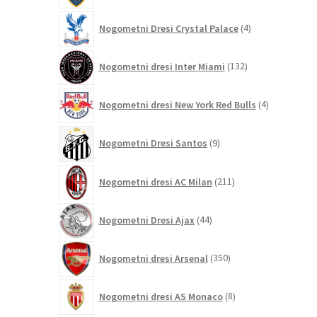
4
Nogometni Dresi Crystal Palace
4
izdelki
132
Nogometni dresi Inter Miami
132
izdelkov
4
Nogometni dresi New York Red Bulls
4
izdelki
9
Nogometni Dresi Santos
9
izdelkov
211
Nogometni dresi AC Milan
211
izdelkov
44
Nogometni Dresi Ajax
44
izdelkov
350
Nogometni dresi Arsenal
350
izdelkov
8
Nogometni dresi AS Monaco
8
izdelkov