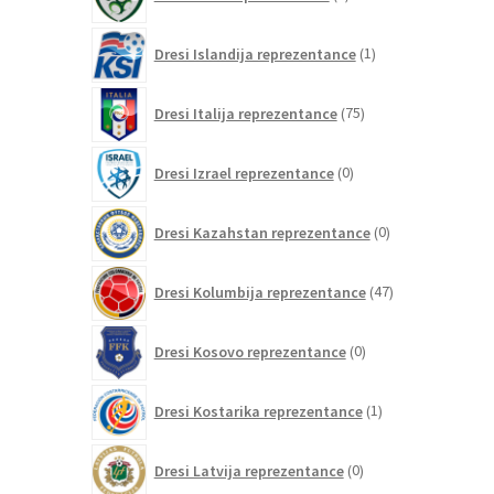
izdelkov
1
Dresi Islandija reprezentance
1
izdelek
75
Dresi Italija reprezentance
75
izdelkov
0
Dresi Izrael reprezentance
0
izdelkov
0
Dresi Kazahstan reprezentance
0
izdelkov
47
Dresi Kolumbija reprezentance
47
izdelkov
0
Dresi Kosovo reprezentance
0
izdelkov
1
Dresi Kostarika reprezentance
1
izdelek
0
Dresi Latvija reprezentance
0
izdelkov