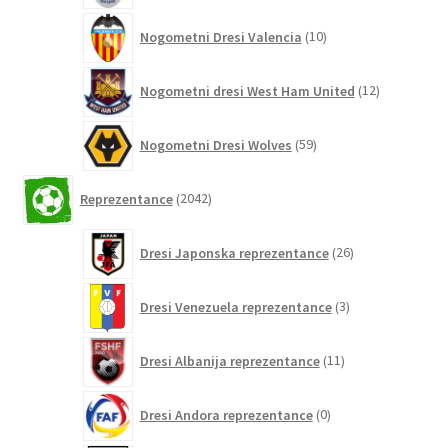
10
Nogometni Dresi Valencia
10
izdelkov
12
Nogometni dresi West Ham United
12
izdelkov
59
Nogometni Dresi Wolves
59
izdelkov
2042
Reprezentance
2042
izdelkov
26
Dresi Japonska reprezentance
26
izdelkov
3
Dresi Venezuela reprezentance
3
izdelki
11
Dresi Albanija reprezentance
11
izdelkov
0
Dresi Andora reprezentance
0
izdelkov