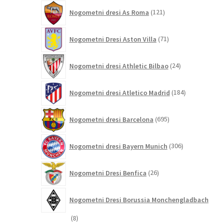
121
Nogometni dresi As Roma
121
izdelkov
71
Nogometni Dresi Aston Villa
71
izdelkov
24
Nogometni dresi Athletic Bilbao
24
izdelkov
184
Nogometni dresi Atletico Madrid
184
izdelkov
695
Nogometni dresi Barcelona
695
izdelkov
306
Nogometni dresi Bayern Munich
306
izdelkov
26
Nogometni Dresi Benfica
26
izdelkov
Nogometni Dresi Borussia Monchengladbach
8
8