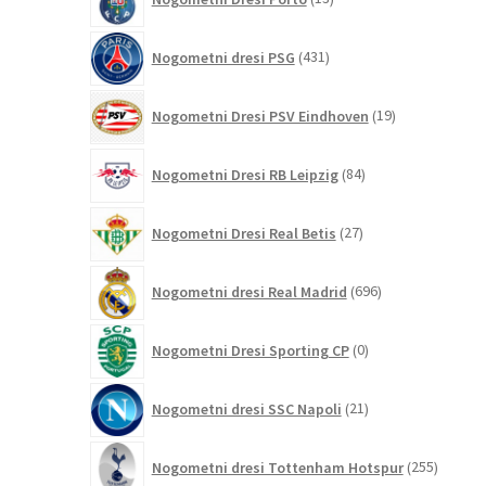
izdelkov
431
Nogometni dresi PSG
431
izdelkov
19
Nogometni Dresi PSV Eindhoven
19
izdelkov
84
Nogometni Dresi RB Leipzig
84
izdelkov
27
Nogometni Dresi Real Betis
27
izdelkov
696
Nogometni dresi Real Madrid
696
izdelkov
0
Nogometni Dresi Sporting CP
0
izdelkov
21
Nogometni dresi SSC Napoli
21
izdelkov
255
Nogometni dresi Tottenham Hotspur
255
izdelko