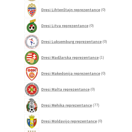
0
Dresi Lihtenštajn reprezentance
0
izdelkov
0
Dresi Litva reprezentance
0
izdelkov
0
Dresi Luksemburg reprezentance
0
izdelkov
1
Dresi Madžarska reprezentance
1
izdelek
0
Dresi Makedonija reprezentance
0
izdelkov
0
Dresi Malta reprezentance
0
izdelkov
77
Dresi Mehika reprezentance
77
izdelkov
0
Dresi Moldavijo reprezentance
0
izdelkov