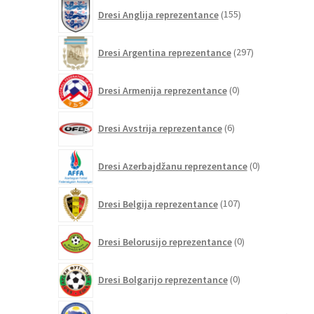
155
Dresi Anglija reprezentance
155
izdelkov
297
Dresi Argentina reprezentance
297
izdelkov
0
Dresi Armenija reprezentance
0
izdelkov
6
Dresi Avstrija reprezentance
6
izdelkov
0
Dresi Azerbajdžanu reprezentance
0
izdelkov
107
Dresi Belgija reprezentance
107
izdelkov
0
Dresi Belorusijo reprezentance
0
izdelkov
0
Dresi Bolgarijo reprezentance
0
izdelkov