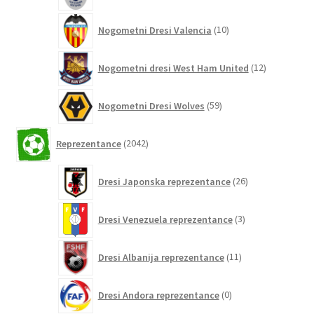
10
Nogometni Dresi Valencia
10
izdelkov
12
Nogometni dresi West Ham United
12
izdelkov
59
Nogometni Dresi Wolves
59
izdelkov
2042
Reprezentance
2042
izdelkov
26
Dresi Japonska reprezentance
26
izdelkov
3
Dresi Venezuela reprezentance
3
izdelki
11
Dresi Albanija reprezentance
11
izdelkov
0
Dresi Andora reprezentance
0
izdelkov