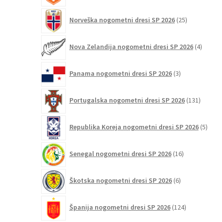
25
Norveška nogometni dresi SP 2026
25
izdelkov
4
Nova Zelandija nogometni dresi SP 2026
4
izdelki
3
Panama nogometni dresi SP 2026
3
izdelki
131
Portugalska nogometni dresi SP 2026
131
izdelko
5
Republika Koreja nogometni dresi SP 2026
5
izdel
16
Senegal nogometni dresi SP 2026
16
izdelkov
6
Škotska nogometni dresi SP 2026
6
izdelkov
124
Španija nogometni dresi SP 2026
124
izdelkov