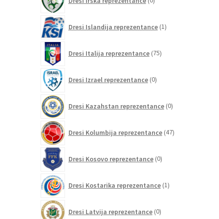
Dresi Irska reprezentance
0
izdelkov
1
Dresi Islandija reprezentance
1
izdelek
75
Dresi Italija reprezentance
75
izdelkov
0
Dresi Izrael reprezentance
0
izdelkov
0
Dresi Kazahstan reprezentance
0
izdelkov
47
Dresi Kolumbija reprezentance
47
izdelkov
0
Dresi Kosovo reprezentance
0
izdelkov
1
Dresi Kostarika reprezentance
1
izdelek
0
Dresi Latvija reprezentance
0
izdelkov