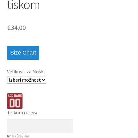
tiskom
€
34.00
Size Chart
Velikosti za Moški
Tiskom
(
+
€
5.95
)
Imei / Številka