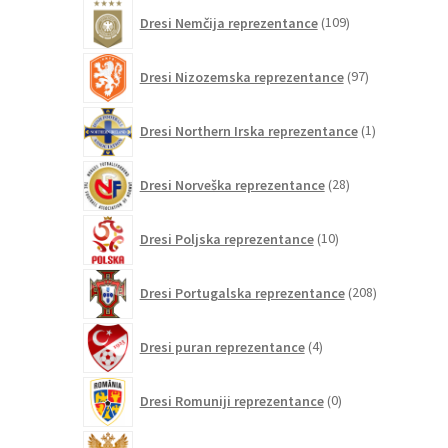
109
Dresi Nemčija reprezentance
109
izdelkov
97
Dresi Nizozemska reprezentance
97
izdelkov
1
Dresi Northern Irska reprezentance
1
izdelek
28
Dresi Norveška reprezentance
28
izdelkov
10
Dresi Poljska reprezentance
10
izdelkov
208
Dresi Portugalska reprezentance
208
izdelkov
4
Dresi puran reprezentance
4
izdelki
0
Dresi Romuniji reprezentance
0
izdelkov
0