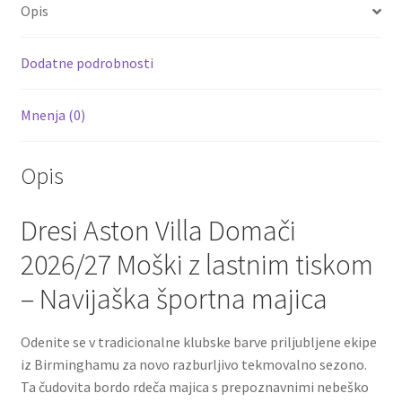
o
er
l
es
di
e
Opis
o
t
t
k
Dodatne podrobnosti
Mnenja (0)
Opis
Dresi Aston Villa Domači
2026/27 Moški z lastnim tiskom
– Navijaška športna majica
Odenite se v tradicionalne klubske barve priljubljene ekipe
iz Birminghamu za novo razburljivo tekmovalno sezono.
Ta čudovita bordo rdeča majica s prepoznavnimi nebeško