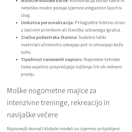
Ikonične klubske barve:
Kombinacija bordo rdeče in
nebeško modre ponuja izjemno eleganten športni
slog.
Unikatna personalizacija:
Prilagodite hrbtno stran
z lastnim priimkom ali številko izbranega igralca.
Zračna poliestrska tkanina:
Sodobni lahki
materiali učinkovito odvajajo pot in ohranjajo kožo
suho.
Trpežnost nanesenih napisov:
Napredne tehnike
tiska uspešno preprečujejo luščenje črk ob rednem
pranju.
Moške nogometne majice za
intenzivne treninge, rekreacijo in
navijaške večere
Najnovejši domači klubski modeli so izjemno priljubljeni