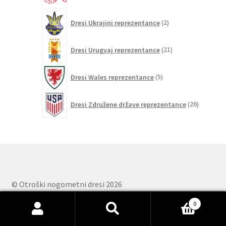
2
Dresi Ukrajini reprezentance
2
izdelka
21
Dresi Urugvaj reprezentance
21
izdelkov
5
Dresi Wales reprezentance
5
izdelkov
26
Dresi Združene države reprezentance
26
izdelkov
© Otroški nogometni dresi 2026
Nogometni dresi kompleti
.
0
Išči:
Iskanje