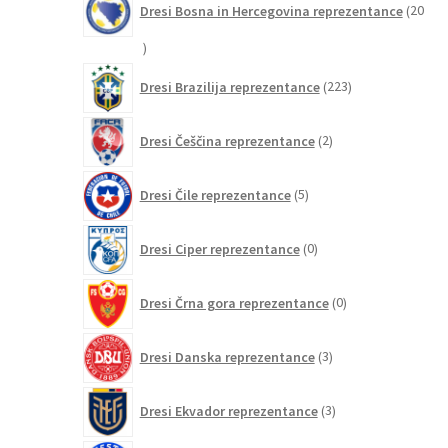
Dresi Bosna in Hercegovina reprezentance
20
20
izdelkov
223
Dresi Brazilija reprezentance
223
izdelkov
2
Dresi Češčina reprezentance
2
izdelka
5
Dresi Čile reprezentance
5
izdelkov
0
Dresi Ciper reprezentance
0
izdelkov
0
Dresi Črna gora reprezentance
0
izdelkov
3
Dresi Danska reprezentance
3
izdelki
3
Dresi Ekvador reprezentance
3
izdelki