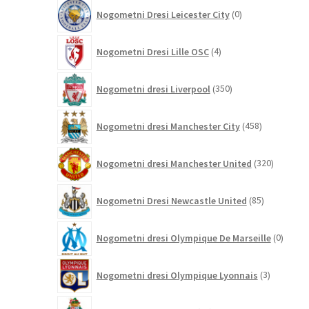
0
Nogometni Dresi Leicester City
0
izdelkov
4
Nogometni Dresi Lille OSC
4
izdelki
350
Nogometni dresi Liverpool
350
izdelkov
458
Nogometni dresi Manchester City
458
izdelkov
320
Nogometni dresi Manchester United
320
izdelkov
85
Nogometni Dresi Newcastle United
85
izdelkov
0
Nogometni dresi Olympique De Marseille
0
izdelk
3
Nogometni dresi Olympique Lyonnais
3
izdelki
13