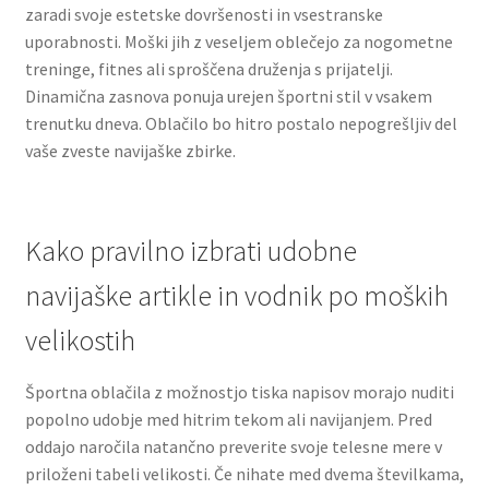
zaradi svoje estetske dovršenosti in vsestranske
uporabnosti. Moški jih z veseljem oblečejo za nogometne
treninge, fitnes ali sproščena druženja s prijatelji.
Dinamična zasnova ponuja urejen športni stil v vsakem
trenutku dneva. Oblačilo bo hitro postalo nepogrešljiv del
vaše zveste navijaške zbirke.
Kako pravilno izbrati udobne
navijaške artikle in vodnik po moških
velikostih
Športna oblačila z možnostjo tiska napisov morajo nuditi
popolno udobje med hitrim tekom ali navijanjem. Pred
oddajo naročila natančno preverite svoje telesne mere v
priloženi tabeli velikosti. Če nihate med dvema številkama,