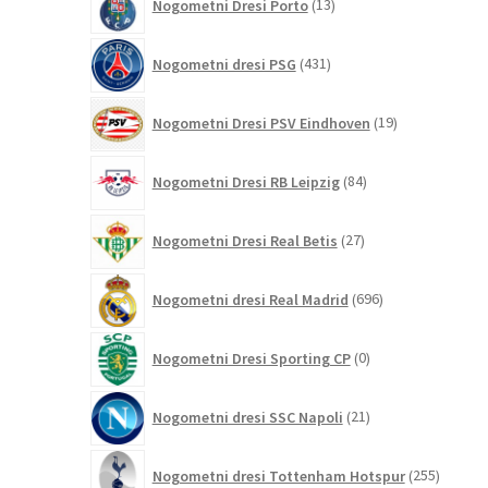
Nogometni Dresi Porto
13
izdelkov
431
Nogometni dresi PSG
431
izdelkov
19
Nogometni Dresi PSV Eindhoven
19
izdelkov
84
Nogometni Dresi RB Leipzig
84
izdelkov
27
Nogometni Dresi Real Betis
27
izdelkov
696
Nogometni dresi Real Madrid
696
izdelkov
0
Nogometni Dresi Sporting CP
0
izdelkov
21
Nogometni dresi SSC Napoli
21
izdelkov
255
Nogometni dresi Tottenham Hotspur
255
izdelko