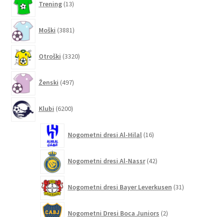
Trening
13
izdelkov
3881
Moški
3881
izdelkov
3320
Otroški
3320
izdelkov
497
Ženski
497
izdelkov
6200
Klubi
6200
izdelkov
16
Nogometni dresi Al-Hilal
16
izdelkov
42
Nogometni dresi Al-Nassr
42
izdelkov
31
Nogometni dresi Bayer Leverkusen
31
izdelkov
2
Nogometni Dresi Boca Juniors
2