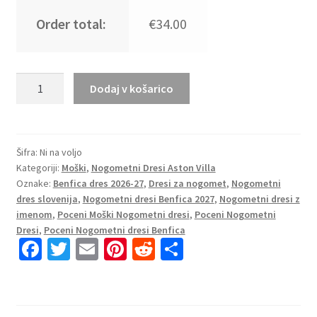
Order total:
€34.00
Dresi
Dodaj v košarico
Aston
Villa
Domači
2026/27
Šifra:
Ni na voljo
Kategoriji:
Moški
,
Nogometni Dresi Aston Villa
Moški
Oznake:
Benfica dres 2026-27
,
Dresi za nogomet
,
Nogometni
z
dres slovenija
,
Nogometni dresi Benfica 2027
,
Nogometni dresi z
lastnim
imenom
,
Poceni Moški Nogometni dresi
,
Poceni Nogometni
tiskom
Dresi
,
Poceni Nogometni dresi Benfica
količina
Fa
T
E
Pi
R
S
ce
wi
m
nt
e
h
b
tt
ai
er
d
ar