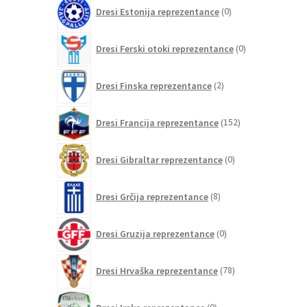
0
Dresi Estonija reprezentance
0
izdelkov
0
Dresi Ferski otoki reprezentance
0
izdelkov
2
Dresi Finska reprezentance
2
izdelka
152
Dresi Francija reprezentance
152
izdelkov
0
Dresi Gibraltar reprezentance
0
izdelkov
8
Dresi Grčija reprezentance
8
izdelkov
0
Dresi Gruzija reprezentance
0
izdelkov
78
Dresi Hrvaška reprezentance
78
izdelkov
0