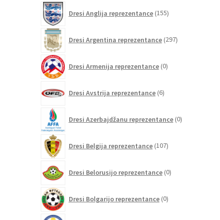
155
Dresi Anglija reprezentance
155
izdelkov
297
Dresi Argentina reprezentance
297
izdelkov
0
Dresi Armenija reprezentance
0
izdelkov
6
Dresi Avstrija reprezentance
6
izdelkov
0
Dresi Azerbajdžanu reprezentance
0
izdelkov
107
Dresi Belgija reprezentance
107
izdelkov
0
Dresi Belorusijo reprezentance
0
izdelkov
0
Dresi Bolgarijo reprezentance
0
izdelkov