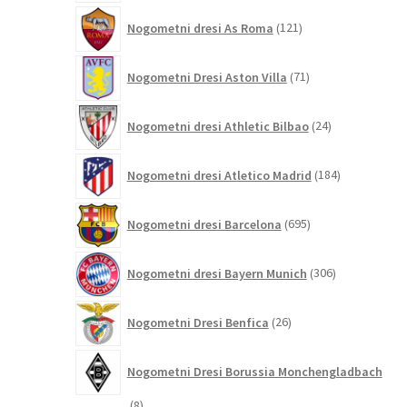
121
Nogometni dresi As Roma
121
izdelkov
71
Nogometni Dresi Aston Villa
71
izdelkov
24
Nogometni dresi Athletic Bilbao
24
izdelkov
184
Nogometni dresi Atletico Madrid
184
izdelkov
695
Nogometni dresi Barcelona
695
izdelkov
306
Nogometni dresi Bayern Munich
306
izdelkov
26
Nogometni Dresi Benfica
26
izdelkov
Nogometni Dresi Borussia Monchengladbach
8
8