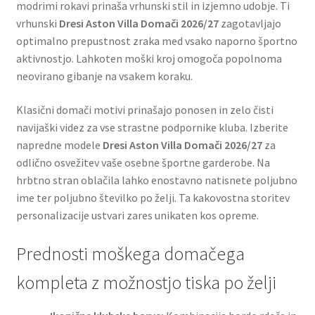
modrimi rokavi prinaša vrhunski stil in izjemno udobje. Ti
vrhunski
Dresi Aston Villa Domači 2026/27
zagotavljajo
optimalno prepustnost zraka med vsako naporno športno
aktivnostjo. Lahkoten moški kroj omogoča popolnoma
neovirano gibanje na vsakem koraku.
Klasični domači motivi prinašajo ponosen in zelo čisti
navijaški videz za vse strastne podpornike kluba. Izberite
napredne modele
Dresi Aston Villa Domači 2026/27
za
odlično osvežitev vaše osebne športne garderobe. Na
hrbtno stran oblačila lahko enostavno natisnete poljubno
ime ter poljubno številko po želji. Ta kakovostna storitev
personalizacije ustvari zares unikaten kos opreme.
Prednosti moškega domačega
kompleta z možnostjo tiska po želji