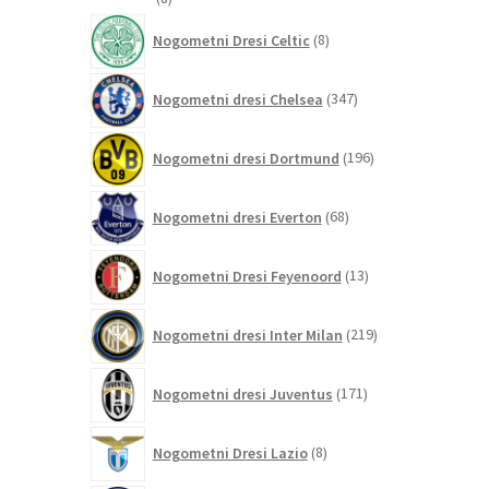
izdelkov
8
Nogometni Dresi Celtic
8
izdelkov
347
Nogometni dresi Chelsea
347
izdelkov
196
Nogometni dresi Dortmund
196
izdelkov
68
Nogometni dresi Everton
68
izdelkov
13
Nogometni Dresi Feyenoord
13
izdelkov
219
Nogometni dresi Inter Milan
219
izdelkov
171
Nogometni dresi Juventus
171
izdelkov
8
Nogometni Dresi Lazio
8
izdelkov