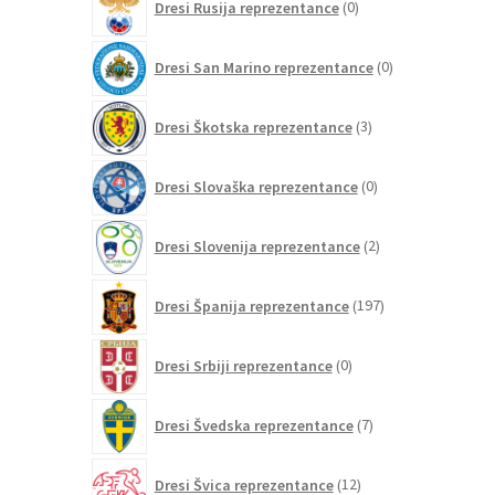
Dresi Rusija reprezentance
0
izdelkov
0
Dresi San Marino reprezentance
0
izdelkov
3
Dresi Škotska reprezentance
3
izdelki
0
Dresi Slovaška reprezentance
0
izdelkov
2
Dresi Slovenija reprezentance
2
izdelka
197
Dresi Španija reprezentance
197
izdelkov
0
Dresi Srbiji reprezentance
0
izdelkov
7
Dresi Švedska reprezentance
7
izdelkov
12
Dresi Švica reprezentance
12
izdelkov