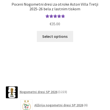
Poceni Nogometni dresi za otroke Aston Villa Tretji
2025-26 bela z lastnim tiskom
Ocenjeno
€
35.00
5.00
od 5
Ta
Nog
Select options
izdelek
ima
več
različic.
Možnosti
lahko
izberete
na
1223
strani
Nogometni dresi SP 2026
1223
izdelkov
izdelka
6
Alžirija nogometni dresi SP 2026
6
izdelkov