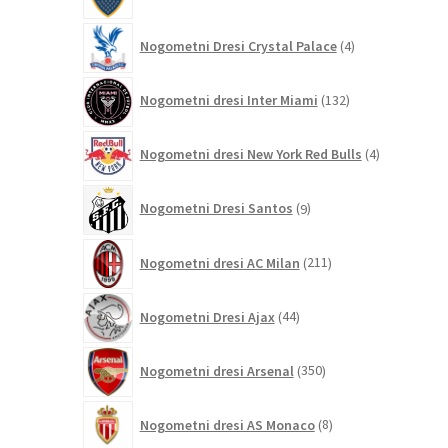
izdelka
4
Nogometni Dresi Crystal Palace
4
izdelki
132
Nogometni dresi Inter Miami
132
izdelkov
4
Nogometni dresi New York Red Bulls
4
izdelki
9
Nogometni Dresi Santos
9
izdelkov
211
Nogometni dresi AC Milan
211
izdelkov
44
Nogometni Dresi Ajax
44
izdelkov
350
Nogometni dresi Arsenal
350
izdelkov
8
Nogometni dresi AS Monaco
8
izdelkov