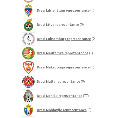
0
Dresi Lihtenštajn reprezentance
0
izdelkov
0
Dresi Litva reprezentance
0
izdelkov
0
Dresi Luksemburg reprezentance
0
izdelkov
1
Dresi Madžarska reprezentance
1
izdelek
0
Dresi Makedonija reprezentance
0
izdelkov
0
Dresi Malta reprezentance
0
izdelkov
77
Dresi Mehika reprezentance
77
izdelkov
0
Dresi Moldavijo reprezentance
0
izdelkov