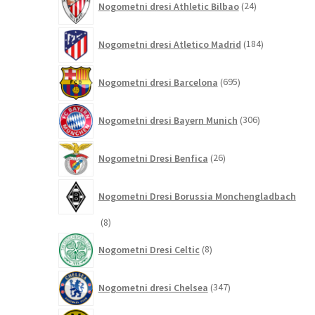
Nogometni dresi Athletic Bilbao
24
izdelkov
184
Nogometni dresi Atletico Madrid
184
izdelkov
695
Nogometni dresi Barcelona
695
izdelkov
306
Nogometni dresi Bayern Munich
306
izdelkov
26
Nogometni Dresi Benfica
26
izdelkov
Nogometni Dresi Borussia Monchengladbach
8
8
izdelkov
8
Nogometni Dresi Celtic
8
izdelkov
347
Nogometni dresi Chelsea
347
izdelkov