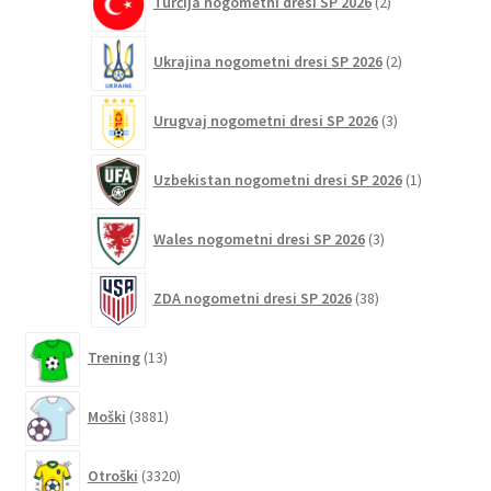
Turčija nogometni dresi SP 2026
2
izdelka
2
Ukrajina nogometni dresi SP 2026
2
izdelka
3
Urugvaj nogometni dresi SP 2026
3
izdelki
1
Uzbekistan nogometni dresi SP 2026
1
izdelek
3
Wales nogometni dresi SP 2026
3
izdelki
38
ZDA nogometni dresi SP 2026
38
izdelkov
13
Trening
13
izdelkov
3881
Moški
3881
izdelkov
3320
Otroški
3320
izdelkov