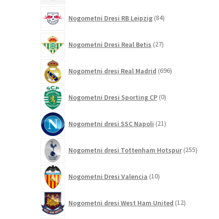
84
Nogometni Dresi RB Leipzig
84
izdelkov
27
Nogometni Dresi Real Betis
27
izdelkov
696
Nogometni dresi Real Madrid
696
izdelkov
0
Nogometni Dresi Sporting CP
0
izdelkov
21
Nogometni dresi SSC Napoli
21
izdelkov
255
Nogometni dresi Tottenham Hotspur
255
izdelko
10
Nogometni Dresi Valencia
10
izdelkov
12
Nogometni dresi West Ham United
12
izdelkov