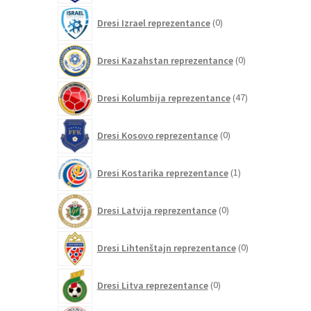
0
Dresi Izrael reprezentance
0
izdelkov
0
Dresi Kazahstan reprezentance
0
izdelkov
47
Dresi Kolumbija reprezentance
47
izdelkov
0
Dresi Kosovo reprezentance
0
izdelkov
1
Dresi Kostarika reprezentance
1
izdelek
0
Dresi Latvija reprezentance
0
izdelkov
0
Dresi Lihtenštajn reprezentance
0
izdelkov
0
Dresi Litva reprezentance
0
izdelkov