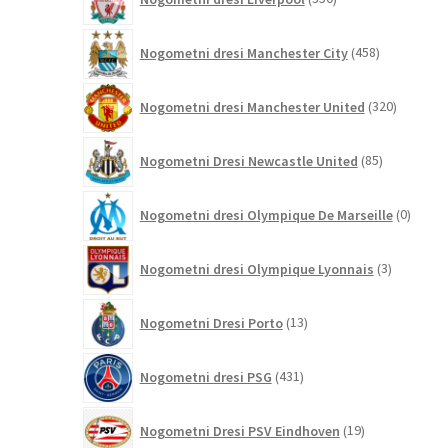
izdelkov
458
Nogometni dresi Manchester City
458
izdelkov
320
Nogometni dresi Manchester United
320
izdelkov
85
Nogometni Dresi Newcastle United
85
izdelkov
0
Nogometni dresi Olympique De Marseille
0
izdelk
3
Nogometni dresi Olympique Lyonnais
3
izdelki
13
Nogometni Dresi Porto
13
izdelkov
431
Nogometni dresi PSG
431
izdelkov
19
Nogometni Dresi PSV Eindhoven
19
izdelkov