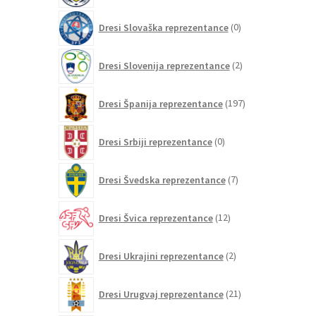
0
Dresi Slovaška reprezentance
0
izdelkov
2
Dresi Slovenija reprezentance
2
izdelka
197
Dresi Španija reprezentance
197
izdelkov
0
Dresi Srbiji reprezentance
0
izdelkov
7
Dresi Švedska reprezentance
7
izdelkov
12
Dresi Švica reprezentance
12
izdelkov
2
Dresi Ukrajini reprezentance
2
izdelka
21
Dresi Urugvaj reprezentance
21
izdelkov