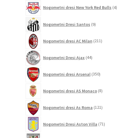
4
Nogometni dresi New York Red Bulls
4
izdelki
9
Nogometni Dresi Santos
9
izdelkov
211
Nogometni dresi AC Milan
211
izdelkov
44
Nogometni Dresi Ajax
44
izdelkov
350
Nogometni dresi Arsenal
350
izdelkov
8
Nogometni dresi AS Monaco
8
izdelkov
121
Nogometni dresi As Roma
121
izdelkov
71
Nogometni Dresi Aston Villa
71
izdelkov
24