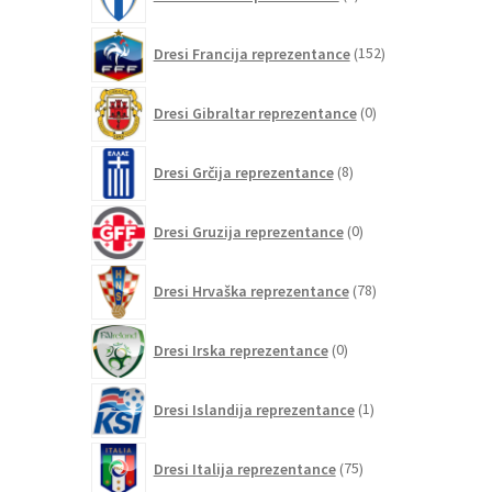
izdelka
152
Dresi Francija reprezentance
152
izdelkov
0
Dresi Gibraltar reprezentance
0
izdelkov
8
Dresi Grčija reprezentance
8
izdelkov
0
Dresi Gruzija reprezentance
0
izdelkov
78
Dresi Hrvaška reprezentance
78
izdelkov
0
Dresi Irska reprezentance
0
izdelkov
1
Dresi Islandija reprezentance
1
izdelek
75
Dresi Italija reprezentance
75
izdelkov