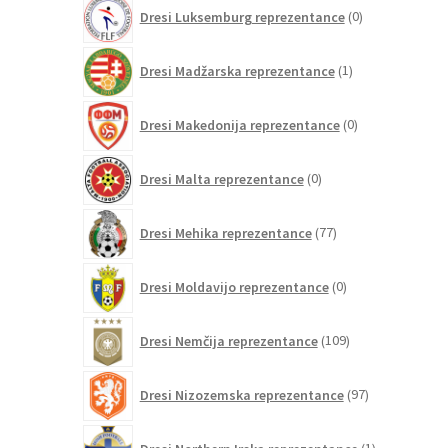
0
Dresi Luksemburg reprezentance
0
izdelkov
1
Dresi Madžarska reprezentance
1
izdelek
0
Dresi Makedonija reprezentance
0
izdelkov
0
Dresi Malta reprezentance
0
izdelkov
77
Dresi Mehika reprezentance
77
izdelkov
0
Dresi Moldavijo reprezentance
0
izdelkov
109
Dresi Nemčija reprezentance
109
izdelkov
97
Dresi Nizozemska reprezentance
97
izdelkov
1