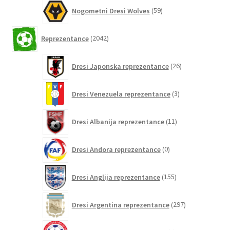
59
Nogometni Dresi Wolves
59
izdelkov
2042
Reprezentance
2042
izdelkov
26
Dresi Japonska reprezentance
26
izdelkov
3
Dresi Venezuela reprezentance
3
izdelki
11
Dresi Albanija reprezentance
11
izdelkov
0
Dresi Andora reprezentance
0
izdelkov
155
Dresi Anglija reprezentance
155
izdelkov
297
Dresi Argentina reprezentance
297
izdelkov
0