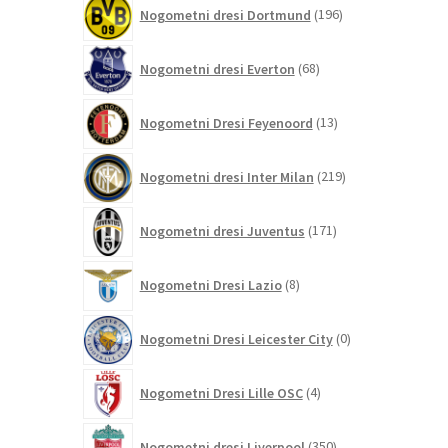
196
Nogometni dresi Dortmund
196
izdelkov
68
Nogometni dresi Everton
68
izdelkov
13
Nogometni Dresi Feyenoord
13
izdelkov
219
Nogometni dresi Inter Milan
219
izdelkov
171
Nogometni dresi Juventus
171
izdelkov
8
Nogometni Dresi Lazio
8
izdelkov
0
Nogometni Dresi Leicester City
0
izdelkov
4
Nogometni Dresi Lille OSC
4
izdelki
350
Nogometni dresi Liverpool
350