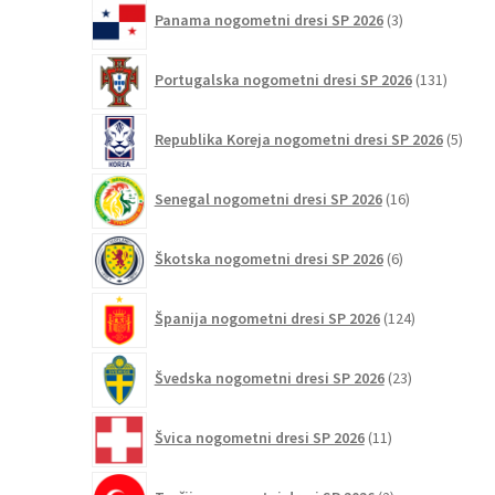
3
Panama nogometni dresi SP 2026
3
izdelki
131
Portugalska nogometni dresi SP 2026
131
izdelko
5
Republika Koreja nogometni dresi SP 2026
5
izdel
16
Senegal nogometni dresi SP 2026
16
izdelkov
6
Škotska nogometni dresi SP 2026
6
izdelkov
124
Španija nogometni dresi SP 2026
124
izdelkov
23
Švedska nogometni dresi SP 2026
23
izdelkov
11
Švica nogometni dresi SP 2026
11
izdelkov
2