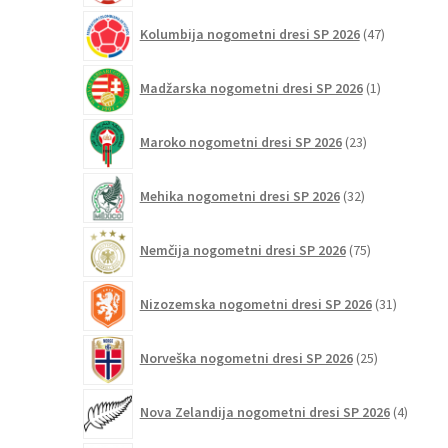
47
Kolumbija nogometni dresi SP 2026
47
izdelkov
1
Madžarska nogometni dresi SP 2026
1
izdelek
23
Maroko nogometni dresi SP 2026
23
izdelkov
32
Mehika nogometni dresi SP 2026
32
izdelkov
75
Nemčija nogometni dresi SP 2026
75
izdelkov
31
Nizozemska nogometni dresi SP 2026
31
izdelkov
25
Norveška nogometni dresi SP 2026
25
izdelkov
4
Nova Zelandija nogometni dresi SP 2026
4
izdelki