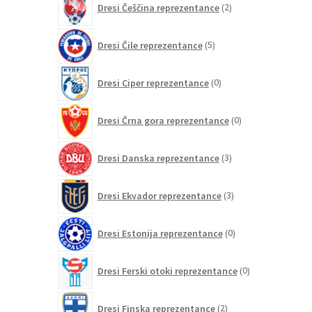
Dresi Češčina reprezentance
2
izdelka
5
Dresi Čile reprezentance
5
izdelkov
0
Dresi Ciper reprezentance
0
izdelkov
0
Dresi Črna gora reprezentance
0
izdelkov
3
Dresi Danska reprezentance
3
izdelki
3
Dresi Ekvador reprezentance
3
izdelki
0
Dresi Estonija reprezentance
0
izdelkov
0
Dresi Ferski otoki reprezentance
0
izdelkov
2
Dresi Finska reprezentance
2