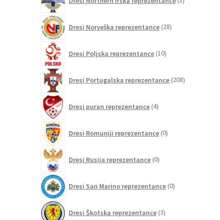
Dresi Northern Irska reprezentance
1
izdelek
28
Dresi Norveška reprezentance
28
izdelkov
10
Dresi Poljska reprezentance
10
izdelkov
208
Dresi Portugalska reprezentance
208
izdelkov
4
Dresi puran reprezentance
4
izdelki
0
Dresi Romuniji reprezentance
0
izdelkov
0
Dresi Rusija reprezentance
0
izdelkov
0
Dresi San Marino reprezentance
0
izdelkov
3
Dresi Škotska reprezentance
3
izdelki