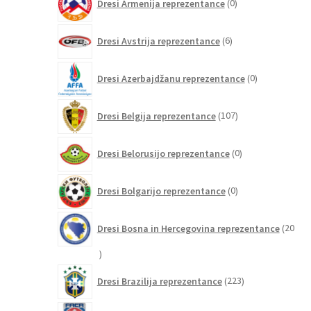
Dresi Armenija reprezentance
0
izdelkov
6
Dresi Avstrija reprezentance
6
izdelkov
0
Dresi Azerbajdžanu reprezentance
0
izdelkov
107
Dresi Belgija reprezentance
107
izdelkov
0
Dresi Belorusijo reprezentance
0
izdelkov
0
Dresi Bolgarijo reprezentance
0
izdelkov
Dresi Bosna in Hercegovina reprezentance
20
20
izdelkov
223
Dresi Brazilija reprezentance
223
izdelkov
2