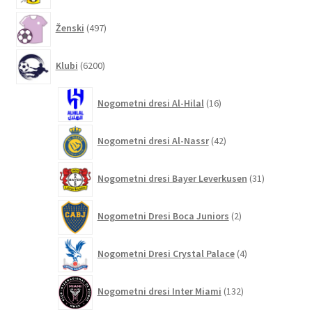
497
Ženski
497
izdelkov
6200
Klubi
6200
izdelkov
16
Nogometni dresi Al-Hilal
16
izdelkov
42
Nogometni dresi Al-Nassr
42
izdelkov
31
Nogometni dresi Bayer Leverkusen
31
izdelkov
2
Nogometni Dresi Boca Juniors
2
izdelka
4
Nogometni Dresi Crystal Palace
4
izdelki
132
Nogometni dresi Inter Miami
132
izdelkov