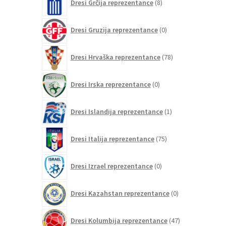
Dresi Grčija reprezentance
8
izdelkov
0
Dresi Gruzija reprezentance
0
izdelkov
78
Dresi Hrvaška reprezentance
78
izdelkov
0
Dresi Irska reprezentance
0
izdelkov
1
Dresi Islandija reprezentance
1
izdelek
75
Dresi Italija reprezentance
75
izdelkov
0
Dresi Izrael reprezentance
0
izdelkov
0
Dresi Kazahstan reprezentance
0
izdelkov
47
Dresi Kolumbija reprezentance
47
izdelkov