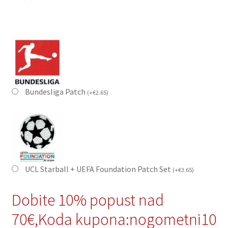
Bundesliga Patch
(
+
€
2.65
)
UCL Starball + UEFA Foundation Patch Set
(
+
€
3.65
)
Dobite 10% popust nad
70€,Koda kupona:nogometni10