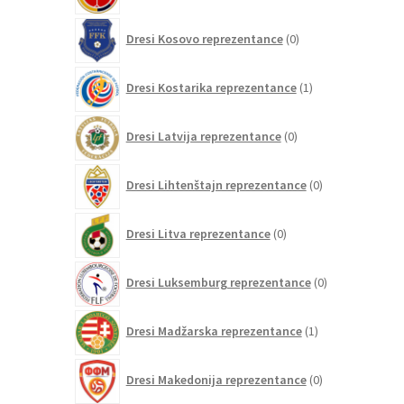
0
Dresi Kosovo reprezentance
0
izdelkov
1
Dresi Kostarika reprezentance
1
izdelek
0
Dresi Latvija reprezentance
0
izdelkov
0
Dresi Lihtenštajn reprezentance
0
izdelkov
0
Dresi Litva reprezentance
0
izdelkov
0
Dresi Luksemburg reprezentance
0
izdelkov
1
Dresi Madžarska reprezentance
1
izdelek
0
Dresi Makedonija reprezentance
0
izdelkov