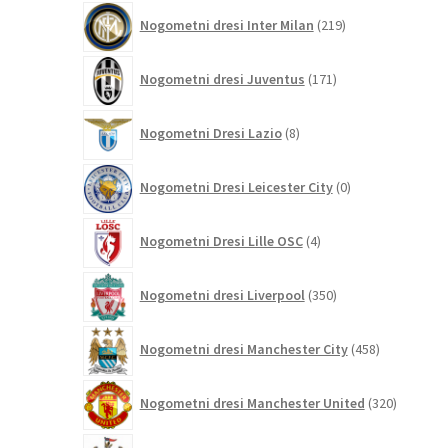
219
Nogometni dresi Inter Milan
219
izdelkov
171
Nogometni dresi Juventus
171
izdelkov
8
Nogometni Dresi Lazio
8
izdelkov
0
Nogometni Dresi Leicester City
0
izdelkov
4
Nogometni Dresi Lille OSC
4
izdelki
350
Nogometni dresi Liverpool
350
izdelkov
458
Nogometni dresi Manchester City
458
izdelkov
320
Nogometni dresi Manchester United
320
izdelkov
85