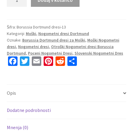
nogometni dresi
BVB
Borussia
Dortmund
Šifra:
Borussia Dortmund dresi-13
Kategoriji:
Moški
,
Nogometni dresi Dortmund
Vratar
Oznake:
Borussia Dortmund dresi za Moški
,
Moški Nogometni
2025-
dresi
,
Nogometni dresi
,
Otroški Nogometni dresi Borussia
26
Dortmund
,
Poceni Nogometni Dresi
,
Slovenski Nogometni Dres
rdeča
Fa
T
E
Pi
R
S
količina
ce
wi
m
nt
e
h
b
tt
ai
er
d
ar
o
er
l
es
di
e
Opis
o
t
t
k
Dodatne podrobnosti
Mnenja (0)