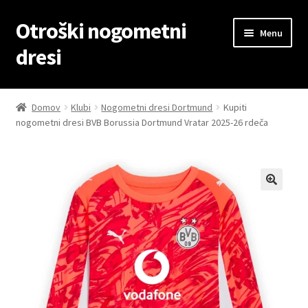
Otroški nogometni
Skip
Skip
Menu
to
to
dresi
navigation
content
Domov
Domov
Klubi
Nogometni dresi Dortmund
Kupiti
nogometni dresi BVB Borussia Dortmund Vratar 2025-26 rdeča
Blog
Kontaktiraj nas
Košarica
Moj račun
Trgovina
Zaključek nakupa