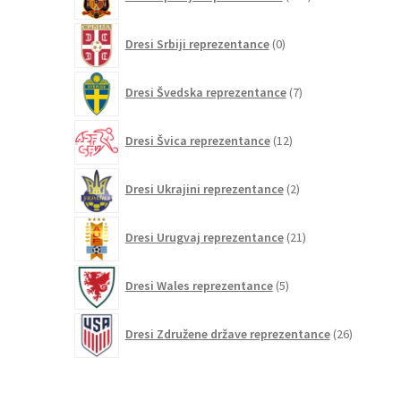
izdelkov
0
Dresi Srbiji reprezentance
0
izdelkov
7
Dresi Švedska reprezentance
7
izdelkov
12
Dresi Švica reprezentance
12
izdelkov
2
Dresi Ukrajini reprezentance
2
izdelka
21
Dresi Urugvaj reprezentance
21
izdelkov
5
Dresi Wales reprezentance
5
izdelkov
26
Dresi Združene države reprezentance
26
izdelkov