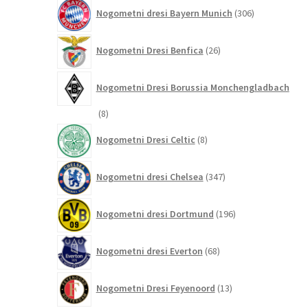
306
Nogometni dresi Bayern Munich
306
izdelkov
26
Nogometni Dresi Benfica
26
izdelkov
Nogometni Dresi Borussia Monchengladbach
8
8
izdelkov
8
Nogometni Dresi Celtic
8
izdelkov
347
Nogometni dresi Chelsea
347
izdelkov
196
Nogometni dresi Dortmund
196
izdelkov
68
Nogometni dresi Everton
68
izdelkov
13
Nogometni Dresi Feyenoord
13
izdelkov