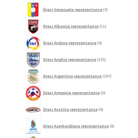
3
Dresi Venezuela reprezentance
3
izdelki
11
Dresi Albanija reprezentance
11
izdelkov
0
Dresi Andora reprezentance
0
izdelkov
155
Dresi Anglija reprezentance
155
izdelkov
297
Dresi Argentina reprezentance
297
izdelkov
0
Dresi Armenija reprezentance
0
izdelkov
6
Dresi Avstrija reprezentance
6
izdelkov
0
Dresi Azerbajdžanu reprezentance
0
izdelkov