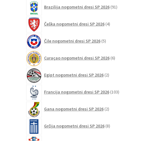
91
Brazilija nogometni dresi SP 2026
91
izdelkov
4
Češka nogometni dresi SP 2026
4
izdelki
5
Čile nogometni dresi SP 2026
5
izdelkov
6
Curaçao nogometni dresi SP 2026
6
izdelkov
2
Egipt nogometni dresi SP 2026
2
izdelka
103
Francija nogometni dresi SP 2026
103
izdelki
2
Gana nogometni dresi SP 2026
2
izdelka
8
Grčija nogometni dresi SP 2026
8
izdelkov
47