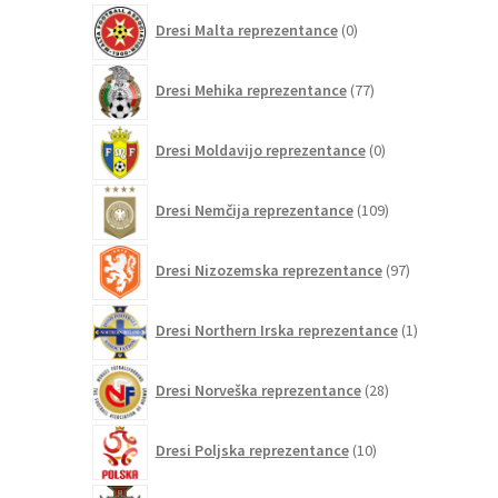
0
Dresi Malta reprezentance
0
izdelkov
77
Dresi Mehika reprezentance
77
izdelkov
0
Dresi Moldavijo reprezentance
0
izdelkov
109
Dresi Nemčija reprezentance
109
izdelkov
97
Dresi Nizozemska reprezentance
97
izdelkov
1
Dresi Northern Irska reprezentance
1
izdelek
28
Dresi Norveška reprezentance
28
izdelkov
10
Dresi Poljska reprezentance
10
izdelkov
208