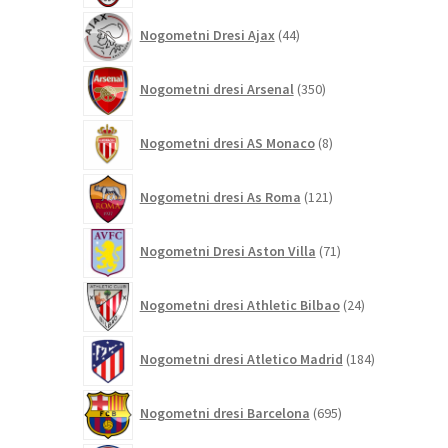
44
Nogometni Dresi Ajax
44
izdelkov
350
Nogometni dresi Arsenal
350
izdelkov
8
Nogometni dresi AS Monaco
8
izdelkov
121
Nogometni dresi As Roma
121
izdelkov
71
Nogometni Dresi Aston Villa
71
izdelkov
24
Nogometni dresi Athletic Bilbao
24
izdelkov
184
Nogometni dresi Atletico Madrid
184
izdelkov
695
Nogometni dresi Barcelona
695
izdelkov