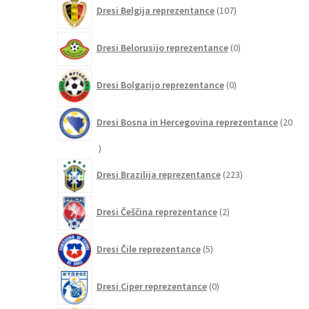
107
Dresi Belgija reprezentance
107
izdelkov
0
Dresi Belorusijo reprezentance
0
izdelkov
0
Dresi Bolgarijo reprezentance
0
izdelkov
Dresi Bosna in Hercegovina reprezentance
20
20
izdelkov
223
Dresi Brazilija reprezentance
223
izdelkov
2
Dresi Češčina reprezentance
2
izdelka
5
Dresi Čile reprezentance
5
izdelkov
0
Dresi Ciper reprezentance
0
izdelkov