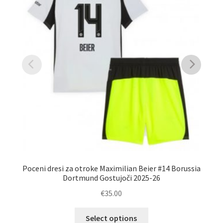
Poceni dresi za otroke Maximilian Beier #14 Borussia
Dortmund Gostujoči 2025-26
€
35.00
Ta
Select options