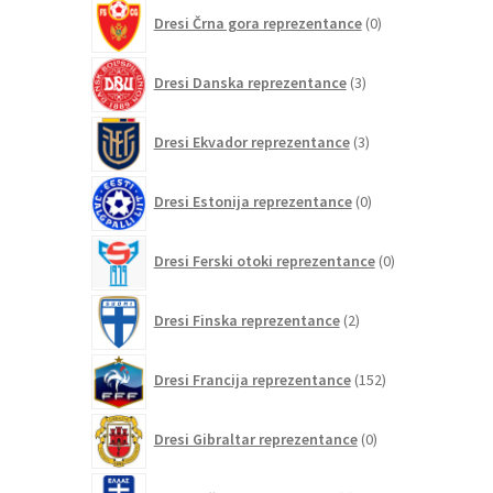
0
Dresi Črna gora reprezentance
0
izdelkov
3
Dresi Danska reprezentance
3
izdelki
3
Dresi Ekvador reprezentance
3
izdelki
0
Dresi Estonija reprezentance
0
izdelkov
0
Dresi Ferski otoki reprezentance
0
izdelkov
2
Dresi Finska reprezentance
2
izdelka
152
Dresi Francija reprezentance
152
izdelkov
0
Dresi Gibraltar reprezentance
0
izdelkov
8