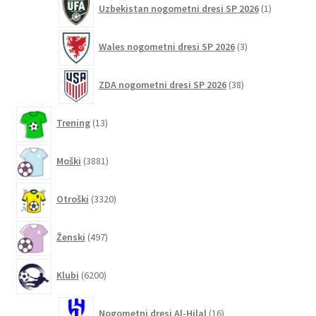
Uzbekistan nogometni dresi SP 2026
1
izdelek
3
Wales nogometni dresi SP 2026
3
izdelki
38
ZDA nogometni dresi SP 2026
38
izdelkov
13
Trening
13
izdelkov
3881
Moški
3881
izdelkov
3320
Otroški
3320
izdelkov
497
Ženski
497
izdelkov
6200
Klubi
6200
izdelkov
16
Nogometni dresi Al-Hilal
16