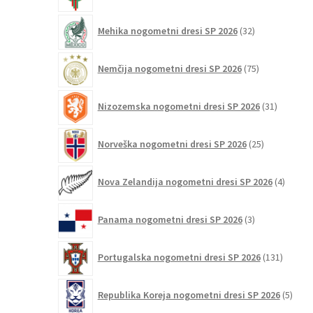
32
Mehika nogometni dresi SP 2026
32
izdelkov
75
Nemčija nogometni dresi SP 2026
75
izdelkov
31
Nizozemska nogometni dresi SP 2026
31
izdelkov
25
Norveška nogometni dresi SP 2026
25
izdelkov
4
Nova Zelandija nogometni dresi SP 2026
4
izdelki
3
Panama nogometni dresi SP 2026
3
izdelki
131
Portugalska nogometni dresi SP 2026
131
izdelko
5
Republika Koreja nogometni dresi SP 2026
5
izdel