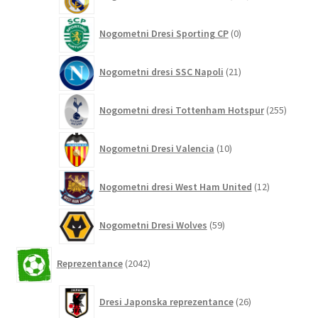
izdelkov
0
Nogometni Dresi Sporting CP
0
izdelkov
21
Nogometni dresi SSC Napoli
21
izdelkov
255
Nogometni dresi Tottenham Hotspur
255
izdelko
10
Nogometni Dresi Valencia
10
izdelkov
12
Nogometni dresi West Ham United
12
izdelkov
59
Nogometni Dresi Wolves
59
izdelkov
2042
Reprezentance
2042
izdelkov
26
Dresi Japonska reprezentance
26
izdelkov