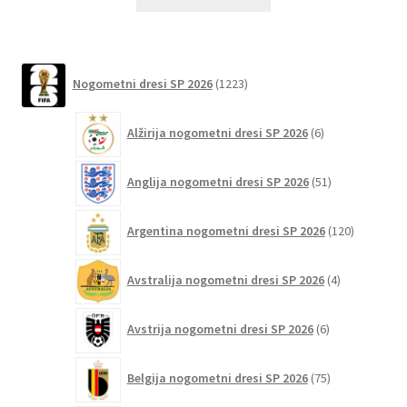
izdelek
ima
več
različic.
1223
Nogometni dresi SP 2026
1223
izdelkov
Možnosti
lahko
6
Alžirija nogometni dresi SP 2026
6
izberete
izdelkov
na
51
Anglija nogometni dresi SP 2026
51
strani
izdelkov
izdelka
120
Argentina nogometni dresi SP 2026
120
izdelkov
4
Avstralija nogometni dresi SP 2026
4
izdelki
6
Avstrija nogometni dresi SP 2026
6
izdelkov
75
Belgija nogometni dresi SP 2026
75
izdelkov