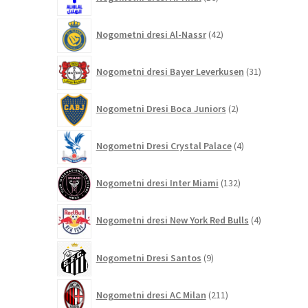
izdelkov
42
Nogometni dresi Al-Nassr
42
izdelkov
31
Nogometni dresi Bayer Leverkusen
31
izdelkov
2
Nogometni Dresi Boca Juniors
2
izdelka
4
Nogometni Dresi Crystal Palace
4
izdelki
132
Nogometni dresi Inter Miami
132
izdelkov
4
Nogometni dresi New York Red Bulls
4
izdelki
9
Nogometni Dresi Santos
9
izdelkov
211
Nogometni dresi AC Milan
211
izdelkov