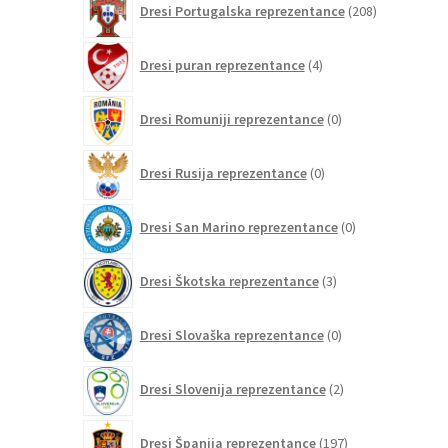
Dresi Portugalska reprezentance
208
izdelkov
4
Dresi puran reprezentance
4
izdelki
0
Dresi Romuniji reprezentance
0
izdelkov
0
Dresi Rusija reprezentance
0
izdelkov
0
Dresi San Marino reprezentance
0
izdelkov
3
Dresi Škotska reprezentance
3
izdelki
0
Dresi Slovaška reprezentance
0
izdelkov
2
Dresi Slovenija reprezentance
2
izdelka
197
Dresi Španija reprezentance
197