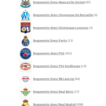
Nogometni Dresi Newcastle United
85
izdelkov
0
Nogometni dresi Olympique De Marseille
0
izdelk
3
Nogometni dresi Olympique Lyonnais
3
izdelki
13
Nogometni Dresi Porto
13
izdelkov
431
Nogometni dresi PSG
431
izdelkov
19
Nogometni Dresi PSV Eindhoven
19
izdelkov
84
Nogometni Dresi RB Leipzig
84
izdelkov
27
Nogometni Dresi Real Betis
27
izdelkov
696
Nogometni dresi Real Madrid
696