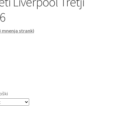
i Liverpool Tretji
6
3
mnenja strank)
oški