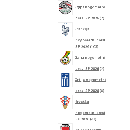
izdelkov
Egipt nogometni
2
dresi SP 2026
2
izdelka
Francija
nogometni dresi
103
SP 2026
103
izdelki
Gana nogometni
2
dresi SP 2026
2
izdelka
Grčija nogometni
8
dresi SP 2026
8
izdelkov
Hrvaška
nogometni dresi
47
SP 2026
47
izdelkov