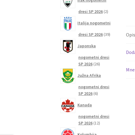
Irak nogometni
2
dresi SP 2026
2
izdelka
Italija nogometni
39
dresi SP 2026
39
Opi
izdelkov
Japonska
Dod
nogometni dresi
26
SP 2026
26
Mnen
izdelkov
Južna Afrika
nogometni dresi
6
SP 2026
6
izdelkov
Kanada
nogometni dresi
12
SP 2026
12
izdelkov
Kolumbija