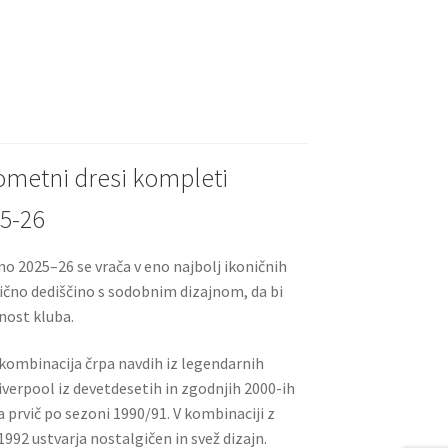
m
nt
e
h
ai
er
d
ar
l
es
di
e
t
t
ometni dresi kompleti
25-26
no 2025–26 se vrača v eno najbolj ikoničnih
sično dediščino s sodobnim dizajnom, da bi
nost kluba.
ombinacija črpa navdih iz legendarnih
erpool iz devetdesetih in zgodnjih 2000-ih
ča prvič po sezoni 1990/91. V kombinaciji z
92 ustvarja nostalgičen in svež dizajn.