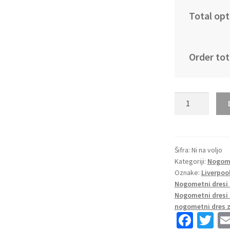
Total opt
Order tot
Kupiti
Otroški Nogome
kompleti
Liverpool
Tretji
Šifra:
Ni na voljo
Kategoriji:
Nogome
2025-
Oznake:
Liverpool
26
Nogometni dresi
količina
Nogometni dresi 
nogometni dres z
Fa
T