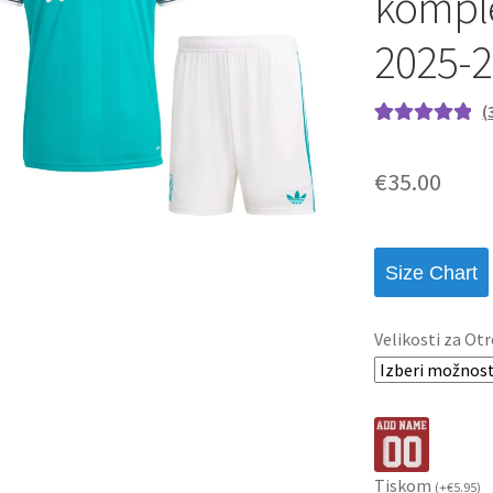
komplet
2025-2
(
Ocenjeno z
3
5.00
od 5 na
€
35.00
podlagi ocene
strank
Size Chart
Velikosti za Otr
Tiskom
(
+
€
5.95
)