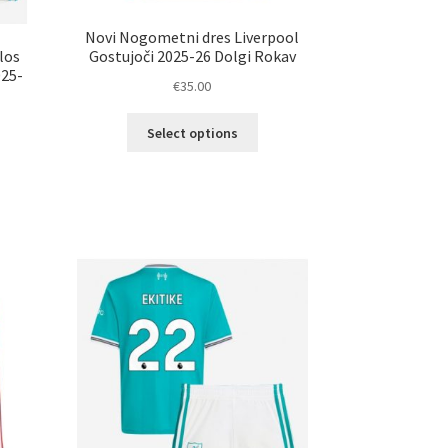
Novi Nogometni dres Liverpool
los
Gostujoči 2025-26 Dolgi Rokav
025-
€
35.00
Ta
Select options
izdelek
ima
elek
več
a
različic.
č
Možnosti
ičic.
lahko
nosti
izberete
ko
na
erete
strani
izdelka
ani
elka