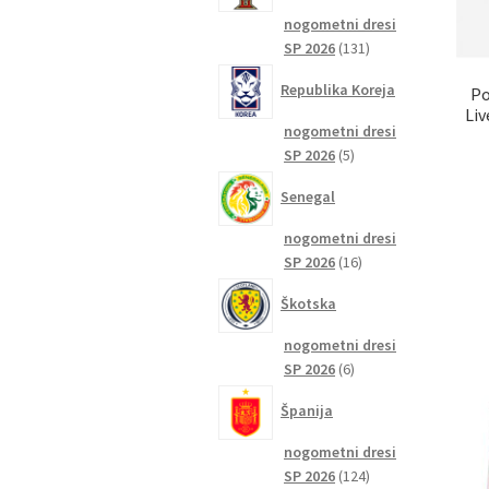
nogometni dresi
131
SP 2026
131
izdelkov
Republika Koreja
Po
Liv
nogometni dresi
5
SP 2026
5
izdelkov
Senegal
nogometni dresi
16
SP 2026
16
izdelkov
Škotska
nogometni dresi
6
SP 2026
6
izdelkov
Španija
nogometni dresi
124
SP 2026
124