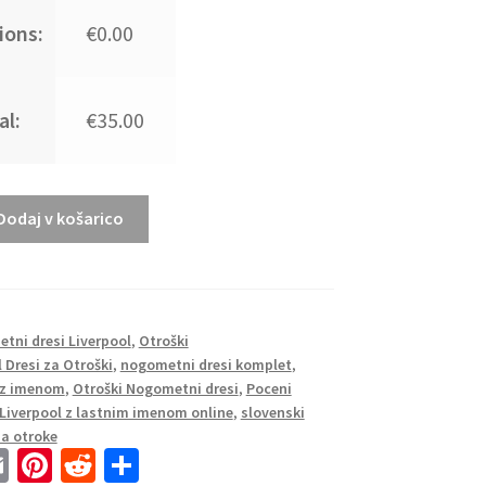
ions:
€0.00
al:
€35.00
Dodaj v košarico
tni dresi
tni dresi Liverpool
,
Otroški
 Dresi za Otroški
,
nogometni dresi komplet
,
 z imenom
,
Otroški Nogometni dresi
,
Poceni
Liverpool z lastnim imenom online
,
slovenski
a otroke
E
Pi
R
S