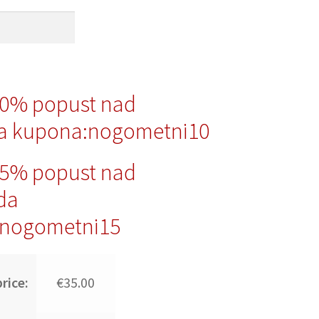
10% popust nad
a kupona:nogometni10
15% popust nad
da
nogometni15
rice:
€35.00