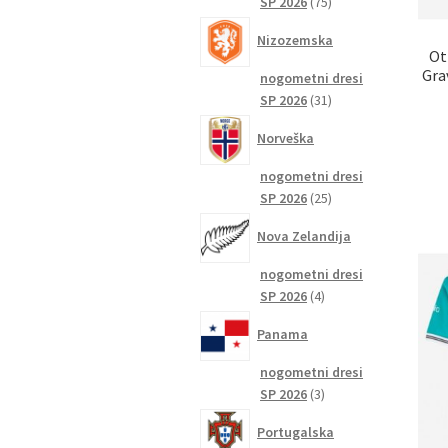
75
SP 2026
75
izdelkov
Nizozemska
Ot
Gra
nogometni dresi
31
SP 2026
31
izdelkov
Norveška
nogometni dresi
25
SP 2026
25
izdelkov
Nova Zelandija
nogometni dresi
4
SP 2026
4
izdelki
Panama
nogometni dresi
3
SP 2026
3
izdelki
Portugalska