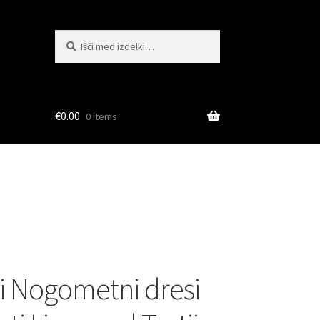
Išči:
Iskanje
€
0.00
0 items
i Nogometni dresi