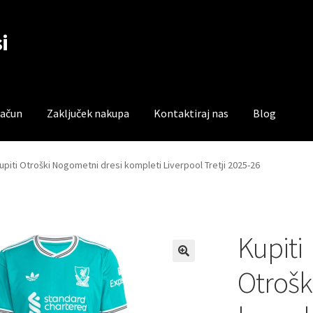
i
račun
Zaključek nakupa
Kontaktiraj nas
Blog
čun
Trgovina
Zaključek nakupa
upiti Otroški Nogometni dresi kompleti Liverpool Tretji 2025-26
Kupiti
Otrošk