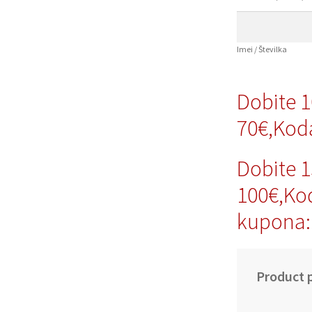
Imei / Številka
Dobite 
70€,Kod
Dobite 
100€,Ko
kupona:
Product p