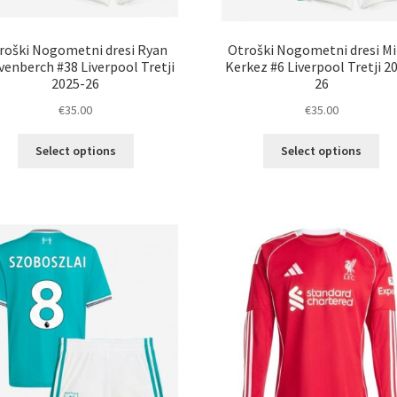
roški Nogometni dresi Ryan
Otroški Nogometni dresi Mi
venberch #38 Liverpool Tretji
Kerkez #6 Liverpool Tretji 2
2025-26
26
€
35.00
€
35.00
Ta
Ta
Select options
Select options
izdelek
izd
ima
im
več
ve
različic.
razl
Možnosti
Mož
lahko
lah
izberete
izb
na
na
strani
str
izdelka
izd