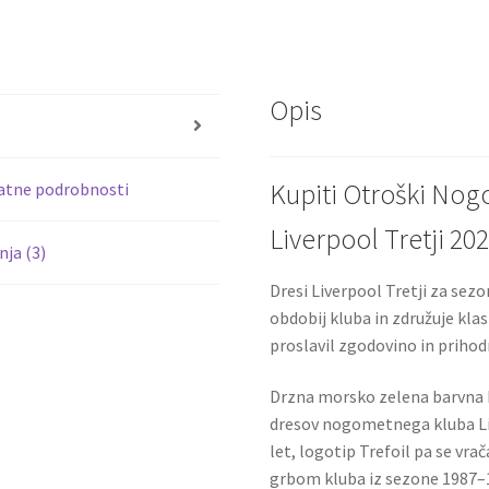
ce
wi
b
tt
o
er
Opis
o
s
k
Kupiti Otroški Nog
atne podrobnosti
Liverpool Tretji 20
ja (3)
Dresi Liverpool Tretji za sezo
obdobij kluba in združuje kla
proslavil zgodovino in prihod
Drzna morsko zelena barvna k
dresov nogometnega kluba Liv
let, logotip Trefoil pa se vra
grbom kluba iz sezone 1987–19