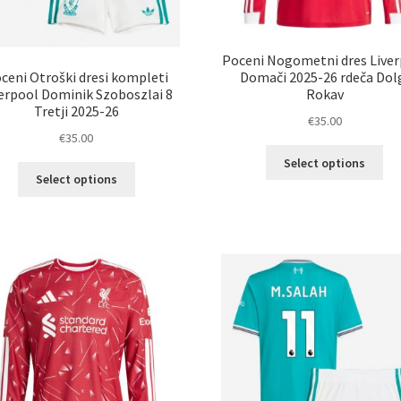
Poceni Nogometni dres Live
ceni Otroški dresi kompleti
Domači 2025-26 rdeča Dol
erpool Dominik Szoboszlai 8
Rokav
Tretji 2025-26
€
35.00
€
35.00
Ta
Select options
Ta
izd
Select options
izdelek
im
ima
ve
več
razl
različic.
Mož
Možnosti
lah
lahko
izb
izberete
na
na
str
strani
izd
izdelka