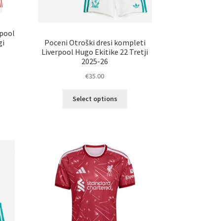
rpool
Poceni Otroški dresi kompleti
gi
Liverpool Hugo Ekitike 22 Tretji
2025-26
€
35.00
Ta
elek
Select options
izdelek
a
ima
č
več
ičic.
različic.
nosti
Možnosti
ko
lahko
erete
izberete
na
ani
strani
elka
izdelka