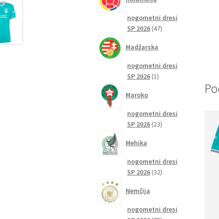
nogometni dresi
47
SP 2026
47
izdelkov
Madžarska
nogometni dresi
1
SP 2026
1
Po
izdelek
Maroko
nogometni dresi
23
SP 2026
23
izdelkov
Mehika
nogometni dresi
32
SP 2026
32
izdelkov
Nemčija
nogometni dresi