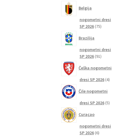
izdelkov
Belgija
nogometni dresi
75
SP 2026
75
izdelkov
Brazilija
nogometni dresi
91
SP 2026
91
izdelkov
Češka nogometni
4
dresi SP 2026
4
izdelki
Čile nogometni
5
dresi SP 2026
5
izdelkov
Curaçao
nogometni dresi
6
SP 2026
6