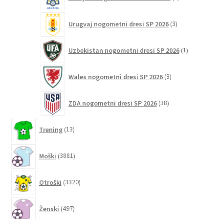
izdelka
3
Urugvaj nogometni dresi SP 2026
3
izdelki
1
Uzbekistan nogometni dresi SP 2026
1
izdelek
3
Wales nogometni dresi SP 2026
3
izdelki
38
ZDA nogometni dresi SP 2026
38
izdelkov
13
Trening
13
izdelkov
3881
Moški
3881
izdelkov
3320
Otroški
3320
izdelkov
497
Ženski
497
izdelkov