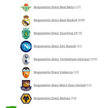
27
Nogometni Dresi Real Betis
27
izdelkov
696
Nogometni dresi Real Madrid
696
izdelkov
0
Nogometni Dresi Sporting CP
0
izdelkov
21
Nogometni dresi SSC Napoli
21
izdelkov
255
Nogometni dresi Tottenham Hotspur
255
izdelko
10
Nogometni Dresi Valencia
10
izdelkov
12
Nogometni dresi West Ham United
12
izdelkov
59
Nogometni Dresi Wolves
59
izdelkov
2042