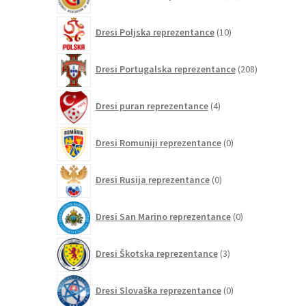
izdelkov
10
Dresi Poljska reprezentance
10
izdelkov
208
Dresi Portugalska reprezentance
208
izdelkov
4
Dresi puran reprezentance
4
izdelki
0
Dresi Romuniji reprezentance
0
izdelkov
0
Dresi Rusija reprezentance
0
izdelkov
0
Dresi San Marino reprezentance
0
izdelkov
3
Dresi Škotska reprezentance
3
izdelki
0
Dresi Slovaška reprezentance
0
izdelkov