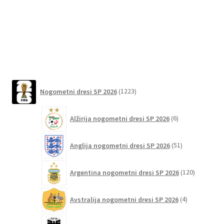
več
različic.
Možnosti
lahko
izberete
na
1223
strani
Nogometni dresi SP 2026
1223
izdelkov
izdelka
6
Alžirija nogometni dresi SP 2026
6
izdelkov
51
Anglija nogometni dresi SP 2026
51
izdelkov
120
Argentina nogometni dresi SP 2026
120
izdelkov
4
Avstralija nogometni dresi SP 2026
4
izdelki
6