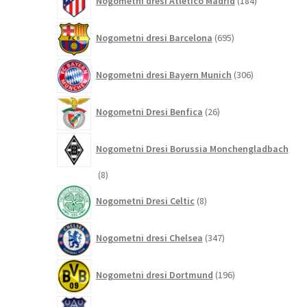
Nogometni dresi Atletico Madrid
184
izdelkov
695
Nogometni dresi Barcelona
695
izdelkov
306
Nogometni dresi Bayern Munich
306
izdelkov
26
Nogometni Dresi Benfica
26
izdelkov
Nogometni Dresi Borussia Monchengladbach
8
8
izdelkov
8
Nogometni Dresi Celtic
8
izdelkov
347
Nogometni dresi Chelsea
347
izdelkov
196
Nogometni dresi Dortmund
196
izdelkov
68