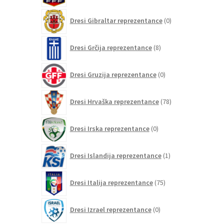
0
Dresi Gibraltar reprezentance
0
izdelkov
8
Dresi Grčija reprezentance
8
izdelkov
0
Dresi Gruzija reprezentance
0
izdelkov
78
Dresi Hrvaška reprezentance
78
izdelkov
0
Dresi Irska reprezentance
0
izdelkov
1
Dresi Islandija reprezentance
1
izdelek
75
Dresi Italija reprezentance
75
izdelkov
0
Dresi Izrael reprezentance
0
izdelkov