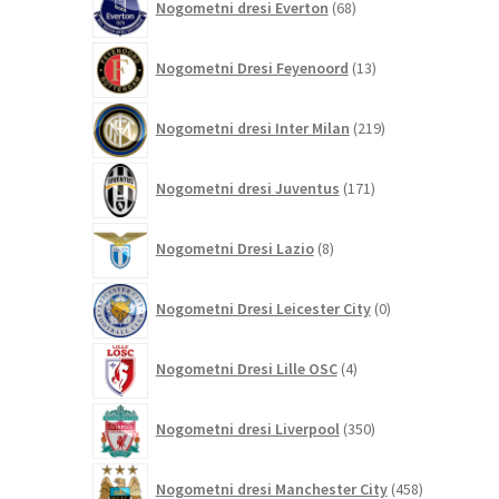
Nogometni dresi Everton
68
izdelkov
13
Nogometni Dresi Feyenoord
13
izdelkov
219
Nogometni dresi Inter Milan
219
izdelkov
171
Nogometni dresi Juventus
171
izdelkov
8
Nogometni Dresi Lazio
8
izdelkov
0
Nogometni Dresi Leicester City
0
izdelkov
4
Nogometni Dresi Lille OSC
4
izdelki
350
Nogometni dresi Liverpool
350
izdelkov
458
Nogometni dresi Manchester City
458
izdelkov