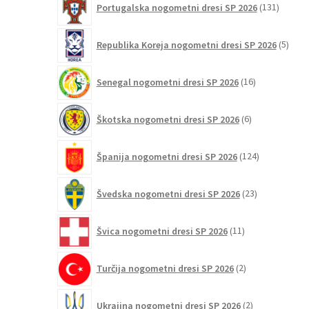
Portugalska nogometni dresi SP 2026
131
izdelko
5
Republika Koreja nogometni dresi SP 2026
5
izdel
16
Senegal nogometni dresi SP 2026
16
izdelkov
6
Škotska nogometni dresi SP 2026
6
izdelkov
124
Španija nogometni dresi SP 2026
124
izdelkov
23
Švedska nogometni dresi SP 2026
23
izdelkov
11
Švica nogometni dresi SP 2026
11
izdelkov
2
Turčija nogometni dresi SP 2026
2
izdelka
2
Ukrajina nogometni dresi SP 2026
2