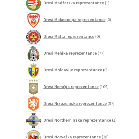
Dresi Madžarska reprezentance
1
izdelek
0
Dresi Makedonija reprezentance
0
izdelkov
0
Dresi Malta reprezentance
0
izdelkov
77
Dresi Mehika reprezentance
77
izdelkov
0
Dresi Moldavijo reprezentance
0
izdelkov
109
Dresi Nemčija reprezentance
109
izdelkov
97
Dresi Nizozemska reprezentance
97
izdelkov
1
Dresi Northern Irska reprezentance
1
izdelek
28
Dresi Norveška reprezentance
28