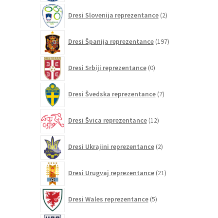
2
Dresi Slovenija reprezentance
2
izdelka
197
Dresi Španija reprezentance
197
izdelkov
0
Dresi Srbiji reprezentance
0
izdelkov
7
Dresi Švedska reprezentance
7
izdelkov
12
Dresi Švica reprezentance
12
izdelkov
2
Dresi Ukrajini reprezentance
2
izdelka
21
Dresi Urugvaj reprezentance
21
izdelkov
5
Dresi Wales reprezentance
5
izdelkov