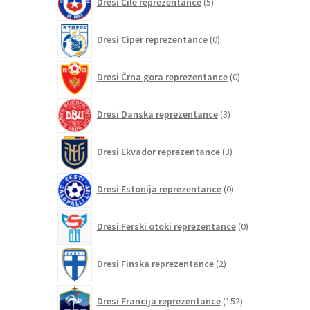
Dresi Čile reprezentance
5
izdelkov
0
Dresi Ciper reprezentance
0
izdelkov
0
Dresi Črna gora reprezentance
0
izdelkov
3
Dresi Danska reprezentance
3
izdelki
3
Dresi Ekvador reprezentance
3
izdelki
0
Dresi Estonija reprezentance
0
izdelkov
0
Dresi Ferski otoki reprezentance
0
izdelkov
2
Dresi Finska reprezentance
2
izdelka
152
Dresi Francija reprezentance
152
izdelkov