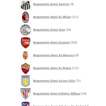
9
Nogometni Dresi Santos
9
izdelkov
211
Nogometni dresi AC Milan
211
izdelkov
44
Nogometni Dresi Ajax
44
izdelkov
350
Nogometni dresi Arsenal
350
izdelkov
8
Nogometni dresi AS Monaco
8
izdelkov
121
Nogometni dresi As Roma
121
izdelkov
71
Nogometni Dresi Aston Villa
71
izdelkov
24
Nogometni dresi Athletic Bilbao
24
izdelkov
184