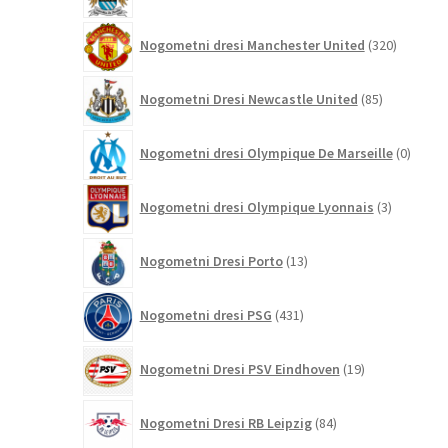
320
Nogometni dresi Manchester United
320
izdelkov
85
Nogometni Dresi Newcastle United
85
izdelkov
0
Nogometni dresi Olympique De Marseille
0
izdelk
3
Nogometni dresi Olympique Lyonnais
3
izdelki
13
Nogometni Dresi Porto
13
izdelkov
431
Nogometni dresi PSG
431
izdelkov
19
Nogometni Dresi PSV Eindhoven
19
izdelkov
84
Nogometni Dresi RB Leipzig
84
izdelkov