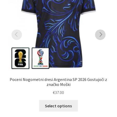
Poceni Nogometni dresi Argentina SP 2026 Gostujoči z
No
značko Moški
€
37.00
Ta
Select options
izdelek
ima