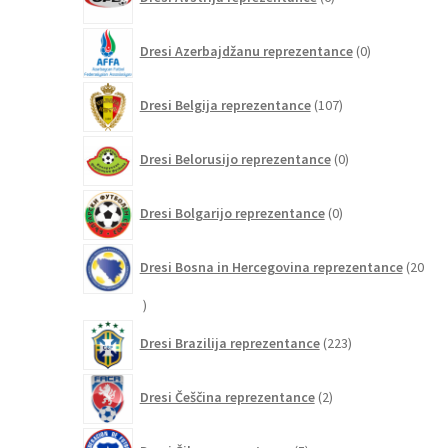
izdelkov
0
Dresi Azerbajdžanu reprezentance
0
izdelkov
107
Dresi Belgija reprezentance
107
izdelkov
0
Dresi Belorusijo reprezentance
0
izdelkov
0
Dresi Bolgarijo reprezentance
0
izdelkov
Dresi Bosna in Hercegovina reprezentance
20
20
izdelkov
223
Dresi Brazilija reprezentance
223
izdelkov
2
Dresi Češčina reprezentance
2
izdelka
5