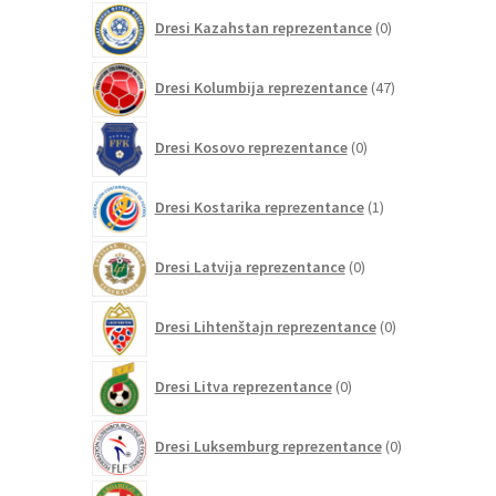
0
Dresi Kazahstan reprezentance
0
izdelkov
47
Dresi Kolumbija reprezentance
47
izdelkov
0
Dresi Kosovo reprezentance
0
izdelkov
1
Dresi Kostarika reprezentance
1
izdelek
0
Dresi Latvija reprezentance
0
izdelkov
0
Dresi Lihtenštajn reprezentance
0
izdelkov
0
Dresi Litva reprezentance
0
izdelkov
0
Dresi Luksemburg reprezentance
0
izdelkov
1