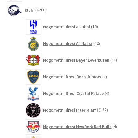
6200
Klubi
6200
izdelkov
16
Nogometni dresi Al-Hilal
16
izdelkov
42
Nogometni dresi Al-Nassr
42
izdelkov
31
Nogometni dresi Bayer Leverkusen
31
izdelkov
2
Nogometni Dresi Boca Juniors
2
izdelka
4
Nogometni Dresi Crystal Palace
4
izdelki
132
Nogometni dresi Inter Miami
132
izdelkov
4
Nogometni dresi New York Red Bulls
4
izdelki