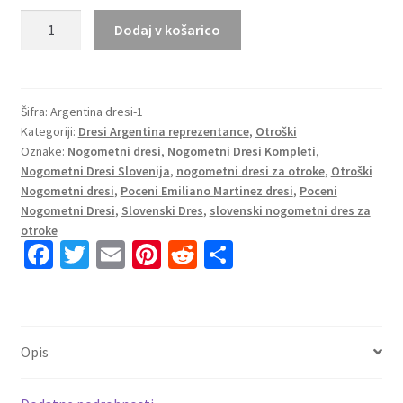
Kupiti
Dodaj v košarico
Otroški
Nogometni
dresi
kompleti
Šifra:
Argentina dresi-1
Kategoriji:
Dresi Argentina reprezentance
,
Otroški
za
Oznake:
Nogometni dresi
,
Nogometni Dresi Kompleti
,
otroke
Nogometni Dresi Slovenija
,
nogometni dresi za otroke
,
Otroški
Argentina
Nogometni dresi
,
Poceni Emiliano Martinez dresi
,
Poceni
rumena
Nogometni Dresi
,
Slovenski Dres
,
slovenski nogometni dres za
Emiliano
otroke
Martinez
Fa
T
E
Pi
R
S
23
ce
wi
m
nt
e
h
količina
b
tt
ai
er
d
ar
o
er
l
es
di
e
Opis
o
t
t
k