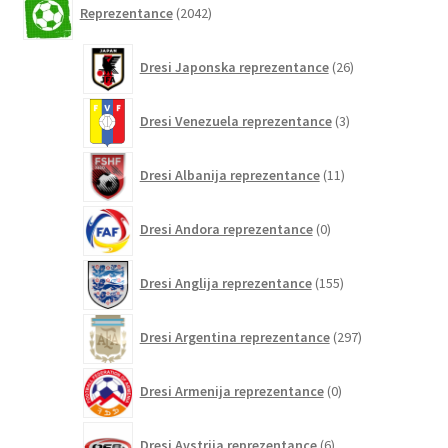
Reprezentance
2042
izdelkov
26
Dresi Japonska reprezentance
26
izdelkov
3
Dresi Venezuela reprezentance
3
izdelki
11
Dresi Albanija reprezentance
11
izdelkov
0
Dresi Andora reprezentance
0
izdelkov
155
Dresi Anglija reprezentance
155
izdelkov
297
Dresi Argentina reprezentance
297
izdelkov
0
Dresi Armenija reprezentance
0
izdelkov
6
Dresi Avstrija reprezentance
6