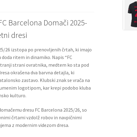
t
t
FC Barcelona Domači 2025-
ni dresi
5/26 izstopa po prenovljenih črtah, ki imajo
su doda ritem in dinamiko. Napis “FC
otranji strani ovratnika, medtem ko sta pod
resa okrašena dva barvna detajla, ki
atalonsko zastavo. Klubski znak se vrača na
o rumenim logotipom, kar krepi podobo kluba
nsko kulturo.
e domačemu dresu FC Barcelona 2025/26, so
nimi črtami vzdolž robov in navpičnimi
e ujema z modernim videzom dresa.