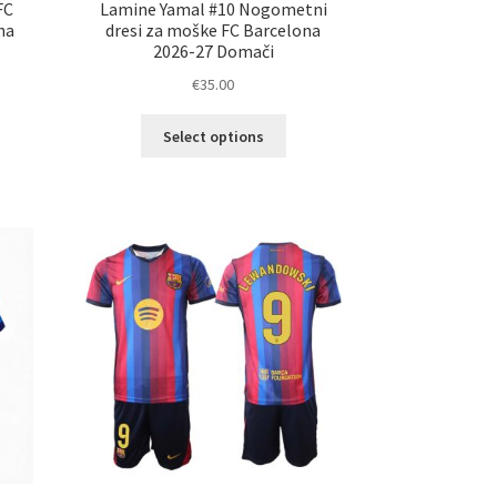
FC
Lamine Yamal #10 Nogometni
ha
dresi za moške FC Barcelona
2026-27 Domači
€
35.00
Ta
Select options
elek
izdelek
a
ima
č
več
ičic.
različic.
nosti
Možnosti
ko
lahko
erete
izberete
na
ani
strani
elka
izdelka