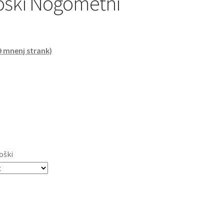
oški Nogometni
9
mnenj strank)
oški