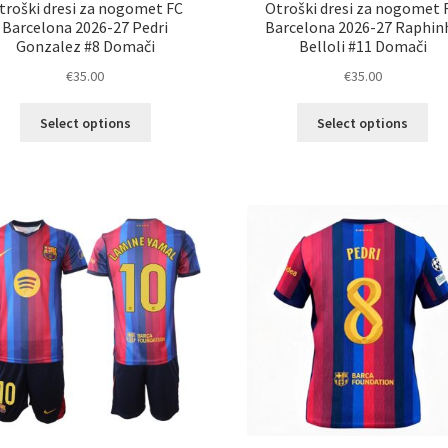
troški dresi za nogomet FC
Otroški dresi za nogomet 
Barcelona 2026-27 Pedri
Barcelona 2026-27 Raphin
Gonzalez #8 Domači
Belloli #11 Domači
€
35.00
€
35.00
Ta
Ta
Select options
Select options
izdelek
izd
ima
im
več
ve
različic.
razl
Možnosti
Mož
lahko
lah
izberete
izb
na
na
strani
str
izdelka
izd