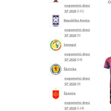
O
nogometni dresi
131
SP 2026
131
izdelkov
Republika Koreja
nogometni dresi
5
SP 2026
5
izdelkov
Senegal
nogometni dresi
16
SP 2026
16
izdelkov
Škotska
nogometni dresi
6
SP 2026
6
izdelkov
Španija
nogometni dresi
124
SP 2026
124