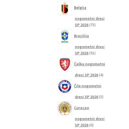
izdelkov
Belgija
nogometni dresi
75
SP 2026
75
izdelkov
Brazilija
nogometni dresi
91
SP 2026
91
izdelkov
Češka nogometni
4
dresi SP 2026
4
izdelki
Čile nogometni
5
dresi SP 2026
5
izdelkov
Curaçao
nogometni dresi
6
SP 2026
6