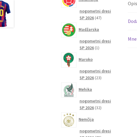
Opi
nogometni dresi
47
SP 2026
47
Dod
izdelkov
Madžarska
Mnen
nogometni dresi
1
SP 2026
1
izdelek
Maroko
nogometni dresi
23
SP 2026
23
izdelkov
Mehika
nogometni dresi
32
SP 2026
32
izdelkov
Nemčija
nogometni dresi