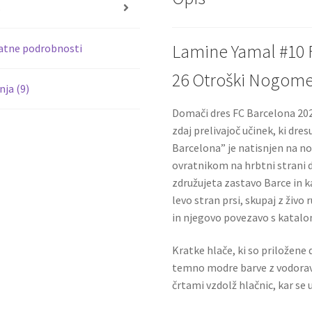
o
s
k
Lamine Yamal #10 
atne podrobnosti
26 Otroški Nogomet
ja (9)
Domači dres FC Barcelona 202
zdaj prelivajoč učinek, ki dre
Barcelona” je natisnjen na n
ovratnikom na hrbtni strani d
združujeta zastavo Barce in k
levo stran prsi, skupaj z živ
in njegovo povezavo s katalo
Kratke hlače, ki so priložen
temno modre barve z vodorav
črtami vzdolž hlačnic, kar s