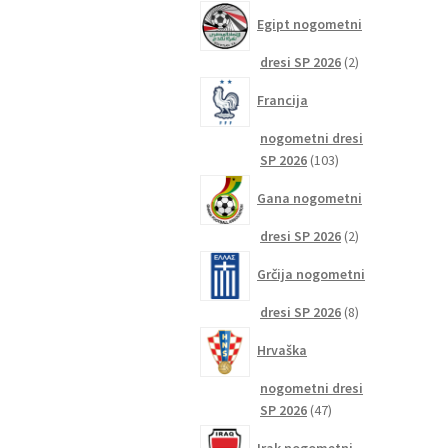
izdelkov
Egipt nogometni
2
dresi SP 2026
2
izdelka
Francija
nogometni dresi
103
SP 2026
103
izdelki
Gana nogometni
2
dresi SP 2026
2
izdelka
Grčija nogometni
8
dresi SP 2026
8
izdelkov
Hrvaška
nogometni dresi
47
SP 2026
47
izdelkov