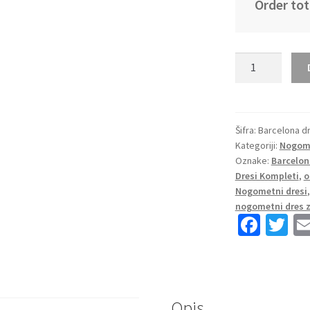
Order tot
Lamine
Yamal
#10
FC
Barcelona
Šifra:
Barcelona dr
Kategoriji:
Nogome
Domači
Oznake:
Barcelon
2025-
Dresi Kompleti
,
o
26
Nogometni dresi
Otroški
nogometni dres z
Nogometni
Fa
T
dresi
ce
wi
količina
b
tt
o
er
Opis