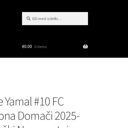
Išči:
Iskanje
€
0.00
0 items
 Yamal #10 FC
ona Domači 2025-