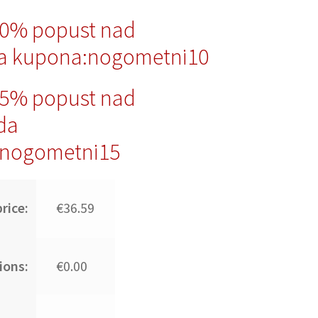
10% popust nad
a kupona:nogometni10
15% popust nad
da
nogometni15
rice:
€36.59
ions:
€0.00