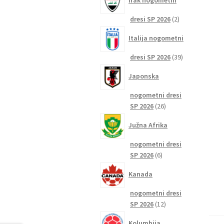
Irak nogometni
2
dresi SP 2026
2
izdelka
Italija nogometni
39
dresi SP 2026
39
izdelkov
Japonska
nogometni dresi
26
SP 2026
26
izdelkov
Južna Afrika
nogometni dresi
6
SP 2026
6
izdelkov
Kanada
nogometni dresi
12
SP 2026
12
izdelkov
Kolumbija