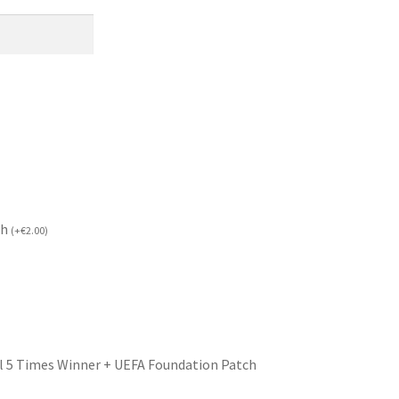
ch
(
+
€
2.00
)
l 5 Times Winner + UEFA Foundation Patch