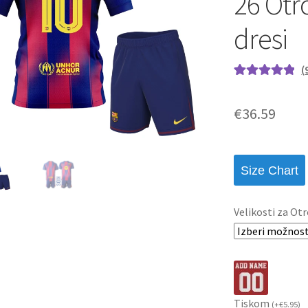
26 Otr
dresi
(
Ocenjeno z
9
5.00
od 5 na
€
36.59
podlagi ocene
strank
Size Chart
Velikosti za Otr
Tiskom
(
+
€
5.95
)