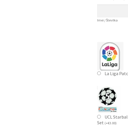
Imei / Številka
La Liga Pat
UCL Starbal
Set
(
+
€
3.00
)