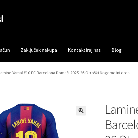
i
račun
Zaključek nakupa
Kontaktiraj nas
Blog
čun
Trgovina
Zaključek nakupa
Lamine Yamal #10 FC Barcelona Domači 2025-26 Otroški Nogometni dresi
Lamine
Barcel