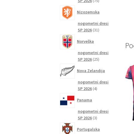
75
SP 2026
75
izdelkov
Nizozemska
nogometni dresi
31
SP 2026
31
izdelkov
Norveška
Po
nogometni dresi
25
SP 2026
25
izdelkov
Nova Zelandija
nogometni dresi
4
SP 2026
4
izdelki
Panama
nogometni dresi
3
SP 2026
3
izdelki
Portugalska