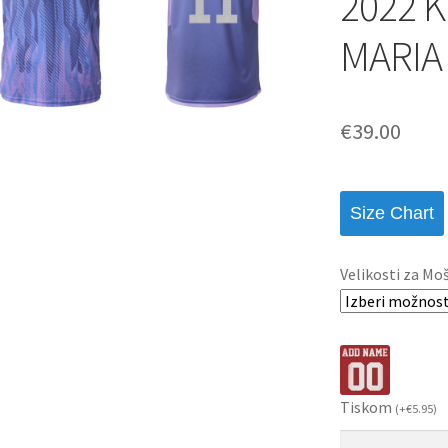
2022 K
MARIA
€
39.00
Size Chart
Velikosti za Mo
Tiskom
(
+
€
5.95
)