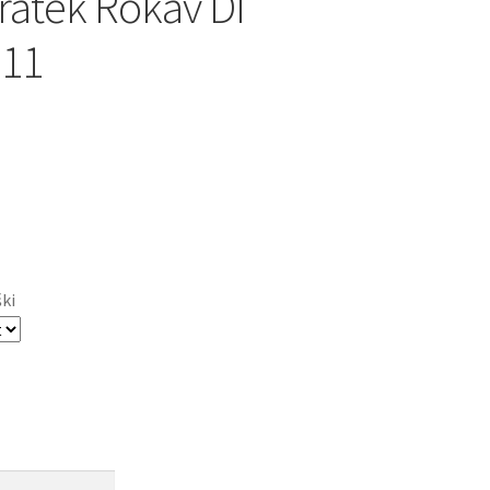
ratek Rokav DI
 11
ški