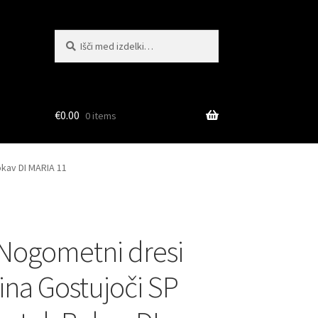
Išči:
Iskanje
€
0.00
0 items
okav DI MARIA 11
Nogometni dresi
ina Gostujoči SP