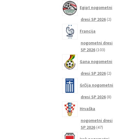
izdelkov
Egipt nogometni
2
dresi SP 2026
2
izdelka
Francija
nogometni dresi
103
SP 2026
103
izdelki
Gana nogometni
2
dresi SP 2026
2
izdelka
Grčija nogometni
8
dresi SP 2026
8
izdelkov
Hrvaška
nogometni dresi
47
SP 2026
47
izdelkov