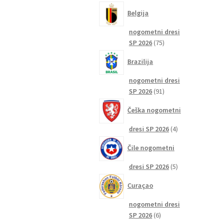
izdelkov
Belgija
nogometni dresi
75
SP 2026
75
izdelkov
Brazilija
nogometni dresi
91
SP 2026
91
izdelkov
Češka nogometni
4
dresi SP 2026
4
izdelki
Čile nogometni
5
dresi SP 2026
5
izdelkov
Curaçao
nogometni dresi
6
SP 2026
6