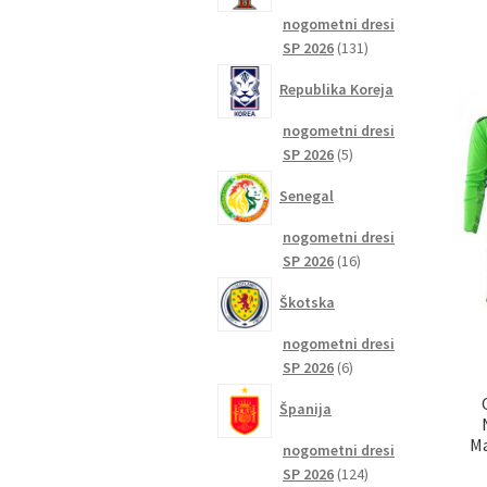
nogometni dresi
131
SP 2026
131
izdelkov
Republika Koreja
nogometni dresi
5
SP 2026
5
izdelkov
Senegal
nogometni dresi
16
SP 2026
16
izdelkov
Škotska
nogometni dresi
6
SP 2026
6
izdelkov
Španija
Ma
nogometni dresi
124
SP 2026
124