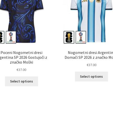
Poceni Nogometni dresi
Nogometni dresi Argenti
gentina SP 2026 Gostujoči z
Domači SP 2026 z značko Mo
značko Moški
€
37.00
€
37.00
Ta
Select options
Ta
izd
Select options
izdelek
im
ima
ve
več
razl
različic.
Mož
Možnosti
lah
lahko
izb