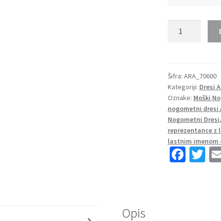
Moški
Nogometni
dresi
Argentina
Gostujoči
Šifra:
ARA_70600
Kategoriji:
Dresi 
SP
Oznake:
Moški No
2022
nogometni dresi 
Kratek
Nogometni Dresi
Rokav
reprezentance z
DI
lastnim imenom 
MARIA
Fa
T
11
ce
wi
količina
b
tt
o
er
Opis
o
s