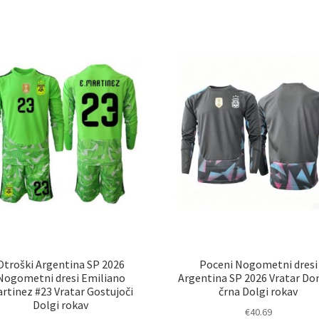
izberete
na
na
str
strani
izd
izdelka
Otroški Argentina SP 2026
Poceni Nogometni dresi
Nogometni dresi Emiliano
Argentina SP 2026 Vratar Do
rtinez #23 Vratar Gostujoči
črna Dolgi rokav
Dolgi rokav
€
40.69