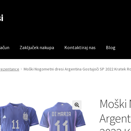
i
račun
Zaključek nakupa
Kontaktiraj nas
Blog
čun
Trgovina
Zaključek nakupa
prezentance
Moški Nogometni dresi Argentina Gostujoči SP 2022 Kratek R
Moški 
Argent