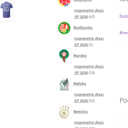
nogometni dresi
Dod
47
SP 2026
47
izdelkov
Madžarska
Mnen
nogometni dresi
1
SP 2026
1
izdelek
Maroko
nogometni dresi
23
SP 2026
23
izdelkov
Mehika
nogometni dresi
Po
32
SP 2026
32
izdelkov
Nemčija
nogometni dresi