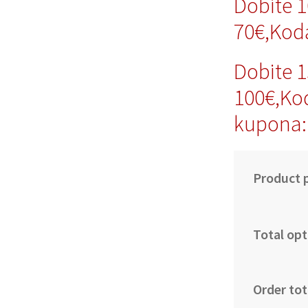
Dobite 
70€,Kod
Dobite 
100€,Ko
kupona:
Product p
Total opt
Order tot