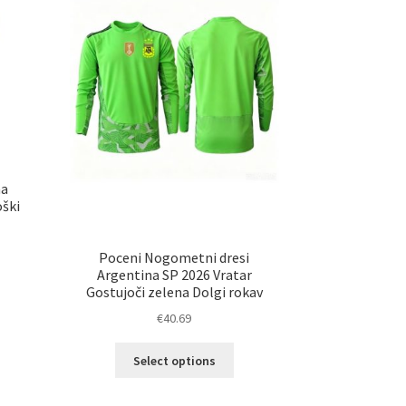
na
ški
Poceni Nogometni dresi
Argentina SP 2026 Vratar
elek
Gostujoči zelena Dolgi rokav
a
€
40.69
č
ičic.
Ta
Select options
nosti
izdelek
ko
ima
erete