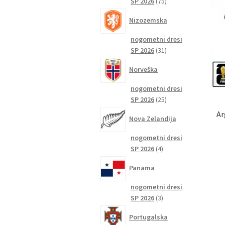
75
SP 2026
75
izdelkov
Nizozemska
nogometni dresi
31
SP 2026
31
izdelkov
Norveška
nogometni dresi
25
SP 2026
25
izdelkov
Ar
Nova Zelandija
nogometni dresi
4
SP 2026
4
izdelki
Panama
nogometni dresi
3
SP 2026
3
izdelki
Portugalska