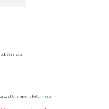
atch Set
(
+
€
2.98
)
ca 2021 Champions Patch
(
+
€
2.95
)