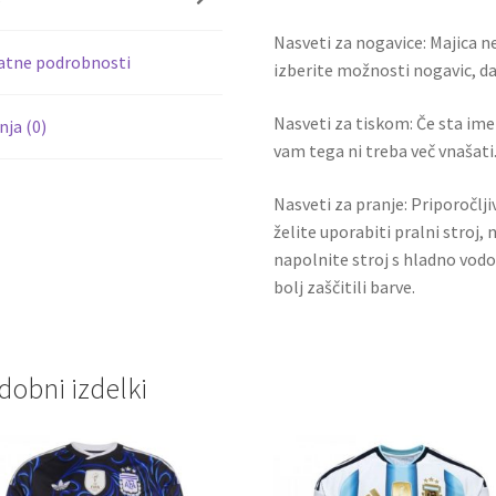
k
Nasveti za nogavice: Majica ne
atne podrobnosti
izberite možnosti nogavic, da 
Nasveti za tiskom: Če sta ime i
ja (0)
vam tega ni treba več vnašati.
Nasveti za pranje: Priporočlj
želite uporabiti pralni stroj, 
napolnite stroj s hladno vodo
bolj zaščitili barve.
dobni izdelki