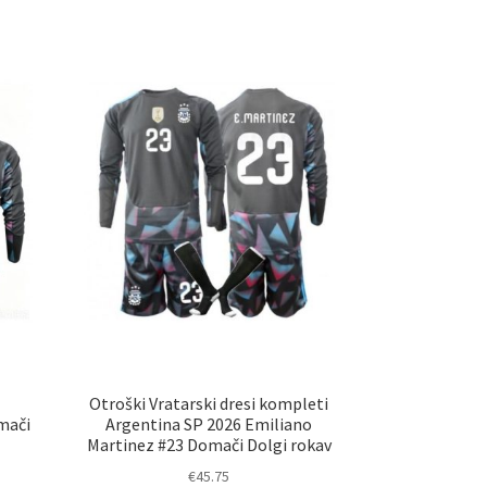
več
različic.
ani
Možnosti
elka
lahko
izberete
na
strani
izdelka
Otroški Vratarski dresi kompleti
mači
Argentina SP 2026 Emiliano
Martinez #23 Domači Dolgi rokav
€
45.75