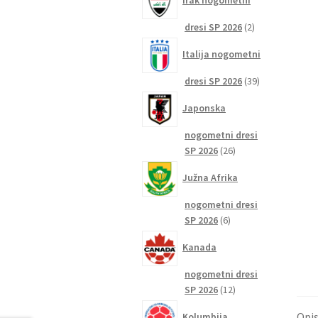
Irak nogometni
2
dresi SP 2026
2
izdelka
Italija nogometni
39
dresi SP 2026
39
izdelkov
Japonska
nogometni dresi
26
SP 2026
26
izdelkov
Južna Afrika
nogometni dresi
6
SP 2026
6
izdelkov
Kanada
nogometni dresi
12
SP 2026
12
izdelkov
Opi
Kolumbija