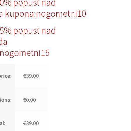
10% popust nad
a kupona:nogometni10
15% popust nad
da
nogometni15
rice:
€39.00
ions:
€0.00
al:
€39.00