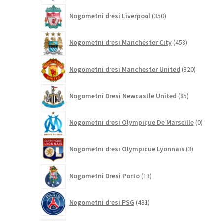
350
Nogometni dresi Liverpool
350
izdelkov
458
Nogometni dresi Manchester City
458
izdelkov
320
Nogometni dresi Manchester United
320
izdelkov
85
Nogometni Dresi Newcastle United
85
izdelkov
0
Nogometni dresi Olympique De Marseille
0
izdelk
3
Nogometni dresi Olympique Lyonnais
3
izdelki
13
Nogometni Dresi Porto
13
izdelkov
431
Nogometni dresi PSG
431
izdelkov