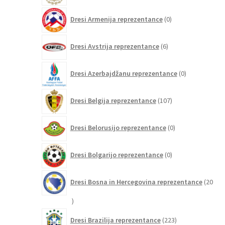
0
Dresi Armenija reprezentance
0
izdelkov
6
Dresi Avstrija reprezentance
6
izdelkov
0
Dresi Azerbajdžanu reprezentance
0
izdelkov
107
Dresi Belgija reprezentance
107
izdelkov
0
Dresi Belorusijo reprezentance
0
izdelkov
0
Dresi Bolgarijo reprezentance
0
izdelkov
Dresi Bosna in Hercegovina reprezentance
20
20
izdelkov
223
Dresi Brazilija reprezentance
223
izdelkov