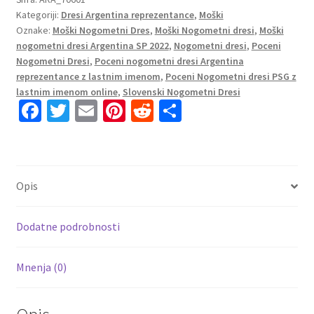
Kategoriji:
Dresi Argentina reprezentance
,
Moški
SP
Oznake:
Moški Nogometni Dres
,
Moški Nogometni dresi
,
Moški
2022
nogometni dresi Argentina SP 2022
,
Nogometni dresi
,
Poceni
Kratek
Nogometni Dresi
,
Poceni nogometni dresi Argentina
Rokav
reprezentance z lastnim imenom
,
Poceni Nogometni dresi PSG z
RULLI
lastnim imenom online
,
Slovenski Nogometni Dresi
12
Fa
T
E
Pi
R
S
količina
ce
wi
m
nt
e
h
b
tt
ai
er
d
ar
o
er
l
es
di
e
Opis
o
t
t
k
Dodatne podrobnosti
Mnenja (0)