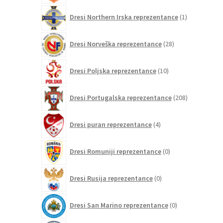
1
Dresi Northern Irska reprezentance
1
izdelek
28
Dresi Norveška reprezentance
28
izdelkov
10
Dresi Poljska reprezentance
10
izdelkov
208
Dresi Portugalska reprezentance
208
izdelkov
4
Dresi puran reprezentance
4
izdelki
0
Dresi Romuniji reprezentance
0
izdelkov
0
Dresi Rusija reprezentance
0
izdelkov
0
Dresi San Marino reprezentance
0
izdelkov