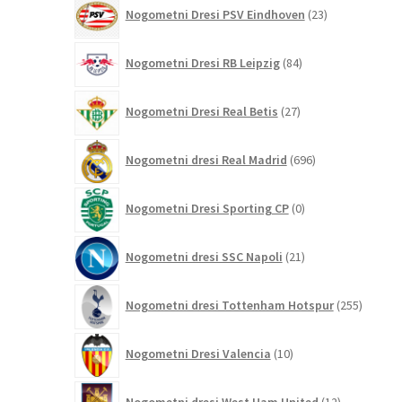
23
Nogometni Dresi PSV Eindhoven
23
izdelkov
84
Nogometni Dresi RB Leipzig
84
izdelkov
27
Nogometni Dresi Real Betis
27
izdelkov
696
Nogometni dresi Real Madrid
696
izdelkov
0
Nogometni Dresi Sporting CP
0
izdelkov
21
Nogometni dresi SSC Napoli
21
izdelkov
255
Nogometni dresi Tottenham Hotspur
255
izdelko
10
Nogometni Dresi Valencia
10
izdelkov
12