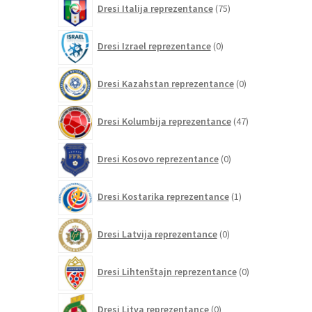
Dresi Italija reprezentance
75
izdelkov
0
Dresi Izrael reprezentance
0
izdelkov
0
Dresi Kazahstan reprezentance
0
izdelkov
47
Dresi Kolumbija reprezentance
47
izdelkov
0
Dresi Kosovo reprezentance
0
izdelkov
1
Dresi Kostarika reprezentance
1
izdelek
0
Dresi Latvija reprezentance
0
izdelkov
0
Dresi Lihtenštajn reprezentance
0
izdelkov
0
Dresi Litva reprezentance
0