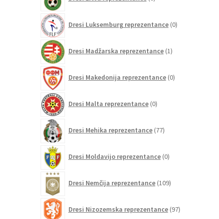
izdelkov
0
Dresi Luksemburg reprezentance
0
izdelkov
1
Dresi Madžarska reprezentance
1
izdelek
0
Dresi Makedonija reprezentance
0
izdelkov
0
Dresi Malta reprezentance
0
izdelkov
77
Dresi Mehika reprezentance
77
izdelkov
0
Dresi Moldavijo reprezentance
0
izdelkov
109
Dresi Nemčija reprezentance
109
izdelkov
97
Dresi Nizozemska reprezentance
97
izdelkov