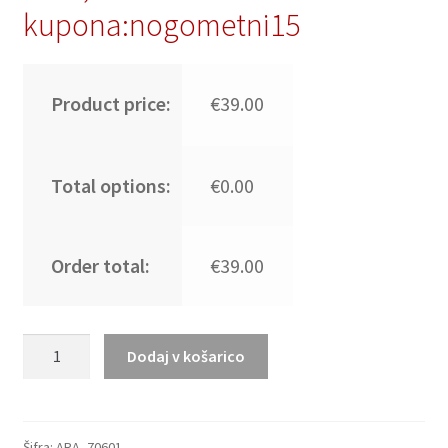
kupona:nogometni15
Product price:
€39.00
Total options:
€0.00
Order total:
€39.00
Moški
Dodaj v košarico
Nogometni
dresi
Argentina
Gostujoči
Šifra:
ARA_70601