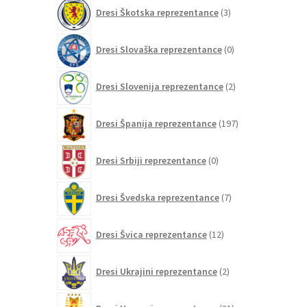
3
Dresi Škotska reprezentance
3
izdelki
0
Dresi Slovaška reprezentance
0
izdelkov
2
Dresi Slovenija reprezentance
2
izdelka
197
Dresi Španija reprezentance
197
izdelkov
0
Dresi Srbiji reprezentance
0
izdelkov
7
Dresi Švedska reprezentance
7
izdelkov
12
Dresi Švica reprezentance
12
izdelkov
2
Dresi Ukrajini reprezentance
2
izdelka
21