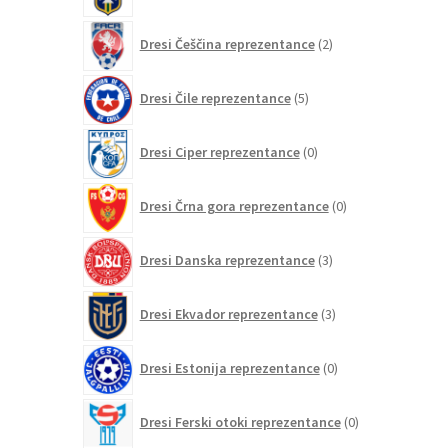
2
Dresi Češčina reprezentance
2
izdelka
5
Dresi Čile reprezentance
5
izdelkov
0
Dresi Ciper reprezentance
0
izdelkov
0
Dresi Črna gora reprezentance
0
izdelkov
3
Dresi Danska reprezentance
3
izdelki
3
Dresi Ekvador reprezentance
3
izdelki
0
Dresi Estonija reprezentance
0
izdelkov
0
Dresi Ferski otoki reprezentance
0
izdelkov