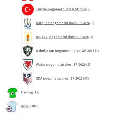
2
Turčija nogometni dresi SP 2026
2
izdelka
2
Ukrajina nogometni dresi SP 2026
2
izdelka
3
Urugvaj nogometni dresi SP 2026
3
izdelki
1
Uzbekistan nogometni dresi SP 2026
1
izdelek
3
Wales nogometni dresi SP 2026
3
izdelki
38
ZDA nogometni dresi SP 2026
38
izdelkov
13
Trening
13
izdelkov
3883
Moški
3883
izdelkov