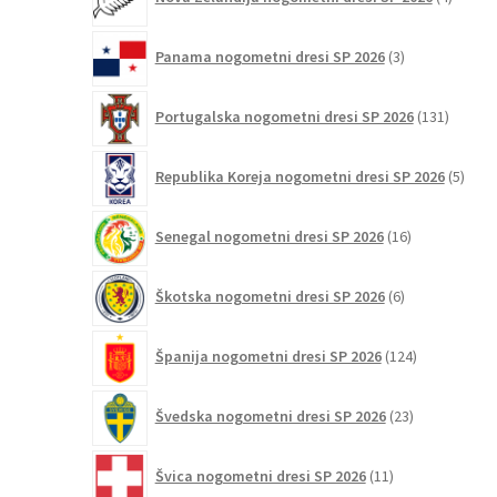
izdelki
3
Panama nogometni dresi SP 2026
3
izdelki
131
Portugalska nogometni dresi SP 2026
131
izdelko
5
Republika Koreja nogometni dresi SP 2026
5
izdel
16
Senegal nogometni dresi SP 2026
16
izdelkov
6
Škotska nogometni dresi SP 2026
6
izdelkov
124
Španija nogometni dresi SP 2026
124
izdelkov
23
Švedska nogometni dresi SP 2026
23
izdelkov
11
Švica nogometni dresi SP 2026
11
izdelkov