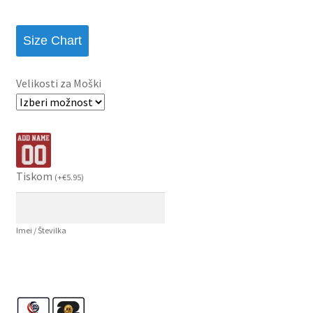
Size Chart
Velikosti za Moški
Tiskom
(
+
€
5.95
)
Imei / Številka