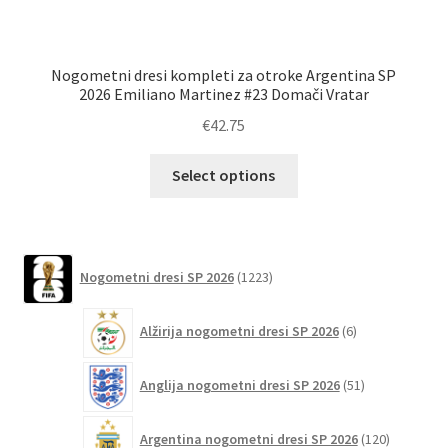
Nogometni dresi kompleti za otroke Argentina SP
M
2026 Emiliano Martinez #23 Domači Vratar
€
42.75
Ta
Select options
izdelek
ima
več
različic.
1223
Nogometni dresi SP 2026
1223
izdelkov
Možnosti
lahko
6
Alžirija nogometni dresi SP 2026
6
izberete
izdelkov
na
51
Anglija nogometni dresi SP 2026
51
strani
izdelkov
izdelka
120
Argentina nogometni dresi SP 2026
120
izdelkov