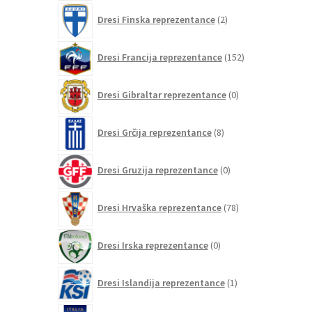
2
Dresi Finska reprezentance
2
izdelka
152
Dresi Francija reprezentance
152
izdelkov
0
Dresi Gibraltar reprezentance
0
izdelkov
8
Dresi Grčija reprezentance
8
izdelkov
0
Dresi Gruzija reprezentance
0
izdelkov
78
Dresi Hrvaška reprezentance
78
izdelkov
0
Dresi Irska reprezentance
0
izdelkov
1
Dresi Islandija reprezentance
1
izdelek
75