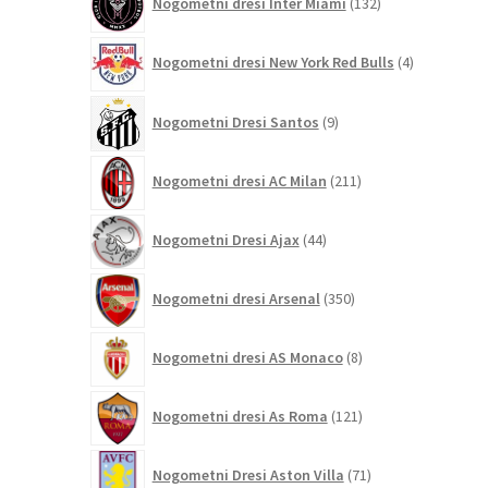
Nogometni dresi Inter Miami
132
izdelkov
4
Nogometni dresi New York Red Bulls
4
izdelki
9
Nogometni Dresi Santos
9
izdelkov
211
Nogometni dresi AC Milan
211
izdelkov
44
Nogometni Dresi Ajax
44
izdelkov
350
Nogometni dresi Arsenal
350
izdelkov
8
Nogometni dresi AS Monaco
8
izdelkov
121
Nogometni dresi As Roma
121
izdelkov
71
Nogometni Dresi Aston Villa
71
izdelkov