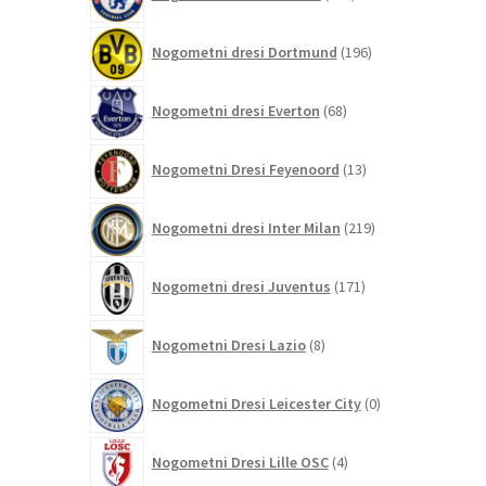
izdelkov
196
Nogometni dresi Dortmund
196
izdelkov
68
Nogometni dresi Everton
68
izdelkov
13
Nogometni Dresi Feyenoord
13
izdelkov
219
Nogometni dresi Inter Milan
219
izdelkov
171
Nogometni dresi Juventus
171
izdelkov
8
Nogometni Dresi Lazio
8
izdelkov
0
Nogometni Dresi Leicester City
0
izdelkov
4
Nogometni Dresi Lille OSC
4
izdelki