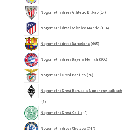
24
Nogometni dresi Athletic Bilbao
24
izdelkov
184
Nogometni dresi Atletico Madrid
184
izdelkov
695
Nogometni dresi Barcelona
695
izdelkov
306
Nogometni dresi Bayern Munich
306
izdelkov
26
Nogometni Dresi Benfica
26
izdelkov
Nogometni Dresi Borussia Monchengladbach
8
8
izdelkov
8
Nogometni Dresi Celtic
8
izdelkov
347
Nogometni dresi Chelsea
347