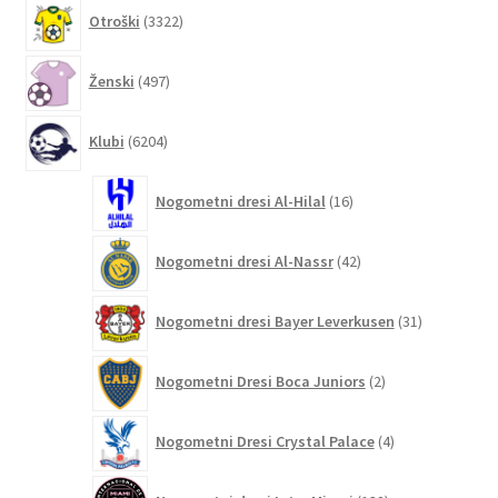
3322
Otroški
3322
izdelkov
497
Ženski
497
izdelkov
6204
Klubi
6204
izdelki
16
Nogometni dresi Al-Hilal
16
izdelkov
42
Nogometni dresi Al-Nassr
42
izdelkov
31
Nogometni dresi Bayer Leverkusen
31
izdelkov
2
Nogometni Dresi Boca Juniors
2
izdelka
4
Nogometni Dresi Crystal Palace
4
izdelki
132