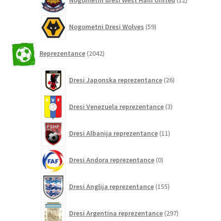
Nogometni dresi West Ham United
12
izdelkov
59
Nogometni Dresi Wolves
59
izdelkov
2042
Reprezentance
2042
izdelkov
26
Dresi Japonska reprezentance
26
izdelkov
3
Dresi Venezuela reprezentance
3
izdelki
11
Dresi Albanija reprezentance
11
izdelkov
0
Dresi Andora reprezentance
0
izdelkov
155
Dresi Anglija reprezentance
155
izdelkov
297
Dresi Argentina reprezentance
297
izdelkov