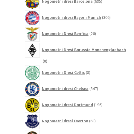
Nogometni dresi Barcelona
695
izdelkov
306
Nogometni dresi Bayern Munich
306
izdelkov
26
Nogometni Dresi Benfica
26
izdelkov
Nogometni Dresi Borussia Monchengladbach
8
8
izdelkov
8
Nogometni Dresi Celtic
8
izdelkov
347
Nogometni dresi Chelsea
347
izdelkov
196
Nogometni dresi Dortmund
196
izdelkov
68
Nogometni dresi Everton
68
izdelkov
13