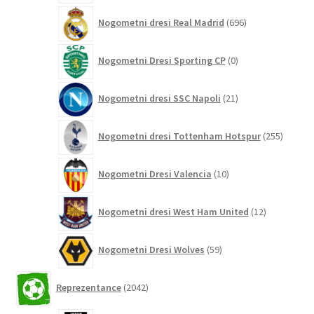
696
Nogometni dresi Real Madrid
696
izdelkov
0
Nogometni Dresi Sporting CP
0
izdelkov
21
Nogometni dresi SSC Napoli
21
izdelkov
255
Nogometni dresi Tottenham Hotspur
255
izdelko
10
Nogometni Dresi Valencia
10
izdelkov
12
Nogometni dresi West Ham United
12
izdelkov
59
Nogometni Dresi Wolves
59
izdelkov
2042
Reprezentance
2042
izdelkov