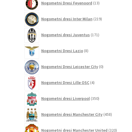
Nogometni Dresi Feyenoord
13
izdelkov
219
Nogometni dresi Inter Milan
219
izdelkov
171
Nogometni dresi Juventus
171
izdelkov
8
Nogometni Dresi Lazio
8
izdelkov
0
Nogometni Dresi Leicester City
0
izdelkov
4
Nogometni Dresi Lille OSC
4
izdelki
350
Nogometni dresi Liverpool
350
izdelkov
458
Nogometni dresi Manchester City
458
izdelkov
320
Nogometni dresi Manchester United
320