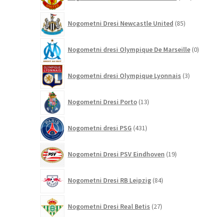
izdelkov
85
Nogometni Dresi Newcastle United
85
izdelkov
0
Nogometni dresi Olympique De Marseille
0
izdelk
3
Nogometni dresi Olympique Lyonnais
3
izdelki
13
Nogometni Dresi Porto
13
izdelkov
431
Nogometni dresi PSG
431
izdelkov
19
Nogometni Dresi PSV Eindhoven
19
izdelkov
84
Nogometni Dresi RB Leipzig
84
izdelkov
27
Nogometni Dresi Real Betis
27
izdelkov