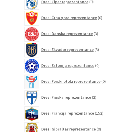
Dresi Ciper reprezentance
0
izdelkov
0
Dresi Črna gora reprezentance
0
izdelkov
3
Dresi Danska reprezentance
3
izdelki
3
Dresi Ekvador reprezentance
3
izdelki
0
Dresi Estonija reprezentance
0
izdelkov
0
Dresi Ferski otoki reprezentance
0
izdelkov
2
Dresi Finska reprezentance
2
izdelka
152
Dresi Francija reprezentance
152
izdelkov
0
Dresi Gibraltar reprezentance
0
izdelkov