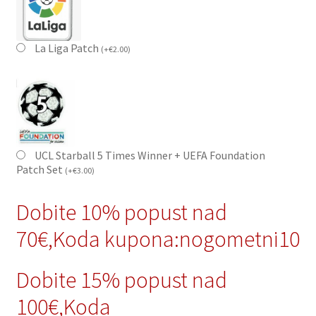
La Liga Patch
(
+
€
2.00
)
UCL Starball 5 Times Winner + UEFA Foundation
Patch Set
(
+
€
3.00
)
Dobite 10% popust nad
70€,Koda kupona:nogometni10
Dobite 15% popust nad
100€,Koda