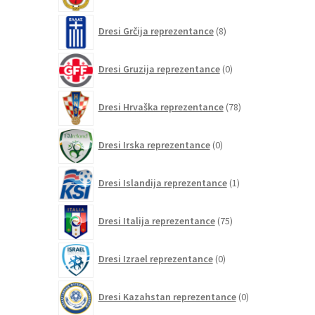
8
Dresi Grčija reprezentance
8
izdelkov
0
Dresi Gruzija reprezentance
0
izdelkov
78
Dresi Hrvaška reprezentance
78
izdelkov
0
Dresi Irska reprezentance
0
izdelkov
1
Dresi Islandija reprezentance
1
izdelek
75
Dresi Italija reprezentance
75
izdelkov
0
Dresi Izrael reprezentance
0
izdelkov
0
Dresi Kazahstan reprezentance
0
izdelkov