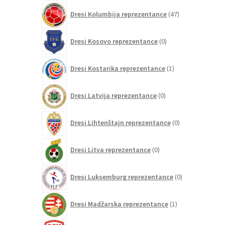
47
Dresi Kolumbija reprezentance
47
izdelkov
0
Dresi Kosovo reprezentance
0
izdelkov
1
Dresi Kostarika reprezentance
1
izdelek
0
Dresi Latvija reprezentance
0
izdelkov
0
Dresi Lihtenštajn reprezentance
0
izdelkov
0
Dresi Litva reprezentance
0
izdelkov
0
Dresi Luksemburg reprezentance
0
izdelkov
1
Dresi Madžarska reprezentance
1
izdelek
0