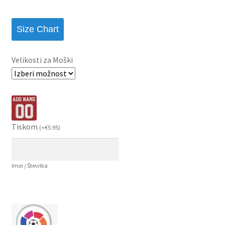
Size Chart
Velikosti za Moški
Tiskom
(
+
€
5.95
)
Imei / Številka