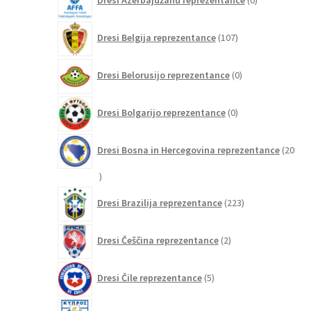
Dresi Azerbajdžanu reprezentance
0
izdelkov
107
Dresi Belgija reprezentance
107
izdelkov
0
Dresi Belorusijo reprezentance
0
izdelkov
0
Dresi Bolgarijo reprezentance
0
izdelkov
Dresi Bosna in Hercegovina reprezentance
20
20
izdelkov
223
Dresi Brazilija reprezentance
223
izdelkov
2
Dresi Češčina reprezentance
2
izdelka
5
Dresi Čile reprezentance
5
izdelkov
0