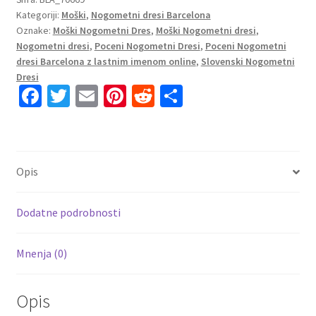
Kategoriji:
Moški
,
Nogometni dresi Barcelona
2023
Oznake:
Moški Nogometni Dres
,
Moški Nogometni dresi
,
Kratek
Nogometni dresi
,
Poceni Nogometni Dresi
,
Poceni Nogometni
Rokav
dresi Barcelona z lastnim imenom online
,
Slovenski Nogometni
+
Dresi
Kratke
Fa
T
E
Pi
R
S
hlače
ce
wi
m
nt
e
h
AUBAMEYANG
b
tt
ai
er
d
ar
25
o
er
l
es
di
e
količina
Opis
o
t
t
k
Dodatne podrobnosti
Mnenja (0)
Opis