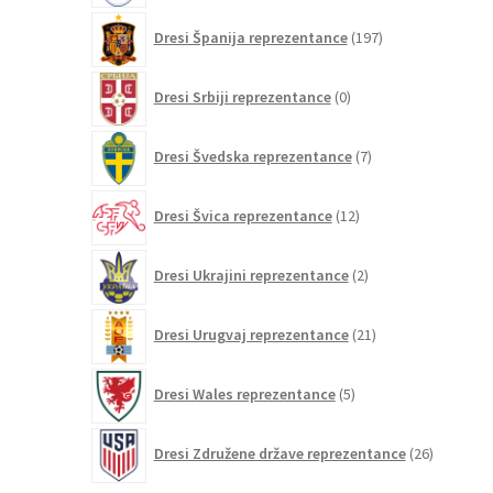
197
Dresi Španija reprezentance
197
izdelkov
0
Dresi Srbiji reprezentance
0
izdelkov
7
Dresi Švedska reprezentance
7
izdelkov
12
Dresi Švica reprezentance
12
izdelkov
2
Dresi Ukrajini reprezentance
2
izdelka
21
Dresi Urugvaj reprezentance
21
izdelkov
5
Dresi Wales reprezentance
5
izdelkov
26
Dresi Združene države reprezentance
26
izdelkov