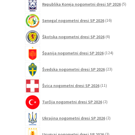
5
Republika Koreja nogometni dresi SP 2026
5
izdel
16
Senegal nogometni dresi SP 2026
16
izdelkov
6
Škotska nogometni dresi SP 2026
6
izdelkov
124
Španija nogometni dresi SP 2026
124
izdelkov
23
Švedska nogometni dresi SP 2026
23
izdelkov
11
Švica nogometni dresi SP 2026
11
izdelkov
2
Turčija nogometni dresi SP 2026
2
izdelka
2
Ukrajina nogometni dresi SP 2026
2
izdelka
3
Urugvaj nogometni dresi SP 2026
3