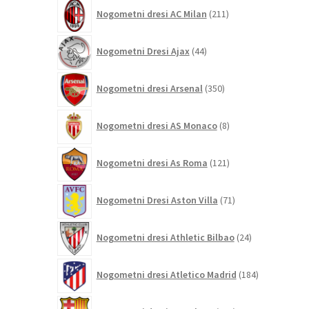
211
Nogometni dresi AC Milan
211
izdelkov
44
Nogometni Dresi Ajax
44
izdelkov
350
Nogometni dresi Arsenal
350
izdelkov
8
Nogometni dresi AS Monaco
8
izdelkov
121
Nogometni dresi As Roma
121
izdelkov
71
Nogometni Dresi Aston Villa
71
izdelkov
24
Nogometni dresi Athletic Bilbao
24
izdelkov
184
Nogometni dresi Atletico Madrid
184
izdelkov
695