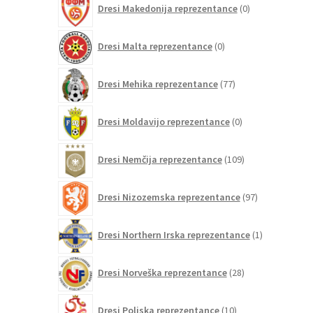
Dresi Makedonija reprezentance
0
izdelkov
0
Dresi Malta reprezentance
0
izdelkov
77
Dresi Mehika reprezentance
77
izdelkov
0
Dresi Moldavijo reprezentance
0
izdelkov
109
Dresi Nemčija reprezentance
109
izdelkov
97
Dresi Nizozemska reprezentance
97
izdelkov
1
Dresi Northern Irska reprezentance
1
izdelek
28
Dresi Norveška reprezentance
28
izdelkov
10
Dresi Poljska reprezentance
10