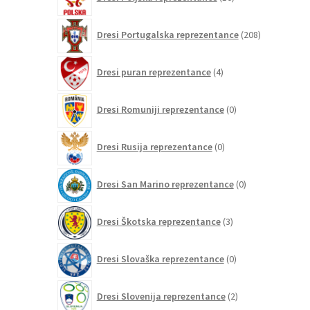
izdelkov
208
Dresi Portugalska reprezentance
208
izdelkov
4
Dresi puran reprezentance
4
izdelki
0
Dresi Romuniji reprezentance
0
izdelkov
0
Dresi Rusija reprezentance
0
izdelkov
0
Dresi San Marino reprezentance
0
izdelkov
3
Dresi Škotska reprezentance
3
izdelki
0
Dresi Slovaška reprezentance
0
izdelkov
2
Dresi Slovenija reprezentance
2
izdelka