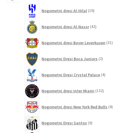
16
Nogometni dresi Al-Hilal
16
izdelkov
42
Nogometni dresi Al-Nassr
42
izdelkov
31
Nogometni dresi Bayer Leverkusen
31
izdelkov
2
Nogometni Dresi Boca Juniors
2
izdelka
4
Nogometni Dresi Crystal Palace
4
izdelki
132
Nogometni dresi Inter Miami
132
izdelkov
4
Nogometni dresi New York Red Bulls
4
izdelki
9
Nogometni Dresi Santos
9
izdelkov