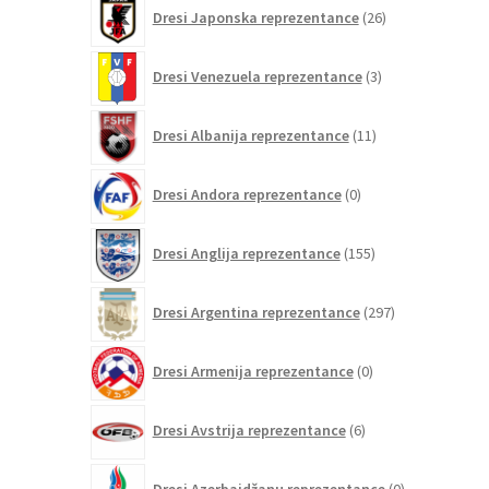
26
Dresi Japonska reprezentance
26
izdelkov
3
Dresi Venezuela reprezentance
3
izdelki
11
Dresi Albanija reprezentance
11
izdelkov
0
Dresi Andora reprezentance
0
izdelkov
155
Dresi Anglija reprezentance
155
izdelkov
297
Dresi Argentina reprezentance
297
izdelkov
0
Dresi Armenija reprezentance
0
izdelkov
6
Dresi Avstrija reprezentance
6
izdelkov
0