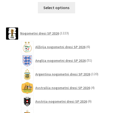
Ta
Select options
izdelek
ima
več
različic.
1223
Nogometni dresi SP 2026
1223
izdelkov
Možnosti
lahko
6
Alžirija nogometni dresi SP 2026
6
izberete
izdelkov
na
51
Anglija nogometni dresi SP 2026
51
strani
izdelkov
izdelka
120
Argentina nogometni dresi SP 2026
120
izdelkov
4
Avstralija nogometni dresi SP 2026
4
izdelki
6
Avstrija nogometni dresi SP 2026
6
izdelkov
75