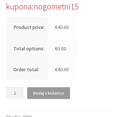
kupona:nogometni15
Product price:
€40.00
Total options:
€0.00
Order total:
€40.00
Moški
Dodaj v košarico
Nogometni
dresi
Barcelona
Domači
Šifra:
BLA_70669