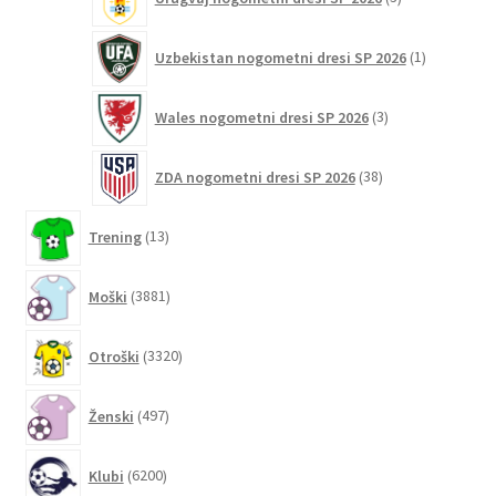
izdelki
1
Uzbekistan nogometni dresi SP 2026
1
izdelek
3
Wales nogometni dresi SP 2026
3
izdelki
38
ZDA nogometni dresi SP 2026
38
izdelkov
13
Trening
13
izdelkov
3881
Moški
3881
izdelkov
3320
Otroški
3320
izdelkov
497
Ženski
497
izdelkov
6200
Klubi
6200
izdelkov