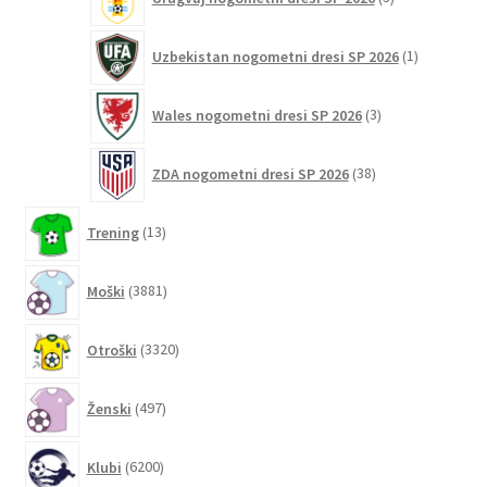
izdelki
1
Uzbekistan nogometni dresi SP 2026
1
izdelek
3
Wales nogometni dresi SP 2026
3
izdelki
38
ZDA nogometni dresi SP 2026
38
izdelkov
13
Trening
13
izdelkov
3881
Moški
3881
izdelkov
3320
Otroški
3320
izdelkov
497
Ženski
497
izdelkov
6200
Klubi
6200
izdelkov