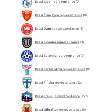
Dresi Ciper reprezentance
0
izdelkov
0
Dresi Črna gora reprezentance
0
izdelkov
3
Dresi Danska reprezentance
3
izdelki
3
Dresi Ekvador reprezentance
3
izdelki
0
Dresi Estonija reprezentance
0
izdelkov
0
Dresi Ferski otoki reprezentance
0
izdelkov
2
Dresi Finska reprezentance
2
izdelka
152
Dresi Francija reprezentance
152
izdelkov
0
Dresi Gibraltar reprezentance
0
izdelkov