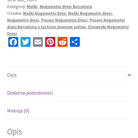
Kategoriji:
Moški
,
Nogometni dresi Barcelona
2023
Oznake:
Moški Nogometni Dres
,
Moški Nogometni dresi
,
Kratek
Nogometni dresi
,
Poceni Nogometni Dresi
,
Poceni Nogometni
Rokav
dresi Barcelona z lastnim imenom online
,
Slovenski Nogometni
+
Dresi
Kratke
Fa
T
E
Pi
R
S
hlače
ce
wi
m
nt
e
h
PEDRI
b
tt
ai
er
d
ar
16
o
er
l
es
di
e
količina
Opis
o
t
t
k
Dodatne podrobnosti
Mnenja (0)
Opis