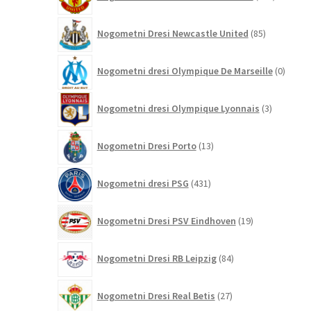
izdelkov
85
Nogometni Dresi Newcastle United
85
izdelkov
0
Nogometni dresi Olympique De Marseille
0
izdelk
3
Nogometni dresi Olympique Lyonnais
3
izdelki
13
Nogometni Dresi Porto
13
izdelkov
431
Nogometni dresi PSG
431
izdelkov
19
Nogometni Dresi PSV Eindhoven
19
izdelkov
84
Nogometni Dresi RB Leipzig
84
izdelkov
27
Nogometni Dresi Real Betis
27
izdelkov