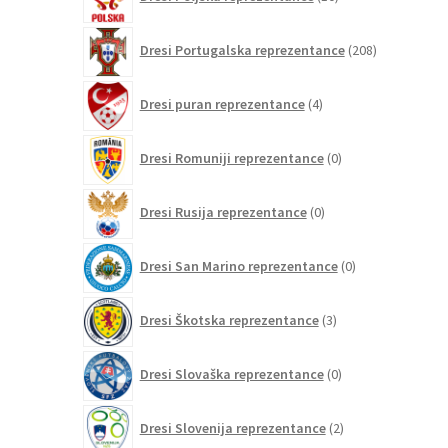
izdelkov
208
Dresi Portugalska reprezentance
208
izdelkov
4
Dresi puran reprezentance
4
izdelki
0
Dresi Romuniji reprezentance
0
izdelkov
0
Dresi Rusija reprezentance
0
izdelkov
0
Dresi San Marino reprezentance
0
izdelkov
3
Dresi Škotska reprezentance
3
izdelki
0
Dresi Slovaška reprezentance
0
izdelkov
2
Dresi Slovenija reprezentance
2
izdelka