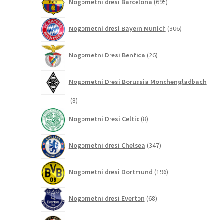
Nogometni dresi Barcelona
695
izdelkov
306
Nogometni dresi Bayern Munich
306
izdelkov
26
Nogometni Dresi Benfica
26
izdelkov
Nogometni Dresi Borussia Monchengladbach
8
8
izdelkov
8
Nogometni Dresi Celtic
8
izdelkov
347
Nogometni dresi Chelsea
347
izdelkov
196
Nogometni dresi Dortmund
196
izdelkov
68
Nogometni dresi Everton
68
izdelkov
13