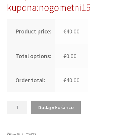
kupona:nogometni15
Product price:
€40.00
Total options:
€0.00
Order total:
€40.00
Moški
Dodaj v košarico
Nogometni
dresi
Barcelona
Domači
Šifra:
BLA_70673