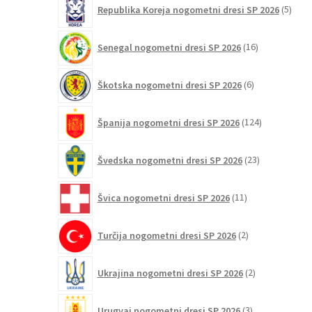
5
Republika Koreja nogometni dresi SP 2026
5
izdel
16
Senegal nogometni dresi SP 2026
16
izdelkov
6
Škotska nogometni dresi SP 2026
6
izdelkov
124
Španija nogometni dresi SP 2026
124
izdelkov
23
Švedska nogometni dresi SP 2026
23
izdelkov
11
Švica nogometni dresi SP 2026
11
izdelkov
2
Turčija nogometni dresi SP 2026
2
izdelka
2
Ukrajina nogometni dresi SP 2026
2
izdelka
3
Urugvaj nogometni dresi SP 2026
3