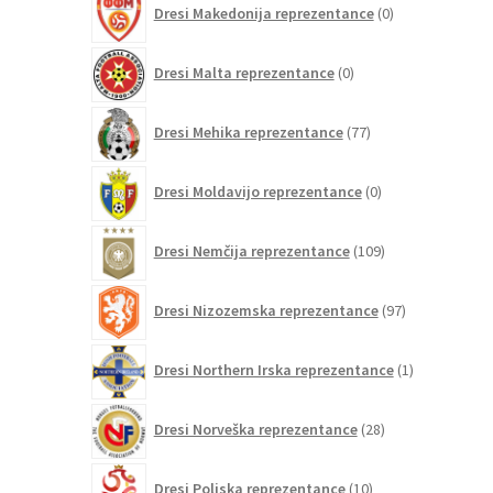
Dresi Makedonija reprezentance
0
izdelkov
0
Dresi Malta reprezentance
0
izdelkov
77
Dresi Mehika reprezentance
77
izdelkov
0
Dresi Moldavijo reprezentance
0
izdelkov
109
Dresi Nemčija reprezentance
109
izdelkov
97
Dresi Nizozemska reprezentance
97
izdelkov
1
Dresi Northern Irska reprezentance
1
izdelek
28
Dresi Norveška reprezentance
28
izdelkov
10
Dresi Poljska reprezentance
10