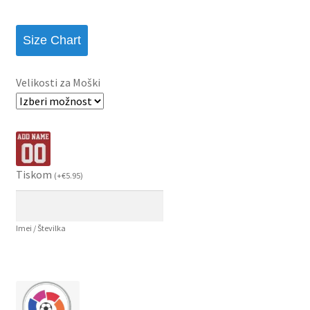
Size Chart
Velikosti za Moški
Tiskom
(
+
€
5.95
)
Imei / Številka