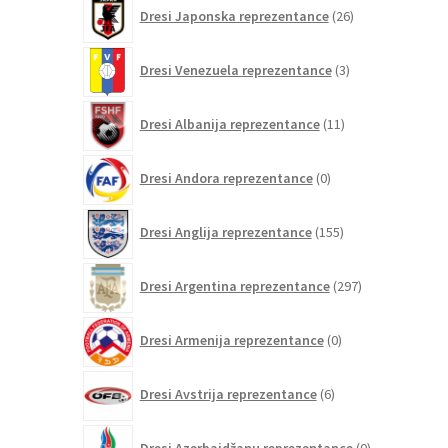
26
Dresi Japonska reprezentance
26
izdelkov
3
Dresi Venezuela reprezentance
3
izdelki
11
Dresi Albanija reprezentance
11
izdelkov
0
Dresi Andora reprezentance
0
izdelkov
155
Dresi Anglija reprezentance
155
izdelkov
297
Dresi Argentina reprezentance
297
izdelkov
0
Dresi Armenija reprezentance
0
izdelkov
6
Dresi Avstrija reprezentance
6
izdelkov
0