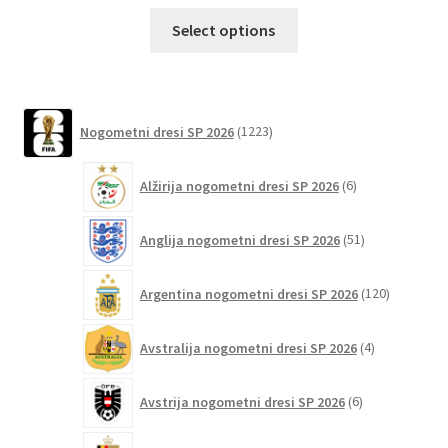
Ta
Select options
izdelek
ima
več
različic.
1223
Nogometni dresi SP 2026
1223
izdelkov
Možnosti
lahko
6
Alžirija nogometni dresi SP 2026
6
izberete
izdelkov
na
51
Anglija nogometni dresi SP 2026
51
strani
izdelkov
izdelka
120
Argentina nogometni dresi SP 2026
120
izdelkov
4
Avstralija nogometni dresi SP 2026
4
izdelki
6
Avstrija nogometni dresi SP 2026
6
izdelkov
75