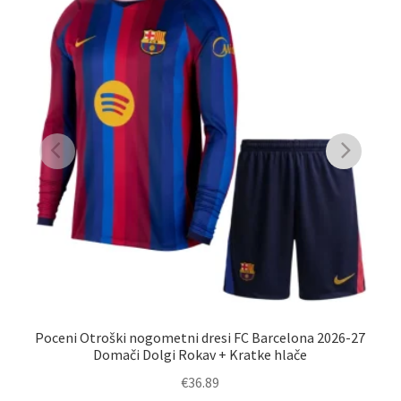
Poceni Otroški nogometni dresi FC Barcelona 2026-27
F
Domači Dolgi Rokav + Kratke hlače
€
36.89