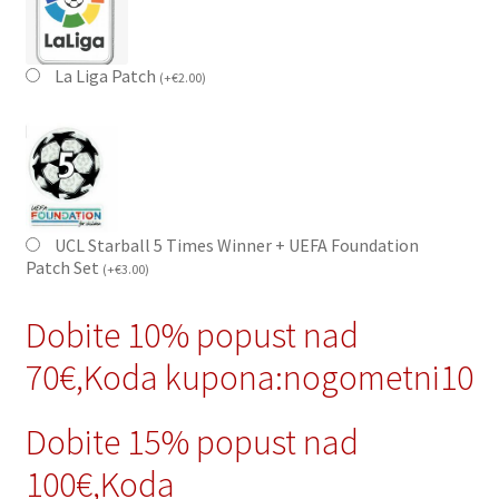
La Liga Patch
(
+
€
2.00
)
UCL Starball 5 Times Winner + UEFA Foundation
Patch Set
(
+
€
3.00
)
Dobite 10% popust nad
70€,Koda kupona:nogometni10
Dobite 15% popust nad
100€,Koda