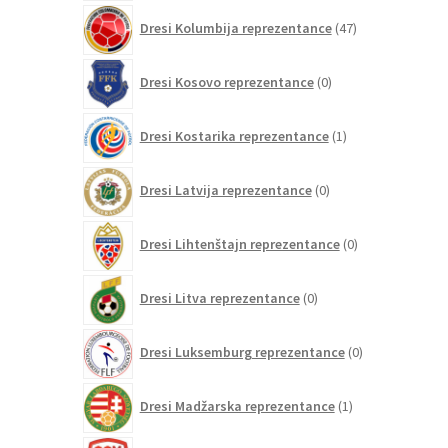
47
Dresi Kolumbija reprezentance
47
izdelkov
0
Dresi Kosovo reprezentance
0
izdelkov
1
Dresi Kostarika reprezentance
1
izdelek
0
Dresi Latvija reprezentance
0
izdelkov
0
Dresi Lihtenštajn reprezentance
0
izdelkov
0
Dresi Litva reprezentance
0
izdelkov
0
Dresi Luksemburg reprezentance
0
izdelkov
1
Dresi Madžarska reprezentance
1
izdelek
0