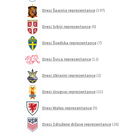
197
Dresi Španija reprezentance
197
izdelkov
0
Dresi Srbiji reprezentance
0
izdelkov
7
Dresi Švedska reprezentance
7
izdelkov
12
Dresi Švica reprezentance
12
izdelkov
2
Dresi Ukrajini reprezentance
2
izdelka
21
Dresi Urugvaj reprezentance
21
izdelkov
5
Dresi Wales reprezentance
5
izdelkov
26
Dresi Združene države reprezentance
26
izdelkov