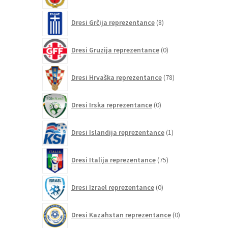
8
Dresi Grčija reprezentance
8
izdelkov
0
Dresi Gruzija reprezentance
0
izdelkov
78
Dresi Hrvaška reprezentance
78
izdelkov
0
Dresi Irska reprezentance
0
izdelkov
1
Dresi Islandija reprezentance
1
izdelek
75
Dresi Italija reprezentance
75
izdelkov
0
Dresi Izrael reprezentance
0
izdelkov
0
Dresi Kazahstan reprezentance
0
izdelkov