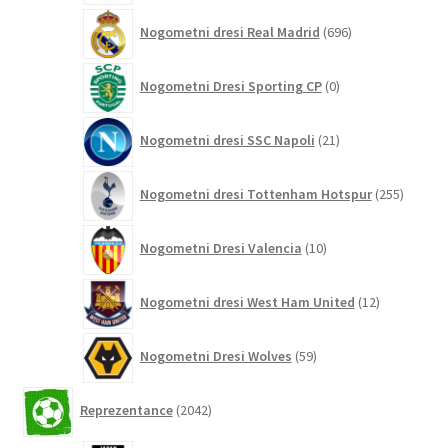
696
Nogometni dresi Real Madrid
696
izdelkov
0
Nogometni Dresi Sporting CP
0
izdelkov
21
Nogometni dresi SSC Napoli
21
izdelkov
255
Nogometni dresi Tottenham Hotspur
255
izdelko
10
Nogometni Dresi Valencia
10
izdelkov
12
Nogometni dresi West Ham United
12
izdelkov
59
Nogometni Dresi Wolves
59
izdelkov
2042
Reprezentance
2042
izdelkov