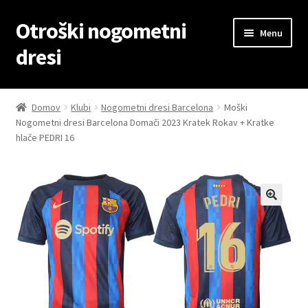
Otroški nogometni
Skip
Skip
Menu
to
to
dresi
navigation
content
Domov
Domov
Klubi
Nogometni dresi Barcelona
Moški
Nogometni dresi Barcelona Domači 2023 Kratek Rokav + Kratke
Blog
hlače PEDRI 16
Kontaktiraj nas
Košarica
Moj račun
Trgovina
Zaključek nakupa