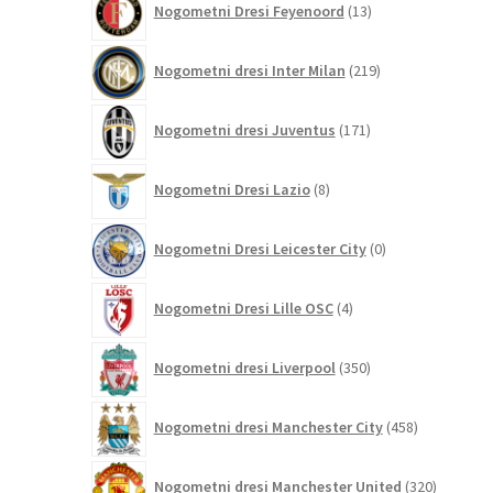
Nogometni Dresi Feyenoord
13
izdelkov
219
Nogometni dresi Inter Milan
219
izdelkov
171
Nogometni dresi Juventus
171
izdelkov
8
Nogometni Dresi Lazio
8
izdelkov
0
Nogometni Dresi Leicester City
0
izdelkov
4
Nogometni Dresi Lille OSC
4
izdelki
350
Nogometni dresi Liverpool
350
izdelkov
458
Nogometni dresi Manchester City
458
izdelkov
320
Nogometni dresi Manchester United
320