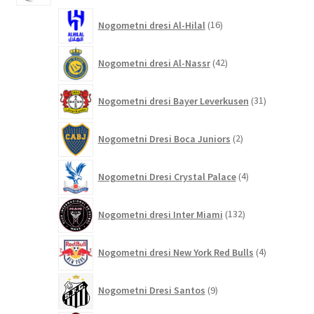
16
Nogometni dresi Al-Hilal
16
izdelkov
42
Nogometni dresi Al-Nassr
42
izdelkov
31
Nogometni dresi Bayer Leverkusen
31
izdelkov
2
Nogometni Dresi Boca Juniors
2
izdelka
4
Nogometni Dresi Crystal Palace
4
izdelki
132
Nogometni dresi Inter Miami
132
izdelkov
4
Nogometni dresi New York Red Bulls
4
izdelki
9
Nogometni Dresi Santos
9
izdelkov