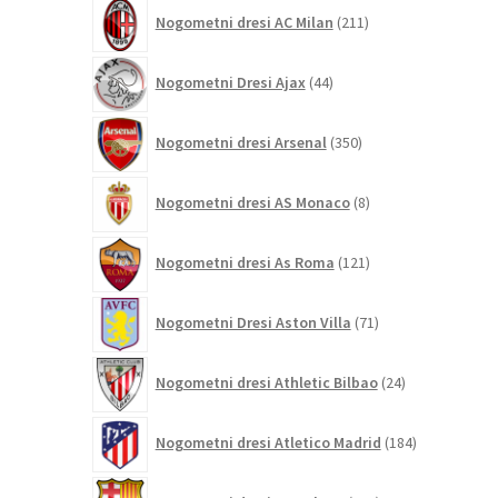
211
Nogometni dresi AC Milan
211
izdelkov
44
Nogometni Dresi Ajax
44
izdelkov
350
Nogometni dresi Arsenal
350
izdelkov
8
Nogometni dresi AS Monaco
8
izdelkov
121
Nogometni dresi As Roma
121
izdelkov
71
Nogometni Dresi Aston Villa
71
izdelkov
24
Nogometni dresi Athletic Bilbao
24
izdelkov
184
Nogometni dresi Atletico Madrid
184
izdelkov
695