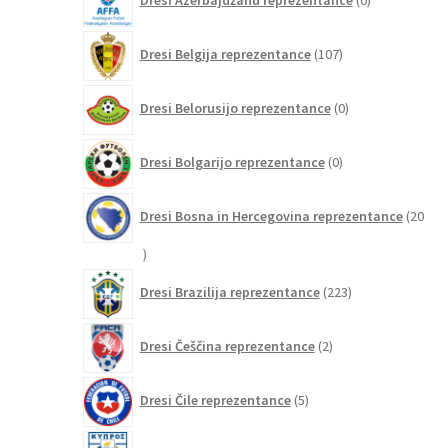
Dresi Azerbajdžanu reprezentance
0
izdelkov
107
Dresi Belgija reprezentance
107
izdelkov
0
Dresi Belorusijo reprezentance
0
izdelkov
0
Dresi Bolgarijo reprezentance
0
izdelkov
Dresi Bosna in Hercegovina reprezentance
20
20
izdelkov
223
Dresi Brazilija reprezentance
223
izdelkov
2
Dresi Češčina reprezentance
2
izdelka
5
Dresi Čile reprezentance
5
izdelkov
0