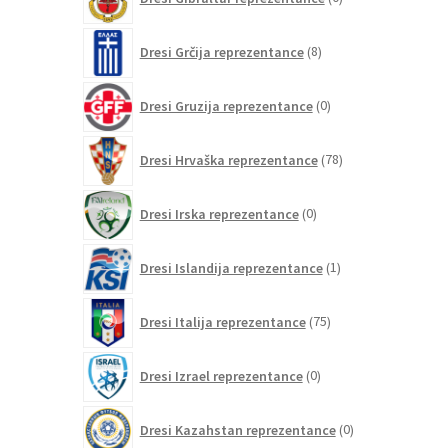
izdelkov
8
Dresi Grčija reprezentance
8
izdelkov
0
Dresi Gruzija reprezentance
0
izdelkov
78
Dresi Hrvaška reprezentance
78
izdelkov
0
Dresi Irska reprezentance
0
izdelkov
1
Dresi Islandija reprezentance
1
izdelek
75
Dresi Italija reprezentance
75
izdelkov
0
Dresi Izrael reprezentance
0
izdelkov
0
Dresi Kazahstan reprezentance
0
izdelkov