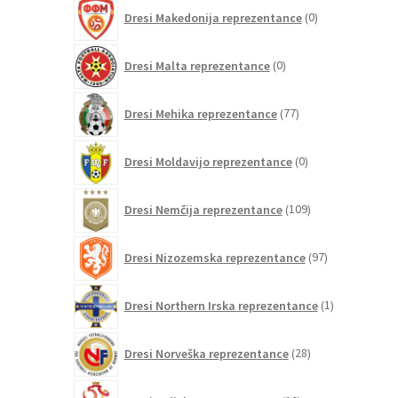
0
Dresi Makedonija reprezentance
0
izdelkov
0
Dresi Malta reprezentance
0
izdelkov
77
Dresi Mehika reprezentance
77
izdelkov
0
Dresi Moldavijo reprezentance
0
izdelkov
109
Dresi Nemčija reprezentance
109
izdelkov
97
Dresi Nizozemska reprezentance
97
izdelkov
1
Dresi Northern Irska reprezentance
1
izdelek
28
Dresi Norveška reprezentance
28
izdelkov
10