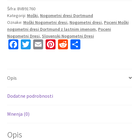
Borussia
Dortmund
Šifra:
BVB91760
Kategoriji:
Moški
,
Nogometni dresi Dortmund
Domači
Oznake:
Moški Nogometni dresi
,
Nogometni dresi
,
Poceni Moški
2023
nogometni dresi Dortmund z lastnim imenom
,
Poceni
Kratek
Nogometni Dresi
,
Slovenski Nogometni Dresi
Rokav
Fa
T
E
Pi
R
S
+
ce
wi
m
nt
e
h
Kratke
b
tt
ai
er
d
ar
hlače
AKANJI
o
er
l
es
di
e
Opis
16
o
t
t
količina
k
Dodatne podrobnosti
Mnenja (0)
Opis