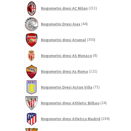
211
Nogometni dresi AC Milan
211
izdelkov
44
Nogometni Dresi Ajax
44
izdelkov
350
Nogometni dresi Arsenal
350
izdelkov
8
Nogometni dresi AS Monaco
8
izdelkov
121
Nogometni dresi As Roma
121
izdelkov
71
Nogometni Dresi Aston Villa
71
izdelkov
24
Nogometni dresi Athletic Bilbao
24
izdelkov
184
Nogometni dresi Atletico Madrid
184
izdelkov
695