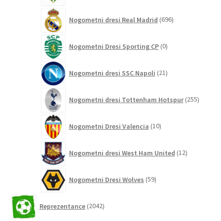
696
Nogometni dresi Real Madrid
696
izdelkov
0
Nogometni Dresi Sporting CP
0
izdelkov
21
Nogometni dresi SSC Napoli
21
izdelkov
255
Nogometni dresi Tottenham Hotspur
255
izdelko
10
Nogometni Dresi Valencia
10
izdelkov
12
Nogometni dresi West Ham United
12
izdelkov
59
Nogometni Dresi Wolves
59
izdelkov
2042
Reprezentance
2042
izdelkov