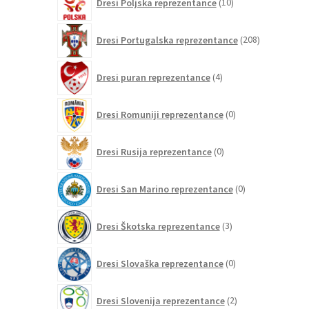
Dresi Poljska reprezentance
10
izdelkov
208
Dresi Portugalska reprezentance
208
izdelkov
4
Dresi puran reprezentance
4
izdelki
0
Dresi Romuniji reprezentance
0
izdelkov
0
Dresi Rusija reprezentance
0
izdelkov
0
Dresi San Marino reprezentance
0
izdelkov
3
Dresi Škotska reprezentance
3
izdelki
0
Dresi Slovaška reprezentance
0
izdelkov
2
Dresi Slovenija reprezentance
2
izdelka