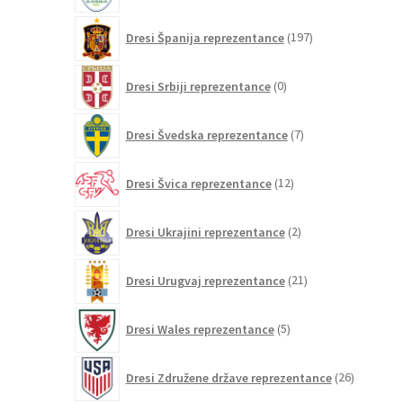
197
Dresi Španija reprezentance
197
izdelkov
0
Dresi Srbiji reprezentance
0
izdelkov
7
Dresi Švedska reprezentance
7
izdelkov
12
Dresi Švica reprezentance
12
izdelkov
2
Dresi Ukrajini reprezentance
2
izdelka
21
Dresi Urugvaj reprezentance
21
izdelkov
5
Dresi Wales reprezentance
5
izdelkov
26
Dresi Združene države reprezentance
26
izdelkov