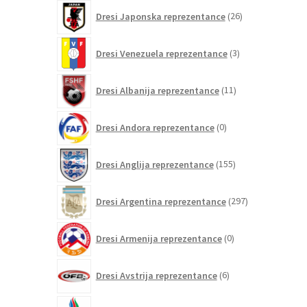
26
Dresi Japonska reprezentance
26
izdelkov
3
Dresi Venezuela reprezentance
3
izdelki
11
Dresi Albanija reprezentance
11
izdelkov
0
Dresi Andora reprezentance
0
izdelkov
155
Dresi Anglija reprezentance
155
izdelkov
297
Dresi Argentina reprezentance
297
izdelkov
0
Dresi Armenija reprezentance
0
izdelkov
6
Dresi Avstrija reprezentance
6
izdelkov
0