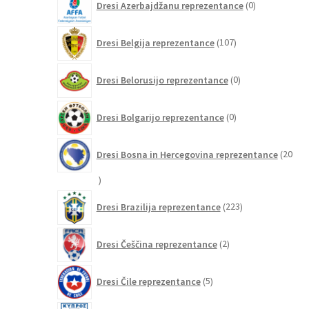
Dresi Azerbajdžanu reprezentance
0
izdelkov
107
Dresi Belgija reprezentance
107
izdelkov
0
Dresi Belorusijo reprezentance
0
izdelkov
0
Dresi Bolgarijo reprezentance
0
izdelkov
Dresi Bosna in Hercegovina reprezentance
20
20
izdelkov
223
Dresi Brazilija reprezentance
223
izdelkov
2
Dresi Češčina reprezentance
2
izdelka
5
Dresi Čile reprezentance
5
izdelkov