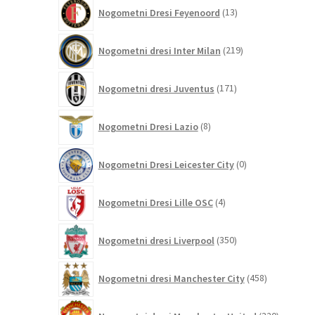
13
Nogometni Dresi Feyenoord
13
izdelkov
219
Nogometni dresi Inter Milan
219
izdelkov
171
Nogometni dresi Juventus
171
izdelkov
8
Nogometni Dresi Lazio
8
izdelkov
0
Nogometni Dresi Leicester City
0
izdelkov
4
Nogometni Dresi Lille OSC
4
izdelki
350
Nogometni dresi Liverpool
350
izdelkov
458
Nogometni dresi Manchester City
458
izdelkov
320