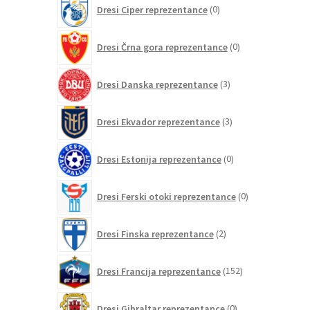
0
Dresi Ciper reprezentance
0
izdelkov
0
Dresi Črna gora reprezentance
0
izdelkov
3
Dresi Danska reprezentance
3
izdelki
3
Dresi Ekvador reprezentance
3
izdelki
0
Dresi Estonija reprezentance
0
izdelkov
0
Dresi Ferski otoki reprezentance
0
izdelkov
2
Dresi Finska reprezentance
2
izdelka
152
Dresi Francija reprezentance
152
izdelkov
0
Dresi Gibraltar reprezentance
0