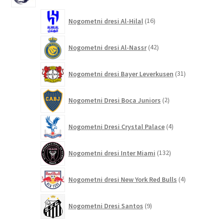
16
Nogometni dresi Al-Hilal
16
izdelkov
42
Nogometni dresi Al-Nassr
42
izdelkov
31
Nogometni dresi Bayer Leverkusen
31
izdelkov
2
Nogometni Dresi Boca Juniors
2
izdelka
4
Nogometni Dresi Crystal Palace
4
izdelki
132
Nogometni dresi Inter Miami
132
izdelkov
4
Nogometni dresi New York Red Bulls
4
izdelki
9
Nogometni Dresi Santos
9
izdelkov