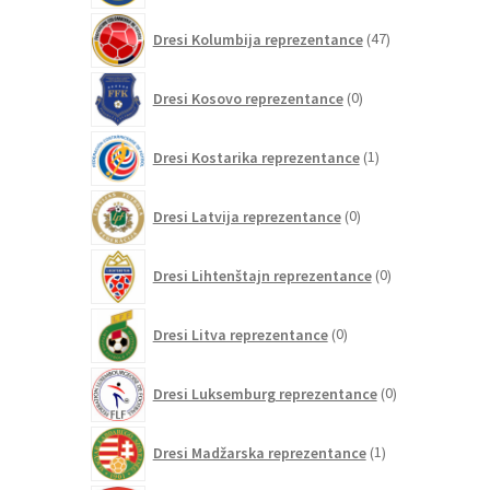
47
Dresi Kolumbija reprezentance
47
izdelkov
0
Dresi Kosovo reprezentance
0
izdelkov
1
Dresi Kostarika reprezentance
1
izdelek
0
Dresi Latvija reprezentance
0
izdelkov
0
Dresi Lihtenštajn reprezentance
0
izdelkov
0
Dresi Litva reprezentance
0
izdelkov
0
Dresi Luksemburg reprezentance
0
izdelkov
1
Dresi Madžarska reprezentance
1
izdelek