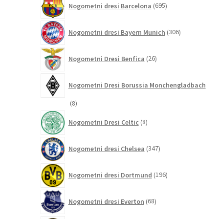
Nogometni dresi Barcelona
695
izdelkov
306
Nogometni dresi Bayern Munich
306
izdelkov
26
Nogometni Dresi Benfica
26
izdelkov
Nogometni Dresi Borussia Monchengladbach
8
8
izdelkov
8
Nogometni Dresi Celtic
8
izdelkov
347
Nogometni dresi Chelsea
347
izdelkov
196
Nogometni dresi Dortmund
196
izdelkov
68
Nogometni dresi Everton
68
izdelkov