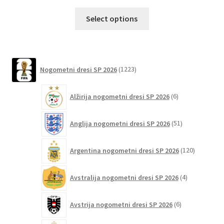
Ta
Select options
izdelek
ima
več
različic.
1223
Nogometni dresi SP 2026
1223
izdelkov
Možnosti
lahko
6
Alžirija nogometni dresi SP 2026
6
izberete
izdelkov
na
51
Anglija nogometni dresi SP 2026
51
strani
izdelkov
izdelka
120
Argentina nogometni dresi SP 2026
120
izdelkov
4
Avstralija nogometni dresi SP 2026
4
izdelki
6
Avstrija nogometni dresi SP 2026
6
izdelkov