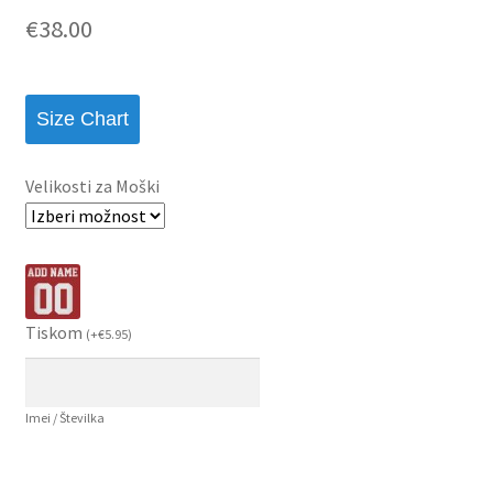
€
38.00
Size Chart
Velikosti za Moški
Tiskom
(
+
€
5.95
)
Imei / Številka