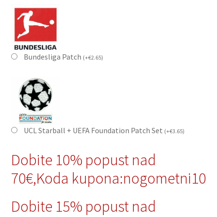
Bundesliga Patch
(
+
€
2.65
)
UCL Starball + UEFA Foundation Patch Set
(
+
€
3.65
)
Dobite 10% popust nad
70€,Koda kupona:nogometni10
Dobite 15% popust nad