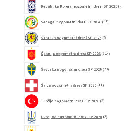
5
Republika Koreja nogometni dresi SP 2026
5
izdel
16
Senegal nogometni dresi SP 2026
16
izdelkov
6
Škotska nogometni dresi SP 2026
6
izdelkov
124
Španija nogometni dresi SP 2026
124
izdelkov
23
Švedska nogometni dresi SP 2026
23
izdelkov
11
Švica nogometni dresi SP 2026
11
izdelkov
2
Turčija nogometni dresi SP 2026
2
izdelka
2
Ukrajina nogometni dresi SP 2026
2
izdelka
3