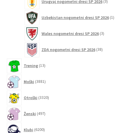
Urugvaj nogometni dresi SP 2026
3
izdelki
1
Uzbekistan nogometni dresi SP 2026
1
izdelek
3
Wales nogometni dresi SP 2026
3
izdelki
38
ZDA nogometni dresi SP 2026
38
izdelkov
13
Trening
13
izdelkov
3881
Moški
3881
izdelkov
3320
Otroški
3320
izdelkov
497
Ženski
497
izdelkov
6200
Klubi
6200
izdelkov