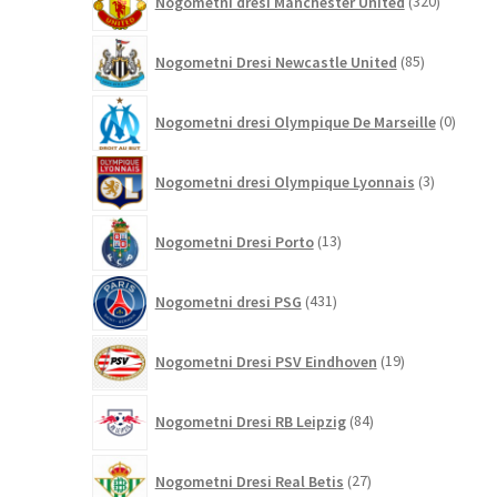
Nogometni dresi Manchester United
320
izdelkov
85
Nogometni Dresi Newcastle United
85
izdelkov
0
Nogometni dresi Olympique De Marseille
0
izdelk
3
Nogometni dresi Olympique Lyonnais
3
izdelki
13
Nogometni Dresi Porto
13
izdelkov
431
Nogometni dresi PSG
431
izdelkov
19
Nogometni Dresi PSV Eindhoven
19
izdelkov
84
Nogometni Dresi RB Leipzig
84
izdelkov
27
Nogometni Dresi Real Betis
27
izdelkov