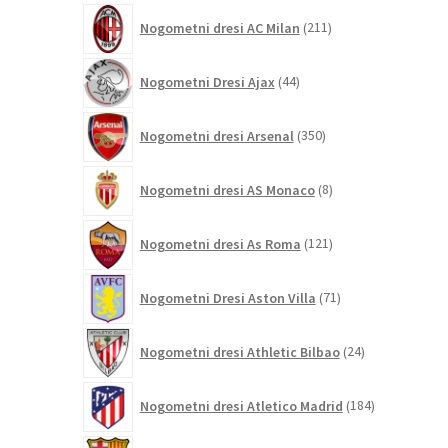
211
Nogometni dresi AC Milan
211
izdelkov
44
Nogometni Dresi Ajax
44
izdelkov
350
Nogometni dresi Arsenal
350
izdelkov
8
Nogometni dresi AS Monaco
8
izdelkov
121
Nogometni dresi As Roma
121
izdelkov
71
Nogometni Dresi Aston Villa
71
izdelkov
24
Nogometni dresi Athletic Bilbao
24
izdelkov
184
Nogometni dresi Atletico Madrid
184
izdelkov
695