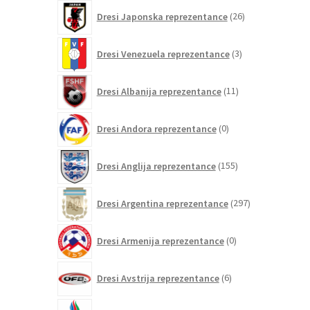
26
Dresi Japonska reprezentance
26
izdelkov
3
Dresi Venezuela reprezentance
3
izdelki
11
Dresi Albanija reprezentance
11
izdelkov
0
Dresi Andora reprezentance
0
izdelkov
155
Dresi Anglija reprezentance
155
izdelkov
297
Dresi Argentina reprezentance
297
izdelkov
0
Dresi Armenija reprezentance
0
izdelkov
6
Dresi Avstrija reprezentance
6
izdelkov
0