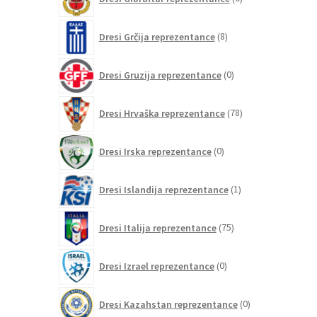
izdelkov
8
Dresi Grčija reprezentance
8
izdelkov
0
Dresi Gruzija reprezentance
0
izdelkov
78
Dresi Hrvaška reprezentance
78
izdelkov
0
Dresi Irska reprezentance
0
izdelkov
1
Dresi Islandija reprezentance
1
izdelek
75
Dresi Italija reprezentance
75
izdelkov
0
Dresi Izrael reprezentance
0
izdelkov
0
Dresi Kazahstan reprezentance
0
izdelkov