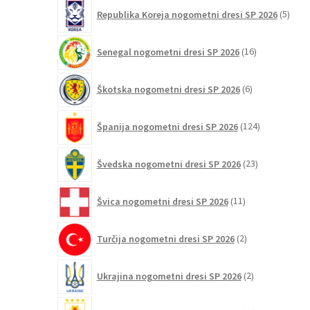
5
Republika Koreja nogometni dresi SP 2026
5
izdel
16
Senegal nogometni dresi SP 2026
16
izdelkov
6
Škotska nogometni dresi SP 2026
6
izdelkov
124
Španija nogometni dresi SP 2026
124
izdelkov
23
Švedska nogometni dresi SP 2026
23
izdelkov
11
Švica nogometni dresi SP 2026
11
izdelkov
2
Turčija nogometni dresi SP 2026
2
izdelka
2
Ukrajina nogometni dresi SP 2026
2
izdelka
3