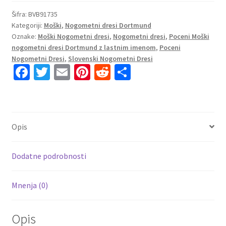
Borussia
Dortmund
Šifra:
BVB91735
Kategoriji:
Moški
,
Nogometni dresi Dortmund
Domači
Oznake:
Moški Nogometni dresi
,
Nogometni dresi
,
Poceni Moški
2023
nogometni dresi Dortmund z lastnim imenom
,
Poceni
Kratek
Nogometni Dresi
,
Slovenski Nogometni Dresi
Rokav
Fa
T
E
Pi
R
S
+
ce
wi
m
nt
e
h
Kratke
b
tt
ai
er
d
ar
hlače
HAALAND
o
er
l
es
di
e
Opis
9
o
t
t
količina
k
Dodatne podrobnosti
Mnenja (0)
Opis