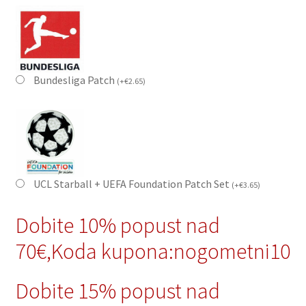
Bundesliga Patch
(
+
€
2.65
)
UCL Starball + UEFA Foundation Patch Set
(
+
€
3.65
)
Dobite 10% popust nad
70€,Koda kupona:nogometni10
Dobite 15% popust nad