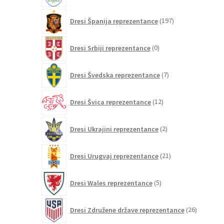
197
Dresi Španija reprezentance
197
izdelkov
0
Dresi Srbiji reprezentance
0
izdelkov
7
Dresi Švedska reprezentance
7
izdelkov
12
Dresi Švica reprezentance
12
izdelkov
2
Dresi Ukrajini reprezentance
2
izdelka
21
Dresi Urugvaj reprezentance
21
izdelkov
5
Dresi Wales reprezentance
5
izdelkov
26
Dresi Združene države reprezentance
26
izdelkov