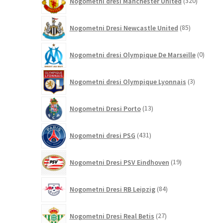
Nogometni dresi Manchester United
320
izdelkov
85
Nogometni Dresi Newcastle United
85
izdelkov
0
Nogometni dresi Olympique De Marseille
0
izdelk
3
Nogometni dresi Olympique Lyonnais
3
izdelki
13
Nogometni Dresi Porto
13
izdelkov
431
Nogometni dresi PSG
431
izdelkov
19
Nogometni Dresi PSV Eindhoven
19
izdelkov
84
Nogometni Dresi RB Leipzig
84
izdelkov
27
Nogometni Dresi Real Betis
27
izdelkov