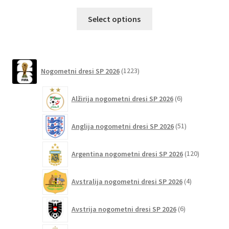
Ta
Select options
izdelek
ima
več
različic.
1223
Nogometni dresi SP 2026
1223
izdelkov
Možnosti
lahko
6
Alžirija nogometni dresi SP 2026
6
izberete
izdelkov
na
51
Anglija nogometni dresi SP 2026
51
strani
izdelkov
izdelka
120
Argentina nogometni dresi SP 2026
120
izdelkov
4
Avstralija nogometni dresi SP 2026
4
izdelki
6
Avstrija nogometni dresi SP 2026
6
izdelkov