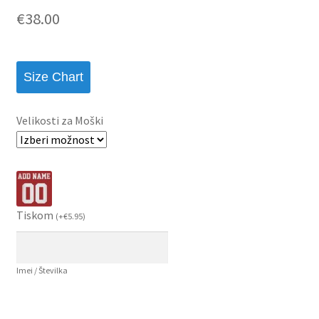
€
38.00
Size Chart
Velikosti za Moški
Tiskom
(
+
€
5.95
)
Imei / Številka