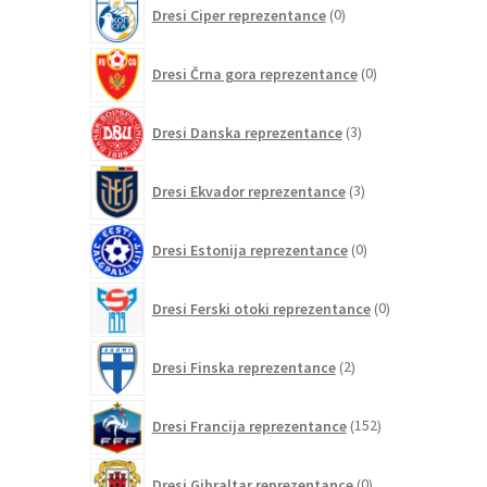
0
Dresi Ciper reprezentance
0
izdelkov
0
Dresi Črna gora reprezentance
0
izdelkov
3
Dresi Danska reprezentance
3
izdelki
3
Dresi Ekvador reprezentance
3
izdelki
0
Dresi Estonija reprezentance
0
izdelkov
0
Dresi Ferski otoki reprezentance
0
izdelkov
2
Dresi Finska reprezentance
2
izdelka
152
Dresi Francija reprezentance
152
izdelkov
0
Dresi Gibraltar reprezentance
0