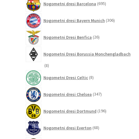
Nogometni dresi Barcelona
695
izdelkov
306
Nogometni dresi Bayern Munich
306
izdelkov
26
Nogometni Dresi Benfica
26
izdelkov
Nogometni Dresi Borussia Monchengladbach
8
8
izdelkov
8
Nogometni Dresi Celtic
8
izdelkov
347
Nogometni dresi Chelsea
347
izdelkov
196
Nogometni dresi Dortmund
196
izdelkov
68
Nogometni dresi Everton
68
izdelkov