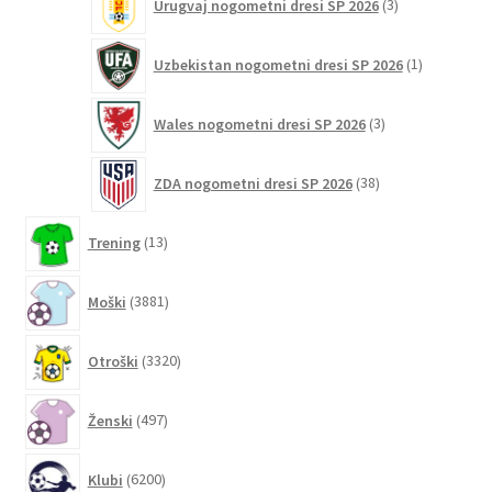
Urugvaj nogometni dresi SP 2026
3
izdelki
1
Uzbekistan nogometni dresi SP 2026
1
izdelek
3
Wales nogometni dresi SP 2026
3
izdelki
38
ZDA nogometni dresi SP 2026
38
izdelkov
13
Trening
13
izdelkov
3881
Moški
3881
izdelkov
3320
Otroški
3320
izdelkov
497
Ženski
497
izdelkov
6200
Klubi
6200
izdelkov