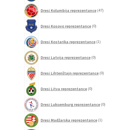
47
Dresi Kolumbija reprezentance
47
izdelkov
0
Dresi Kosovo reprezentance
0
izdelkov
1
Dresi Kostarika reprezentance
1
izdelek
0
Dresi Latvija reprezentance
0
izdelkov
0
Dresi Lihtenštajn reprezentance
0
izdelkov
0
Dresi Litva reprezentance
0
izdelkov
0
Dresi Luksemburg reprezentance
0
izdelkov
1
Dresi Madžarska reprezentance
1
izdelek