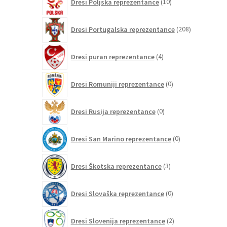
Dresi Poljska reprezentance
10
izdelkov
208
Dresi Portugalska reprezentance
208
izdelkov
4
Dresi puran reprezentance
4
izdelki
0
Dresi Romuniji reprezentance
0
izdelkov
0
Dresi Rusija reprezentance
0
izdelkov
0
Dresi San Marino reprezentance
0
izdelkov
3
Dresi Škotska reprezentance
3
izdelki
0
Dresi Slovaška reprezentance
0
izdelkov
2
Dresi Slovenija reprezentance
2
izdelka