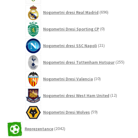
696
Nogometni dresi Real Madrid
696
izdelkov
0
Nogometni Dresi Sporting CP
0
izdelkov
21
Nogometni dresi SSC Napoli
21
izdelkov
255
Nogometni dresi Tottenham Hotspur
255
izdelko
10
Nogometni Dresi Valencia
10
izdelkov
12
Nogometni dresi West Ham United
12
izdelkov
59
Nogometni Dresi Wolves
59
izdelkov
2042
Reprezentance
2042
izdelkov