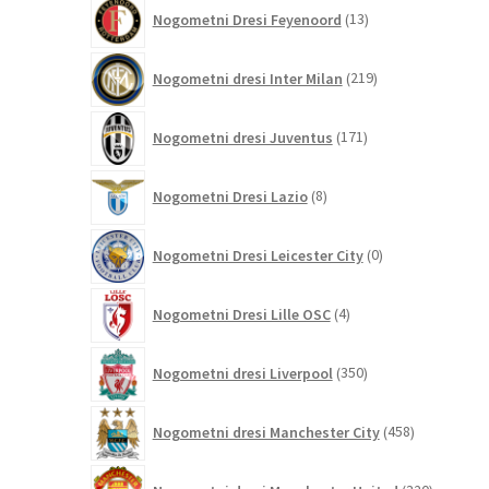
13
Nogometni Dresi Feyenoord
13
izdelkov
219
Nogometni dresi Inter Milan
219
izdelkov
171
Nogometni dresi Juventus
171
izdelkov
8
Nogometni Dresi Lazio
8
izdelkov
0
Nogometni Dresi Leicester City
0
izdelkov
4
Nogometni Dresi Lille OSC
4
izdelki
350
Nogometni dresi Liverpool
350
izdelkov
458
Nogometni dresi Manchester City
458
izdelkov
320