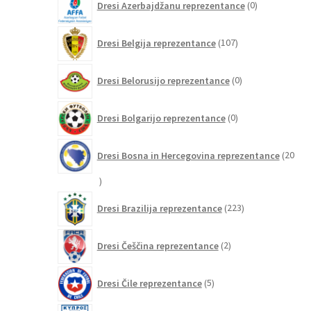
Dresi Azerbajdžanu reprezentance
0
izdelkov
107
Dresi Belgija reprezentance
107
izdelkov
0
Dresi Belorusijo reprezentance
0
izdelkov
0
Dresi Bolgarijo reprezentance
0
izdelkov
Dresi Bosna in Hercegovina reprezentance
20
20
izdelkov
223
Dresi Brazilija reprezentance
223
izdelkov
2
Dresi Češčina reprezentance
2
izdelka
5
Dresi Čile reprezentance
5
izdelkov