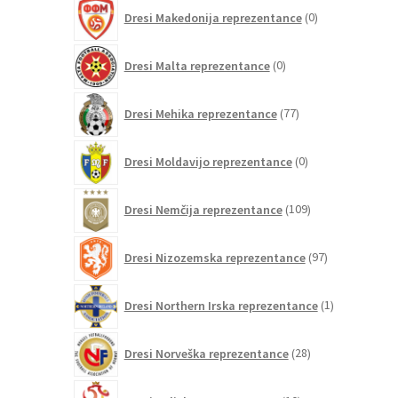
0
Dresi Makedonija reprezentance
0
izdelkov
0
Dresi Malta reprezentance
0
izdelkov
77
Dresi Mehika reprezentance
77
izdelkov
0
Dresi Moldavijo reprezentance
0
izdelkov
109
Dresi Nemčija reprezentance
109
izdelkov
97
Dresi Nizozemska reprezentance
97
izdelkov
1
Dresi Northern Irska reprezentance
1
izdelek
28
Dresi Norveška reprezentance
28
izdelkov
10