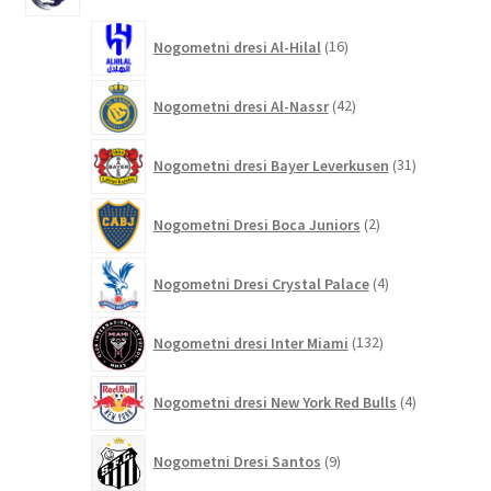
16
Nogometni dresi Al-Hilal
16
izdelkov
42
Nogometni dresi Al-Nassr
42
izdelkov
31
Nogometni dresi Bayer Leverkusen
31
izdelkov
2
Nogometni Dresi Boca Juniors
2
izdelka
4
Nogometni Dresi Crystal Palace
4
izdelki
132
Nogometni dresi Inter Miami
132
izdelkov
4
Nogometni dresi New York Red Bulls
4
izdelki
9
Nogometni Dresi Santos
9
izdelkov