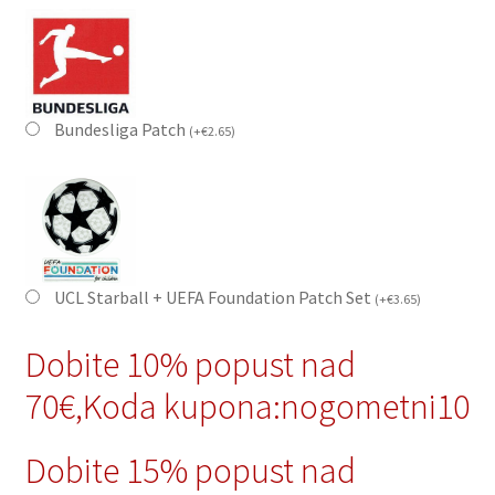
Bundesliga Patch
(
+
€
2.65
)
UCL Starball + UEFA Foundation Patch Set
(
+
€
3.65
)
Dobite 10% popust nad
70€,Koda kupona:nogometni10
Dobite 15% popust nad