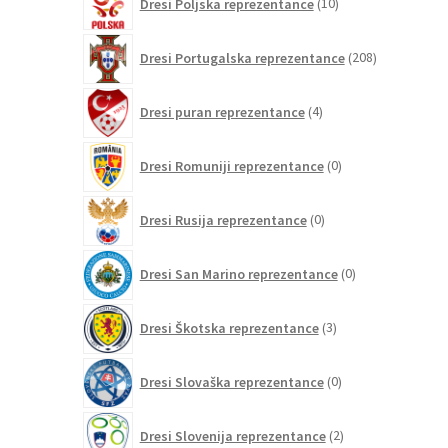
Dresi Poljska reprezentance
10
izdelkov
208
Dresi Portugalska reprezentance
208
izdelkov
4
Dresi puran reprezentance
4
izdelki
0
Dresi Romuniji reprezentance
0
izdelkov
0
Dresi Rusija reprezentance
0
izdelkov
0
Dresi San Marino reprezentance
0
izdelkov
3
Dresi Škotska reprezentance
3
izdelki
0
Dresi Slovaška reprezentance
0
izdelkov
2
Dresi Slovenija reprezentance
2
izdelka