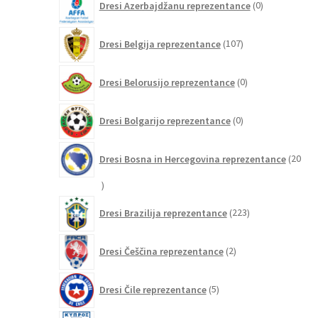
Dresi Azerbajdžanu reprezentance
0
izdelkov
107
Dresi Belgija reprezentance
107
izdelkov
0
Dresi Belorusijo reprezentance
0
izdelkov
0
Dresi Bolgarijo reprezentance
0
izdelkov
Dresi Bosna in Hercegovina reprezentance
20
20
izdelkov
223
Dresi Brazilija reprezentance
223
izdelkov
2
Dresi Češčina reprezentance
2
izdelka
5
Dresi Čile reprezentance
5
izdelkov