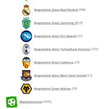
696
Nogometni dresi Real Madrid
696
izdelkov
0
Nogometni Dresi Sporting CP
0
izdelkov
21
Nogometni dresi SSC Napoli
21
izdelkov
255
Nogometni dresi Tottenham Hotspur
255
izdelko
10
Nogometni Dresi Valencia
10
izdelkov
12
Nogometni dresi West Ham United
12
izdelkov
59
Nogometni Dresi Wolves
59
izdelkov
2042
Reprezentance
2042
izdelkov