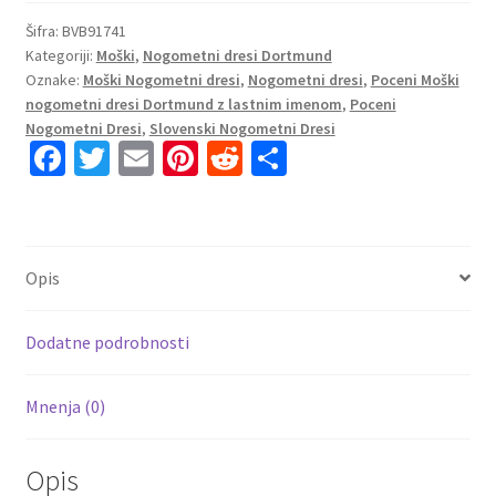
Borussia
Dortmund
Šifra:
BVB91741
Kategoriji:
Moški
,
Nogometni dresi Dortmund
Domači
Oznake:
Moški Nogometni dresi
,
Nogometni dresi
,
Poceni Moški
2023
nogometni dresi Dortmund z lastnim imenom
,
Poceni
Kratek
Nogometni Dresi
,
Slovenski Nogometni Dresi
Rokav
Fa
T
E
Pi
R
S
+
ce
wi
m
nt
e
h
Kratke
b
tt
ai
er
d
ar
hlače
PASSLACK
o
er
l
es
di
e
Opis
30
o
t
t
količina
k
Dodatne podrobnosti
Mnenja (0)
Opis