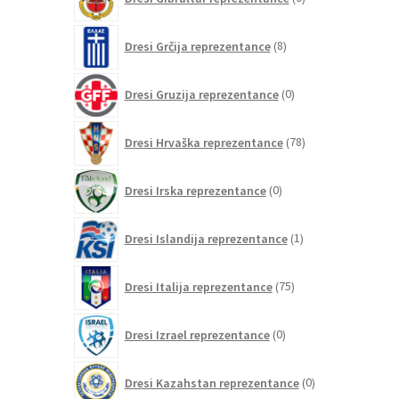
izdelkov
8
Dresi Grčija reprezentance
8
izdelkov
0
Dresi Gruzija reprezentance
0
izdelkov
78
Dresi Hrvaška reprezentance
78
izdelkov
0
Dresi Irska reprezentance
0
izdelkov
1
Dresi Islandija reprezentance
1
izdelek
75
Dresi Italija reprezentance
75
izdelkov
0
Dresi Izrael reprezentance
0
izdelkov
0
Dresi Kazahstan reprezentance
0
izdelkov