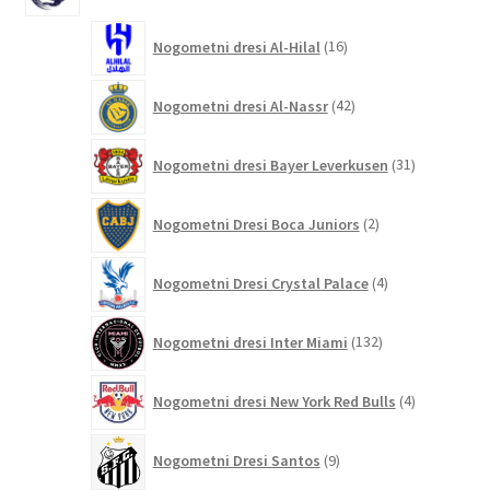
16
Nogometni dresi Al-Hilal
16
izdelkov
42
Nogometni dresi Al-Nassr
42
izdelkov
31
Nogometni dresi Bayer Leverkusen
31
izdelkov
2
Nogometni Dresi Boca Juniors
2
izdelka
4
Nogometni Dresi Crystal Palace
4
izdelki
132
Nogometni dresi Inter Miami
132
izdelkov
4
Nogometni dresi New York Red Bulls
4
izdelki
9
Nogometni Dresi Santos
9
izdelkov