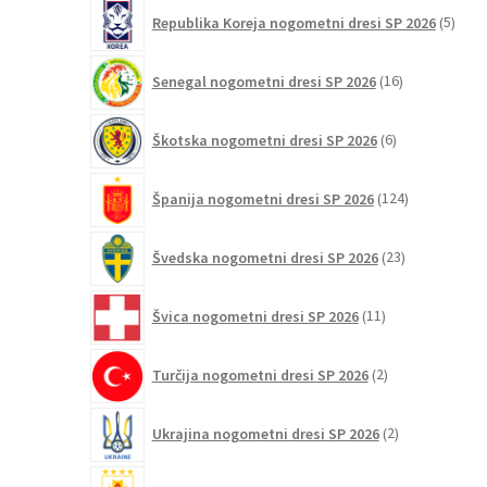
5
Republika Koreja nogometni dresi SP 2026
5
izdel
16
Senegal nogometni dresi SP 2026
16
izdelkov
6
Škotska nogometni dresi SP 2026
6
izdelkov
124
Španija nogometni dresi SP 2026
124
izdelkov
23
Švedska nogometni dresi SP 2026
23
izdelkov
11
Švica nogometni dresi SP 2026
11
izdelkov
2
Turčija nogometni dresi SP 2026
2
izdelka
2
Ukrajina nogometni dresi SP 2026
2
izdelka
3