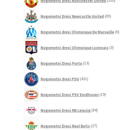
Nogometni dresi Manchester United
320
izdelkov
85
Nogometni Dresi Newcastle United
85
izdelkov
0
Nogometni dresi Olympique De Marseille
0
izdelk
3
Nogometni dresi Olympique Lyonnais
3
izdelki
13
Nogometni Dresi Porto
13
izdelkov
431
Nogometni dresi PSG
431
izdelkov
19
Nogometni Dresi PSV Eindhoven
19
izdelkov
84
Nogometni Dresi RB Leipzig
84
izdelkov
27
Nogometni Dresi Real Betis
27
izdelkov