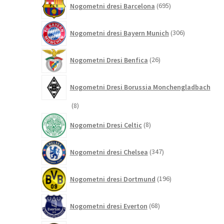
Nogometni dresi Barcelona
695
izdelkov
306
Nogometni dresi Bayern Munich
306
izdelkov
26
Nogometni Dresi Benfica
26
izdelkov
Nogometni Dresi Borussia Monchengladbach
8
8
izdelkov
8
Nogometni Dresi Celtic
8
izdelkov
347
Nogometni dresi Chelsea
347
izdelkov
196
Nogometni dresi Dortmund
196
izdelkov
68
Nogometni dresi Everton
68
izdelkov