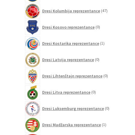
47
Dresi Kolumbija reprezentance
47
izdelkov
0
Dresi Kosovo reprezentance
0
izdelkov
1
Dresi Kostarika reprezentance
1
izdelek
0
Dresi Latvija reprezentance
0
izdelkov
0
Dresi Lihtenštajn reprezentance
0
izdelkov
0
Dresi Litva reprezentance
0
izdelkov
0
Dresi Luksemburg reprezentance
0
izdelkov
1
Dresi Madžarska reprezentance
1
izdelek