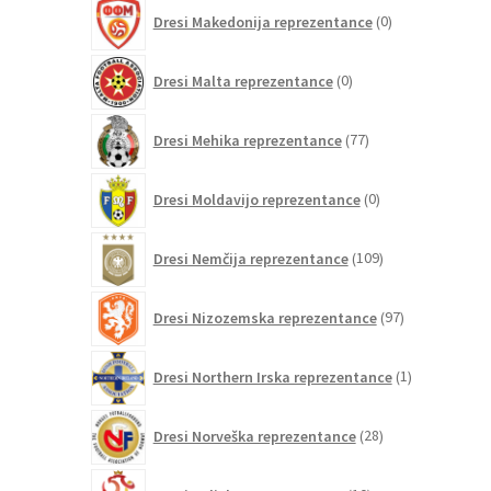
0
Dresi Makedonija reprezentance
0
izdelkov
0
Dresi Malta reprezentance
0
izdelkov
77
Dresi Mehika reprezentance
77
izdelkov
0
Dresi Moldavijo reprezentance
0
izdelkov
109
Dresi Nemčija reprezentance
109
izdelkov
97
Dresi Nizozemska reprezentance
97
izdelkov
1
Dresi Northern Irska reprezentance
1
izdelek
28
Dresi Norveška reprezentance
28
izdelkov
10