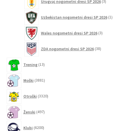
Urugvaj nogometni dresi SP 2026
3
izdelki
1
Uzbekistan nogometni dresi SP 2026
1
izdelek
3
Wales nogometni dresi SP 2026
3
izdelki
38
ZDA nogometni dresi SP 2026
38
izdelkov
13
Trening
13
izdelkov
3881
Moški
3881
izdelkov
3320
Otroški
3320
izdelkov
497
Ženski
497
izdelkov
6200
Klubi
6200
izdelkov