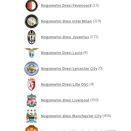
13
Nogometni Dresi Feyenoord
13
izdelkov
219
Nogometni dresi Inter Milan
219
izdelkov
171
Nogometni dresi Juventus
171
izdelkov
8
Nogometni Dresi Lazio
8
izdelkov
0
Nogometni Dresi Leicester City
0
izdelkov
4
Nogometni Dresi Lille OSC
4
izdelki
350
Nogometni dresi Liverpool
350
izdelkov
458
Nogometni dresi Manchester City
458
izdelkov
320