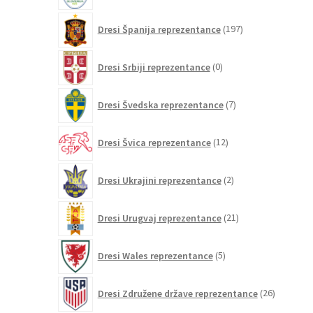
197
Dresi Španija reprezentance
197
izdelkov
0
Dresi Srbiji reprezentance
0
izdelkov
7
Dresi Švedska reprezentance
7
izdelkov
12
Dresi Švica reprezentance
12
izdelkov
2
Dresi Ukrajini reprezentance
2
izdelka
21
Dresi Urugvaj reprezentance
21
izdelkov
5
Dresi Wales reprezentance
5
izdelkov
26
Dresi Združene države reprezentance
26
izdelkov