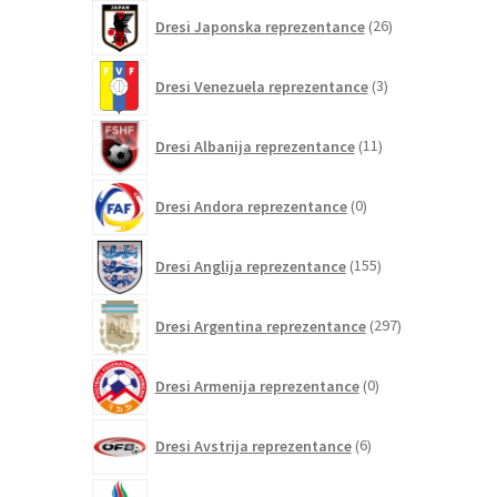
26
Dresi Japonska reprezentance
26
izdelkov
3
Dresi Venezuela reprezentance
3
izdelki
11
Dresi Albanija reprezentance
11
izdelkov
0
Dresi Andora reprezentance
0
izdelkov
155
Dresi Anglija reprezentance
155
izdelkov
297
Dresi Argentina reprezentance
297
izdelkov
0
Dresi Armenija reprezentance
0
izdelkov
6
Dresi Avstrija reprezentance
6
izdelkov
0