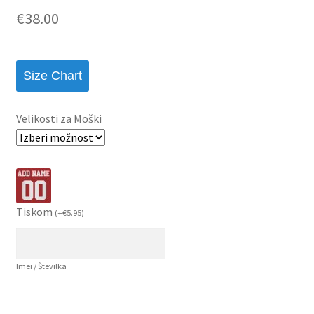
€
38.00
Size Chart
Velikosti za Moški
Tiskom
(
+
€
5.95
)
Imei / Številka