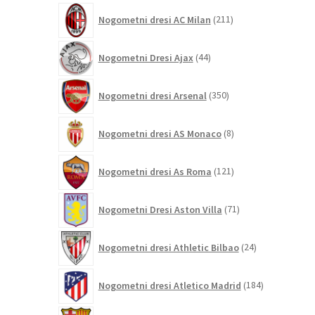
211
Nogometni dresi AC Milan
211
izdelkov
44
Nogometni Dresi Ajax
44
izdelkov
350
Nogometni dresi Arsenal
350
izdelkov
8
Nogometni dresi AS Monaco
8
izdelkov
121
Nogometni dresi As Roma
121
izdelkov
71
Nogometni Dresi Aston Villa
71
izdelkov
24
Nogometni dresi Athletic Bilbao
24
izdelkov
184
Nogometni dresi Atletico Madrid
184
izdelkov
695