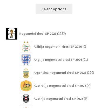
Ta
Select options
izdelek
ima
več
različic.
1223
Nogometni dresi SP 2026
1223
izdelkov
Možnosti
lahko
6
Alžirija nogometni dresi SP 2026
6
izberete
izdelkov
na
51
Anglija nogometni dresi SP 2026
51
strani
izdelkov
izdelka
120
Argentina nogometni dresi SP 2026
120
izdelkov
4
Avstralija nogometni dresi SP 2026
4
izdelki
6
Avstrija nogometni dresi SP 2026
6
izdelkov