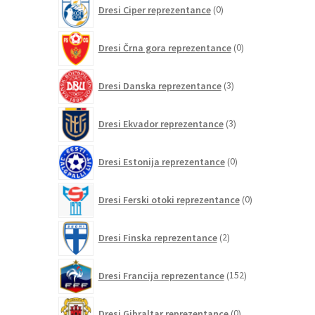
0
Dresi Ciper reprezentance
0
izdelkov
0
Dresi Črna gora reprezentance
0
izdelkov
3
Dresi Danska reprezentance
3
izdelki
3
Dresi Ekvador reprezentance
3
izdelki
0
Dresi Estonija reprezentance
0
izdelkov
0
Dresi Ferski otoki reprezentance
0
izdelkov
2
Dresi Finska reprezentance
2
izdelka
152
Dresi Francija reprezentance
152
izdelkov
0
Dresi Gibraltar reprezentance
0