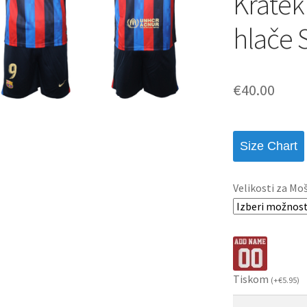
Kratek
hlače 
€
40.00
Size Chart
Velikosti za Mo
Tiskom
(
+
€
5.95
)