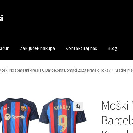
i
račun
Zaključek nakupa
Kontaktiraj nas
Blog
čun
Trgovina
Zaključek nakupa
Moški Nogometni dresi FC Barcelona Domači 2023 Kratek Rokav + Kratke hl
Moški 
Barcel