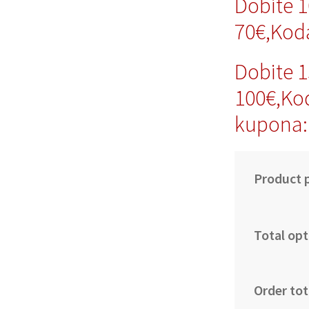
Dobite 
70€,Kod
Dobite 
100€,Ko
kupona:
Product p
Total opt
Order tot