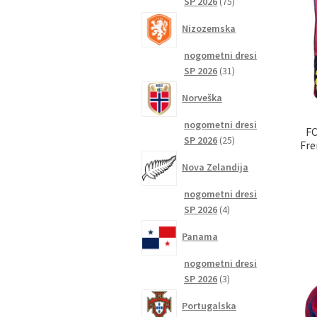
75
SP 2026
75
izdelkov
Nizozemska
nogometni dresi
31
SP 2026
31
izdelkov
Norveška
nogometni dresi
FC
25
SP 2026
25
Fre
izdelkov
Nova Zelandija
nogometni dresi
4
SP 2026
4
izdelki
Panama
nogometni dresi
3
SP 2026
3
izdelki
Portugalska