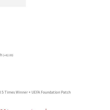
ch
(
+
€
2.00
)
l 5 Times Winner + UEFA Foundation Patch