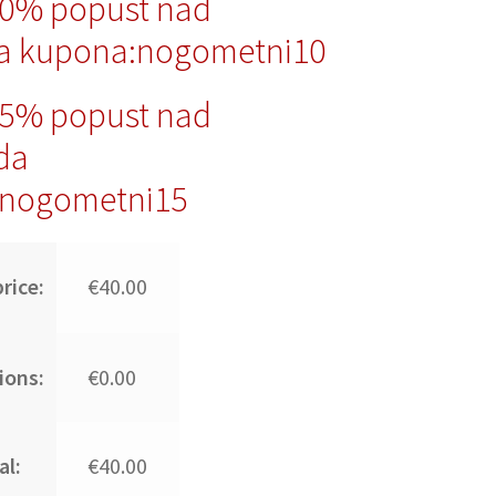
10% popust nad
a kupona:nogometni10
15% popust nad
da
nogometni15
rice:
€40.00
ions:
€0.00
al:
€40.00