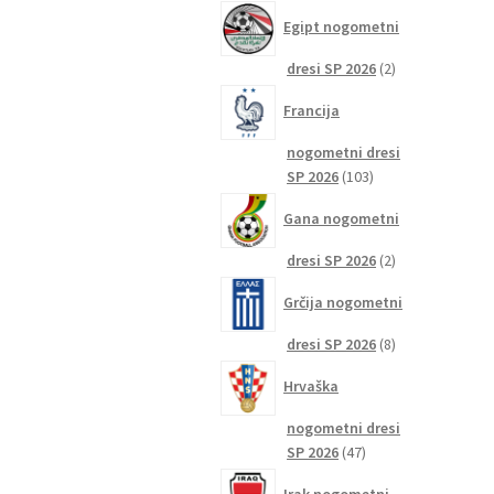
izdelkov
Egipt nogometni
2
dresi SP 2026
2
izdelka
Francija
nogometni dresi
103
SP 2026
103
izdelki
Gana nogometni
2
dresi SP 2026
2
izdelka
Grčija nogometni
8
dresi SP 2026
8
izdelkov
Hrvaška
nogometni dresi
47
SP 2026
47
izdelkov