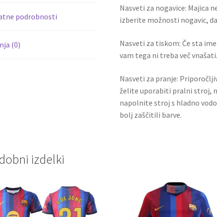
k
Nasveti za nogavice: Majica ne
atne podrobnosti
izberite možnosti nogavic, da 
Nasveti za tiskom: Če sta ime i
ja (0)
vam tega ni treba več vnašati.
Nasveti za pranje: Priporočlj
želite uporabiti pralni stroj, 
napolnite stroj s hladno vodo
bolj zaščitili barve.
dobni izdelki