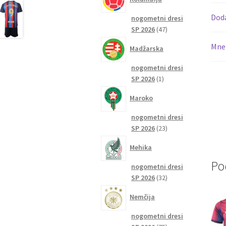
Dod
nogometni dresi
47
SP 2026
47
izdelkov
Mnen
Madžarska
nogometni dresi
1
SP 2026
1
izdelek
Maroko
nogometni dresi
23
SP 2026
23
izdelkov
Mehika
Po
nogometni dresi
32
SP 2026
32
izdelkov
Nemčija
nogometni dresi