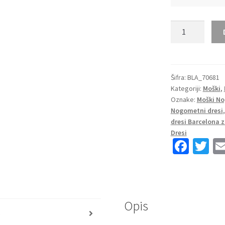
Moški
Nogometni
dresi
FC
Barcelona
Šifra:
BLA_70681
Kategoriji:
Moški
,
Domači
Oznake:
Moški No
2023
Nogometni dresi
Kratek
dresi Barcelona 
Rokav
Dresi
+
Fa
T
Kratke
ce
wi
hlače
b
tt
SUAREZ
o
er
9
količina
Opis
o
s