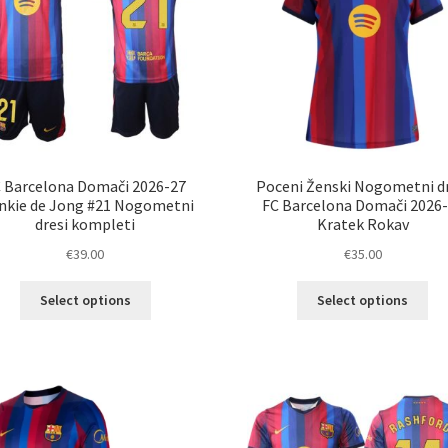
 Barcelona Domači 2026-27
Poceni Ženski Nogometni dr
nkie de Jong #21 Nogometni
FC Barcelona Domači 2026
dresi kompleti
Kratek Rokav
€
39.00
€
35.00
Ta
Ta
Select options
Select options
izdelek
izd
ima
im
več
ve
različic.
razl
Možnosti
Mož
lahko
lah
izberete
izb