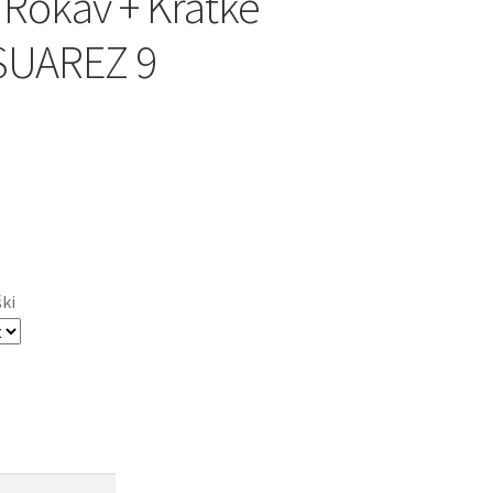
 Rokav + Kratke
SUAREZ 9
ški