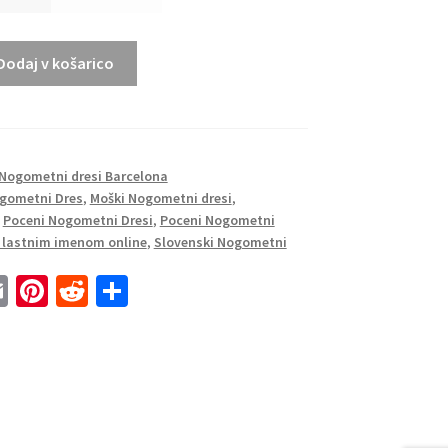
Dodaj v košarico
Nogometni dresi Barcelona
gometni Dres
,
Moški Nogometni dresi
,
,
Poceni Nogometni Dresi
,
Poceni Nogometni
z lastnim imenom online
,
Slovenski Nogometni
E
Pi
R
S
m
nt
e
h
ai
er
d
ar
l
es
di
e
t
t