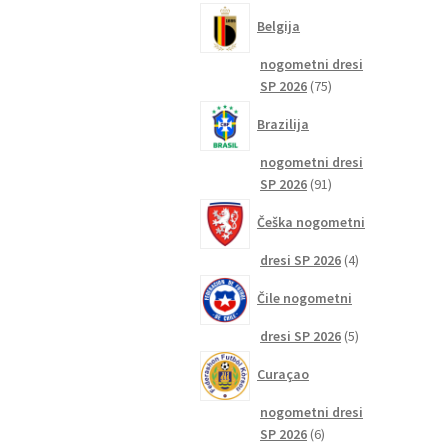
izdelkov
Belgija
nogometni dresi
75
SP 2026
75
izdelkov
Brazilija
nogometni dresi
91
SP 2026
91
izdelkov
Češka nogometni
4
dresi SP 2026
4
izdelki
Čile nogometni
5
dresi SP 2026
5
izdelkov
Curaçao
nogometni dresi
6
SP 2026
6