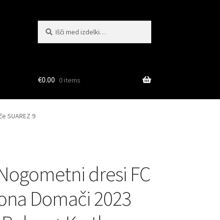
Išči:
Iskanje
€
0.00
0 items
ače SUAREZ 9
Nogometni dresi FC
ona Domači 2023