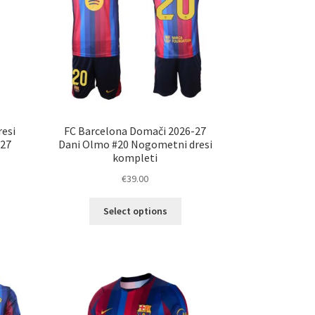
esi
FC Barcelona Domači 2026-27
-27
Dani Olmo #20 Nogometni dresi
kompleti
€
39.00
Ta
Select options
elek
izdelek
a
ima
č
več
ičic.
različic.
nosti
Možnosti
ko
lahko
erete
izberete