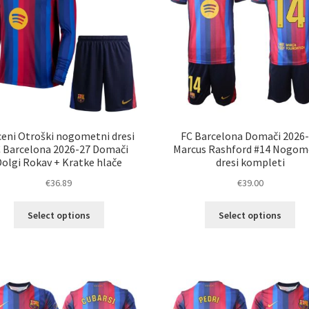
na
na
strani
str
izdelka
izd
eni Otroški nogometni dresi
FC Barcelona Domači 2026
 Barcelona 2026-27 Domači
Marcus Rashford #14 Nogom
Dolgi Rokav + Kratke hlače
dresi kompleti
€
36.89
€
39.00
Ta
Ta
Select options
Select options
izdelek
izd
ima
im
več
ve
različic.
razl
Možnosti
Mož
lahko
lah