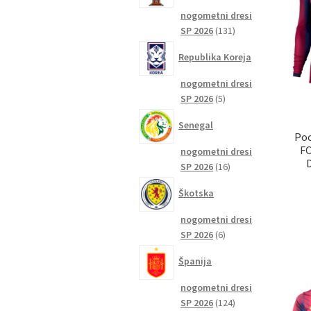
nogometni dresi
131
SP 2026
131
izdelkov
Republika Koreja
nogometni dresi
5
SP 2026
5
izdelkov
Senegal
Poc
FC
nogometni dresi
16
SP 2026
16
izdelkov
Škotska
nogometni dresi
6
SP 2026
6
izdelkov
Španija
nogometni dresi
124
SP 2026
124