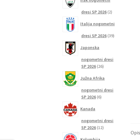
Irak nogometni
2
dresi SP 2026
2
izdelka
Italija nogometni
39
dresi SP 2026
39
izdelkov
Japonska
nogometni dresi
26
SP 2026
26
izdelkov
Južna Afrika
nogometni dresi
6
SP 2026
6
izdelkov
Kanada
nogometni dresi
12
SP 2026
12
Opi
izdelkov
Kolumbija