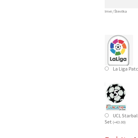
Imei / Številka
La Liga Pat
UCL Starbal
Set
(
+
€
3.00
)