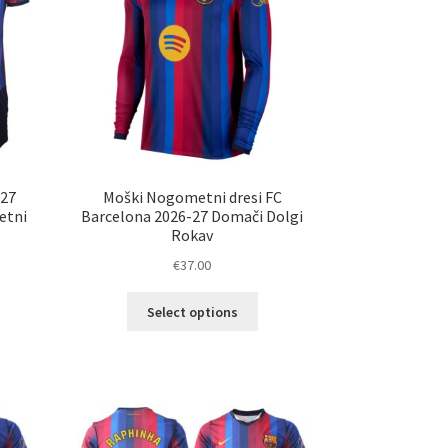
na
ani
strani
elka
izdelka
-27
Moški Nogometni dresi FC
etni
Barcelona 2026-27 Domači Dolgi
Rokav
€
37.00
Ta
Select options
elek
izdelek
a
ima
č
več
ičic.
različic.
nosti
Možnosti
ko
lahko