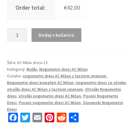
Order total:
€42.00
Moški
Dodaj v košarico
Nogometni
Dresi
kompleti
AC
Šifra:
AC Milan dresi-15
Kategoriji:
Moški
,
Nogometni dresi AC Milan
Milan
Oznake:
nogometni dresi AC Milan z lastnim imenom
,
Domači
Nogometni dresi kompleti AC Milan
,
nogometni dresi za otroke
,
2024-
otroški dresi AC Milan z lastnim imenom
,
Otroški Nogometni
25
dresi
,
otroški nogometni dresi AC Milan
,
Poceni Nogometni
Kratek
Dresi
,
Poceni nogometni dresi AC Milan
,
Slovenski Nogometni
Rokav
Dresi
Fa
T
E
Pi
R
S
(+
Kratke
ce
wi
m
nt
e
h
hlače)