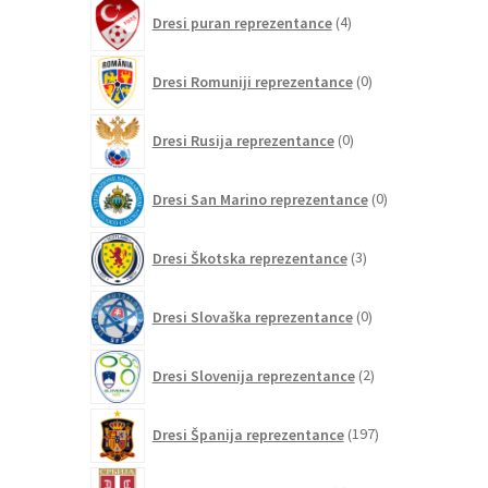
4
Dresi puran reprezentance
4
izdelki
0
Dresi Romuniji reprezentance
0
izdelkov
0
Dresi Rusija reprezentance
0
izdelkov
0
Dresi San Marino reprezentance
0
izdelkov
3
Dresi Škotska reprezentance
3
izdelki
0
Dresi Slovaška reprezentance
0
izdelkov
2
Dresi Slovenija reprezentance
2
izdelka
197
Dresi Španija reprezentance
197
izdelkov
0