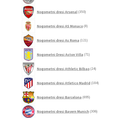
350
Nogometni dresi Arsenal
350
izdelkov
8
Nogometni dresi AS Monaco
8
izdelkov
121
Nogometni dresi As Roma
121
izdelkov
71
Nogometni Dresi Aston Villa
71
izdelkov
24
Nogometni dresi Athletic Bilbao
24
izdelkov
184
Nogometni dresi Atletico Madrid
184
izdelkov
695
Nogometni dresi Barcelona
695
izdelkov
306
Nogometni dresi Bayern Munich
306
izdelkov