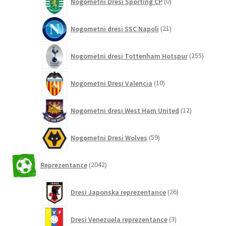
Nogometni Dresi Sporting CP
0
izdelkov
21
Nogometni dresi SSC Napoli
21
izdelkov
255
Nogometni dresi Tottenham Hotspur
255
izdelko
10
Nogometni Dresi Valencia
10
izdelkov
12
Nogometni dresi West Ham United
12
izdelkov
59
Nogometni Dresi Wolves
59
izdelkov
2042
Reprezentance
2042
izdelkov
26
Dresi Japonska reprezentance
26
izdelkov
3
Dresi Venezuela reprezentance
3
izdelki