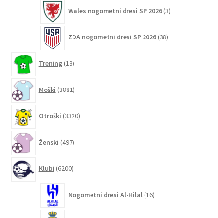
3
Wales nogometni dresi SP 2026
3
izdelki
38
ZDA nogometni dresi SP 2026
38
izdelkov
13
Trening
13
izdelkov
3881
Moški
3881
izdelkov
3320
Otroški
3320
izdelkov
497
Ženski
497
izdelkov
6200
Klubi
6200
izdelkov
16
Nogometni dresi Al-Hilal
16
izdelkov
42