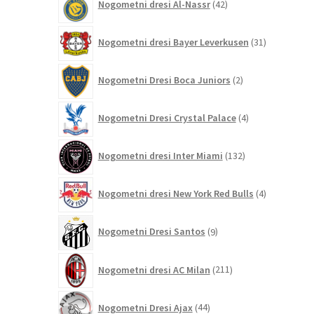
Nogometni dresi Al-Nassr
42
izdelkov
31
Nogometni dresi Bayer Leverkusen
31
izdelkov
2
Nogometni Dresi Boca Juniors
2
izdelka
4
Nogometni Dresi Crystal Palace
4
izdelki
132
Nogometni dresi Inter Miami
132
izdelkov
4
Nogometni dresi New York Red Bulls
4
izdelki
9
Nogometni Dresi Santos
9
izdelkov
211
Nogometni dresi AC Milan
211
izdelkov
44
Nogometni Dresi Ajax
44
izdelkov