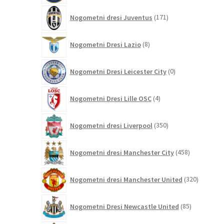
171
Nogometni dresi Juventus
171
izdelkov
8
Nogometni Dresi Lazio
8
izdelkov
0
Nogometni Dresi Leicester City
0
izdelkov
4
Nogometni Dresi Lille OSC
4
izdelki
350
Nogometni dresi Liverpool
350
izdelkov
458
Nogometni dresi Manchester City
458
izdelkov
320
Nogometni dresi Manchester United
320
izdelkov
85
Nogometni Dresi Newcastle United
85
izdelkov