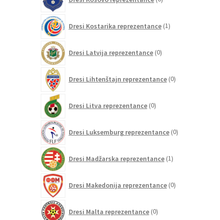
izdelkov
1
Dresi Kostarika reprezentance
1
izdelek
0
Dresi Latvija reprezentance
0
izdelkov
0
Dresi Lihtenštajn reprezentance
0
izdelkov
0
Dresi Litva reprezentance
0
izdelkov
0
Dresi Luksemburg reprezentance
0
izdelkov
1
Dresi Madžarska reprezentance
1
izdelek
0
Dresi Makedonija reprezentance
0
izdelkov
0
Dresi Malta reprezentance
0
izdelkov