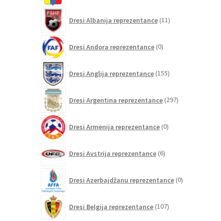
11
Dresi Albanija reprezentance
11
izdelkov
0
Dresi Andora reprezentance
0
izdelkov
155
Dresi Anglija reprezentance
155
izdelkov
297
Dresi Argentina reprezentance
297
izdelkov
0
Dresi Armenija reprezentance
0
izdelkov
6
Dresi Avstrija reprezentance
6
izdelkov
0
Dresi Azerbajdžanu reprezentance
0
izdelkov
107
Dresi Belgija reprezentance
107
izdelkov