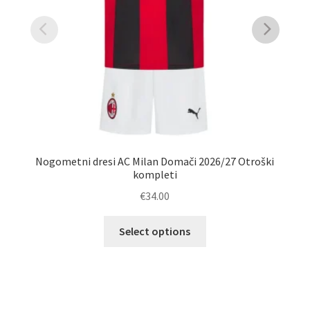
Nogometni dresi AC Milan Domači 2026/27 Otroški
M
kompleti
€
34.00
Ta
Select options
izdelek
ima
več
različic.
Možnosti