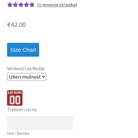
(
1
mnenje stranke)
Ocenjeno z
1
5.00
od 5 na
€
42.00
podlagi ocene
stranke
Size Chart
Velikosti za Moški
Tiskom
(
+
€
5.95
)
Imei / Številka