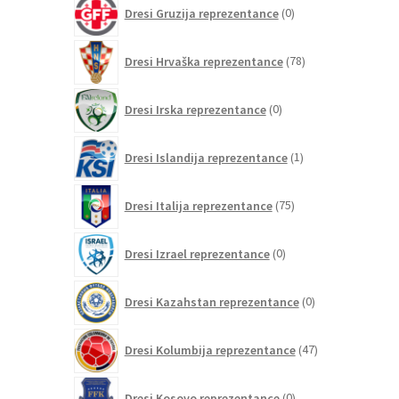
0
Dresi Gruzija reprezentance
0
izdelkov
78
Dresi Hrvaška reprezentance
78
izdelkov
0
Dresi Irska reprezentance
0
izdelkov
1
Dresi Islandija reprezentance
1
izdelek
75
Dresi Italija reprezentance
75
izdelkov
0
Dresi Izrael reprezentance
0
izdelkov
0
Dresi Kazahstan reprezentance
0
izdelkov
47
Dresi Kolumbija reprezentance
47
izdelkov
0
Dresi Kosovo reprezentance
0