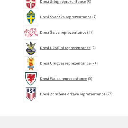
Dresi Srbiji reprezentance
0
izdelkov
7
Dresi Švedska reprezentance
7
izdelkov
12
Dresi Švica reprezentance
12
izdelkov
2
Dresi Ukrajini reprezentance
2
izdelka
21
Dresi Urugvaj reprezentance
21
izdelkov
5
Dresi Wales reprezentance
5
izdelkov
26
Dresi Združene države reprezentance
26
izdelkov