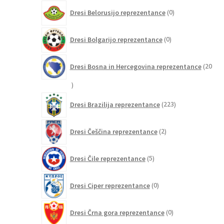
0
Dresi Belorusijo reprezentance
0
izdelkov
0
Dresi Bolgarijo reprezentance
0
izdelkov
Dresi Bosna in Hercegovina reprezentance
20
20
izdelkov
223
Dresi Brazilija reprezentance
223
izdelkov
2
Dresi Češčina reprezentance
2
izdelka
5
Dresi Čile reprezentance
5
izdelkov
0
Dresi Ciper reprezentance
0
izdelkov
0
Dresi Črna gora reprezentance
0
izdelkov