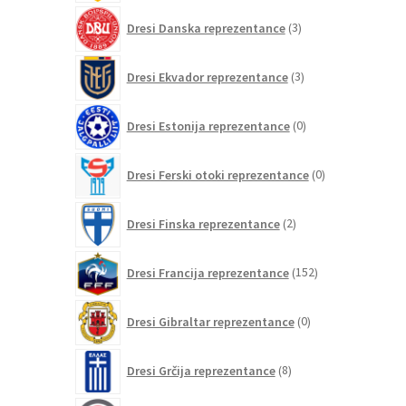
3
Dresi Danska reprezentance
3
izdelki
3
Dresi Ekvador reprezentance
3
izdelki
0
Dresi Estonija reprezentance
0
izdelkov
0
Dresi Ferski otoki reprezentance
0
izdelkov
2
Dresi Finska reprezentance
2
izdelka
152
Dresi Francija reprezentance
152
izdelkov
0
Dresi Gibraltar reprezentance
0
izdelkov
8
Dresi Grčija reprezentance
8
izdelkov