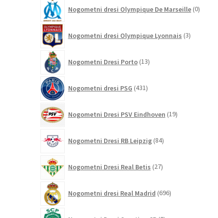
0
Nogometni dresi Olympique De Marseille
0
izdelk
3
Nogometni dresi Olympique Lyonnais
3
izdelki
13
Nogometni Dresi Porto
13
izdelkov
431
Nogometni dresi PSG
431
izdelkov
19
Nogometni Dresi PSV Eindhoven
19
izdelkov
84
Nogometni Dresi RB Leipzig
84
izdelkov
27
Nogometni Dresi Real Betis
27
izdelkov
696
Nogometni dresi Real Madrid
696
izdelkov
0