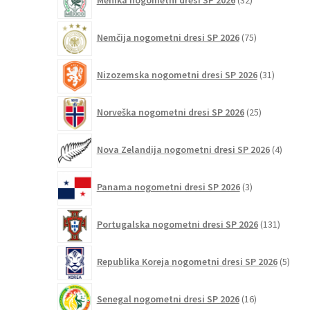
Mehika nogometni dresi SP 2026
32
izdelkov
75
Nemčija nogometni dresi SP 2026
75
izdelkov
31
Nizozemska nogometni dresi SP 2026
31
izdelkov
25
Norveška nogometni dresi SP 2026
25
izdelkov
4
Nova Zelandija nogometni dresi SP 2026
4
izdelki
3
Panama nogometni dresi SP 2026
3
izdelki
131
Portugalska nogometni dresi SP 2026
131
izdelko
5
Republika Koreja nogometni dresi SP 2026
5
izdel
16
Senegal nogometni dresi SP 2026
16
izdelkov