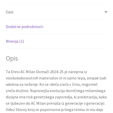
b
tt
ai
er
d
ar
količina
o
er
l
es
di
e
Opis
o
t
t
k
Dodatne podrobnosti
Mnenja (1)
Opis
Ta Dresi AC Milan Domači 2024-25 je narejena iz
visokokakovostnih materialov in ni samo lepa, ampak tudi
udobna za nošenje. Ko se rdeča sreča s črno, nogomet
sreča družino. Najnovejša evolucija ikoničnega milanskega
dizajna ima tisk genetskega zaporedja, ki predstavlja, kako
se ljubezen do AC Milan prenaša iz generacije v generacijo.
Videz Skinny kroj se popolnoma prilega telesu in mu daje