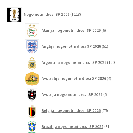
lahko
1223
Nogometni dresi SP 2026
1223
izberete
izdelkov
na
6
strani
Alžirija nogometni dresi SP 2026
6
izdelkov
izdelka
51
Anglija nogometni dresi SP 2026
51
izdelkov
120
Argentina nogometni dresi SP 2026
120
izdelkov
4
Avstralija nogometni dresi SP 2026
4
izdelki
6
Avstrija nogometni dresi SP 2026
6
izdelkov
75
Belgija nogometni dresi SP 2026
75
izdelkov
91
Brazilija nogometni dresi SP 2026
91
izdelkov