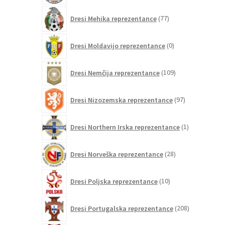
77
Dresi Mehika reprezentance
77
izdelkov
0
Dresi Moldavijo reprezentance
0
izdelkov
109
Dresi Nemčija reprezentance
109
izdelkov
97
Dresi Nizozemska reprezentance
97
izdelkov
1
Dresi Northern Irska reprezentance
1
izdelek
28
Dresi Norveška reprezentance
28
izdelkov
10
Dresi Poljska reprezentance
10
izdelkov
208
Dresi Portugalska reprezentance
208
izdelkov