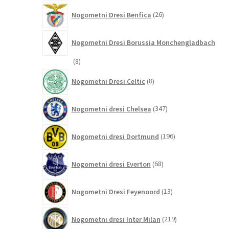
26
Nogometni Dresi Benfica
26
izdelkov
Nogometni Dresi Borussia Monchengladbach
8
8
izdelkov
8
Nogometni Dresi Celtic
8
izdelkov
347
Nogometni dresi Chelsea
347
izdelkov
196
Nogometni dresi Dortmund
196
izdelkov
68
Nogometni dresi Everton
68
izdelkov
13
Nogometni Dresi Feyenoord
13
izdelkov
219
Nogometni dresi Inter Milan
219
izdelkov