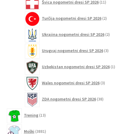
Švica nogometni dresi SP 2026
11
izdelkov
2
Turčija nogometni dresi SP 2026
2
izdelka
2
Ukrajina nogometni dresi SP 2026
2
izdelka
3
Urugvaj nogometni dresi SP 2026
3
izdelki
1
Uzbekistan nogometni dresi SP 2026
1
izdelek
3
Wales nogometni dresi SP 2026
3
izdelki
38
ZDA nogometni dresi SP 2026
38
izdelkov
13
Trening
13
izdelkov
3881
Moški
3881
izdelkov