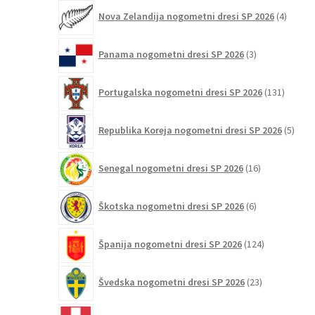
4
Nova Zelandija nogometni dresi SP 2026
4
izdelki
3
Panama nogometni dresi SP 2026
3
izdelki
131
Portugalska nogometni dresi SP 2026
131
izdelko
5
Republika Koreja nogometni dresi SP 2026
5
izdel
16
Senegal nogometni dresi SP 2026
16
izdelkov
6
Škotska nogometni dresi SP 2026
6
izdelkov
124
Španija nogometni dresi SP 2026
124
izdelkov
23
Švedska nogometni dresi SP 2026
23
izdelkov
11