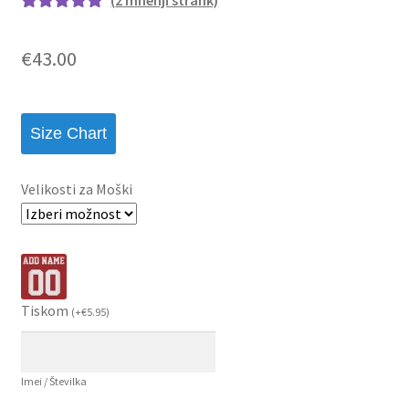
Ocenjeno z
2
5.00
od 5 na
€
43.00
podlagi ocene
strank
Size Chart
Velikosti za Moški
Tiskom
(
+
€
5.95
)
Imei / Številka