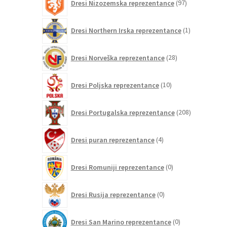
Dresi Nizozemska reprezentance
97
izdelkov
1
Dresi Northern Irska reprezentance
1
izdelek
28
Dresi Norveška reprezentance
28
izdelkov
10
Dresi Poljska reprezentance
10
izdelkov
208
Dresi Portugalska reprezentance
208
izdelkov
4
Dresi puran reprezentance
4
izdelki
0
Dresi Romuniji reprezentance
0
izdelkov
0
Dresi Rusija reprezentance
0
izdelkov
0
Dresi San Marino reprezentance
0
izdelkov