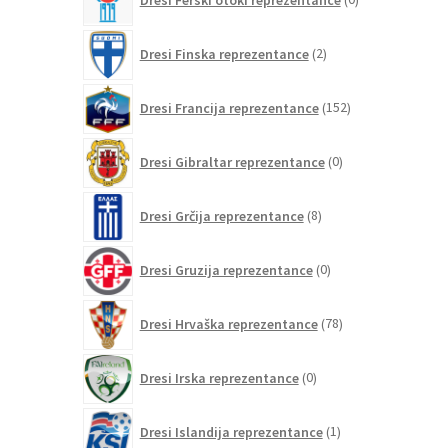
izdelkov
2
Dresi Finska reprezentance
2
izdelka
152
Dresi Francija reprezentance
152
izdelkov
0
Dresi Gibraltar reprezentance
0
izdelkov
8
Dresi Grčija reprezentance
8
izdelkov
0
Dresi Gruzija reprezentance
0
izdelkov
78
Dresi Hrvaška reprezentance
78
izdelkov
0
Dresi Irska reprezentance
0
izdelkov
1
Dresi Islandija reprezentance
1
izdelek