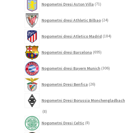
71
Nogometni Dresi Aston Villa
71
izdelkov
24
Nogometni dresi Athletic Bilbao
24
izdelkov
184
Nogometni dresi Atletico Madrid
184
izdelkov
695
Nogometni dresi Barcelona
695
izdelkov
306
Nogometni dresi Bayern Munich
306
izdelkov
26
Nogometni Dresi Benfica
26
izdelkov
Nogometni Dresi Borussia Monchengladbach
8
8
izdelkov
8
Nogometni Dresi Celtic
8
izdelkov