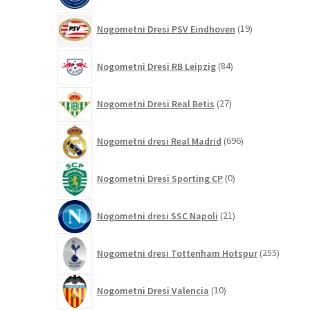
19
Nogometni Dresi PSV Eindhoven
19
izdelkov
84
Nogometni Dresi RB Leipzig
84
izdelkov
27
Nogometni Dresi Real Betis
27
izdelkov
696
Nogometni dresi Real Madrid
696
izdelkov
0
Nogometni Dresi Sporting CP
0
izdelkov
21
Nogometni dresi SSC Napoli
21
izdelkov
255
Nogometni dresi Tottenham Hotspur
255
izdelko
10
Nogometni Dresi Valencia
10
izdelkov