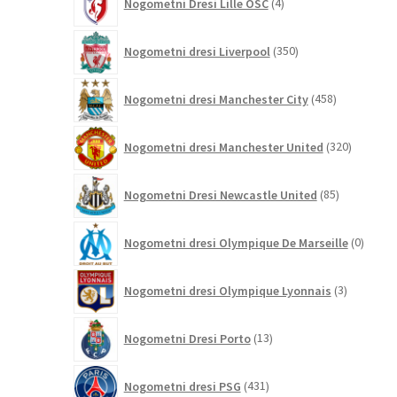
Nogometni Dresi Lille OSC
4
izdelki
350
Nogometni dresi Liverpool
350
izdelkov
458
Nogometni dresi Manchester City
458
izdelkov
320
Nogometni dresi Manchester United
320
izdelkov
85
Nogometni Dresi Newcastle United
85
izdelkov
0
Nogometni dresi Olympique De Marseille
0
izdelk
3
Nogometni dresi Olympique Lyonnais
3
izdelki
13
Nogometni Dresi Porto
13
izdelkov
431
Nogometni dresi PSG
431
izdelkov