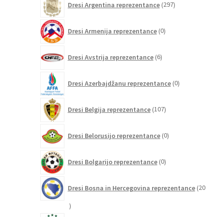
Dresi Argentina reprezentance
297
izdelkov
0
Dresi Armenija reprezentance
0
izdelkov
6
Dresi Avstrija reprezentance
6
izdelkov
0
Dresi Azerbajdžanu reprezentance
0
izdelkov
107
Dresi Belgija reprezentance
107
izdelkov
0
Dresi Belorusijo reprezentance
0
izdelkov
0
Dresi Bolgarijo reprezentance
0
izdelkov
Dresi Bosna in Hercegovina reprezentance
20
20
izdelkov