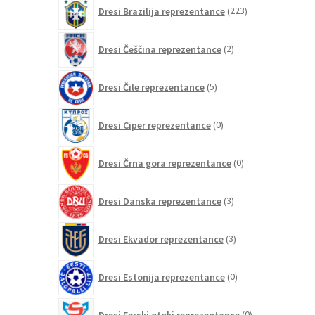
223
Dresi Brazilija reprezentance
223
izdelkov
2
Dresi Češčina reprezentance
2
izdelka
5
Dresi Čile reprezentance
5
izdelkov
0
Dresi Ciper reprezentance
0
izdelkov
0
Dresi Črna gora reprezentance
0
izdelkov
3
Dresi Danska reprezentance
3
izdelki
3
Dresi Ekvador reprezentance
3
izdelki
0
Dresi Estonija reprezentance
0
izdelkov
0
Dresi Ferski otoki reprezentance
0