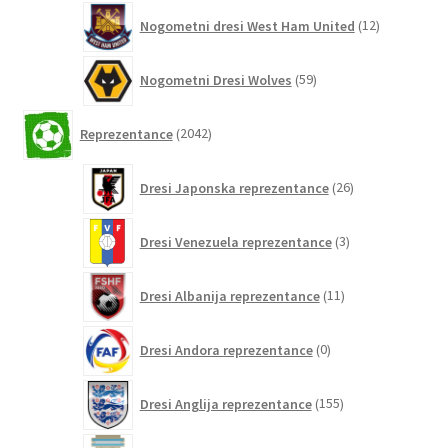
12
Nogometni dresi West Ham United
12
izdelkov
59
Nogometni Dresi Wolves
59
izdelkov
2042
Reprezentance
2042
izdelkov
26
Dresi Japonska reprezentance
26
izdelkov
3
Dresi Venezuela reprezentance
3
izdelki
11
Dresi Albanija reprezentance
11
izdelkov
0
Dresi Andora reprezentance
0
izdelkov
155
Dresi Anglija reprezentance
155
izdelkov
297