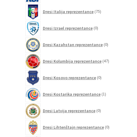
75
Dresi Italija reprezentance
75
izdelkov
0
Dresi Izrael reprezentance
0
izdelkov
0
Dresi Kazahstan reprezentance
0
izdelkov
47
Dresi Kolumbija reprezentance
47
izdelkov
0
Dresi Kosovo reprezentance
0
izdelkov
1
Dresi Kostarika reprezentance
1
izdelek
0
Dresi Latvija reprezentance
0
izdelkov
0
Dresi Lihtenštajn reprezentance
0
izdelkov