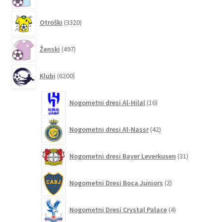
3320
Otroški
3320
izdelkov
497
Ženski
497
izdelkov
6200
Klubi
6200
izdelkov
16
Nogometni dresi Al-Hilal
16
izdelkov
42
Nogometni dresi Al-Nassr
42
izdelkov
31
Nogometni dresi Bayer Leverkusen
31
izdelkov
2
Nogometni Dresi Boca Juniors
2
izdelka
4
Nogometni Dresi Crystal Palace
4
izdelki