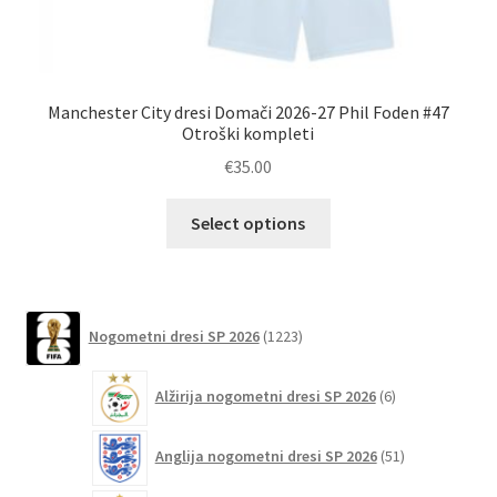
Manchester City dresi Domači 2026-27 Phil Foden #47
Mo
Otroški kompleti
€
35.00
Ta
Select options
izdelek
ima
več
različic.
1223
Nogometni dresi SP 2026
1223
izdelkov
Možnosti
lahko
6
Alžirija nogometni dresi SP 2026
6
izberete
izdelkov
na
51
Anglija nogometni dresi SP 2026
51
strani
izdelkov
izdelka