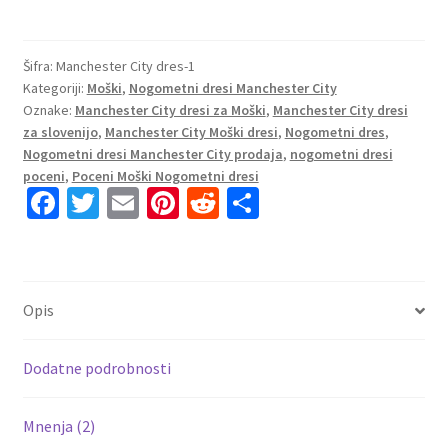
dresi
kompleti
Manchester
Šifra:
Manchester City dres-1
Kategoriji:
Moški
,
Nogometni dresi Manchester City
City
Oznake:
Manchester City dresi za Moški
,
Manchester City dresi
Domači
za slovenijo
,
Manchester City Moški dresi
,
Nogometni dres
,
2025-
Nogometni dresi Manchester City prodaja
,
nogometni dresi
26
poceni
,
Poceni Moški Nogometni dresi
prodaja
Fa
T
E
Pi
R
S
količina
ce
wi
m
nt
e
h
b
tt
ai
er
d
ar
o
er
l
es
di
e
Opis
o
t
t
k
Dodatne podrobnosti
Mnenja (2)