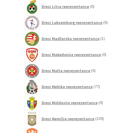
0
Dresi Litva reprezentance
0
izdelkov
0
Dresi Luksemburg reprezentance
0
izdelkov
1
Dresi Madžarska reprezentance
1
izdelek
0
Dresi Makedonija reprezentance
0
izdelkov
0
Dresi Malta reprezentance
0
izdelkov
77
Dresi Mehika reprezentance
77
izdelkov
0
Dresi Moldavijo reprezentance
0
izdelkov
109
Dresi Nemčija reprezentance
109
izdelkov
97