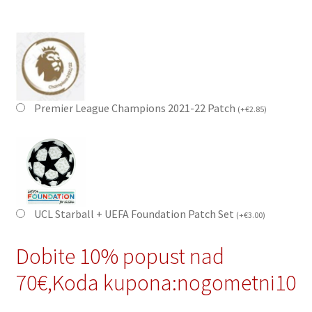
Premier League Champions 2021-22 Patch
(
+
€
2.85
)
UCL Starball + UEFA Foundation Patch Set
(
+
€
3.00
)
Dobite 10% popust nad
70€,Koda kupona:nogometni10