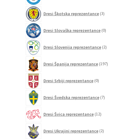
3
Dresi Škotska reprezentance
3
izdelki
0
Dresi Slovaška reprezentance
0
izdelkov
2
Dresi Slovenija reprezentance
2
izdelka
197
Dresi Španija reprezentance
197
izdelkov
0
Dresi Srbiji reprezentance
0
izdelkov
7
Dresi Švedska reprezentance
7
izdelkov
12
Dresi Švica reprezentance
12
izdelkov
2
Dresi Ukrajini reprezentance
2
izdelka