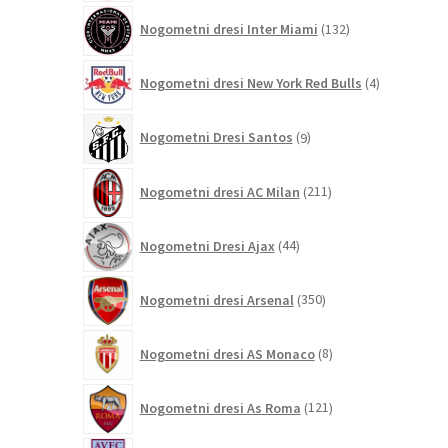
132
Nogometni dresi Inter Miami
132
izdelkov
4
Nogometni dresi New York Red Bulls
4
izdelki
9
Nogometni Dresi Santos
9
izdelkov
211
Nogometni dresi AC Milan
211
izdelkov
44
Nogometni Dresi Ajax
44
izdelkov
350
Nogometni dresi Arsenal
350
izdelkov
8
Nogometni dresi AS Monaco
8
izdelkov
121
Nogometni dresi As Roma
121
izdelkov