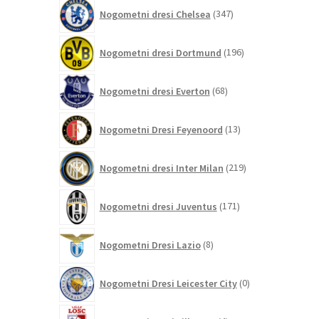
347
Nogometni dresi Chelsea
347
izdelkov
196
Nogometni dresi Dortmund
196
izdelkov
68
Nogometni dresi Everton
68
izdelkov
13
Nogometni Dresi Feyenoord
13
izdelkov
219
Nogometni dresi Inter Milan
219
izdelkov
171
Nogometni dresi Juventus
171
izdelkov
8
Nogometni Dresi Lazio
8
izdelkov
0
Nogometni Dresi Leicester City
0
izdelkov
4