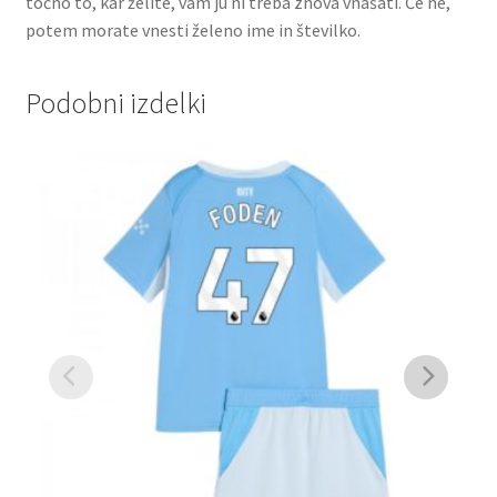
točno to, kar želite, vam ju ni treba znova vnašati. Če ne,
potem morate vnesti želeno ime in številko.
Podobni izdelki