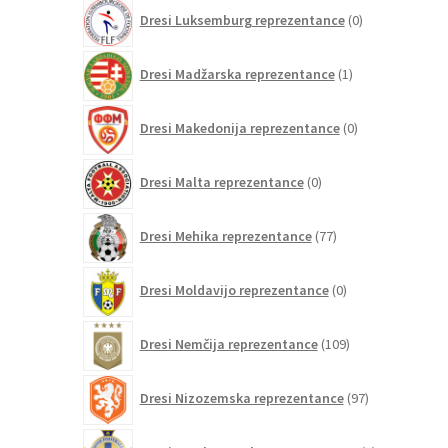
0
Dresi Luksemburg reprezentance
0
izdelkov
1
Dresi Madžarska reprezentance
1
izdelek
0
Dresi Makedonija reprezentance
0
izdelkov
0
Dresi Malta reprezentance
0
izdelkov
77
Dresi Mehika reprezentance
77
izdelkov
0
Dresi Moldavijo reprezentance
0
izdelkov
109
Dresi Nemčija reprezentance
109
izdelkov
97
Dresi Nizozemska reprezentance
97
izdelkov
1