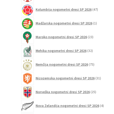
47
Kolumbija nogometni dresi SP 2026
47
izdelkov
1
Madžarska nogometni dresi SP 2026
1
izdelek
23
Maroko nogometni dresi SP 2026
23
izdelkov
32
Mehika nogometni dresi SP 2026
32
izdelkov
75
Nemčija nogometni dresi SP 2026
75
izdelkov
31
Nizozemska nogometni dresi SP 2026
31
izdelkov
25
Norveška nogometni dresi SP 2026
25
izdelkov
4
Nova Zelandija nogometni dresi SP 2026
4
izdelki