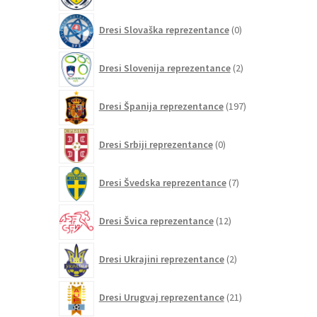
0
Dresi Slovaška reprezentance
0
izdelkov
2
Dresi Slovenija reprezentance
2
izdelka
197
Dresi Španija reprezentance
197
izdelkov
0
Dresi Srbiji reprezentance
0
izdelkov
7
Dresi Švedska reprezentance
7
izdelkov
12
Dresi Švica reprezentance
12
izdelkov
2
Dresi Ukrajini reprezentance
2
izdelka
21
Dresi Urugvaj reprezentance
21
izdelkov