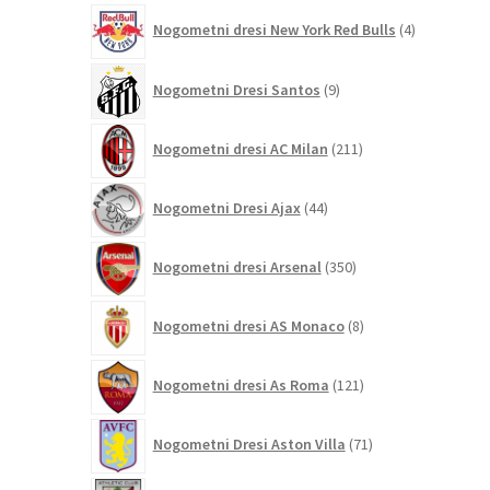
4
Nogometni dresi New York Red Bulls
4
izdelki
9
Nogometni Dresi Santos
9
izdelkov
211
Nogometni dresi AC Milan
211
izdelkov
44
Nogometni Dresi Ajax
44
izdelkov
350
Nogometni dresi Arsenal
350
izdelkov
8
Nogometni dresi AS Monaco
8
izdelkov
121
Nogometni dresi As Roma
121
izdelkov
71
Nogometni Dresi Aston Villa
71
izdelkov
24