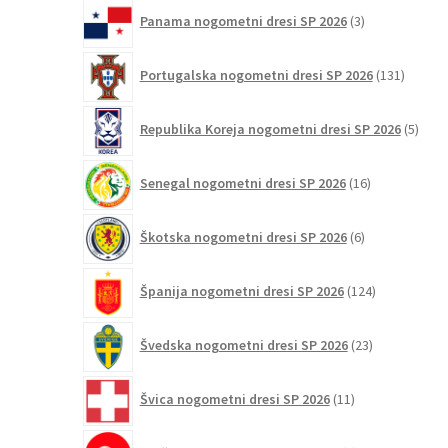
3
Panama nogometni dresi SP 2026
3
izdelki
131
Portugalska nogometni dresi SP 2026
131
izdelko
5
Republika Koreja nogometni dresi SP 2026
5
izdel
16
Senegal nogometni dresi SP 2026
16
izdelkov
6
Škotska nogometni dresi SP 2026
6
izdelkov
124
Španija nogometni dresi SP 2026
124
izdelkov
23
Švedska nogometni dresi SP 2026
23
izdelkov
11
Švica nogometni dresi SP 2026
11
izdelkov
2