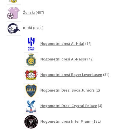
497
Ženski
497
izdelkov
6200
Klubi
6200
izdelkov
16
Nogometni dresi Al-Hilal
16
izdelkov
42
Nogometni dresi Al-Nassr
42
izdelkov
31
Nogometni dresi Bayer Leverkusen
31
izdelkov
2
Nogometni Dresi Boca Juniors
2
izdelka
4
Nogometni Dresi Crystal Palace
4
izdelki
132
Nogometni dresi Inter Miami
132
izdelkov