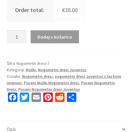
Order total:
€38.00
Poceni
Dodaj v košarico
Moški
Nogometni
Dresi
Juventus
Šifra:
Nogometni dresi-7
Kategoriji:
Moški
,
Nogometni dresi Juventus
2025-
Oznake:
Nogometni dresi
,
nogometni dresi Juventus z lastnim
2026
imenom
,
Poceni Moški Nogometni dresi
,
Poceni Nogometni
zelena
Dresi
,
Poceni Nogometni dresi Juventus
koncept
Fa
T
E
Pi
R
S
količina
ce
wi
m
nt
e
h
b
tt
ai
er
d
ar
o
er
l
es
di
e
Opis