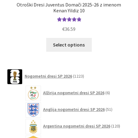
Otroški Dresi Juventus Domači 2025-26 z imenom
Ot
Kenan Yildiz 10
Ocenjeno
€
36.59
5.00
od 5
Ta
Select options
izdelek
ima
več
različic.
1223
Nogometni dresi SP 2026
1223
izdelkov
Možnosti
lahko
6
Alžirija nogometni dresi SP 2026
6
izberete
izdelkov
na
51
Anglija nogometni dresi SP 2026
51
strani
izdelkov
izdelka
120
Argentina nogometni dresi SP 2026
120
izdelkov