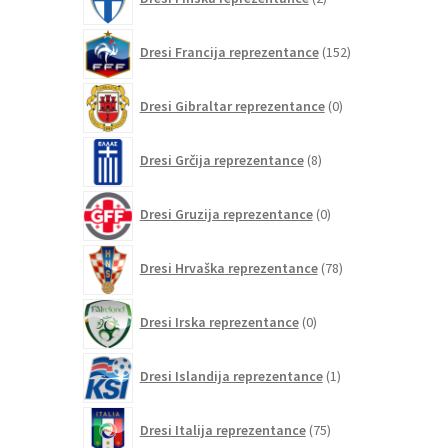
izdelka
152
Dresi Francija reprezentance
152
izdelkov
0
Dresi Gibraltar reprezentance
0
izdelkov
8
Dresi Grčija reprezentance
8
izdelkov
0
Dresi Gruzija reprezentance
0
izdelkov
78
Dresi Hrvaška reprezentance
78
izdelkov
0
Dresi Irska reprezentance
0
izdelkov
1
Dresi Islandija reprezentance
1
izdelek
75
Dresi Italija reprezentance
75
izdelkov