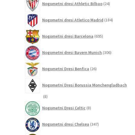
Nogometni dresi Athletic Bilbao
24
izdelkov
184
Nogometni dresi Atletico Madrid
184
izdelkov
695
Nogometni dresi Barcelona
695
izdelkov
306
Nogometni dresi Bayern Munich
306
izdelkov
26
Nogometni Dresi Benfica
26
izdelkov
Nogometni Dresi Borussia Monchengladbach
8
8
izdelkov
8
Nogometni Dresi Celtic
8
izdelkov
347
Nogometni dresi Chelsea
347
izdelkov