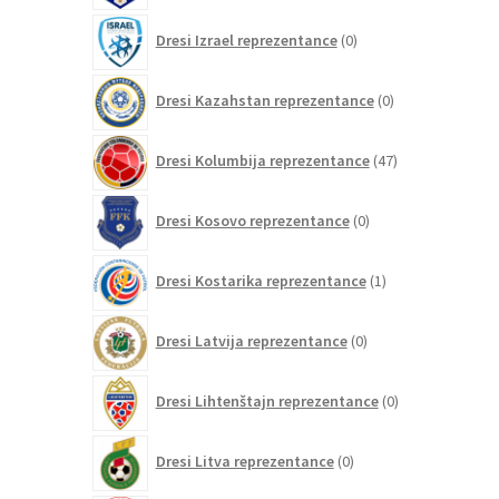
0
Dresi Izrael reprezentance
0
izdelkov
0
Dresi Kazahstan reprezentance
0
izdelkov
47
Dresi Kolumbija reprezentance
47
izdelkov
0
Dresi Kosovo reprezentance
0
izdelkov
1
Dresi Kostarika reprezentance
1
izdelek
0
Dresi Latvija reprezentance
0
izdelkov
0
Dresi Lihtenštajn reprezentance
0
izdelkov
0
Dresi Litva reprezentance
0
izdelkov