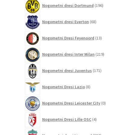
196
Nogometni dresi Dortmund
196
izdelkov
68
Nogometni dresi Everton
68
izdelkov
13
Nogometni Dresi Feyenoord
13
izdelkov
219
Nogometni dresi Inter Milan
219
izdelkov
171
Nogometni dresi Juventus
171
izdelkov
8
Nogometni Dresi Lazio
8
izdelkov
0
Nogometni Dresi Leicester City
0
izdelkov
4
Nogometni Dresi Lille OSC
4
izdelki
350