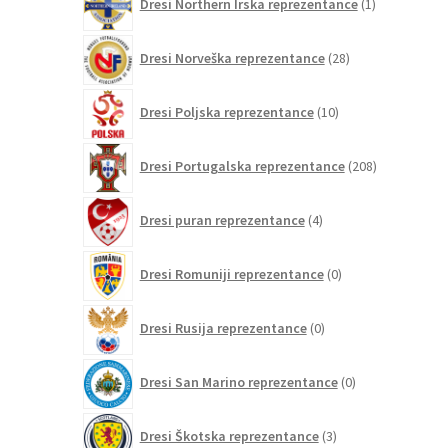
Dresi Northern Irska reprezentance
1
izdelek
28
Dresi Norveška reprezentance
28
izdelkov
10
Dresi Poljska reprezentance
10
izdelkov
208
Dresi Portugalska reprezentance
208
izdelkov
4
Dresi puran reprezentance
4
izdelki
0
Dresi Romuniji reprezentance
0
izdelkov
0
Dresi Rusija reprezentance
0
izdelkov
0
Dresi San Marino reprezentance
0
izdelkov
3
Dresi Škotska reprezentance
3
izdelki