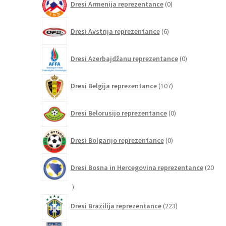
Dresi Armenija reprezentance
0
izdelkov
6
Dresi Avstrija reprezentance
6
izdelkov
0
Dresi Azerbajdžanu reprezentance
0
izdelkov
107
Dresi Belgija reprezentance
107
izdelkov
0
Dresi Belorusijo reprezentance
0
izdelkov
0
Dresi Bolgarijo reprezentance
0
izdelkov
Dresi Bosna in Hercegovina reprezentance
20
20
izdelkov
223
Dresi Brazilija reprezentance
223
izdelkov