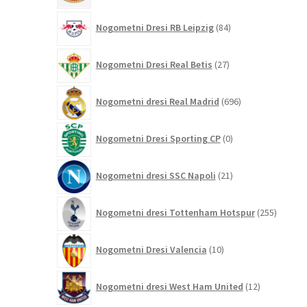
84
Nogometni Dresi RB Leipzig
84
izdelkov
27
Nogometni Dresi Real Betis
27
izdelkov
696
Nogometni dresi Real Madrid
696
izdelkov
0
Nogometni Dresi Sporting CP
0
izdelkov
21
Nogometni dresi SSC Napoli
21
izdelkov
255
Nogometni dresi Tottenham Hotspur
255
izdelko
10
Nogometni Dresi Valencia
10
izdelkov
12
Nogometni dresi West Ham United
12
izdelkov