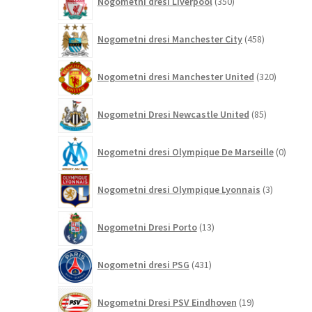
Nogometni dresi Liverpool
350
izdelkov
458
Nogometni dresi Manchester City
458
izdelkov
320
Nogometni dresi Manchester United
320
izdelkov
85
Nogometni Dresi Newcastle United
85
izdelkov
0
Nogometni dresi Olympique De Marseille
0
izdelk
3
Nogometni dresi Olympique Lyonnais
3
izdelki
13
Nogometni Dresi Porto
13
izdelkov
431
Nogometni dresi PSG
431
izdelkov
19
Nogometni Dresi PSV Eindhoven
19
izdelkov