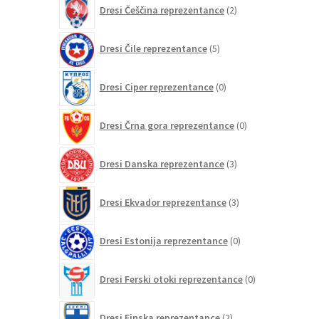
2
Dresi Češčina reprezentance
2
izdelka
5
Dresi Čile reprezentance
5
izdelkov
0
Dresi Ciper reprezentance
0
izdelkov
0
Dresi Črna gora reprezentance
0
izdelkov
3
Dresi Danska reprezentance
3
izdelki
3
Dresi Ekvador reprezentance
3
izdelki
0
Dresi Estonija reprezentance
0
izdelkov
0
Dresi Ferski otoki reprezentance
0
izdelkov
2
Dresi Finska reprezentance
2