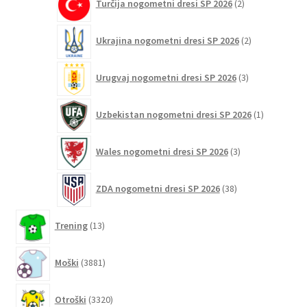
Turčija nogometni dresi SP 2026
2
izdelka
2
Ukrajina nogometni dresi SP 2026
2
izdelka
3
Urugvaj nogometni dresi SP 2026
3
izdelki
1
Uzbekistan nogometni dresi SP 2026
1
izdelek
3
Wales nogometni dresi SP 2026
3
izdelki
38
ZDA nogometni dresi SP 2026
38
izdelkov
13
Trening
13
izdelkov
3881
Moški
3881
izdelkov
3320
Otroški
3320
izdelkov