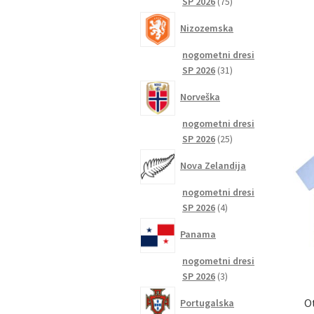
75
SP 2026
75
izdelkov
Nizozemska
nogometni dresi
31
SP 2026
31
izdelkov
Norveška
nogometni dresi
25
SP 2026
25
izdelkov
Nova Zelandija
nogometni dresi
4
SP 2026
4
izdelki
Panama
nogometni dresi
3
SP 2026
3
izdelki
Ot
Portugalska