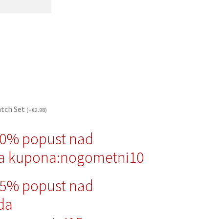
atch Set
(
+
€
2.98
)
10% popust nad
a kupona:nogometni10
15% popust nad
da