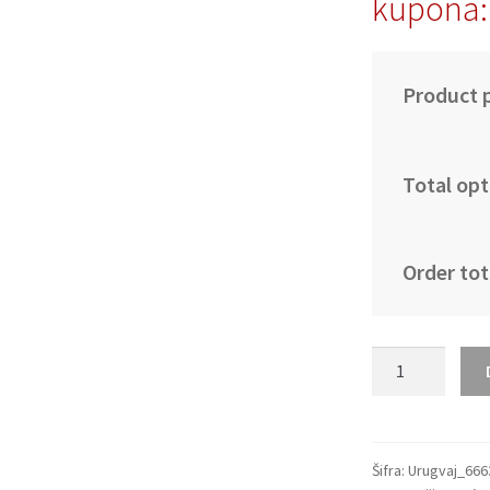
kupona:
Product p
Total opt
Order tot
Moški
Nogometni
dresi
kompleti
Urugvaj
Šifra:
Urugvaj_666