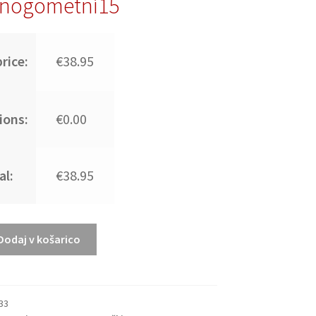
nogometni15
rice:
€38.95
ions:
€0.00
al:
€38.95
Dodaj v košarico
33