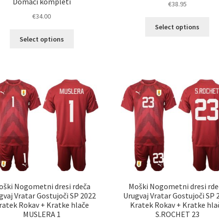
Domači kompleti
€
38.95
€
34.00
Ta
Select options
izd
Ta
Select options
im
izdelek
ve
ima
razl
več
Mož
različic.
lah
Možnosti
izb
lahko
na
izberete
str
na
izd
strani
izdelka
oški Nogometni dresi rdeča
Moški Nogometni dresi rde
gvaj Vratar Gostujoči SP 2022
Urugvaj Vratar Gostujoči SP 
ratek Rokav + Kratke hlače
Kratek Rokav + Kratke hla
MUSLERA 1
S.ROCHET 23