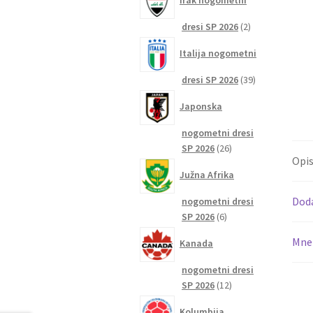
Irak nogometni
2
dresi SP 2026
2
izdelka
Italija nogometni
39
dresi SP 2026
39
izdelkov
Japonska
nogometni dresi
26
SP 2026
26
Opi
izdelkov
Južna Afrika
Dod
nogometni dresi
6
SP 2026
6
izdelkov
Mnen
Kanada
nogometni dresi
12
SP 2026
12
izdelkov
Kolumbija