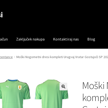
i
račun
Zaključek nakupa
Kontaktiraj nas
Blog
čun
Trgovina
Zaključek nakupa
ezentance
Moški Nogometni dresi kompleti Urugvaj Vratar Gostujoči SP 20
Moški 
komple