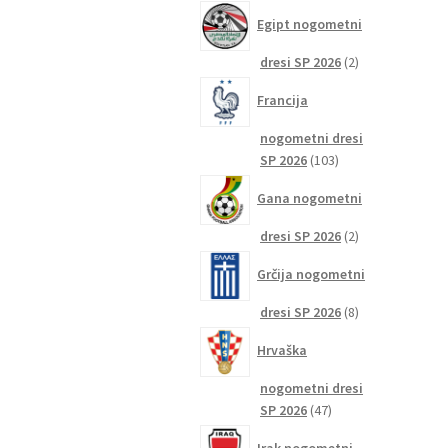
izdelkov
Egipt nogometni
2
dresi SP 2026
2
izdelka
Francija
nogometni dresi
103
SP 2026
103
izdelki
Gana nogometni
2
dresi SP 2026
2
izdelka
Grčija nogometni
8
dresi SP 2026
8
izdelkov
Hrvaška
nogometni dresi
47
SP 2026
47
izdelkov