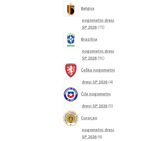
izdelkov
Belgija
nogometni dresi
75
SP 2026
75
izdelkov
Brazilija
nogometni dresi
91
SP 2026
91
izdelkov
Češka nogometni
4
dresi SP 2026
4
izdelki
Čile nogometni
5
dresi SP 2026
5
izdelkov
Curaçao
nogometni dresi
6
SP 2026
6