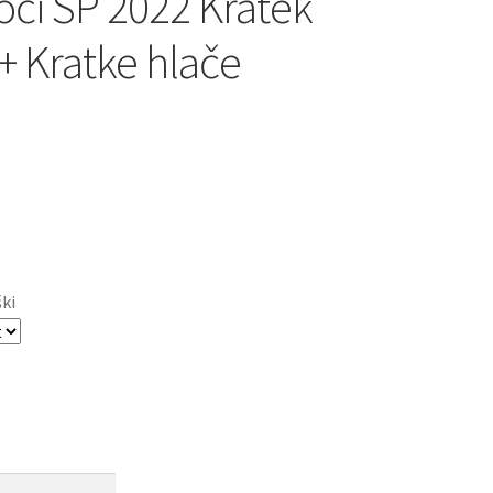
oči SP 2022 Kratek
+ Kratke hlače
ški