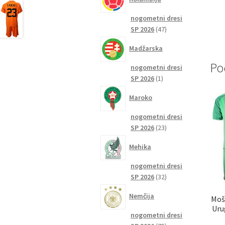
nogometni dresi
47
SP 2026
47
izdelkov
Madžarska
Po
nogometni dresi
1
SP 2026
1
izdelek
Maroko
nogometni dresi
23
SP 2026
23
izdelkov
Mehika
nogometni dresi
32
SP 2026
32
izdelkov
Nemčija
Moš
Uru
nogometni dresi