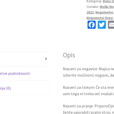
Kategoriji:
Dresi 
Vratar
Oznake:
Moški No
Gostujoči
2022
,
Nogometni 
SP
Nogometni Dresi
2022
Fa
T
Kratek
ce
wi
Rokav
b
tt
+
Kratke
o
er
hlače
Opis
o
količina
s
k
Nasveti za nogavice: Majica ne
atne podrobnosti
izberite možnosti nogavic, da 
Nasveti za tiskom: Če sta ime i
ja (0)
vam tega ni treba več vnašati.
Nasveti za pranje: Priporočlj
želite uporabiti pralni stroj, 