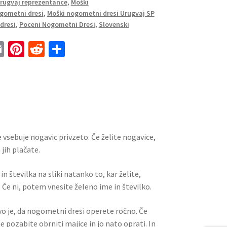
Urugvaj reprezentance
,
Moški
gometni dresi
,
Moški nogometni dresi Urugvaj SP
dresi
,
Poceni Nogometni Dresi
,
Slovenski
E
Pi
R
S
m
nt
e
h
ai
er
d
ar
l
es
di
e
t
t
 vsebuje nogavic privzeto. Če želite nogavice,
jih plačate.
n številka na sliki natanko to, kar želite,
 Če ni, potem vnesite želeno ime in številko.
ivo je, da nogometni dresi operete ročno. Če
ne pozabite obrniti majice in jo nato oprati. In