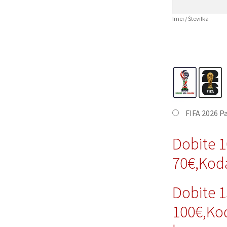
Imei / Številka
FIFA 2026 P
Dobite 
70€,Kod
Dobite 
100€,Ko