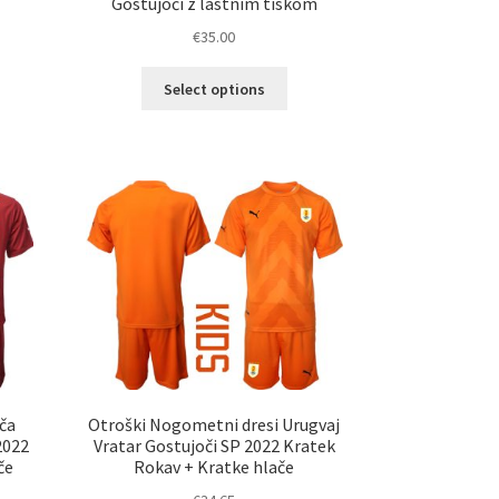
Gostujoči z lastnim tiskom
€
35.00
elek
Ta
Select options
a
izdelek
č
ima
ičic.
več
nosti
različic.
ko
Možnosti
erete
lahko
izberete
ani
na
elka
strani
izdelka
ča
Otroški Nogometni dresi Urugvaj
2022
Vratar Gostujoči SP 2022 Kratek
če
Rokav + Kratke hlače