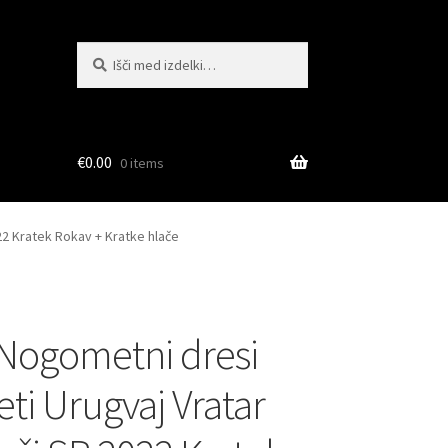
Išči:
Iskanje
€
0.00
0 items
22 Kratek Rokav + Kratke hlače
Nogometni dresi
ti Urugvaj Vratar