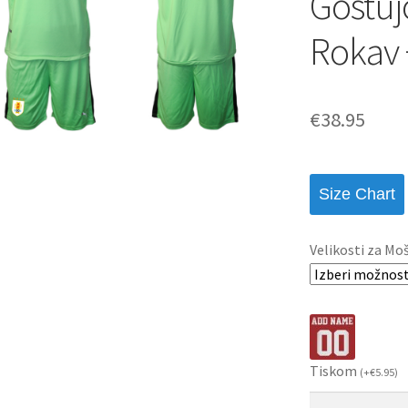
Gostuj
Rokav 
€
38.95
Size Chart
Velikosti za Mo
Tiskom
(
+
€
5.95
)