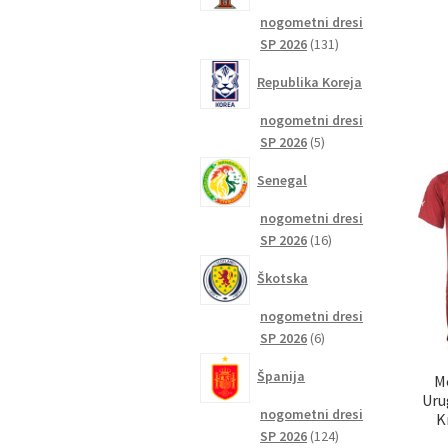
nogometni dresi
131
SP 2026
131
izdelkov
Republika Koreja
nogometni dresi
5
SP 2026
5
izdelkov
Senegal
nogometni dresi
16
SP 2026
16
izdelkov
Škotska
nogometni dresi
6
SP 2026
6
izdelkov
Španija
M
Uru
nogometni dresi
K
124
SP 2026
124