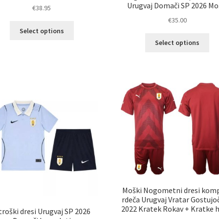
Urugvaj Domači SP 2026 Mo
€
38.95
€
35.00
Ta
Select options
izdelek
Ta
Select options
ima
izd
več
im
različic.
ve
Možnosti
razl
lahko
Mož
izberete
lah
na
izb
strani
na
izdelka
str
izd
Moški Nogometni dresi komp
rdeča Urugvaj Vratar Gostujo
2022 Kratek Rokav + Kratke 
roški dresi Urugvaj SP 2026