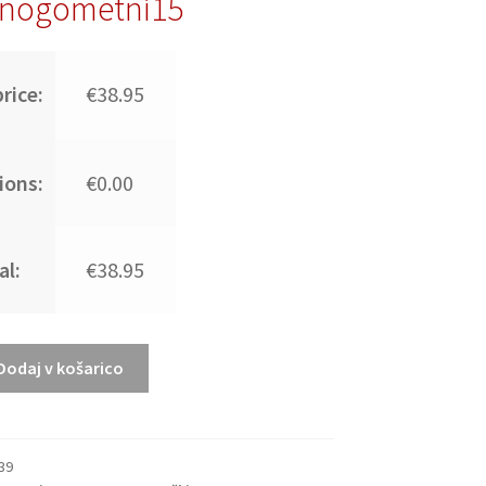
nogometni15
rice:
€38.95
ions:
€0.00
al:
€38.95
Dodaj v košarico
39