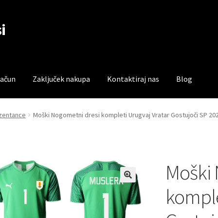
i
račun
Zaključek nakupa
Kontaktiraj nas
Blog
čun
Trgovina
Zaključek nakupa
ezentance
Moški Nogometni dresi kompleti Urugvaj Vratar Gostujoči SP 20
Moški 
komple