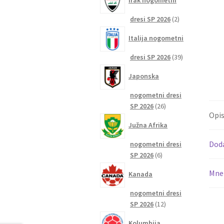
Irak nogometni
2
dresi SP 2026
2
izdelka
Italija nogometni
39
dresi SP 2026
39
izdelkov
Japonska
nogometni dresi
26
SP 2026
26
Opi
izdelkov
Južna Afrika
Dod
nogometni dresi
6
SP 2026
6
izdelkov
Mnen
Kanada
nogometni dresi
12
SP 2026
12
izdelkov
Kolumbija