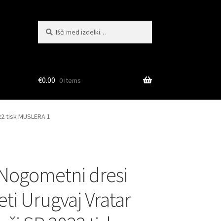
Išči:
Iskanje
€
0.00
0 items
22 tisk MUSLERA 1
Nogometni dresi
ti Urugvaj Vratar