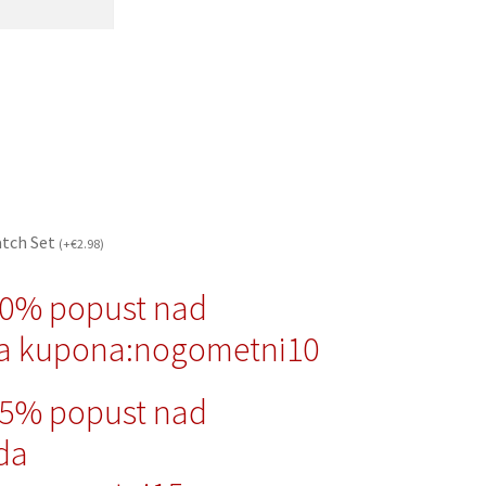
atch Set
(
+
€
2.98
)
10% popust nad
a kupona:nogometni10
15% popust nad
da