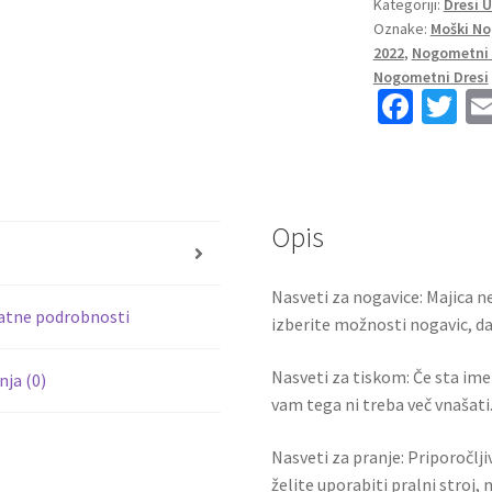
Kategoriji:
Dresi 
Vratar
Oznake:
Moški No
Gostujoči
2022
,
Nogometni 
SP
Nogometni Dresi
2022
Fa
T
tisk
ce
wi
MUSLERA
b
tt
1
količina
o
er
Opis
o
s
k
Nasveti za nogavice: Majica ne
atne podrobnosti
izberite možnosti nogavic, da 
Nasveti za tiskom: Če sta ime i
ja (0)
vam tega ni treba več vnašati.
Nasveti za pranje: Priporočlj
želite uporabiti pralni stroj, 