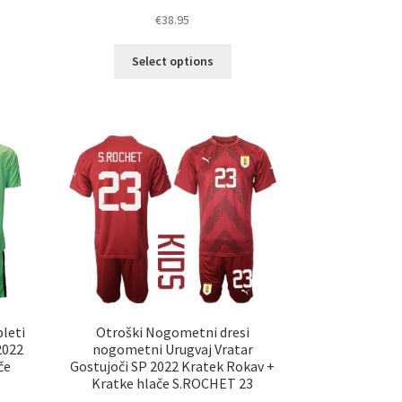
€
38.95
Ta
Select options
elek
izdelek
a
ima
č
več
ičic.
različic.
nosti
Možnosti
ko
lahko
erete
izberete
na
ani
strani
elka
izdelka
leti
Otroški Nogometni dresi
2022
nogometni Urugvaj Vratar
če
Gostujoči SP 2022 Kratek Rokav +
Kratke hlače S.ROCHET 23