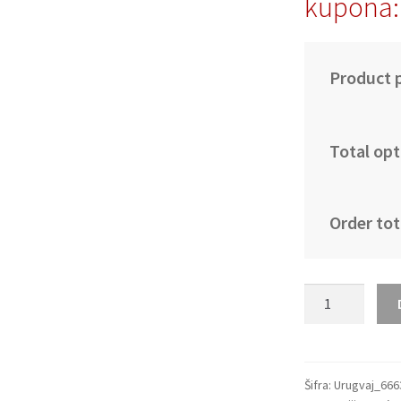
kupona:
Product p
Total opt
Order tot
Moški
Nogometni
dresi
kompleti
Urugvaj
Šifra:
Urugvaj_666