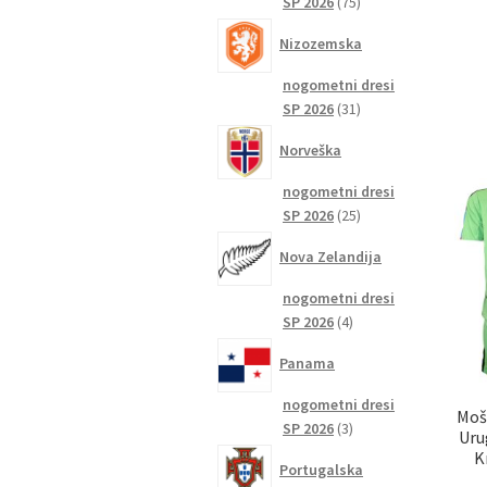
75
SP 2026
75
izdelkov
Nizozemska
nogometni dresi
31
SP 2026
31
izdelkov
Norveška
nogometni dresi
25
SP 2026
25
izdelkov
Nova Zelandija
nogometni dresi
4
SP 2026
4
izdelki
Panama
nogometni dresi
Moš
3
SP 2026
3
Uru
izdelki
K
Portugalska