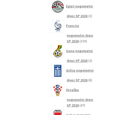
izdelkov
Egipt nogometni
2
dresi SP 2026
2
izdelka
Francija
nogometni dresi
103
SP 2026
103
izdelki
Gana nogometni
2
dresi SP 2026
2
izdelka
Grčija nogometni
8
dresi SP 2026
8
izdelkov
Hrvaška
nogometni dresi
47
SP 2026
47
izdelkov