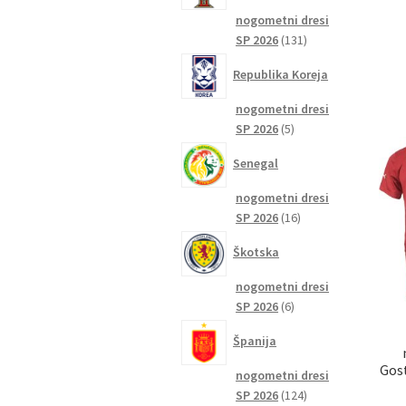
nogometni dresi
131
SP 2026
131
izdelkov
Republika Koreja
nogometni dresi
5
SP 2026
5
izdelkov
Senegal
nogometni dresi
16
SP 2026
16
izdelkov
Škotska
nogometni dresi
6
SP 2026
6
izdelkov
Španija
Gost
nogometni dresi
124
SP 2026
124