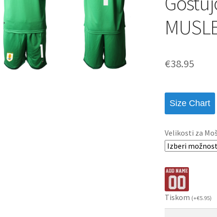
Gostuj
MUSLE
€
38.95
Size Chart
Velikosti za Mo
Tiskom
(
+
€
5.95
)