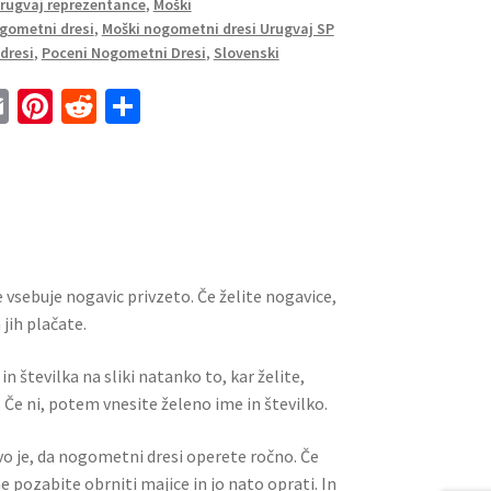
Urugvaj reprezentance
,
Moški
gometni dresi
,
Moški nogometni dresi Urugvaj SP
dresi
,
Poceni Nogometni Dresi
,
Slovenski
E
Pi
R
S
m
nt
e
h
ai
er
d
ar
l
es
di
e
t
t
 vsebuje nogavic privzeto. Če želite nogavice,
jih plačate.
n številka na sliki natanko to, kar želite,
 Če ni, potem vnesite želeno ime in številko.
ivo je, da nogometni dresi operete ročno. Če
ne pozabite obrniti majice in jo nato oprati. In