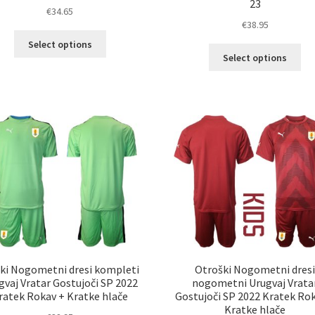
23
€
34.65
€
38.95
Ta
Select options
Ta
izdelek
Select options
izd
ima
im
več
ve
različic.
razl
Možnosti
Mož
lahko
lah
izberete
izb
na
na
strani
str
izdelka
izd
ki Nogometni dresi kompleti
Otroški Nogometni dres
gvaj Vratar Gostujoči SP 2022
nogometni Urugvaj Vrata
ratek Rokav + Kratke hlače
Gostujoči SP 2022 Kratek Ro
Kratke hlače