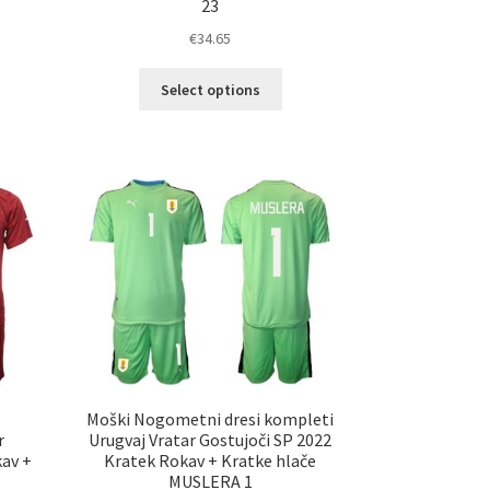
23
€
34.65
Ta
Select options
elek
izdelek
a
ima
č
več
ičic.
različic.
nosti
Možnosti
ko
lahko
erete
izberete
na
ani
strani
elka
izdelka
i
Moški Nogometni dresi kompleti
r
Urugvaj Vratar Gostujoči SP 2022
kav +
Kratek Rokav + Kratke hlače
MUSLERA 1