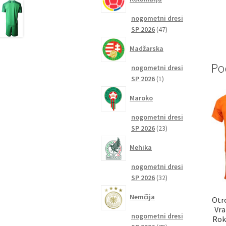
nogometni dresi
47
SP 2026
47
izdelkov
Madžarska
Po
nogometni dresi
1
SP 2026
1
izdelek
Maroko
nogometni dresi
23
SP 2026
23
izdelkov
Mehika
nogometni dresi
32
SP 2026
32
izdelkov
Nemčija
Otr
Vra
nogometni dresi
Rok