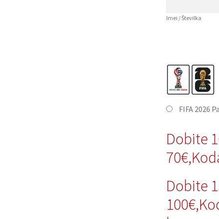
Imei / Številka
FIFA 2026 P
Dobite 
70€,Kod
Dobite 
100€,Ko