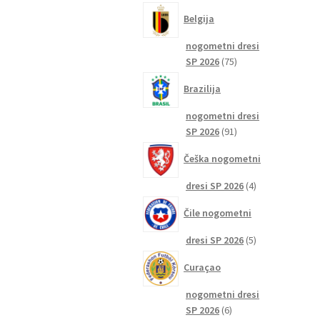
izdelkov
Belgija
nogometni dresi
75
SP 2026
75
izdelkov
Brazilija
nogometni dresi
91
SP 2026
91
izdelkov
Češka nogometni
4
dresi SP 2026
4
izdelki
Čile nogometni
5
dresi SP 2026
5
izdelkov
Curaçao
nogometni dresi
6
SP 2026
6