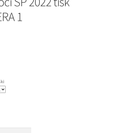
oči SP 2022 tisk
RA 1
ški