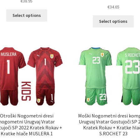
€
38.95
€
34.65
Ta
Select options
Ta
izdelek
Select options
izd
ima
im
več
ve
različic.
razl
Možnosti
Mož
lahko
lah
izberete
izb
na
na
strani
str
izdelka
izd
Otroški Nogometni dresi
Moški Nogometni dresi komp
nogometni Urugvaj Vratar
Urugvaj Vratar Gostujoči SP 
ujoči SP 2022 Kratek Rokav +
Kratek Rokav + Kratke hla
Kratke hlače MUSLERA 1
S.ROCHET 23