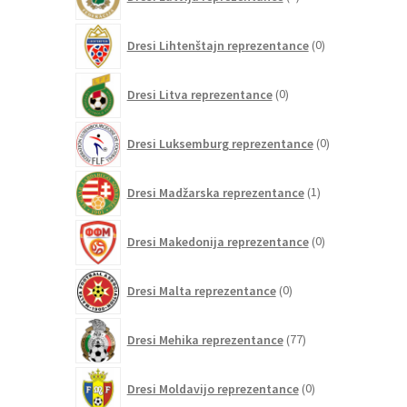
izdelkov
0
Dresi Lihtenštajn reprezentance
0
izdelkov
0
Dresi Litva reprezentance
0
izdelkov
0
Dresi Luksemburg reprezentance
0
izdelkov
1
Dresi Madžarska reprezentance
1
izdelek
0
Dresi Makedonija reprezentance
0
izdelkov
0
Dresi Malta reprezentance
0
izdelkov
77
Dresi Mehika reprezentance
77
izdelkov
0
Dresi Moldavijo reprezentance
0
izdelkov