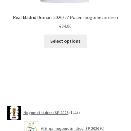
Real Madrid Domači 2026/27 Poceni nogometni dresi
Ot
€
34.00
Ta
Select options
izdelek
ima
več
različic.
Možnosti
lahko
izberete
na
strani
1223
izdelka
Nogometni dresi SP 2026
1223
izdelkov
6
Alžirija nogometni dresi SP 2026
6
izdelkov