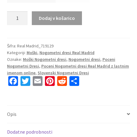
Moški
Dodaj v košarico
Nogometni
dresi
Real
Madrid
Šifra:
Real Madrid_719129
Kategoriji:
Moški
,
Nogometni dresi Real Madrid
Domači
Oznake:
Moški Nogometni dresi
,
Nogometni dresi
,
Poceni
2023
Nogometni Dresi
,
Poceni Nogometni dresi Real Madrid z lastnim
Dolgi
imenom online
,
Slovenski Nogometni Dresi
Rokav
Fa
T
E
Pi
R
S
+
ce
wi
m
nt
e
h
Kratke
b
tt
ai
er
d
ar
hlače
CAMAVINGA
o
er
l
es
di
e
Opis
25
o
t
t
količina
k
Dodatne podrobnosti