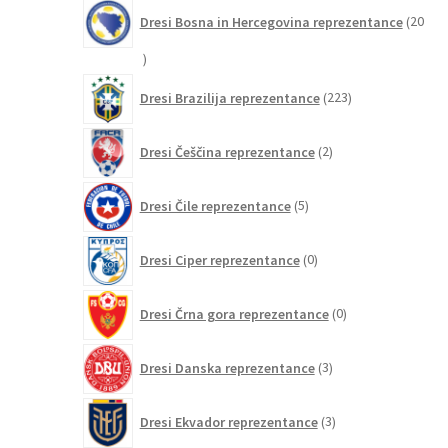
Dresi Bosna in Hercegovina reprezentance
20
20
izdelkov
223
Dresi Brazilija reprezentance
223
izdelkov
2
Dresi Češčina reprezentance
2
izdelka
5
Dresi Čile reprezentance
5
izdelkov
0
Dresi Ciper reprezentance
0
izdelkov
0
Dresi Črna gora reprezentance
0
izdelkov
3
Dresi Danska reprezentance
3
izdelki
3
Dresi Ekvador reprezentance
3
izdelki