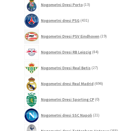
13
Nogometni Dresi Porto
13
izdelkov
431
Nogometni dresi PSG
431
izdelkov
19
Nogometni Dresi PSV Eindhoven
19
izdelkov
84
Nogometni Dresi RB Leipzig
84
izdelkov
27
Nogometni Dresi Real Betis
27
izdelkov
696
Nogometni dresi Real Madrid
696
izdelkov
0
Nogometni Dresi Sporting CP
0
izdelkov
21
Nogometni dresi SSC Napoli
21
izdelkov
255
Nogometni dresi Tottenham Hotspur
255