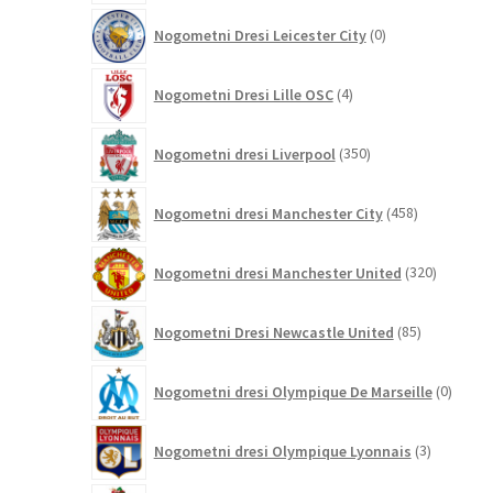
0
Nogometni Dresi Leicester City
0
izdelkov
4
Nogometni Dresi Lille OSC
4
izdelki
350
Nogometni dresi Liverpool
350
izdelkov
458
Nogometni dresi Manchester City
458
izdelkov
320
Nogometni dresi Manchester United
320
izdelkov
85
Nogometni Dresi Newcastle United
85
izdelkov
0
Nogometni dresi Olympique De Marseille
0
izdelk
3
Nogometni dresi Olympique Lyonnais
3
izdelki