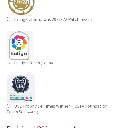
La Liga Champions 2021-22 Patch
(
+
€
2.00
)
La Liga Patch
(
+
€
3.00
)
UCL Trophy 14 Times Winner + UEFA Foundation
Patch Set
(
+
€
4.00
)