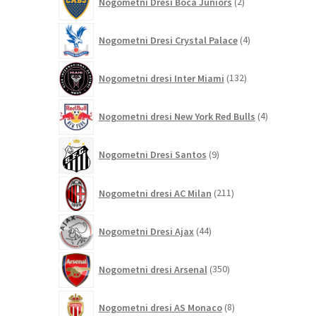
Nogometni Dresi Boca Juniors
2
izdelka
4
Nogometni Dresi Crystal Palace
4
izdelki
132
Nogometni dresi Inter Miami
132
izdelkov
4
Nogometni dresi New York Red Bulls
4
izdelki
9
Nogometni Dresi Santos
9
izdelkov
211
Nogometni dresi AC Milan
211
izdelkov
44
Nogometni Dresi Ajax
44
izdelkov
350
Nogometni dresi Arsenal
350
izdelkov
8
Nogometni dresi AS Monaco
8
izdelkov