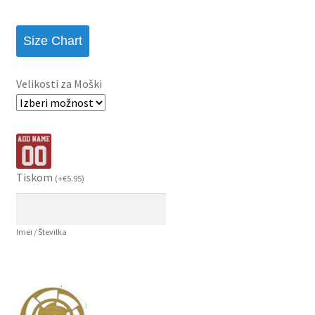
Size Chart
Velikosti za Moški
Tiskom
(
+
€
5.95
)
Imei / Številka