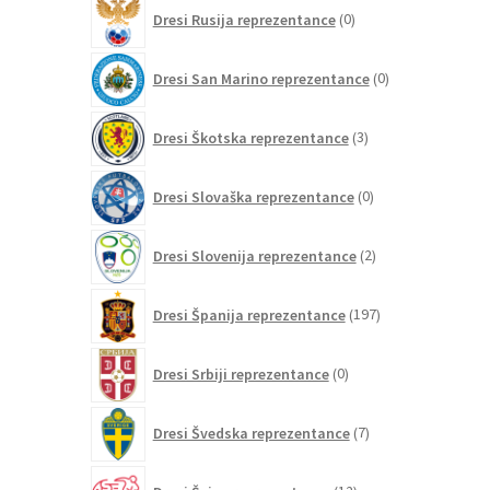
0
Dresi Rusija reprezentance
0
izdelkov
0
Dresi San Marino reprezentance
0
izdelkov
3
Dresi Škotska reprezentance
3
izdelki
0
Dresi Slovaška reprezentance
0
izdelkov
2
Dresi Slovenija reprezentance
2
izdelka
197
Dresi Španija reprezentance
197
izdelkov
0
Dresi Srbiji reprezentance
0
izdelkov
7
Dresi Švedska reprezentance
7
izdelkov
12