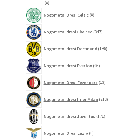
8
8
izdelkov
8
Nogometni Dresi Celtic
8
izdelkov
347
Nogometni dresi Chelsea
347
izdelkov
196
Nogometni dresi Dortmund
196
izdelkov
68
Nogometni dresi Everton
68
izdelkov
13
Nogometni Dresi Feyenoord
13
izdelkov
219
Nogometni dresi Inter Milan
219
izdelkov
171
Nogometni dresi Juventus
171
izdelkov
8
Nogometni Dresi Lazio
8
izdelkov