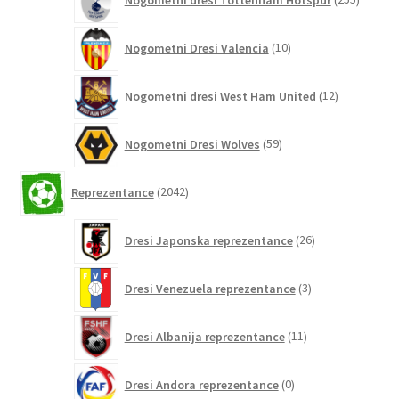
izdelko
10
Nogometni Dresi Valencia
10
izdelkov
12
Nogometni dresi West Ham United
12
izdelkov
59
Nogometni Dresi Wolves
59
izdelkov
2042
Reprezentance
2042
izdelkov
26
Dresi Japonska reprezentance
26
izdelkov
3
Dresi Venezuela reprezentance
3
izdelki
11
Dresi Albanija reprezentance
11
izdelkov
0
Dresi Andora reprezentance
0
izdelkov