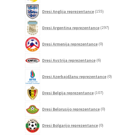
155
Dresi Anglija reprezentance
155
izdelkov
297
Dresi Argentina reprezentance
297
izdelkov
0
Dresi Armenija reprezentance
0
izdelkov
6
Dresi Avstrija reprezentance
6
izdelkov
0
Dresi Azerbajdžanu reprezentance
0
izdelkov
107
Dresi Belgija reprezentance
107
izdelkov
0
Dresi Belorusijo reprezentance
0
izdelkov
0
Dresi Bolgarijo reprezentance
0
izdelkov