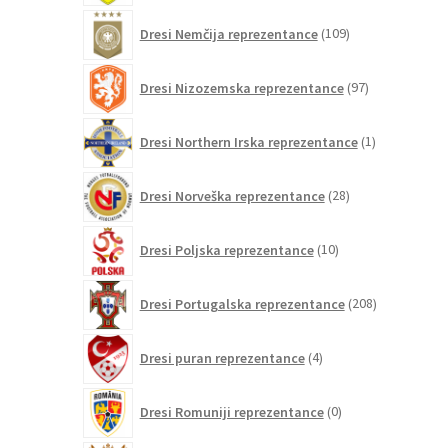
109
Dresi Nemčija reprezentance
109
izdelkov
97
Dresi Nizozemska reprezentance
97
izdelkov
1
Dresi Northern Irska reprezentance
1
izdelek
28
Dresi Norveška reprezentance
28
izdelkov
10
Dresi Poljska reprezentance
10
izdelkov
208
Dresi Portugalska reprezentance
208
izdelkov
4
Dresi puran reprezentance
4
izdelki
0
Dresi Romuniji reprezentance
0
izdelkov