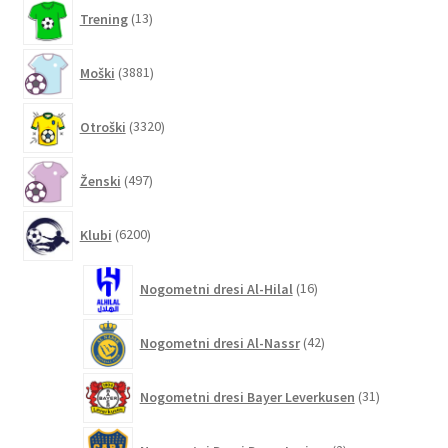
13
Trening
13
izdelkov
3881
Moški
3881
izdelkov
3320
Otroški
3320
izdelkov
497
Ženski
497
izdelkov
6200
Klubi
6200
izdelkov
16
Nogometni dresi Al-Hilal
16
izdelkov
42
Nogometni dresi Al-Nassr
42
izdelkov
31
Nogometni dresi Bayer Leverkusen
31
izdelkov
2