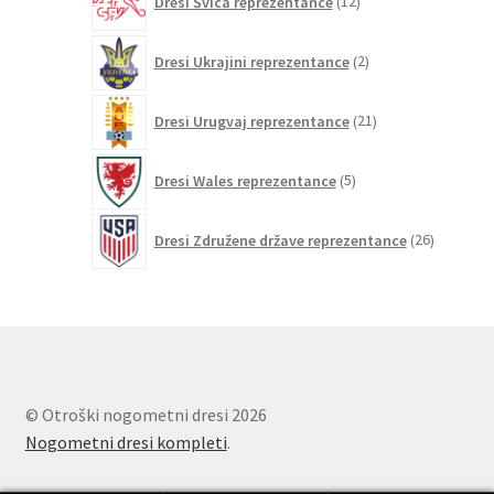
Dresi Švica reprezentance
12
izdelkov
2
Dresi Ukrajini reprezentance
2
izdelka
21
Dresi Urugvaj reprezentance
21
izdelkov
5
Dresi Wales reprezentance
5
izdelkov
26
Dresi Združene države reprezentance
26
izdelkov
© Otroški nogometni dresi 2026
Nogometni dresi kompleti
.