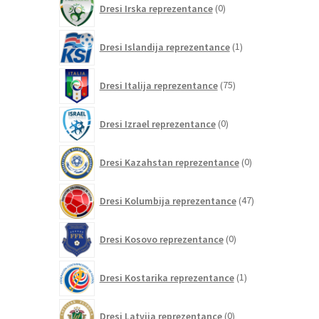
Dresi Irska reprezentance
0
izdelkov
1
Dresi Islandija reprezentance
1
izdelek
75
Dresi Italija reprezentance
75
izdelkov
0
Dresi Izrael reprezentance
0
izdelkov
0
Dresi Kazahstan reprezentance
0
izdelkov
47
Dresi Kolumbija reprezentance
47
izdelkov
0
Dresi Kosovo reprezentance
0
izdelkov
1
Dresi Kostarika reprezentance
1
izdelek
0
Dresi Latvija reprezentance
0