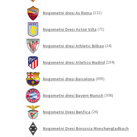
121
Nogometni dresi As Roma
121
izdelkov
71
Nogometni Dresi Aston Villa
71
izdelkov
24
Nogometni dresi Athletic Bilbao
24
izdelkov
184
Nogometni dresi Atletico Madrid
184
izdelkov
695
Nogometni dresi Barcelona
695
izdelkov
306
Nogometni dresi Bayern Munich
306
izdelkov
26
Nogometni Dresi Benfica
26
izdelkov
Nogometni Dresi Borussia Monchengladbach