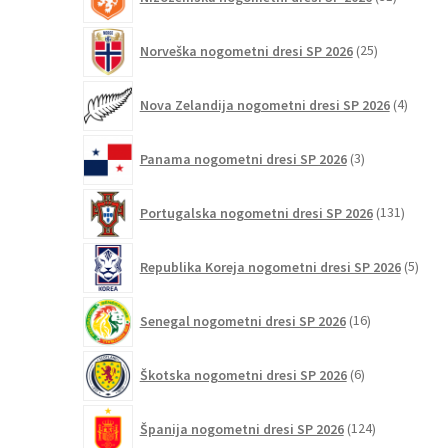
izdelkov
25
Norveška nogometni dresi SP 2026
25
izdelkov
4
Nova Zelandija nogometni dresi SP 2026
4
izdelki
3
Panama nogometni dresi SP 2026
3
izdelki
131
Portugalska nogometni dresi SP 2026
131
izdelko
5
Republika Koreja nogometni dresi SP 2026
5
izdel
16
Senegal nogometni dresi SP 2026
16
izdelkov
6
Škotska nogometni dresi SP 2026
6
izdelkov
124
Španija nogometni dresi SP 2026
124
izdelkov