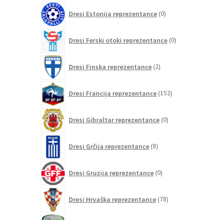
0
Dresi Estonija reprezentance
0
izdelkov
0
Dresi Ferski otoki reprezentance
0
izdelkov
2
Dresi Finska reprezentance
2
izdelka
152
Dresi Francija reprezentance
152
izdelkov
0
Dresi Gibraltar reprezentance
0
izdelkov
8
Dresi Grčija reprezentance
8
izdelkov
0
Dresi Gruzija reprezentance
0
izdelkov
78
Dresi Hrvaška reprezentance
78
izdelkov
0