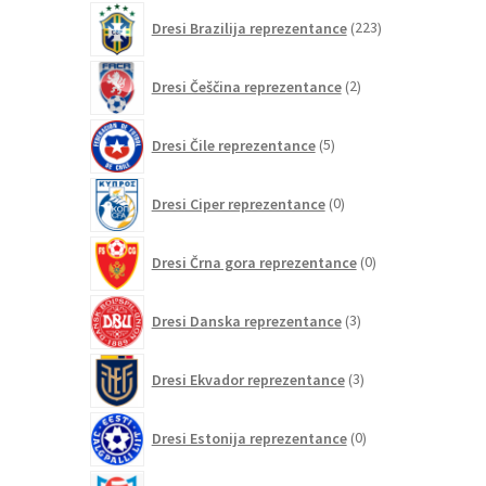
izdelkov
223
Dresi Brazilija reprezentance
223
izdelkov
2
Dresi Češčina reprezentance
2
izdelka
5
Dresi Čile reprezentance
5
izdelkov
0
Dresi Ciper reprezentance
0
izdelkov
0
Dresi Črna gora reprezentance
0
izdelkov
3
Dresi Danska reprezentance
3
izdelki
3
Dresi Ekvador reprezentance
3
izdelki
0
Dresi Estonija reprezentance
0
izdelkov
0