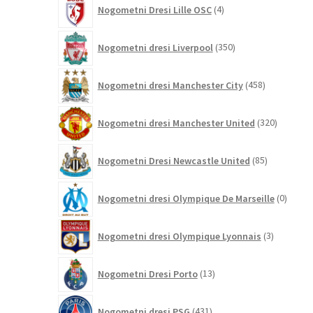
4
Nogometni Dresi Lille OSC
4
izdelki
350
Nogometni dresi Liverpool
350
izdelkov
458
Nogometni dresi Manchester City
458
izdelkov
320
Nogometni dresi Manchester United
320
izdelkov
85
Nogometni Dresi Newcastle United
85
izdelkov
0
Nogometni dresi Olympique De Marseille
0
izdelk
3
Nogometni dresi Olympique Lyonnais
3
izdelki
13
Nogometni Dresi Porto
13
izdelkov
431
Nogometni dresi PSG
431