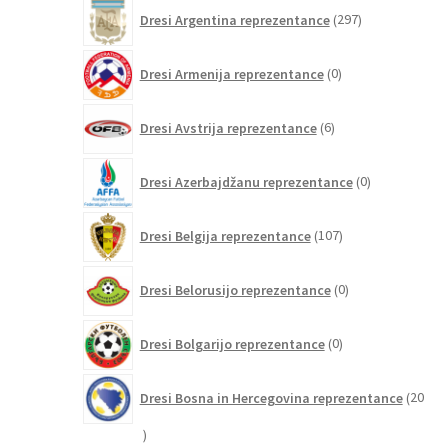
297
Dresi Argentina reprezentance
297
izdelkov
0
Dresi Armenija reprezentance
0
izdelkov
6
Dresi Avstrija reprezentance
6
izdelkov
0
Dresi Azerbajdžanu reprezentance
0
izdelkov
107
Dresi Belgija reprezentance
107
izdelkov
0
Dresi Belorusijo reprezentance
0
izdelkov
0
Dresi Bolgarijo reprezentance
0
izdelkov
Dresi Bosna in Hercegovina reprezentance
20
20