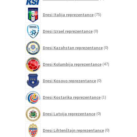
izdelek
75
Dresi Italija reprezentance
75
izdelkov
0
Dresi Izrael reprezentance
0
izdelkov
0
Dresi Kazahstan reprezentance
0
izdelkov
47
Dresi Kolumbija reprezentance
47
izdelkov
0
Dresi Kosovo reprezentance
0
izdelkov
1
Dresi Kostarika reprezentance
1
izdelek
0
Dresi Latvija reprezentance
0
izdelkov
0
Dresi Lihtenštajn reprezentance
0
izdelkov