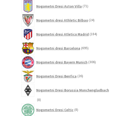
71
Nogometni Dresi Aston Villa
71
izdelkov
24
Nogometni dresi Athletic Bilbao
24
izdelkov
184
Nogometni dresi Atletico Madrid
184
izdelkov
695
Nogometni dresi Barcelona
695
izdelkov
306
Nogometni dresi Bayern Munich
306
izdelkov
26
Nogometni Dresi Benfica
26
izdelkov
Nogometni Dresi Borussia Monchengladbach
8
8
izdelkov
8
Nogometni Dresi Celtic
8
izdelkov