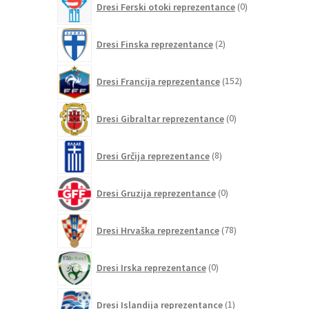
Dresi Ferski otoki reprezentance
0
izdelkov
2
Dresi Finska reprezentance
2
izdelka
152
Dresi Francija reprezentance
152
izdelkov
0
Dresi Gibraltar reprezentance
0
izdelkov
8
Dresi Grčija reprezentance
8
izdelkov
0
Dresi Gruzija reprezentance
0
izdelkov
78
Dresi Hrvaška reprezentance
78
izdelkov
0
Dresi Irska reprezentance
0
izdelkov
1
Dresi Islandija reprezentance
1