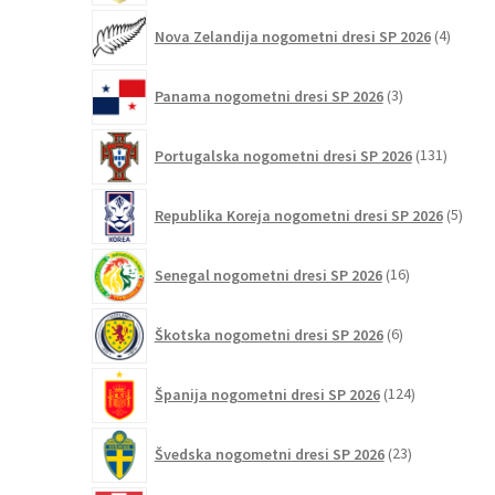
4
Nova Zelandija nogometni dresi SP 2026
4
izdelki
3
Panama nogometni dresi SP 2026
3
izdelki
131
Portugalska nogometni dresi SP 2026
131
izdelko
5
Republika Koreja nogometni dresi SP 2026
5
izdel
16
Senegal nogometni dresi SP 2026
16
izdelkov
6
Škotska nogometni dresi SP 2026
6
izdelkov
124
Španija nogometni dresi SP 2026
124
izdelkov
23
Švedska nogometni dresi SP 2026
23
izdelkov