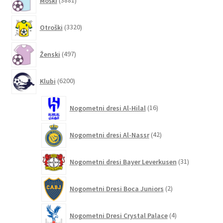
Moški
3881
izdelkov
3320
Otroški
3320
izdelkov
497
Ženski
497
izdelkov
6200
Klubi
6200
izdelkov
16
Nogometni dresi Al-Hilal
16
izdelkov
42
Nogometni dresi Al-Nassr
42
izdelkov
31
Nogometni dresi Bayer Leverkusen
31
izdelkov
2
Nogometni Dresi Boca Juniors
2
izdelka
4
Nogometni Dresi Crystal Palace
4
izdelki