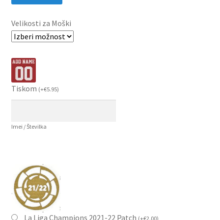
Velikosti za Moški
Tiskom
(
+
€
5.95
)
Imei / Številka
La Liga Champions 2021-22 Patch
(
+
€
2.00
)