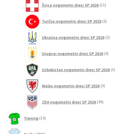
11
Švica nogometni dresi SP 2026
11
izdelkov
2
Turčija nogometni dresi SP 2026
2
izdelka
2
Ukrajina nogometni dresi SP 2026
2
izdelka
3
Urugvaj nogometni dresi SP 2026
3
izdelki
1
Uzbekistan nogometni dresi SP 2026
1
izdelek
3
Wales nogometni dresi SP 2026
3
izdelki
38
ZDA nogometni dresi SP 2026
38
izdelkov
13
Trening
13
izdelkov
3881