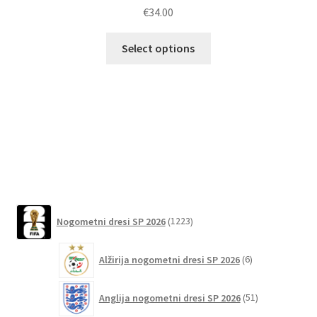
€
34.00
Ta
Select options
izdelek
ima
več
različic.
Možnosti
lahko
izberete
na
strani
1223
izdelka
Nogometni dresi SP 2026
1223
izdelkov
6
Alžirija nogometni dresi SP 2026
6
izdelkov
51
Anglija nogometni dresi SP 2026
51
izdelkov