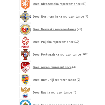
97
Dresi Nizozemska reprezentance
97
izdelkov
1
Dresi Northern Irska reprezentance
1
izdelek
28
Dresi Norveška reprezentance
28
izdelkov
10
Dresi Poljska reprezentance
10
izdelkov
208
Dresi Portugalska reprezentance
208
izdelkov
4
Dresi puran reprezentance
4
izdelki
0
Dresi Romuniji reprezentance
0
izdelkov
0
Dresi Rusija reprezentance
0
izdelkov
0
Dresi San Marino reprezentance
0