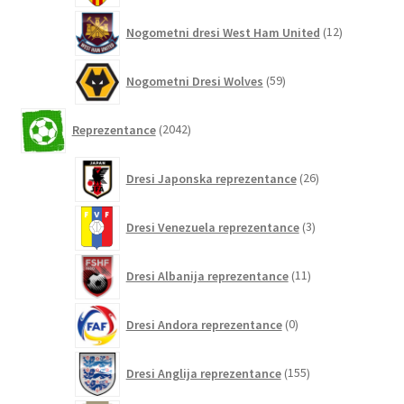
12
Nogometni dresi West Ham United
12
izdelkov
59
Nogometni Dresi Wolves
59
izdelkov
2042
Reprezentance
2042
izdelkov
26
Dresi Japonska reprezentance
26
izdelkov
3
Dresi Venezuela reprezentance
3
izdelki
11
Dresi Albanija reprezentance
11
izdelkov
0
Dresi Andora reprezentance
0
izdelkov
155
Dresi Anglija reprezentance
155
izdelkov