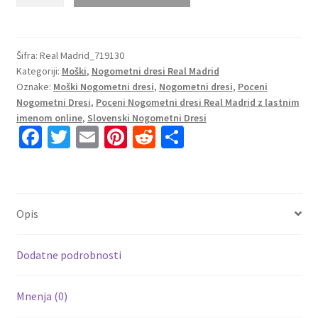
Nogometni
dresi
Real
Madrid
Šifra:
Real Madrid_719130
Kategoriji:
Moški
,
Nogometni dresi Real Madrid
Gostujoči
Oznake:
Moški Nogometni dresi
,
Nogometni dresi
,
Poceni
2023
Nogometni Dresi
,
Poceni Nogometni dresi Real Madrid z lastnim
Kratek
imenom online
,
Slovenski Nogometni Dresi
Rokav
Fa
T
E
Pi
R
S
količina
ce
wi
m
nt
e
h
b
tt
ai
er
d
ar
o
er
l
es
di
e
Opis
o
t
t
k
Dodatne podrobnosti
Mnenja (0)