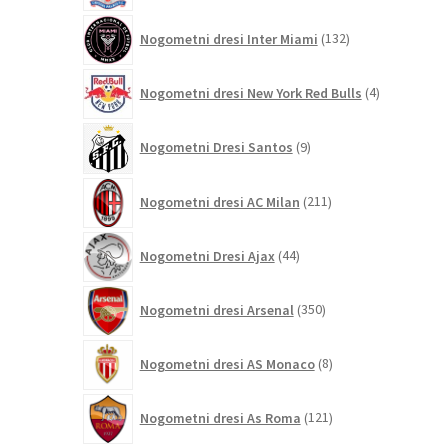
132
Nogometni dresi Inter Miami
132
izdelkov
4
Nogometni dresi New York Red Bulls
4
izdelki
9
Nogometni Dresi Santos
9
izdelkov
211
Nogometni dresi AC Milan
211
izdelkov
44
Nogometni Dresi Ajax
44
izdelkov
350
Nogometni dresi Arsenal
350
izdelkov
8
Nogometni dresi AS Monaco
8
izdelkov
121
Nogometni dresi As Roma
121
izdelkov