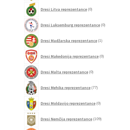
0
Dresi Litva reprezentance
0
izdelkov
0
Dresi Luksemburg reprezentance
0
izdelkov
1
Dresi Madžarska reprezentance
1
izdelek
0
Dresi Makedonija reprezentance
0
izdelkov
0
Dresi Malta reprezentance
0
izdelkov
77
Dresi Mehika reprezentance
77
izdelkov
0
Dresi Moldavijo reprezentance
0
izdelkov
109
Dresi Nemčija reprezentance
109
izdelkov