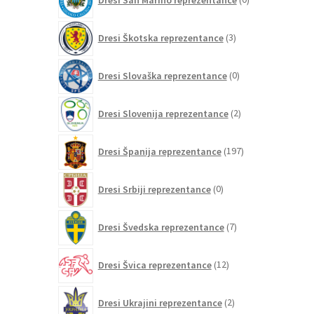
izdelkov
3
Dresi Škotska reprezentance
3
izdelki
0
Dresi Slovaška reprezentance
0
izdelkov
2
Dresi Slovenija reprezentance
2
izdelka
197
Dresi Španija reprezentance
197
izdelkov
0
Dresi Srbiji reprezentance
0
izdelkov
7
Dresi Švedska reprezentance
7
izdelkov
12
Dresi Švica reprezentance
12
izdelkov
2
Dresi Ukrajini reprezentance
2
izdelka