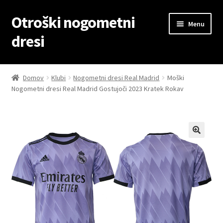
Otroški nogometni
Skip
Skip
Menu
to
to
dresi
navigation
content
Domov
Domov
Klubi
Nogometni dresi Real Madrid
Moški
Nogometni dresi Real Madrid Gostujoči 2023 Kratek Rokav
Blog
Kontaktiraj nas
Košarica
Moj račun
Trgovina
Zaključek nakupa