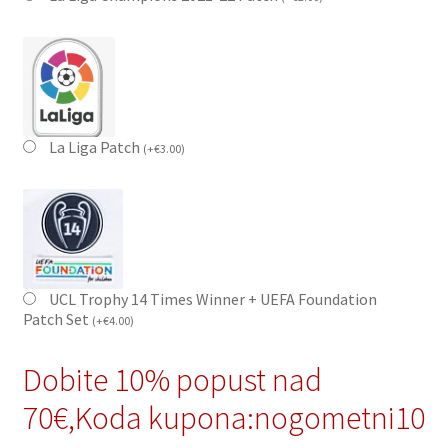
La Liga Patch
(
+
€
3.00
)
UCL Trophy 14 Times Winner + UEFA Foundation
Patch Set
(
+
€
4.00
)
Dobite 10% popust nad
70€,Koda kupona:nogometni10