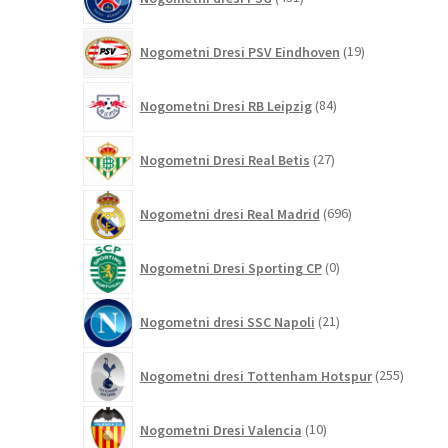
izdelkov
19
Nogometni Dresi PSV Eindhoven
19
izdelkov
84
Nogometni Dresi RB Leipzig
84
izdelkov
27
Nogometni Dresi Real Betis
27
izdelkov
696
Nogometni dresi Real Madrid
696
izdelkov
0
Nogometni Dresi Sporting CP
0
izdelkov
21
Nogometni dresi SSC Napoli
21
izdelkov
255
Nogometni dresi Tottenham Hotspur
255
izdelko
10
Nogometni Dresi Valencia
10
izdelkov