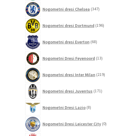
347
Nogometni dresi Chelsea
347
izdelkov
196
Nogometni dresi Dortmund
196
izdelkov
68
Nogometni dresi Everton
68
izdelkov
13
Nogometni Dresi Feyenoord
13
izdelkov
219
Nogometni dresi Inter Milan
219
izdelkov
171
Nogometni dresi Juventus
171
izdelkov
8
Nogometni Dresi Lazio
8
izdelkov
0
Nogometni Dresi Leicester City
0
izdelkov