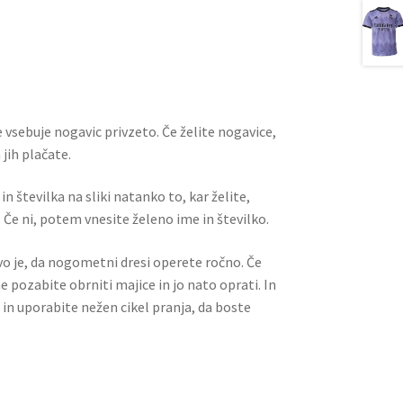
m
nt
e
h
ai
er
d
ar
l
es
di
e
t
t
 vsebuje nogavic privzeto. Če želite nogavice,
jih plačate.
n številka na sliki natanko to, kar želite,
 Če ni, potem vnesite želeno ime in številko.
ivo je, da nogometni dresi operete ročno. Če
ne pozabite obrniti majice in jo nato oprati. In
 in uporabite nežen cikel pranja, da boste