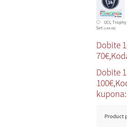
UCL Trophy 
Set
(
+
€
4.00
)
Dobite 
70€,Kod
Dobite 
100€,Ko
kupona:
Product p