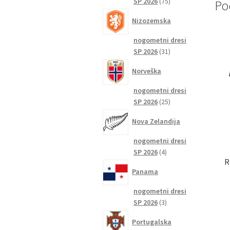
75
SP 2026
75
Po
izdelkov
Nizozemska
nogometni dresi
31
SP 2026
31
izdelkov
Norveška
nogometni dresi
25
SP 2026
25
izdelkov
Nova Zelandija
nogometni dresi
4
SP 2026
4
R
izdelki
Panama
nogometni dresi
3
SP 2026
3
izdelki
Portugalska