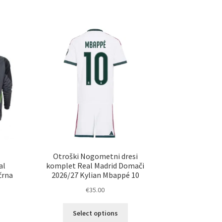
Otroški Nogometni dresi
al
komplet Real Madrid Domači
črna
2026/27 Kylian Mbappé 10
€
35.00
Ta
Select options
izdelek