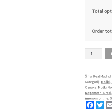
Total opt
Order tot
Moški
Nogometni
dresi
Real
Madrid
Šifra:
Real Madrid
Kategoriji:
Moški
,
Gostujoči
Oznake:
Moški No
2023
Nogometni Dresi
Kratek
imenom online
,
S
Rokav
Fa
T
TCHOUAMENI