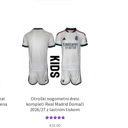
elek
ima
a
več
č
različic.
ičic.
Možnosti
nosti
lahko
ko
izberete
erete
na
strani
ani
izdelka
elka
eal
Otroški nogometni dresi
lena
kompleti Real Madrid Domači
2026/27 z lastnim tiskom
Ocenjeno
€
35.00