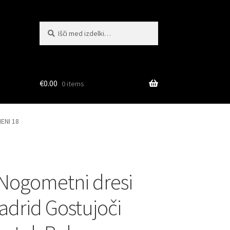
Išči:
Iskanje
€
0.00
0 items
ENI 18
Nogometni dresi
adrid Gostujoči