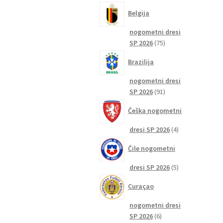
izdelkov
Belgija
nogometni dresi
75
SP 2026
75
izdelkov
Brazilija
nogometni dresi
91
SP 2026
91
izdelkov
Češka nogometni
4
dresi SP 2026
4
izdelki
Čile nogometni
5
dresi SP 2026
5
izdelkov
Curaçao
nogometni dresi
6
SP 2026
6