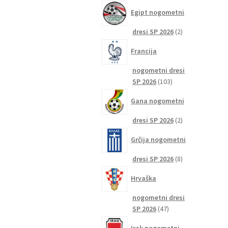
izdelkov
Egipt nogometni
2
dresi SP 2026
2
izdelka
Francija
nogometni dresi
103
SP 2026
103
izdelki
Gana nogometni
2
dresi SP 2026
2
izdelka
Grčija nogometni
8
dresi SP 2026
8
izdelkov
Hrvaška
nogometni dresi
47
SP 2026
47
izdelkov