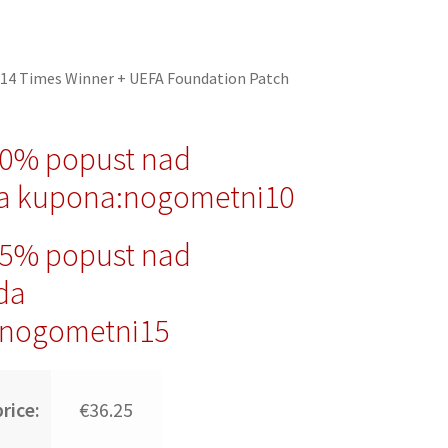
14 Times Winner + UEFA Foundation Patch
10% popust nad
a kupona:nogometni10
15% popust nad
da
nogometni15
rice:
€36.25