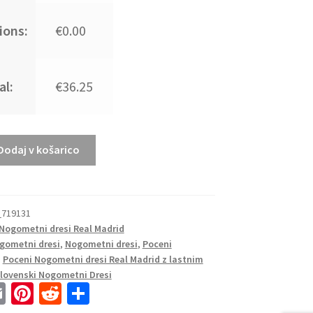
ions:
€0.00
al:
€36.25
Dodaj v košarico
_719131
Nogometni dresi Real Madrid
gometni dresi
,
Nogometni dresi
,
Poceni
,
Poceni Nogometni dresi Real Madrid z lastnim
lovenski Nogometni Dresi
E
Pi
R
S