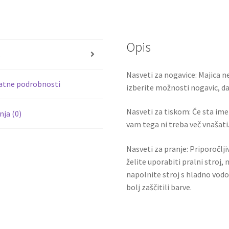
ce
wi
18
b
tt
količina
o
er
Opis
o
s
k
Nasveti za nogavice: Majica ne
atne podrobnosti
izberite možnosti nogavic, da 
Nasveti za tiskom: Če sta ime i
ja (0)
vam tega ni treba več vnašati.
Nasveti za pranje: Priporočlj
želite uporabiti pralni stroj, 
napolnite stroj s hladno vodo
bolj zaščitili barve.