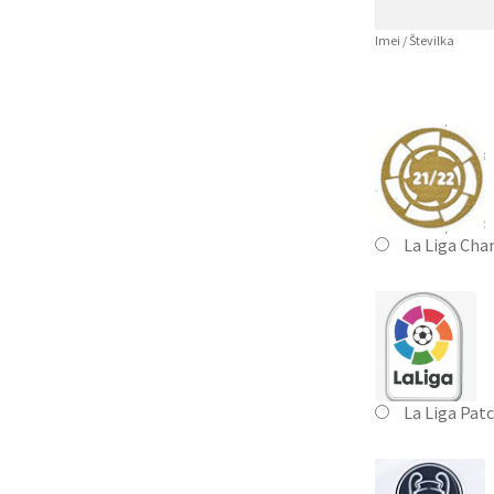
Imei / Številka
La Liga Cha
La Liga Pat