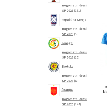
nogometni dresi
131
SP 2026
131
izdelkov
Republika Koreja
nogometni dresi
5
SP 2026
5
izdelkov
Senegal
nogometni dresi
16
SP 2026
16
izdelkov
Škotska
nogometni dresi
6
SP 2026
6
izdelkov
M
Španija
Ma
nogometni dresi
124
SP 2026
124