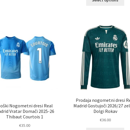
Select options
izd
več
im
različic.
ve
Možnosti
razl
lahko
Mož
izberete
lah
na
izb
strani
na
izdelka
str
izd
Prodaja nogometni dresi R
oški Nogometni dresi Real
Madrid Gostujoči 2026/27 ze
drid Vratar Domači 2025-26
Dolgi Rokav
Thibaut Courtois 1
€
36.00
€
35.00