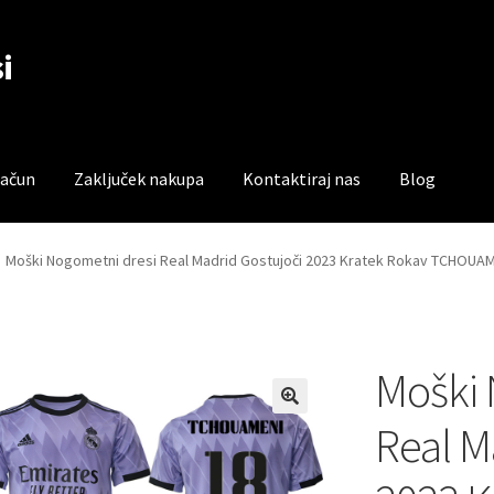
i
račun
Zaključek nakupa
Kontaktiraj nas
Blog
čun
Trgovina
Zaključek nakupa
Moški Nogometni dresi Real Madrid Gostujoči 2023 Kratek Rokav TCHOUAM
Moški 
Real M