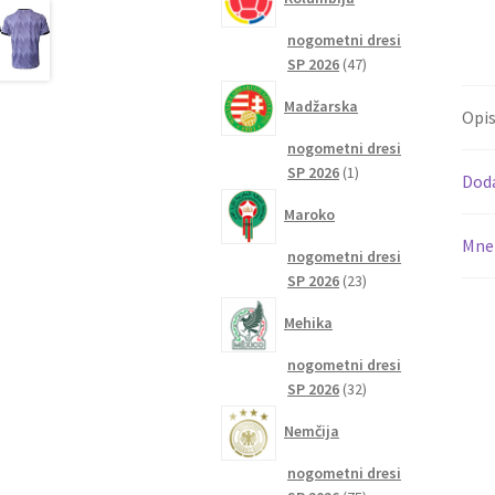
nogometni dresi
47
SP 2026
47
izdelkov
Madžarska
Opi
nogometni dresi
1
SP 2026
1
Dod
izdelek
Maroko
Mnen
nogometni dresi
23
SP 2026
23
izdelkov
Mehika
nogometni dresi
32
SP 2026
32
izdelkov
Nemčija
nogometni dresi