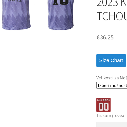
2023 K
TCHOU
€
36.25
Size Chart
Velikosti za Mo
Tiskom
(
+
€
5.95
)