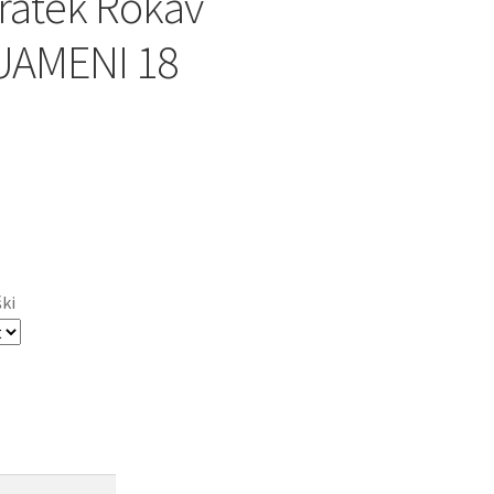
ratek Rokav
AMENI 18
ški