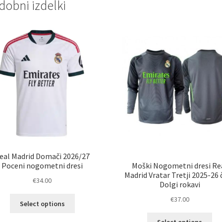
dobni izdelki
eal Madrid Domači 2026/27
Moški Nogometni dresi Re
Poceni nogometni dresi
Madrid Vratar Tretji 2025-26 
€
34.00
Dolgi rokavi
Ta
€
37.00
Select options
izdelek
Ta
ima