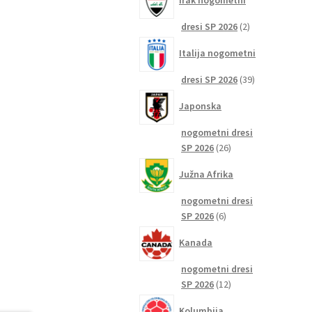
Irak nogometni
2
dresi SP 2026
2
izdelka
Italija nogometni
39
dresi SP 2026
39
izdelkov
Japonska
nogometni dresi
26
SP 2026
26
izdelkov
Južna Afrika
nogometni dresi
6
SP 2026
6
izdelkov
Kanada
nogometni dresi
12
SP 2026
12
izdelkov
Kolumbija